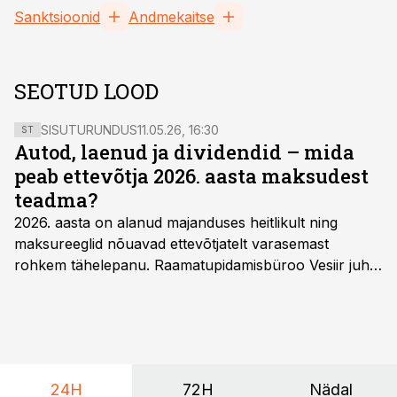
Sanktsioonid
Andmekaitse
SEOTUD LOOD
SISUTURUNDUS
11.05.26, 16:30
ST
Autod, laenud ja dividendid – mida
peab ettevõtja 2026. aasta maksudest
teadma?
2026. aasta on alanud majanduses heitlikult ning
maksureeglid nõuavad ettevõtjatelt varasemast
rohkem tähelepanu. Raamatupidamisbüroo Vesiir juht
ja omanik Enno Lepvalts selgitab, millised muudatused
mõjutavad enim auto kasutamist, laenusuhteid ja
dividendide maksustamist ning kus peituvad suurimad
riskikohad.
24H
72H
Nädal