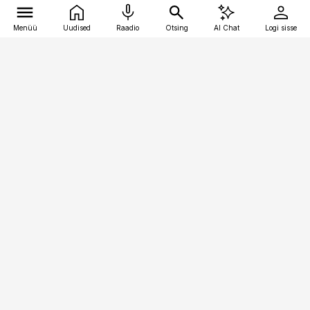
Menüü
Uudised
Raadio
Otsing
AI Chat
Logi sisse
Vana-Lõuna 39/1, 19094 Tallinn
(+372) 667 0111
raamatupidaja@raamatupidaja.ee
Telli
Reklaam
Firmast
Sisu kasutamisõigused
Ajakirjaniku
eetikakoodeks
Üldtingimused
Privaatsustingimused
Küpsiste poliitika
KKK
Eesti Meediaettevõtete
Eelistuste haldamine
Liit