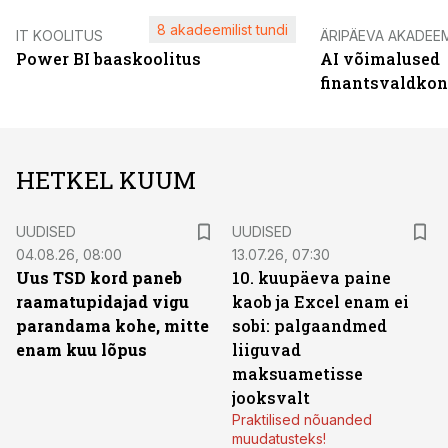
8 akadeemilist tundi
IT KOOLITUS
ÄRIPÄEVA AKADEE
Power BI baaskoolitus
AI võimalused
finantsvaldko
HETKEL KUUM
UUDISED
UUDISED
04.08.26, 08:00
13.07.26, 07:30
Uus TSD kord paneb
10. kuupäeva paine
raamatupidajad vigu
kaob ja Excel enam ei
parandama kohe, mitte
sobi: palgaandmed
enam kuu lõpus
liiguvad
maksuametisse
jooksvalt
Praktilised nõuanded
muudatusteks!