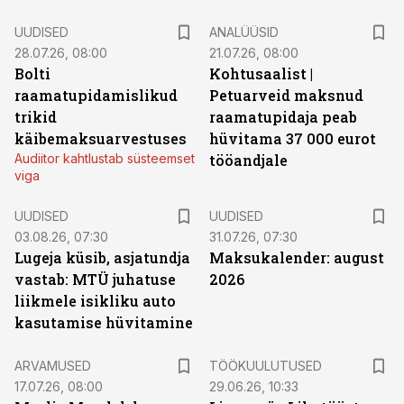
UUDISED
ANALÜÜSID
28.07.26, 08:00
21.07.26, 08:00
Bolti
Kohtusaalist
|
raamatupidamislikud
Petuarveid maksnud
trikid
raamatupidaja peab
käibemaksuarvestuses
hüvitama 37 000 eurot
Audiitor kahtlustab süsteemset
tööandjale
viga
UUDISED
UUDISED
03.08.26, 07:30
31.07.26, 07:30
Lugeja küsib, asjatundja
Maksukalender: august
vastab: MTÜ juhatuse
2026
liikmele isikliku auto
kasutamise hüvitamine
ST
ARVAMUSED
TÖÖKUULUTUSED
17.07.26, 08:00
29.06.26, 10:33