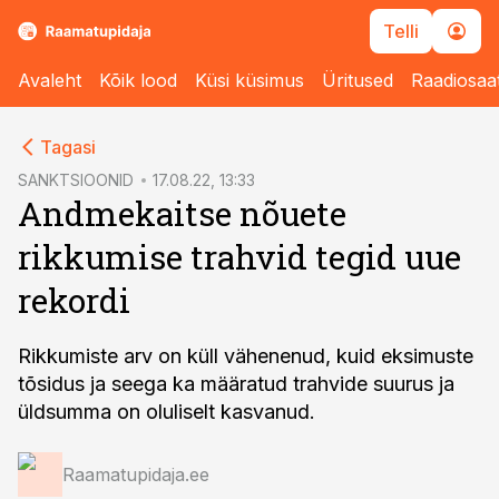
Telli
Avaleht
Kõik lood
Küsi küsimus
Üritused
Raadiosaa
cebook
Tagasi
Twitter)
SANKTSIOONID
17.08.22, 13:33
Andmekaitse nõuete
kedIn
rikkumise trahvid tegid uue
ail
rekordi
k
Rikkumiste arv on küll vähenenud, kuid eksimuste
tõsidus ja seega ka määratud trahvide suurus ja
üldsumma on oluliselt kasvanud.
Raamatupidaja.ee