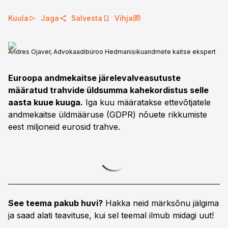
Kuula
Jaga
Salvesta
Vihja
Andres Ojaver, Advokaadibüroo Hedmanisikuandmete kaitse ekspert
Euroopa andmekaitse järelevalveasutuste
määratud trahvide üldsumma kahekordistus selle
aasta kuue kuuga.
Iga kuu määratakse ettevõtjatele
andmekaitse üldmääruse (GDPR) nõuete rikkumiste
eest miljoneid eurosid trahve.
See teema pakub huvi?
Hakka neid märksõnu jälgima
ja saad alati teavituse, kui sel teemal ilmub midagi uut!