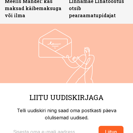
Meelis Mandel: kas
Linnamäe Lihatööstus
maksad käibemaksuga
otsib
või ilma
pearaamatupidajat
LIITU UUDISKIRJAGA
Telli uudiskiri ning saad oma postkasti päeva
olulisemad uudised.
Liitun