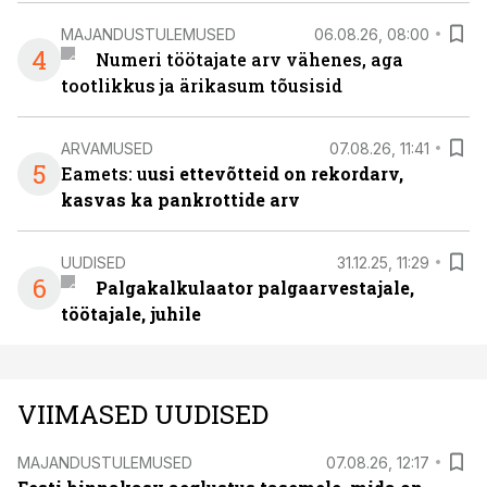
MAJANDUSTULEMUSED
06.08.26, 08:00
4
Numeri töötajate arv vähenes, aga
tootlikkus ja ärikasum tõusisid
ARVAMUSED
07.08.26, 11:41
5
Eamets: u
usi ettevõtteid on rekordarv,
kasvas ka pankrottide arv
UUDISED
31.12.25, 11:29
6
Palgakalkulaator palgaarvestajale,
töötajale, juhile
VIIMASED UUDISED
MAJANDUSTULEMUSED
07.08.26, 12:17