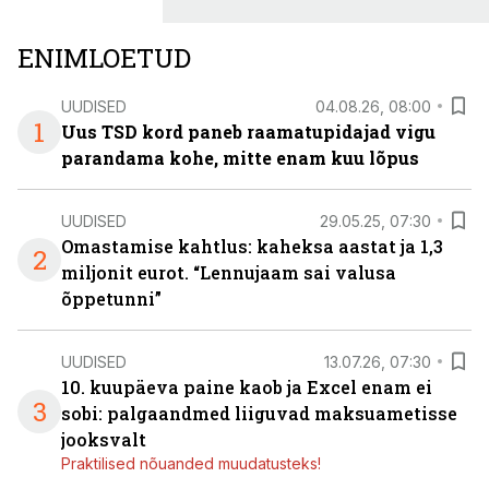
ENIMLOETUD
UUDISED
04.08.26, 08:00
1
Uus TSD kord paneb raamatupidajad vigu
parandama kohe, mitte enam kuu lõpus
UUDISED
29.05.25, 07:30
Omastamise kahtlus: kaheksa aastat ja 1,3
2
miljonit eurot. “Lennujaam sai valusa
õppetunni”
UUDISED
13.07.26, 07:30
10. kuupäeva paine kaob ja Excel enam ei
3
sobi: palgaandmed liiguvad maksuametisse
jooksvalt
Praktilised nõuanded muudatusteks!