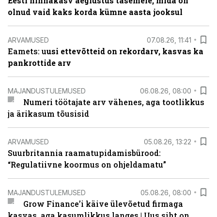
Eesti hinnakasv aeglustus tasemele, mida on
olnud vaid kaks korda kümne aasta jooksul
ARVAMUSED
07.08.26, 11:41
Eamets: u
usi ettevõtteid on rekordarv, kasvas ka
pankrottide arv
MAJANDUSTULEMUSED
06.08.26, 08:00
Numeri töötajate arv vähenes, aga tootlikkus
ja ärikasum tõusisid
ARVAMUSED
05.08.26, 13:22
Suurbritannia raamatupidamisbürood:
“Regulatiivne koormus on ohjeldamatu”
MAJANDUSTULEMUSED
05.08.26, 08:00
Grow Finance’i käive ülevõetud firmaga
kasvas, aga kasumlikkus langes | Uus siht on