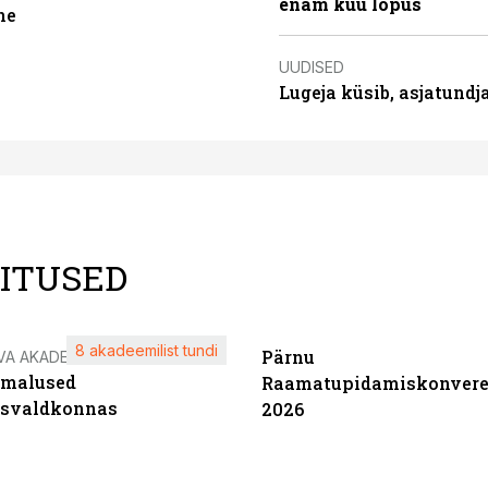
enam kuu lõpus
ne
UUDISED
Lugeja küsib, asjatund
LITUSED
8 akadeemilist tundi
Pärnu
VA AKADEEMIA
imalused
Raamatupidamiskonvere
tsvaldkonnas
2026