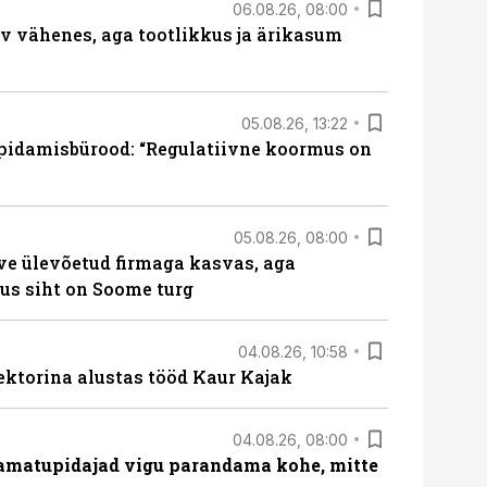
06.08.26, 08:00
rv vähenes, aga tootlikkus ja ärikasum
05.08.26, 13:22
pidamisbürood: “Regulatiivne koormus on
05.08.26, 08:00
ve ülevõetud firmaga kasvas, aga
us siht on Soome turg
04.08.26, 10:58
ektorina alustas tööd Kaur Kajak
04.08.26, 08:00
amatupidajad vigu parandama kohe, mitte