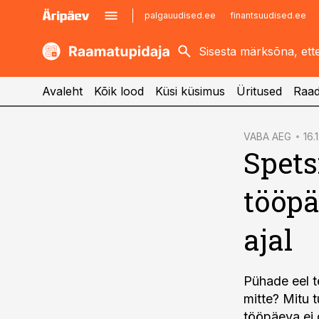
palgauudised.ee
finantsuudised.ee
kaubandus.ee
imelineajalugu.ee
kinnisvarauudised.ee
imelineteadus.ee
Avaleht
Kõik lood
Küsi küsimus
Üritused
Raad
cebook
VABA AEG
16.
Spets
Twitter)
kedIn
tööpä
ail
ajal
k
Pühade eel t
mitte? Mitu 
tööpäeva ei 