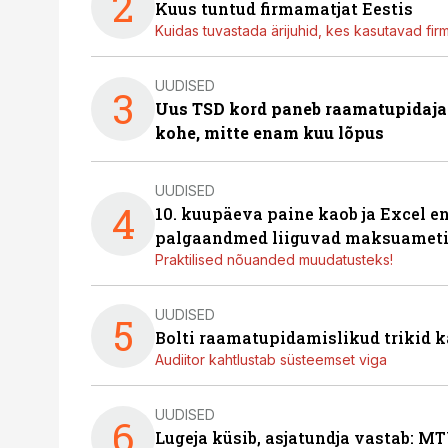
2
Kuus tuntud firmamatjat Eestis
Kuidas tuvastada ärijuhid, kes kasutavad fir
UUDISED
3
Uus TSD kord paneb raamatupidaj
kohe, mitte enam kuu lõpus
UUDISED
4
10. kuupäeva paine kaob ja Excel en
palgaandmed liiguvad maksuameti
Praktilised nõuanded muudatusteks!
UUDISED
5
Bolti raamatupidamislikud trikid
Audiitor kahtlustab süsteemset viga
UUDISED
6
Lugeja küsib, asjatundja vastab: MT