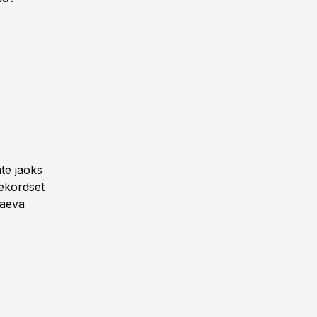
ate jaoks
hekordset
päeva