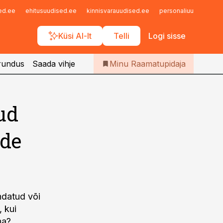
Iseteenindus
sed.ee
ehitusuudised.ee
kinnisvarauudised.ee
personaliuudised.ee
Telli Raamatupidaja
Küsi AI-lt
Telli
Logi sisse
rundus
Saada vihje
Minu Raamatupidaja
tud
ade
ndatud või
 kui
ha?