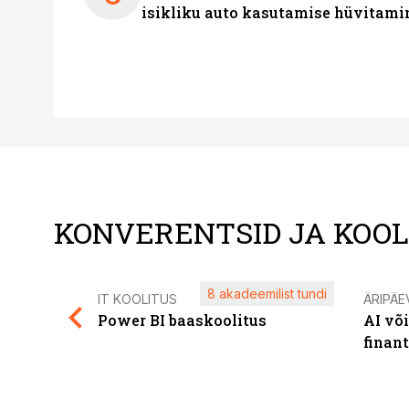
isikliku auto kasutamise hüvitami
KONVERENTSID JA KOO
8 akadeemilist tundi
IT KOOLITUS
ÄRIPÄE
Power BI baaskoolitus
AI võ
finan