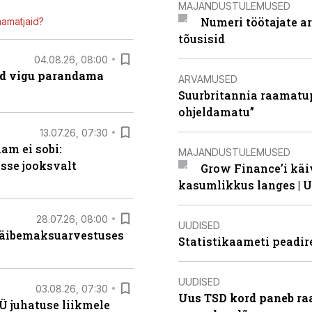
MAJANDUSTULEMUSED
Numeri töötajate a
mamatjaid?
tõusisid
04.08.26, 08:00
ad vigu parandama
ARVAMUSED
Suurbritannia raamatu
ohjeldamatu”
13.07.26, 07:30
am ei sobi:
MAJANDUSTULEMUSED
sse jooksvalt
Grow Finance’i käi
kasumlikkus langes | U
28.07.26, 08:00
UUDISED
 käibemaksuarvestuses
Statistikaameti peadir
UUDISED
03.08.26, 07:30
Uus TSD kord paneb ra
Ü juhatuse liikmele