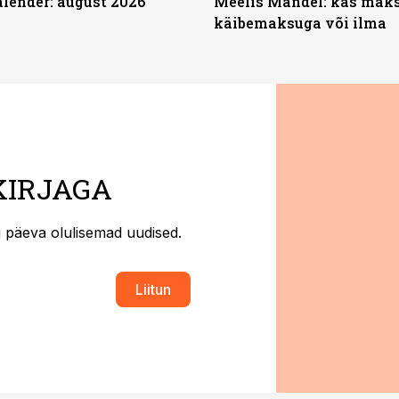
ender: august 2026
Meelis Mandel: kas mak
käibemaksuga või ilma
KIRJAGA
ti päeva olulisemad uudised.
Liitun