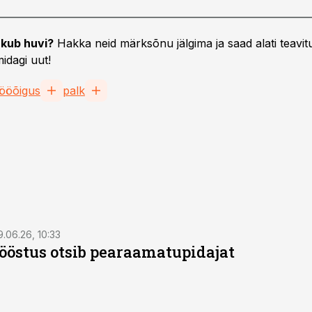
kub huvi?
Hakka neid märksõnu jälgima ja saad alati teavitu
idagi uut!
tööõigus
palk
9.06.26, 10:33
östus otsib pearaamatupidajat