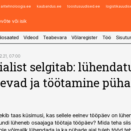
aritehnoloogia.ee
kaubandus.ee
toostusuudised.ee
logistikauudi
Infopank
Radar
iosaated
Videod
Teabevara
Võlaregister
Töö
Sisutu
12.21, 07:00
ialist selgitab: lühenda
evad ja töötamine püh
ekib taas küsimusi, kas sellele eelnev tööpäev on lühe
tundi lüheneb osaajaga töötaja tööpäev? Mida teha siis,
ole võimalik lühendada ja ka pühade ajal tuleb tööd te