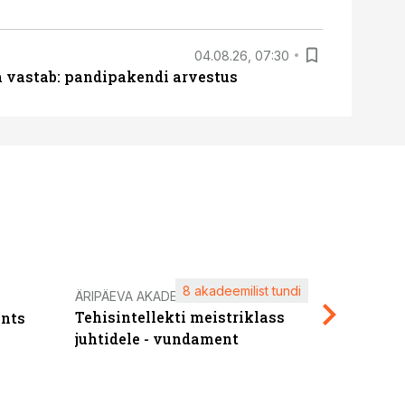
04.08.26, 07:30
ja vastab: pandipakendi arvestus
8 akadeemilist tundi
Kasuta ä
ÄRIPÄEVA AKADEEMIA
Tehisintellekti meistriklass
nts
maksuva
juhtidele - vundament