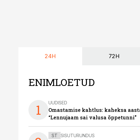
24H
72H
ENIMLOETUD
UUDISED
1
Omastamise kahtlus: kaheksa aastat 
“Lennujaam sai valusa õppetunni”
ST
SISUTURUNDUS