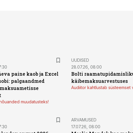
UUDISED
7:30
28.07.26, 08:00
äeva paine kaob ja Excel
Bolti raamatupidamisliku
sobi: palgaandmed
käibemaksuarvestuses
 maksuametisse
Audiitor kahtlustab süsteemset 
t
d nõuanded muudatusteks!
ARVAMUSED
7:30
17.07.26, 08:00