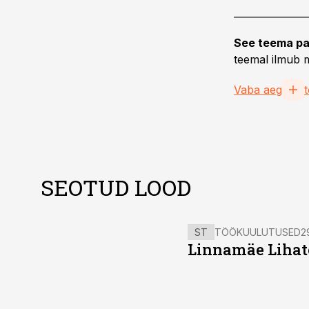
See teema pa
teemal ilmub m
Vaba aeg
SEOTUD LOOD
ST
TÖÖKUULUTUSED
2
Linnamäe Lihatö