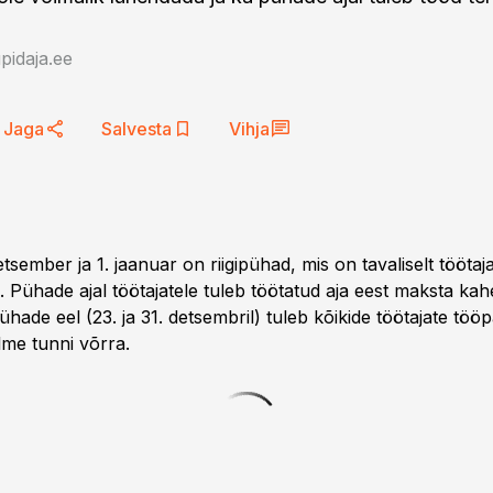
idaja.ee
Jaga
Salvesta
Vihja
detsember ja 1. jaanuar on riigipühad, mis on tavaliselt töötaj
 Pühade ajal töötajatele tuleb töötatud aja eest maksta ka
pühade eel (23. ja 31. detsembril) tuleb kõikide töötajate töö
me tunni võrra.