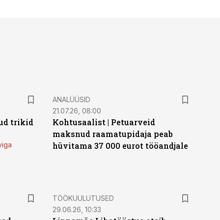
ANALÜÜSID
21.07.26, 08:00
d trikid
Kohtusaalist
|
Petuarveid
maksnud raamatupidaja peab
viga
hüvitama 37 000 eurot tööandjale
ST
TÖÖKUULUTUSED
29.06.26, 10:33