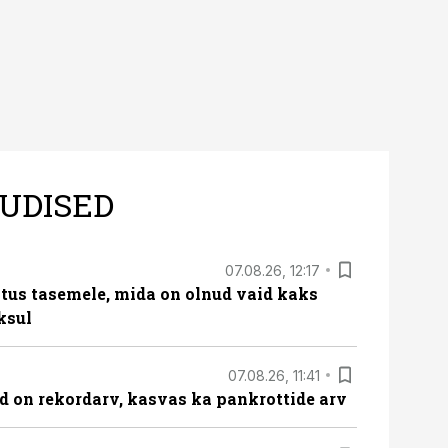
UDISED
07.08.26, 12:17
tus tasemele, mida on olnud vaid kaks
ksul
07.08.26, 11:41
id on rekordarv, kasvas ka pankrottide arv