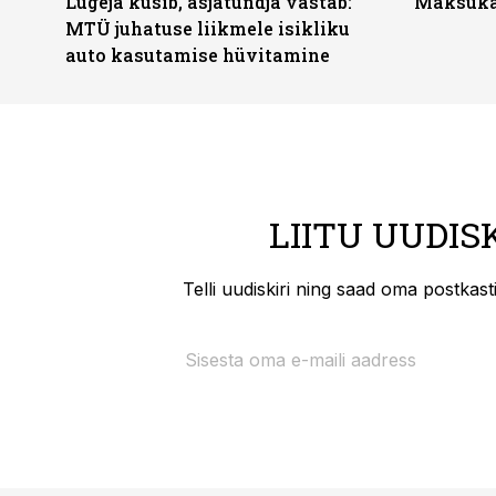
Lugeja küsib, asjatundja vastab:
Maksukal
MTÜ juhatuse liikmele isikliku
auto kasutamise hüvitamine
LIITU UUDIS
Telli uudiskiri ning saad oma postkas