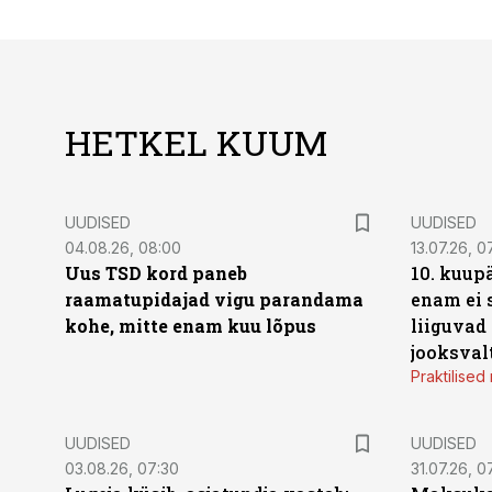
HETKEL KUUM
UUDISED
UUDISED
04.08.26, 08:00
13.07.26, 0
Uus TSD kord paneb
10. kuup
raamatupidajad vigu parandama
enam ei 
kohe, mitte enam kuu lõpus
liiguvad
jooksval
Praktilise
UUDISED
UUDISED
03.08.26, 07:30
31.07.26, 0