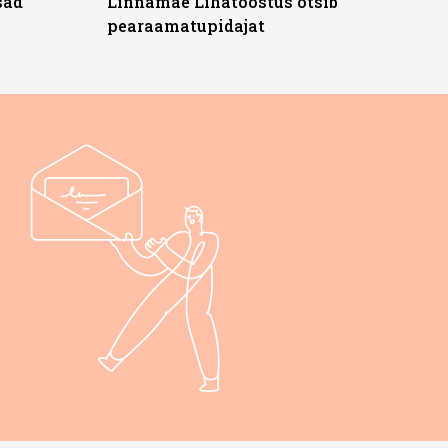
sad
Linnamäe Lihatööstus otsib
pearaamatupidajat