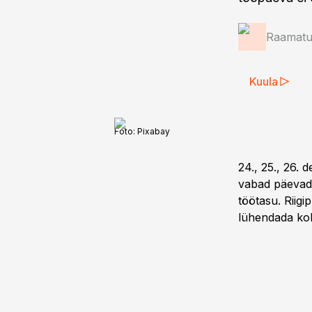
Raamatup
Kuula
Foto:
Pixabay
24., 25., 26. 
vabad päevad.
töötasu. Riigi
lühendada kol