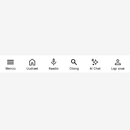
Menüü
Uudised
Raadio
Otsing
AI Chat
Logi sisse
Vana-Lõuna 39/1, 19094 Tallinn
(+372) 667 0111
raamatupidaja@raamatupidaja.ee
Telli
Reklaam