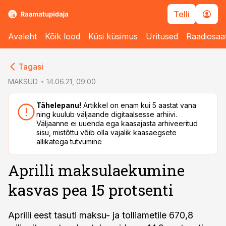
Telli
Avaleht
Kõik lood
Küsi küsimus
Üritused
Raadiosaa
cebook
Tagasi
Twitter)
MAKSUD
14.06.21, 09:00
kedIn
Tähelepanu!
Artikkel on enam kui 5 aastat vana
ning kuulub väljaande digitaalsesse arhiivi.
ail
Väljaanne ei uuenda ega kaasajasta arhiveeritud
sisu, mistõttu võib olla vajalik kaasaegsete
k
allikatega tutvumine
Aprilli maksulaekumine
kasvas pea 15 protsenti
Aprilli eest tasuti maksu- ja tolliametile 670,8