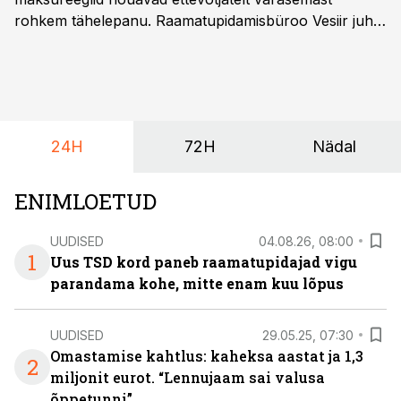
rohkem tähelepanu. Raamatupidamisbüroo Vesiir juht
ja omanik Enno Lepvalts selgitab, millised muudatused
mõjutavad enim auto kasutamist, laenusuhteid ja
dividendide maksustamist ning kus peituvad suurimad
riskikohad.
24H
72H
Nädal
ENIMLOETUD
UUDISED
04.08.26, 08:00
1
Uus TSD kord paneb raamatupidajad vigu
parandama kohe, mitte enam kuu lõpus
UUDISED
29.05.25, 07:30
Omastamise kahtlus: kaheksa aastat ja 1,3
2
miljonit eurot. “Lennujaam sai valusa
õppetunni”