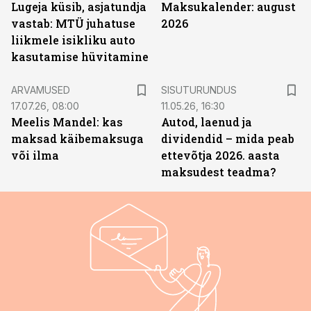
Lugeja küsib, asjatundja
Maksukalender: august
vastab: MTÜ juhatuse
2026
liikmele isikliku auto
kasutamise hüvitamine
ST
ARVAMUSED
SISUTURUNDUS
17.07.26, 08:00
11.05.26, 16:30
Meelis Mandel: kas
Autod, laenud ja
maksad käibemaksuga
dividendid – mida peab
või ilma
ettevõtja 2026. aasta
maksudest teadma?