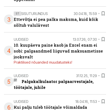
SISUTURUNDUS
30.04.18, 15:59
ST
3
Ettevõtja ei pea palka maksma, kuid kõik
sõltub valulävest
UUDISED
13.07.26, 07:30
10. kuupäeva paine kaob ja Excel enam ei
4
sobi: palgaandmed liiguvad maksuametisse
jooksvalt
Praktilised nõuanded muudatusteks!
UUDISED
31.12.25, 11:29
5
Palgakalkulaator palgaarvestajale,
töötajale, juhile
UUDISED
18.04.16, 11:53
6
Kui palju tuleb töötajale võimaldada