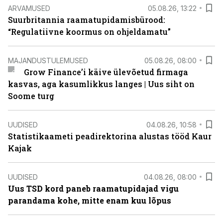
ARVAMUSED
05.08.26, 13:22
Suurbritannia raamatupidamisbürood:
“Regulatiivne koormus on ohjeldamatu”
MAJANDUSTULEMUSED
05.08.26, 08:00
Grow Finance’i käive ülevõetud firmaga
kasvas, aga kasumlikkus langes | Uus siht on
Soome turg
UUDISED
04.08.26, 10:58
Statistikaameti peadirektorina alustas tööd Kaur
Kajak
UUDISED
04.08.26, 08:00
Uus TSD kord paneb raamatupidajad vigu
parandama kohe, mitte enam kuu lõpus