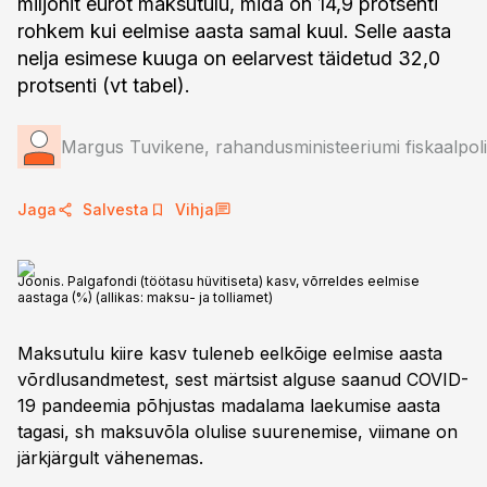
miljonit eurot maksutulu, mida on 14,9 protsenti
rohkem kui eelmise aasta samal kuul. Selle aasta
nelja esimese kuuga on eelarvest täidetud 32,0
protsenti (vt tabel).
Margus Tuvikene, rahandusministeeriumi fiskaalpoli
Jaga
Salvesta
Vihja
Joonis. Palgafondi (töötasu hüvitiseta) kasv, võrreldes eelmise
aastaga (%) (allikas: maksu- ja tolliamet)
Maksutulu kiire kasv tuleneb eelkõige eelmise aasta
võrdlusandmetest, sest märtsist alguse saanud COVID-
19 pandeemia põhjustas madalama laekumise aasta
tagasi, sh maksuvõla olulise suurenemise, viimane on
järkjärgult vähenemas.