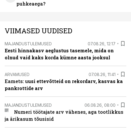
puhkeaega?
VIIMASED UUDISED
MAJANDUSTULEMUSED
07.08.26, 12:17
Eesti hinnakasv aeglustus tasemele, mida on
olnud vaid kaks korda kümne aasta jooksul
ARVAMUSED
07.08.26, 11:41
Eamets: u
usi ettevõtteid on rekordarv, kasvas ka
pankrottide arv
MAJANDUSTULEMUSED
06.08.26, 08:00
Numeri töötajate arv vähenes, aga tootlikkus
ja ärikasum tõusisid