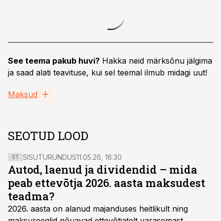
See teema pakub huvi?
Hakka neid märksõnu jälgima
ja saad alati teavituse, kui sel teemal ilmub midagi uut!
Maksud
SEOTUD LOOD
SISUTURUNDUS
11.05.26, 16:30
ST
Autod, laenud ja dividendid – mida
peab ettevõtja 2026. aasta maksudest
teadma?
2026. aasta on alanud majanduses heitlikult ning
maksureeglid nõuavad ettevõtjatelt varasemast