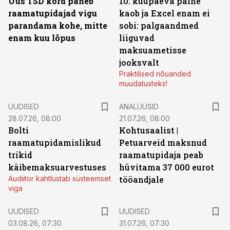
Uus TSD kord paneb
10. kuupäeva paine
raamatupidajad vigu
kaob ja Excel enam ei
parandama kohe, mitte
sobi: palgaandmed
enam kuu lõpus
liiguvad
maksuametisse
jooksvalt
Praktilised nõuanded
muudatusteks!
UUDISED
ANALÜÜSID
28.07.26, 08:00
21.07.26, 08:00
Bolti
Kohtusaalist
|
raamatupidamislikud
Petuarveid maksnud
trikid
raamatupidaja peab
käibemaksuarvestuses
hüvitama 37 000 eurot
Audiitor kahtlustab süsteemset
tööandjale
viga
UUDISED
UUDISED
03.08.26, 07:30
31.07.26, 07:30