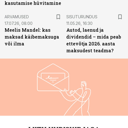
kasutamise hüvitamine
ST
ARVAMUSED
SISUTURUNDUS
17.07.26, 08:00
11.05.26, 16:30
Meelis Mandel: kas
Autod, laenud ja
maksad käibemaksuga
dividendid – mida peab
või ilma
ettevõtja 2026. aasta
maksudest teadma?