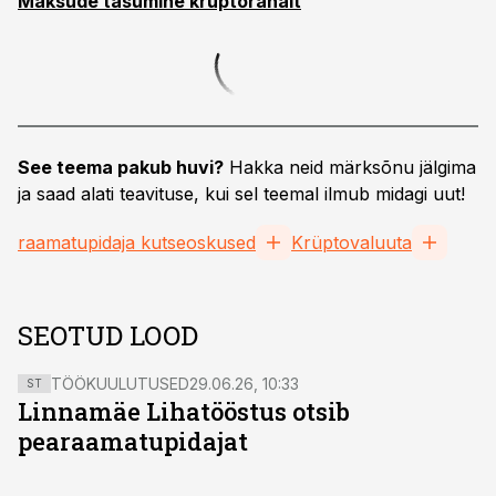
Maksude tasumine krüptorahalt
See teema pakub huvi?
Hakka neid märksõnu jälgima
ja saad alati teavituse, kui sel teemal ilmub midagi uut!
raamatupidaja kutseoskused
Krüptovaluuta
SEOTUD LOOD
TÖÖKUULUTUSED
29.06.26, 10:33
ST
Linnamäe Lihatööstus otsib
pearaamatupidajat