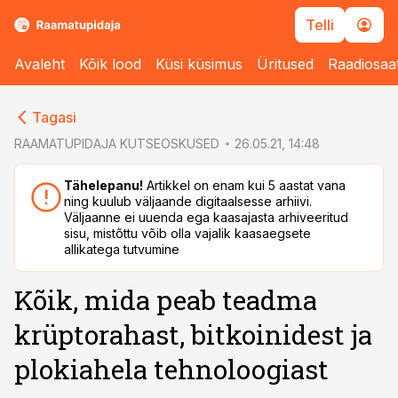
Telli
Avaleht
Kõik lood
Küsi küsimus
Üritused
Raadiosaa
cebook
Tagasi
Twitter)
RAAMATUPIDAJA KUTSEOSKUSED
26.05.21, 14:48
kedIn
Tähelepanu!
Artikkel on enam kui 5 aastat vana
ning kuulub väljaande digitaalsesse arhiivi.
ail
Väljaanne ei uuenda ega kaasajasta arhiveeritud
sisu, mistõttu võib olla vajalik kaasaegsete
k
allikatega tutvumine
Kõik, mida peab teadma
krüptorahast, bitkoinidest ja
plokiahela tehnoloogiast