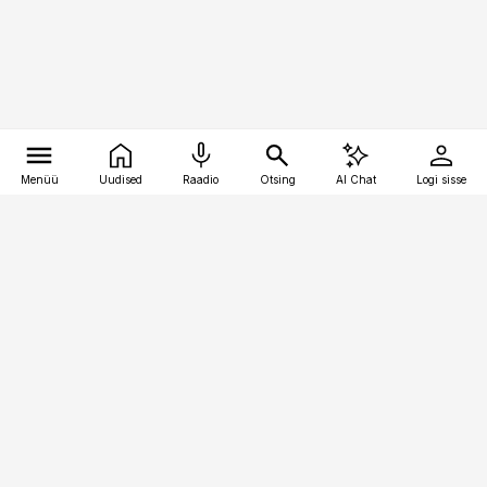
Menüü
Uudised
Raadio
Otsing
AI Chat
Logi sisse
Vana-Lõuna 39/1, 19094 Tallinn
(+372) 667 0111
raamatupidaja@raamatupidaja.ee
Telli
Reklaam
Firmast