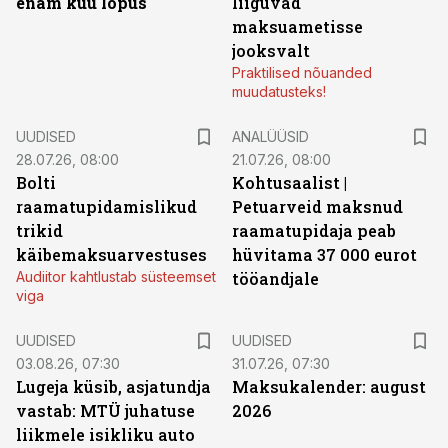
enam kuu lõpus
liiguvad
maksuametisse
jooksvalt
Praktilised nõuanded
muudatusteks!
UUDISED
ANALÜÜSID
28.07.26, 08:00
21.07.26, 08:00
Bolti
Kohtusaalist
|
raamatupidamislikud
Petuarveid maksnud
trikid
raamatupidaja peab
käibemaksuarvestuses
hüvitama 37 000 eurot
Audiitor kahtlustab süsteemset
tööandjale
viga
UUDISED
UUDISED
03.08.26, 07:30
31.07.26, 07:30
Lugeja küsib, asjatundja
Maksukalender: august
vastab: MTÜ juhatuse
2026
liikmele isikliku auto