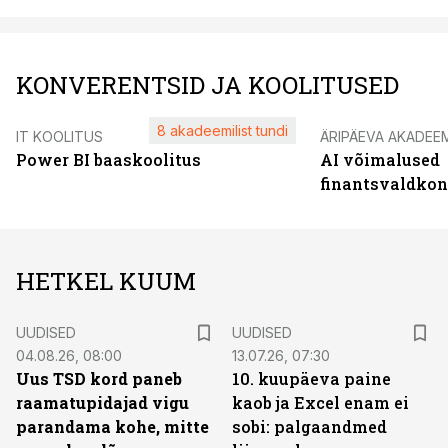
KONVERENTSID JA KOOLITUSED
8 akadeemilist tundi
IT KOOLITUS
ÄRIPÄEVA AKADEE
Power BI baaskoolitus
AI võimalused
finantsvaldko
HETKEL KUUM
UUDISED
UUDISED
04.08.26, 08:00
13.07.26, 07:30
Uus TSD kord paneb
10. kuupäeva paine
raamatupidajad vigu
kaob ja Excel enam ei
parandama kohe, mitte
sobi: palgaandmed