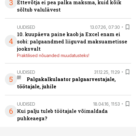
3
Ettevõtja ei pea palka maksma, kuid kõik
sõltub valulävest
UUDISED
13.07.26, 07:30
10. kuupäeva paine kaob ja Excel enam ei
4
sobi: palgaandmed liiguvad maksuametisse
jooksvalt
Praktilised nõuanded muudatusteks!
UUDISED
31.12.25, 11:29
5
Palgakalkulaator palgaarvestajale,
töötajale, juhile
UUDISED
18.04.16, 11:53
6
Kui palju tuleb töötajale võimaldada
puhkeaega?