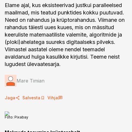
Elame ajal, kus eksisteerivad justkui paralleelsed
maailmad, mis teatud punktides kokku puutuvad.
Need on rahandus ja krüptorahandus. Viimane on
rahandus täiesti uues kuues, mis on mässitud
keeruliste matemaatiliste valemite, algoritmide ja
(ploki)ahelatega suureks digitaalseks pilveks.
Viimastel aastatel oleme nendel teemadel
avaldanud hulga kasulikke kirjutisi. Teeme neist
lugudest ülevaatesarja.
Mare Timian
Jaga
Salvesta
Vihja
Foto:
Pixabay