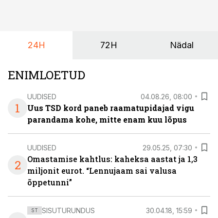
24H
72H
Nädal
ENIMLOETUD
UUDISED
04.08.26, 08:00
1
Uus TSD kord paneb raamatupidajad vigu
parandama kohe, mitte enam kuu lõpus
UUDISED
29.05.25, 07:30
Omastamise kahtlus: kaheksa aastat ja 1,3
2
miljonit eurot. “Lennujaam sai valusa
õppetunni”
SISUTURUNDUS
30.04.18, 15:59
ST