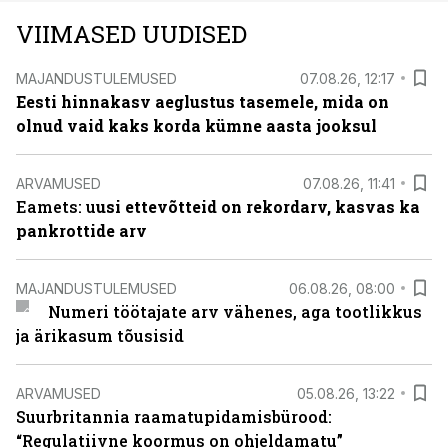
VIIMASED UUDISED
MAJANDUSTULEMUSED
07.08.26, 12:17
Eesti hinnakasv aeglustus tasemele, mida on
olnud vaid kaks korda kümne aasta jooksul
ARVAMUSED
07.08.26, 11:41
Eamets: u
usi ettevõtteid on rekordarv, kasvas ka
pankrottide arv
MAJANDUSTULEMUSED
06.08.26, 08:00
Numeri töötajate arv vähenes, aga tootlikkus
ja ärikasum tõusisid
ARVAMUSED
05.08.26, 13:22
Suurbritannia raamatupidamisbürood:
“Regulatiivne koormus on ohjeldamatu”