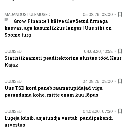
MAJANDUSTULEMUSED
05.08.26, 08:00
Grow Finance’i käive ülevõetud firmaga
kasvas, aga kasumlikkus langes | Uus siht on
Soome turg
UUDISED
04.08.26, 10:58
Statistikaameti peadirektorina alustas tööd Kaur
Kajak
UUDISED
04.08.26, 08:00
Uus TSD kord paneb raamatupidajad vigu
parandama kohe, mitte enam kuu lõpus
UUDISED
04.08.26, 07:30
Lugeja küsib, asjatundja vastab: pandipakendi
arvestus