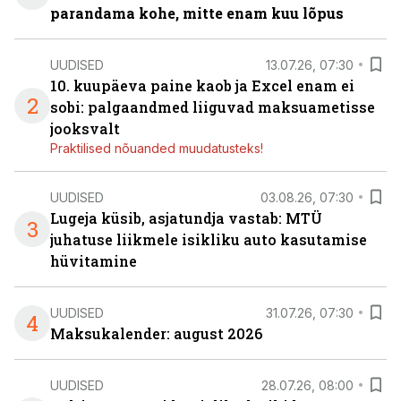
parandama kohe, mitte enam kuu lõpus
UUDISED
13.07.26, 07:30
10. kuupäeva paine kaob ja Excel enam ei
2
sobi: palgaandmed liiguvad maksuametisse
jooksvalt
Praktilised nõuanded muudatusteks!
UUDISED
03.08.26, 07:30
Lugeja küsib, asjatundja vastab: MTÜ
3
juhatuse liikmele isikliku auto kasutamise
hüvitamine
UUDISED
31.07.26, 07:30
4
Maksukalender: august 2026
UUDISED
28.07.26, 08:00