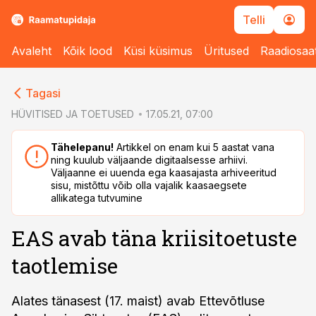
Telli
Avaleht
Kõik lood
Küsi küsimus
Üritused
Raadiosaa
cebook
Tagasi
Twitter)
HÜVITISED JA TOETUSED
17.05.21, 07:00
kedIn
Tähelepanu!
Artikkel on enam kui 5 aastat vana
ning kuulub väljaande digitaalsesse arhiivi.
ail
Väljaanne ei uuenda ega kaasajasta arhiveeritud
sisu, mistõttu võib olla vajalik kaasaegsete
k
allikatega tutvumine
EAS avab täna kriisitoetuste
taotlemise
Alates tänasest (17. maist) avab Ettevõtluse