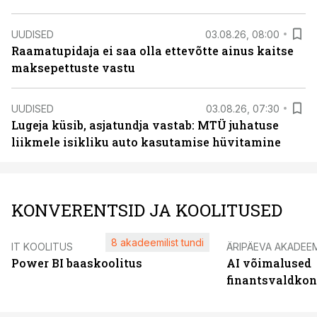
UUDISED
03.08.26, 08:00
Raamatupidaja ei saa olla ettevõtte ainus kaitse
maksepettuste vastu
UUDISED
03.08.26, 07:30
Lugeja küsib, asjatundja vastab: MTÜ juhatuse
liikmele isikliku auto kasutamise hüvitamine
KONVERENTSID JA KOOLITUSED
8 akadeemilist tundi
IT KOOLITUS
ÄRIPÄEVA AKADEE
Power BI baaskoolitus
AI võimalused
finantsvaldko