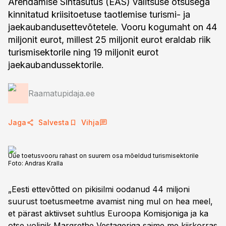
Arendamise Sihtasutus (EAS) valitsuse otsusega
kinnitatud kriisitoetuse taotlemise turismi- ja
jaekaubandusettevõtetele. Vooru kogumaht on 44
miljonit eurot, millest 25 miljonit eurot eraldab riik
turismisektorile ning 19 miljonit eurot
jaekaubandussektorile.
Raamatupidaja.ee
Jaga
Salvesta
Vihja
Uue toetusvooru rahast on suurem osa mõeldud turismisektorile
Foto:
Andras Kralla
„Eesti ettevõtted on pikisilmi oodanud 44 miljoni
suurust toetusmeetme avamist ning mul on hea meel,
et pärast aktiivset suhtlus Euroopa Komisjoniga ja ka
otse volinik Margrethe Vestageriga saime me kiirkorras