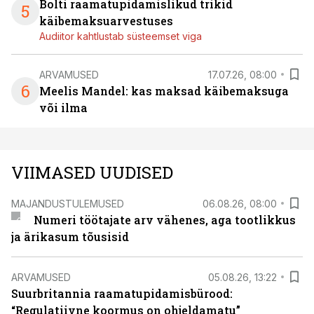
Bolti raamatupidamislikud trikid
5
käibemaksuarvestuses
Audiitor kahtlustab süsteemset viga
ARVAMUSED
17.07.26, 08:00
6
Meelis Mandel: kas maksad käibemaksuga
või ilma
VIIMASED UUDISED
MAJANDUSTULEMUSED
06.08.26, 08:00
Numeri töötajate arv vähenes, aga tootlikkus
ja ärikasum tõusisid
ARVAMUSED
05.08.26, 13:22
Suurbritannia raamatupidamisbürood:
“Regulatiivne koormus on ohjeldamatu”