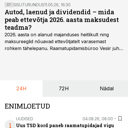
SISUTURUNDUS
11.05.26, 16:30
ST
Autod, laenud ja dividendid – mida
peab ettevõtja 2026. aasta maksudest
teadma?
2026. aasta on alanud majanduses heitlikult ning
maksureeglid nõuavad ettevõtjatelt varasemast
rohkem tähelepanu. Raamatupidamisbüroo Vesiir juht
ja omanik Enno Lepvalts selgitab, millised muudatused
mõjutavad enim auto kasutamist, laenusuhteid ja
dividendide maksustamist ning kus peituvad suurimad
riskikohad.
24H
72H
Nädal
ENIMLOETUD
UUDISED
04.08.26, 08:00
1
Uus TSD kord paneb raamatupidajad vigu