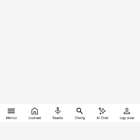
Menüü
Uudised
Raadio
Otsing
AI Chat
Logi sisse