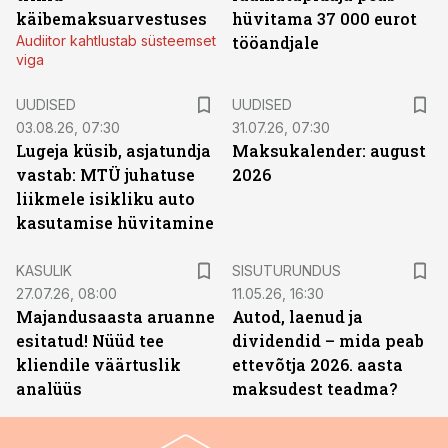
käibemaksuarvestuses
hüvitama 37 000 eurot
Audiitor kahtlustab süsteemset
tööandjale
viga
UUDISED
UUDISED
03.08.26, 07:30
31.07.26, 07:30
Lugeja küsib, asjatundja
Maksukalender: august
vastab: MTÜ juhatuse
2026
liikmele isikliku auto
kasutamise hüvitamine
ST
KASULIK
SISUTURUNDUS
27.07.26, 08:00
11.05.26, 16:30
Majandusaasta aruanne
Autod, laenud ja
esitatud! Nüüd tee
dividendid – mida peab
kliendile väärtuslik
ettevõtja 2026. aasta
analüüs
maksudest teadma?