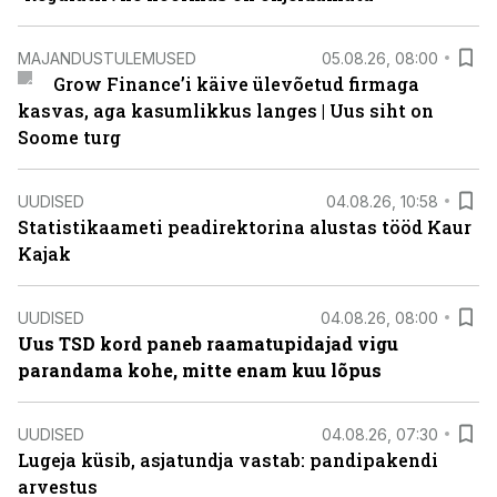
MAJANDUSTULEMUSED
05.08.26, 08:00
Grow Finance’i käive ülevõetud firmaga
kasvas, aga kasumlikkus langes | Uus siht on
Soome turg
UUDISED
04.08.26, 10:58
Statistikaameti peadirektorina alustas tööd Kaur
Kajak
UUDISED
04.08.26, 08:00
Uus TSD kord paneb raamatupidajad vigu
parandama kohe, mitte enam kuu lõpus
UUDISED
04.08.26, 07:30
Lugeja küsib, asjatundja vastab: pandipakendi
arvestus