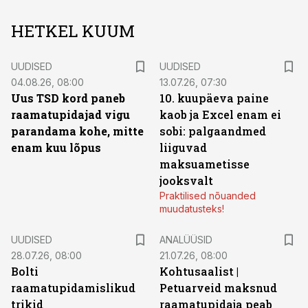
HETKEL KUUM
UUDISED
UUDISED
04.08.26, 08:00
13.07.26, 07:30
Uus TSD kord paneb
10. kuupäeva paine
raamatupidajad vigu
kaob ja Excel enam ei
parandama kohe, mitte
sobi: palgaandmed
enam kuu lõpus
liiguvad
maksuametisse
jooksvalt
Praktilised nõuanded
muudatusteks!
UUDISED
ANALÜÜSID
28.07.26, 08:00
21.07.26, 08:00
Bolti
Kohtusaalist
|
raamatupidamislikud
Petuarveid maksnud
trikid
raamatupidaja peab