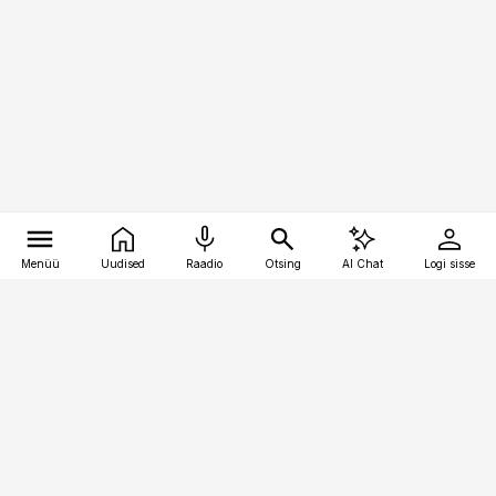
Menüü
Uudised
Raadio
Otsing
AI Chat
Logi sisse
Vana-Lõuna 39/1, 19094 Tallinn
(+372) 667 0111
raamatupidaja@raamatupidaja.ee
Telli
Reklaam