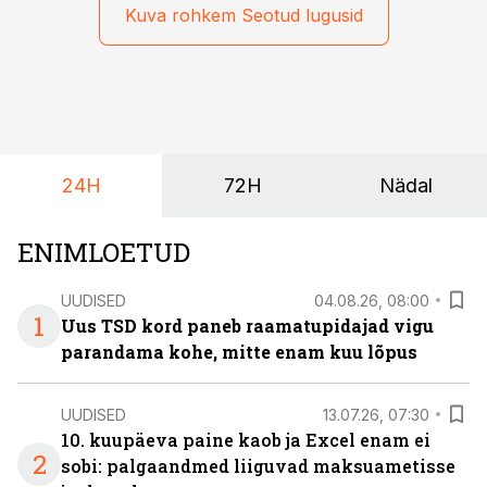
Kuva rohkem Seotud lugusid
24H
72H
Nädal
ENIMLOETUD
UUDISED
04.08.26, 08:00
1
Uus TSD kord paneb raamatupidajad vigu
parandama kohe, mitte enam kuu lõpus
UUDISED
13.07.26, 07:30
10. kuupäeva paine kaob ja Excel enam ei
2
sobi: palgaandmed liiguvad maksuametisse