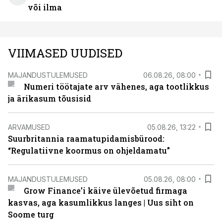
või ilma
VIIMASED UUDISED
MAJANDUSTULEMUSED
06.08.26, 08:00
Numeri töötajate arv vähenes, aga tootlikkus
ja ärikasum tõusisid
ARVAMUSED
05.08.26, 13:22
Suurbritannia raamatupidamisbürood:
“Regulatiivne koormus on ohjeldamatu”
MAJANDUSTULEMUSED
05.08.26, 08:00
Grow Finance’i käive ülevõetud firmaga
kasvas, aga kasumlikkus langes | Uus siht on
Soome turg