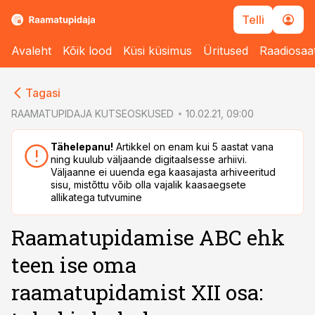
Telli
Avaleht
Kõik lood
Küsi küsimus
Üritused
Raadiosaa
cebook
Tagasi
Twitter)
RAAMATUPIDAJA KUTSEOSKUSED
10.02.21, 09:00
kedIn
Tähelepanu!
Artikkel on enam kui 5 aastat vana
ning kuulub väljaande digitaalsesse arhiivi.
ail
Väljaanne ei uuenda ega kaasajasta arhiveeritud
sisu, mistõttu võib olla vajalik kaasaegsete
k
allikatega tutvumine
Raamatupidamise ABC ehk
teen ise oma
raamatupidamist XII osa: