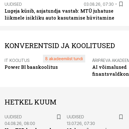
UUDISED
03.08.26, 07:30
Lugeja küsib, asjatundja vastab: MTÜ juhatuse
liikmele isikliku auto kasutamise hüvitamine
KONVERENTSID JA KOOLITUSED
8 akadeemilist tundi
IT KOOLITUS
ÄRIPÄEVA AKADEE
Power BI baaskoolitus
AI võimalused
finantsvaldko
HETKEL KUUM
UUDISED
UUDISED
04.08.26, 08:00
13.07.26, 07:30