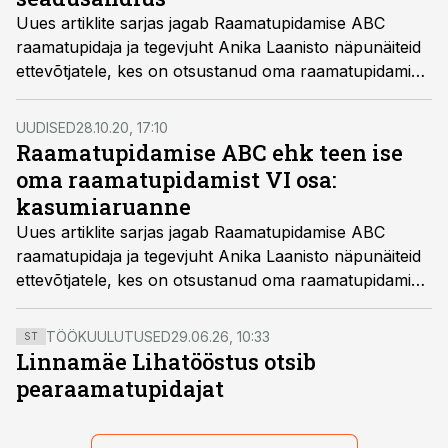
Uues artiklite sarjas jagab Raamatupidamise ABC
raamatupidaja ja tegevjuht Anika Laanisto näpunäiteid
ettevõtjatele, kes on otsustanud oma raamatupidamise
ise ära teha, kuna majandustehinguid on veel vähe
ning aruandlus koosneb lihtsatest ostu-müügi
UUDISED
28.10.20, 17:10
tehingutest.
Raamatupidamise ABC ehk teen ise
oma raamatupidamist VI osa:
kasumiaruanne
Uues artiklite sarjas jagab Raamatupidamise ABC
raamatupidaja ja tegevjuht Anika Laanisto näpunäiteid
ettevõtjatele, kes on otsustanud oma raamatupidamise
ise ära teha, kuna majandustehinguid on veel vähe
ning aruandlus koosneb lihtsatest ostu-müügi
TÖÖKUULUTUSED
29.06.26, 10:33
ST
tehingutest.
Linnamäe Lihatööstus otsib
pearaamatupidajat