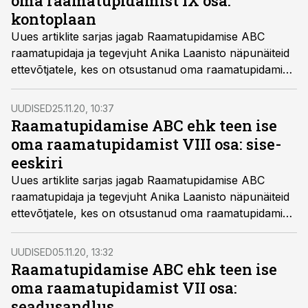
oma raamatupidamist IX osa:
kontoplaan
Uues artiklite sarjas jagab Raamatupidamise ABC
raamatupidaja ja tegevjuht Anika Laanisto näpunäiteid
ettevõtjatele, kes on otsustanud oma raamatupidamise
ise ära teha, kuna majandustehinguid on veel vähe
ning aruandlus koosneb lihtsatest ostu-müügi
UUDISED
25.11.20, 10:37
tehingutest.
Raamatupidamise ABC ehk teen ise
oma raamatupidamist VIII osa: sise-
eeskiri
Uues artiklite sarjas jagab Raamatupidamise ABC
raamatupidaja ja tegevjuht Anika Laanisto näpunäiteid
ettevõtjatele, kes on otsustanud oma raamatupidamise
ise ära teha, kuna majandustehinguid on veel vähe
ning aruandlus koosneb lihtsatest ostu-müügi
UUDISED
05.11.20, 13:32
tehingutest.
Raamatupidamise ABC ehk teen ise
oma raamatupidamist VII osa:
seadusandlus