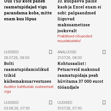
Uus TSD kord paneb
10. kuupäeva paine
raamatupidajad vigu
kaob ja Excel enam ei
parandama kohe, mitte
sobi: palgaandmed
enam kuu lõpus
liiguvad
maksuametisse
jooksvalt
Praktilised nõuanded
muudatusteks!
UUDISED
ANALÜÜSID
28.07.26, 08:00
21.07.26, 08:00
Bolti
Kohtusaalist
|
raamatupidamislikud
Petuarveid maksnud
trikid
raamatupidaja peab
käibemaksuarvestuses
hüvitama 37 000 eurot
Audiitor kahtlustab süsteemset
tööandjale
viga
UUDISED
UUDISED
03.08.26, 07:30
31.07.26, 07:30