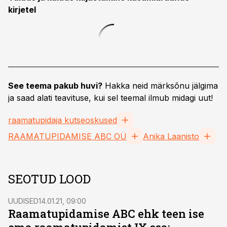
kirjetel
See teema pakub huvi?
Hakka neid märksõnu jälgima
ja saad alati teavituse, kui sel teemal ilmub midagi uut!
raamatupidaja kutseoskused
RAAMATUPIDAMISE ABC OÜ
Anika Laanisto
SEOTUD LOOD
UUDISED
14.01.21, 09:00
Raamatupidamise ABC ehk teen ise