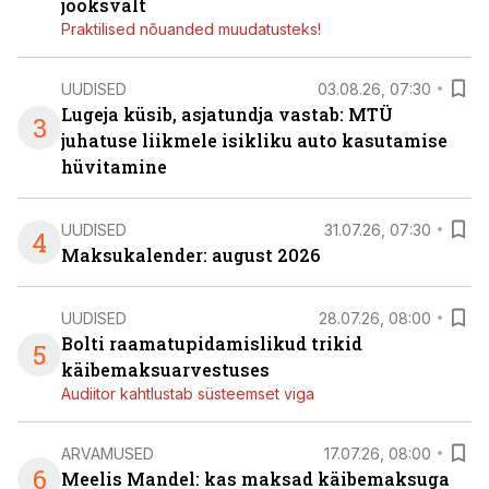
jooksvalt
Praktilised nõuanded muudatusteks!
UUDISED
03.08.26, 07:30
Lugeja küsib, asjatundja vastab: MTÜ
3
juhatuse liikmele isikliku auto kasutamise
hüvitamine
UUDISED
31.07.26, 07:30
4
Maksukalender: august 2026
UUDISED
28.07.26, 08:00
Bolti raamatupidamislikud trikid
5
käibemaksuarvestuses
Audiitor kahtlustab süsteemset viga
ARVAMUSED
17.07.26, 08:00
6
Meelis Mandel: kas maksad käibemaksuga