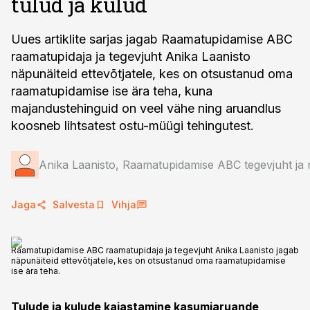
tulud ja kulud
Uues artiklite sarjas jagab Raamatupidamise ABC
raamatupidaja ja tegevjuht Anika Laanisto
näpunäiteid ettevõtjatele, kes on otsustanud oma
raamatupidamise ise ära teha, kuna
majandustehinguid on veel vähe ning aruandlus
koosneb lihtsatest ostu-müügi tehingutest.
Anika Laanisto, Raamatupidamise ABC tegevjuht ja 
Jaga
Salvesta
Vihja
Raamatupidamise ABC raamatupidaja ja tegevjuht Anika Laanisto jagab
näpunäiteid ettevõtjatele, kes on otsustanud oma raamatupidamise
ise ära teha.
Tulude ja kulude kajastamine kasumiaruande