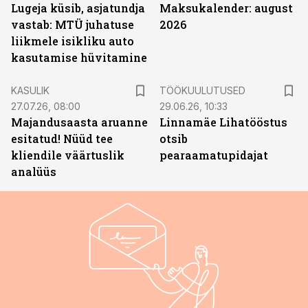
Lugeja küsib, asjatundja
Maksukalender: august
vastab: MTÜ juhatuse
2026
liikmele isikliku auto
kasutamise hüvitamine
ST
KASULIK
TÖÖKUULUTUSED
27.07.26, 08:00
29.06.26, 10:33
Majandusaasta aruanne
Linnamäe Lihatööstus
esitatud! Nüüd tee
otsib
kliendile väärtuslik
pearaamatupidajat
analüüs