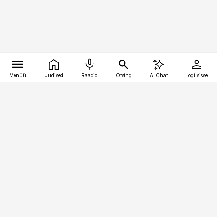
Menüü
Uudised
Raadio
Otsing
AI Chat
Logi sisse
Vana-Lõuna 39/1, 19094 Tallinn
(+372) 667 0111
raamatupidaja@raamatupidaja.ee
Telli
Reklaam
Firmast
Sisu kasutamisõigused
Ajakirjaniku