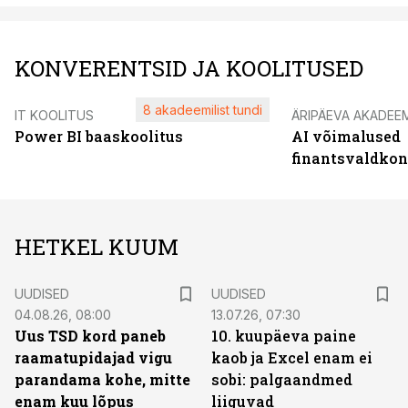
KONVERENTSID JA KOOLITUSED
8 akadeemilist tundi
IT KOOLITUS
ÄRIPÄEVA AKADEE
Power BI baaskoolitus
AI võimalused
finantsvaldko
HETKEL KUUM
UUDISED
UUDISED
04.08.26, 08:00
13.07.26, 07:30
Uus TSD kord paneb
10. kuupäeva paine
raamatupidajad vigu
kaob ja Excel enam ei
parandama kohe, mitte
sobi: palgaandmed
enam kuu lõpus
liiguvad