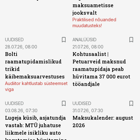
maksuametisse
jooksvalt
Praktilised nõuanded
muudatusteks!
UUDISED
ANALÜÜSID
28.07.26, 08:00
21.07.26, 08:00
Bolti
Kohtusaalist
|
raamatupidamislikud
Petuarveid maksnud
trikid
raamatupidaja peab
käibemaksuarvestuses
hüvitama 37 000 eurot
Audiitor kahtlustab süsteemset
tööandjale
viga
UUDISED
UUDISED
03.08.26, 07:30
31.07.26, 07:30
Lugeja küsib, asjatundja
Maksukalender: august
vastab: MTÜ juhatuse
2026
liikmele isikliku auto