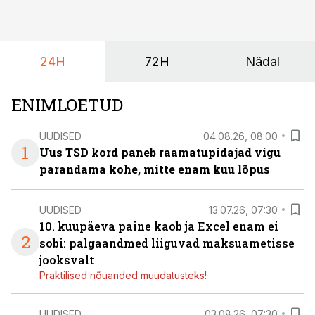
dividendide maksustamist ning kus peituvad suurimad
riskikohad.
24H
72H
Nädal
ENIMLOETUD
UUDISED
04.08.26, 08:00
1
Uus TSD kord paneb raamatupidajad vigu
parandama kohe, mitte enam kuu lõpus
UUDISED
13.07.26, 07:30
10. kuupäeva paine kaob ja Excel enam ei
2
sobi: palgaandmed liiguvad maksuametisse
jooksvalt
Praktilised nõuanded muudatusteks!
UUDISED
03.08.26, 07:30