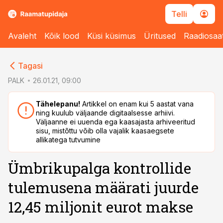
Telli
Avaleht
Kõik lood
Küsi küsimus
Üritused
Raadiosaa
cebook
Tagasi
Twitter)
PALK
26.01.21, 09:00
kedIn
Tähelepanu!
Artikkel on enam kui 5 aastat vana
ning kuulub väljaande digitaalsesse arhiivi.
ail
Väljaanne ei uuenda ega kaasajasta arhiveeritud
sisu, mistõttu võib olla vajalik kaasaegsete
k
allikatega tutvumine
Ümbrikupalga kontrollide
tulemusena määrati juurde
12,45 miljonit eurot makse