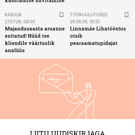
kasutamise hüvitamine
ST
KASULIK
TÖÖKUULUTUSED
27.07.26, 08:00
29.06.26, 10:33
Majandusaasta aruanne
Linnamäe Lihatööstus
esitatud! Nüüd tee
otsib
kliendile väärtuslik
pearaamatupidajat
analüüs
LIITU UUDISKIRJAGA