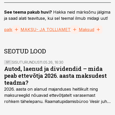
See teema pakub huvi?
Hakka neid märksõnu jälgima
ja saad alati teavituse, kui sel teemal ilmub midagi uut!
palk
MAKSU- JA TOLLIAMET
Maksud
SEOTUD LOOD
SISUTURUNDUS
11.05.26, 16:30
ST
Autod, laenud ja dividendid – mida
peab ettevõtja 2026. aasta maksudest
teadma?
2026. aasta on alanud majanduses heitlikult ning
maksureeglid nõuavad ettevõtjatelt varasemast
rohkem tähelepanu. Raamatupidamisbüroo Vesiir juht
ja omanik Enno Lepvalts selgitab, millised muudatused
mõjutavad enim auto kasutamist, laenusuhteid ja