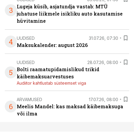
Lugeja küsib, asjatundja vastab: MTÜ
3
juhatuse liikmele isikliku auto kasutamise
hüvitamine
UUDISED
31.07.26, 07:30
4
Maksukalender: august 2026
UUDISED
28.07.26, 08:00
Bolti raamatupidamislikud trikid
5
käibemaksuarvestuses
Audiitor kahtlustab süsteemset viga
ARVAMUSED
17.07.26, 08:00
6
Meelis Mandel: kas maksad käibemaksuga
või ilma