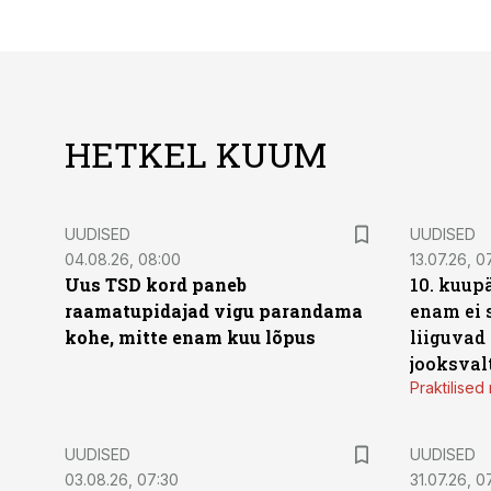
HETKEL KUUM
UUDISED
UUDISED
04.08.26, 08:00
13.07.26, 0
Uus TSD kord paneb
10. kuup
raamatupidajad vigu parandama
enam ei 
kohe, mitte enam kuu lõpus
liiguvad
jooksval
Praktilise
UUDISED
UUDISED
03.08.26, 07:30
31.07.26, 0