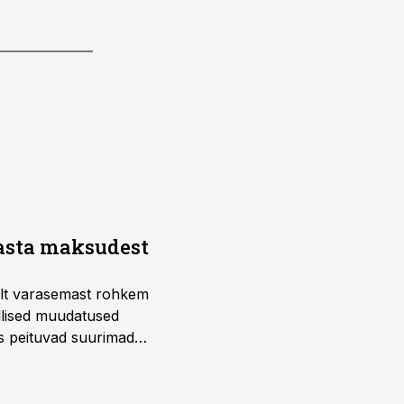
aasta maksudest
telt varasemast rohkem
llised muudatused
us peituvad suurimad