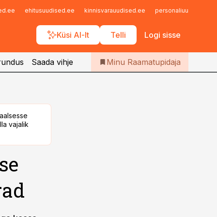
Iseteenindus
sed.ee
ehitusuudised.ee
kinnisvarauudised.ee
personaliuudised.ee
Telli Raamatupidaja
Küsi AI-lt
Telli
Logi sisse
rundus
Saada vihje
Minu Raamatupidaja
taalsesse
la vajalik
se
rad