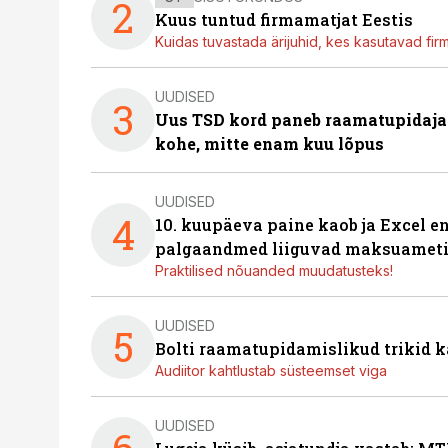
2
Kuus tuntud firmamatjat Eestis
Kuidas tuvastada ärijuhid, kes kasutavad fir
UUDISED
3
Uus TSD kord paneb raamatupidaj
kohe, mitte enam kuu lõpus
UUDISED
4
10. kuupäeva paine kaob ja Excel en
palgaandmed liiguvad maksuameti
Praktilised nõuanded muudatusteks!
UUDISED
5
Bolti raamatupidamislikud trikid
Audiitor kahtlustab süsteemset viga
UUDISED