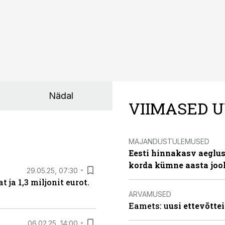
Nädal
VIIMASED U
MAJANDUSTULEMUSED
Eesti hinnakasv aeglus
korda kümne aasta joo
29.05.25, 07:30
ja 1,3 miljonit eurot.
ARVAMUSED
Eamets: u
usi ettevõtte
06.02.25, 14:00