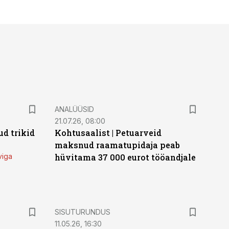
ANALÜÜSID
21.07.26, 08:00
d trikid
Kohtusaalist
|
Petuarveid
maksnud raamatupidaja peab
viga
hüvitama 37 000 eurot tööandjale
ST
SISUTURUNDUS
11.05.26, 16:30