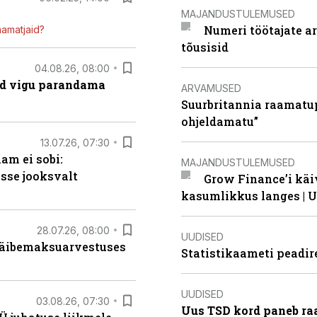
MAJANDUSTULEMUSED
Numeri töötajate a
mamatjaid?
tõusisid
04.08.26, 08:00
ad vigu parandama
ARVAMUSED
Suurbritannia raamatu
ohjeldamatu”
13.07.26, 07:30
am ei sobi:
MAJANDUSTULEMUSED
sse jooksvalt
Grow Finance’i käi
kasumlikkus langes | U
28.07.26, 08:00
UUDISED
 käibemaksuarvestuses
Statistikaameti peadir
UUDISED
03.08.26, 07:30
Uus TSD kord paneb ra