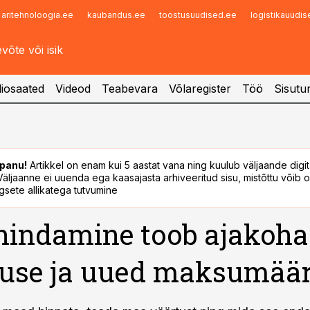
aritehnoloogia.ee
kaubandus.ee
toostusuudised.ee
logistikauudi
Infopank
Radar
iosaated
Videod
Teabevara
Võlaregister
Töö
Sisutu
panu!
Artikkel on enam kui 5 aastat vana ning kuulub väljaande digi
. Väljaanne ei uuenda ega kaasajasta arhiveeritud sisu, mistõttu võib ol
sete allikatega tutvumine
indamine toob ajakoha
tuse ja uued maksumää