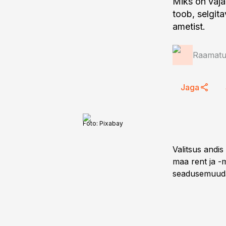
Miks on vaja
toob, selgit
ametist.
Raamatup
Jaga
Foto:
Pixabay
Valitsus andis
maa rent ja -
seadusemuuda