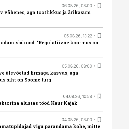
06.08.26, 08:00
rv vähenes, aga tootlikkus ja ärikasum
05.08.26, 13:22
pidamisbürood: “Regulatiivne koormus on
05.08.26, 08:00
ve ülevõetud firmaga kasvas, aga
us siht on Soome turg
04.08.26, 10:58
ektorina alustas tööd Kaur Kajak
04.08.26, 08:00
amatupidajad vigu parandama kohe, mitte