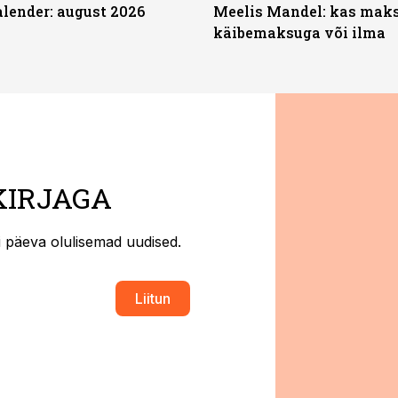
ender: august 2026
Meelis Mandel: kas mak
käibemaksuga või ilma
KIRJAGA
ti päeva olulisemad uudised.
Liitun