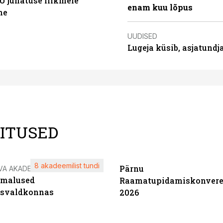
Ü juhatuse liikmele
enam kuu lõpus
ne
UUDISED
Lugeja küsib, asjatund
LITUSED
8 akadeemilist tundi
Pärnu
VA AKADEEMIA
imalused
Raamatupidamiskonvere
tsvaldkonnas
2026