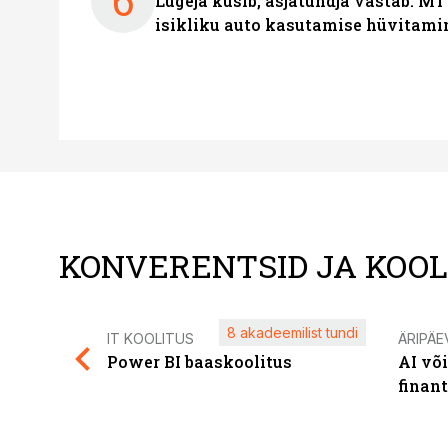
6
Lugeja küsib, asjatundja vastab: MT
isikliku auto kasutamise hüvitami
KONVERENTSID JA KOO
8 akadeemilist tundi
IT KOOLITUS
ÄRIPÄE
Power BI baaskoolitus
AI võ
finan