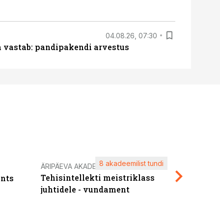
04.08.26, 07:30
ja vastab: pandipakendi arvestus
8 akadeemilist tundi
Kasuta ä
ÄRIPÄEVA AKADEEMIA
Tehisintellekti meistriklass
nts
maksuva
juhtidele - vundament