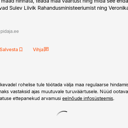
 maad hinnata, teada maa väärtust ning mida see end
avad Sulev Liivik Rahandusministeeriumist ning Veronik
idaja.ee
Salvesta
Vihja
 kevadel rohelise tule töötada välja maa regulaarse hindami
maks vastaksid ajas muutuvale turuväärtusele. Nüüd ootav
tuse ettepanekud arvamusi
eelnõude infosüsteemis
.