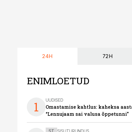
24H
72H
ENIMLOETUD
UUDISED
1
Omastamise kahtlus: kaheksa aastat 
“Lennujaam sai valusa õppetunni”
ST
SISUTURUNDUS