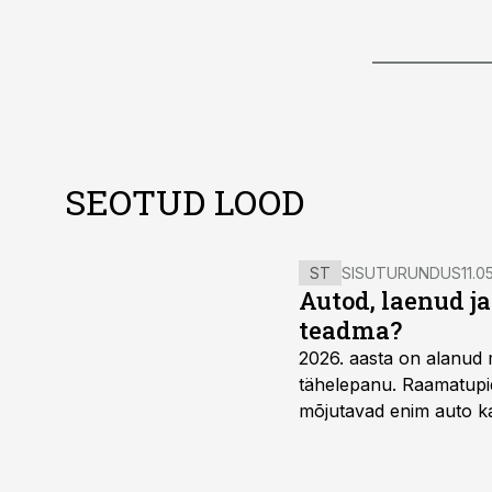
SEOTUD LOOD
ST
SISUTURUNDUS
11.0
Autod, laenud j
teadma?
2026. aasta on alanud 
tähelepanu. Raamatupid
mõjutavad enim auto ka
riskikohad.