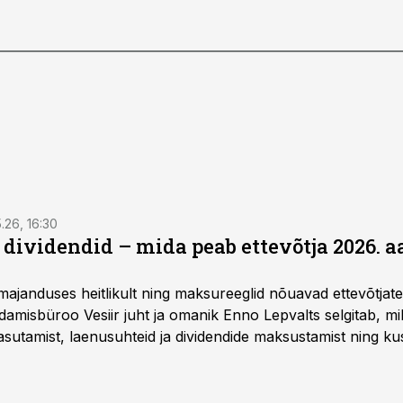
5.26, 16:30
a dividendid – mida peab ettevõtja 2026. 
majanduses heitlikult ning maksureeglid nõuavad ettevõtja
amisbüroo Vesiir juht ja omanik Enno Lepvalts selgitab, mi
sutamist, laenusuhteid ja dividendide maksustamist ning k