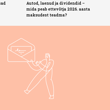
sad
Autod, laenud ja dividendid –
mida peab ettevõtja 2026. aasta
maksudest teadma?