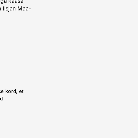
aga kaasa
a Ilsjan Maa-
se kord, et
ad