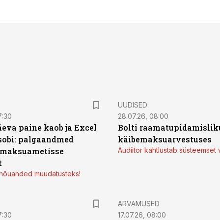
UUDISED
7:30
28.07.26, 08:00
äeva paine kaob ja Excel
Bolti raamatupidamisliku
sobi: palgaandmed
käibemaksuarvestuses
 maksuametisse
Audiitor kahtlustab süsteemset 
t
d nõuanded muudatusteks!
ARVAMUSED
7:30
17.07.26, 08:00