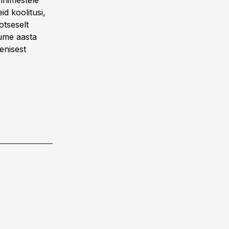
 inimestele
d koolitusi,
otseselt
kume aasta
senisest