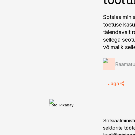
Sotsiaalmini
toetuse kasu
täiendavalt r
sellega seot
võimalik sel
Raamatup
Jaga
Foto:
Pixabay
Sotsiaalminist
sektorite töö