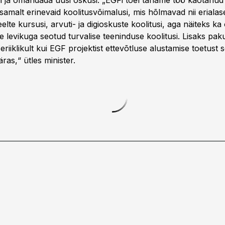
oni ja omandada uusi oskusi. „EGFi toel tahame töö kaotanud
malt erinevaid koolitusvõimalusi, mis hõlmavad nii erialasei
eelte kursusi, arvuti- ja digioskuste koolitusi, aga näiteks ka 
e levikuga seotud turvalise teeninduse koolitusi. Lisaks pa
seriiklikult kui EGF projektist ettevõtluse alustamise toetust 
as,“ ütles minister.