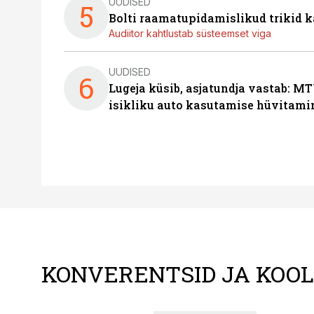
UUDISED
5
Bolti raamatupidamislikud trikid
Audiitor kahtlustab süsteemset viga
UUDISED
6
Lugeja küsib, asjatundja vastab: MT
isikliku auto kasutamise hüvitami
KONVERENTSID JA KOO