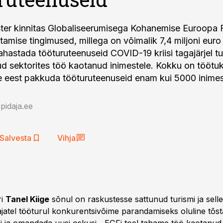
ster kinnitas Globaliseerumisega Kohanemise Euroopa 
tamise tingimused, millega on võimalik 7,4 miljoni euro
ahastada tööturuteenuseid COVID-19 kriisi tagajärjel tu
ud sektorites töö kaotanud inimestele. Kokku on töötu
le eest pakkuda tööturuteenuseid enam kui 5000 inimes
idaja.ee
Salvesta
Vihja
ri
Tanel Kiige
sõnul on raskustesse sattunud turismi ja sell
tajatel tööturul konkurentsivõime parandamiseks oluline tõst