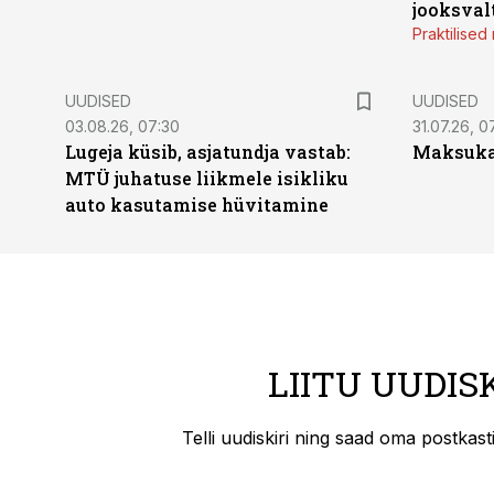
jooksval
Praktilise
UUDISED
UUDISED
03.08.26, 07:30
31.07.26, 0
Lugeja küsib, asjatundja vastab:
Maksukal
MTÜ juhatuse liikmele isikliku
auto kasutamise hüvitamine
LIITU UUDIS
Telli uudiskiri ning saad oma postkas