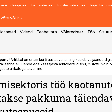
aritehnoloogia.ee
kaubandus.ee
toostusuudised.ee
logistikauudi
Infopank
Radar
iosaated
Videod
Teabevara
Võlaregister
Töö
Sisutu
panu!
Artikkel on enam kui 5 aastat vana ning kuulub väljaande digi
. Väljaanne ei uuenda ega kaasajasta arhiveeritud sisu, mistõttu võib ol
sete allikatega tutvumine
misektoris töö kaotanut
takse pakkuma täienda
ruteenuseid