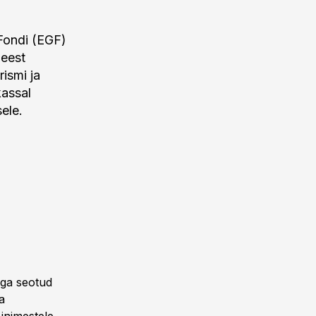
Fondi (EGF)
 eest
rismi ja
kassal
ele.
ega seotud
a