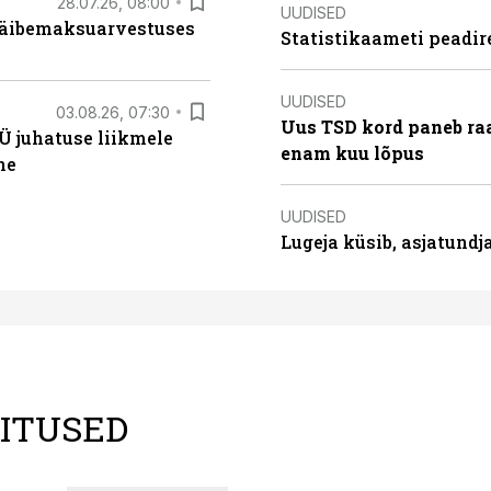
28.07.26, 08:00
UUDISED
 käibemaksuarvestuses
Statistikaameti peadir
UUDISED
03.08.26, 07:30
Uus TSD kord paneb ra
Ü juhatuse liikmele
enam kuu lõpus
ne
UUDISED
Lugeja küsib, asjatund
LITUSED