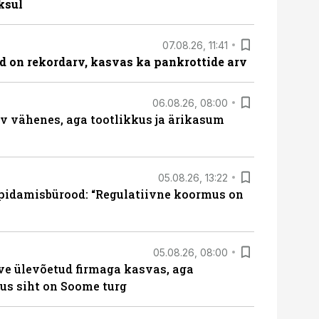
ksul
07.08.26, 11:41
id on rekordarv, kasvas ka pankrottide arv
06.08.26, 08:00
rv vähenes, aga tootlikkus ja ärikasum
05.08.26, 13:22
pidamisbürood: “Regulatiivne koormus on
05.08.26, 08:00
ve ülevõetud firmaga kasvas, aga
us siht on Soome turg