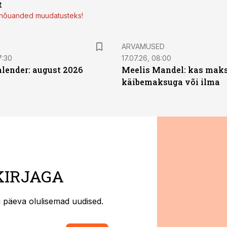
t
d nõuanded muudatusteks!
ARVAMUSED
7:30
17.07.26, 08:00
ender: august 2026
Meelis Mandel: kas mak
käibemaksuga või ilma
KIRJAGA
ti päeva olulisemad uudised.