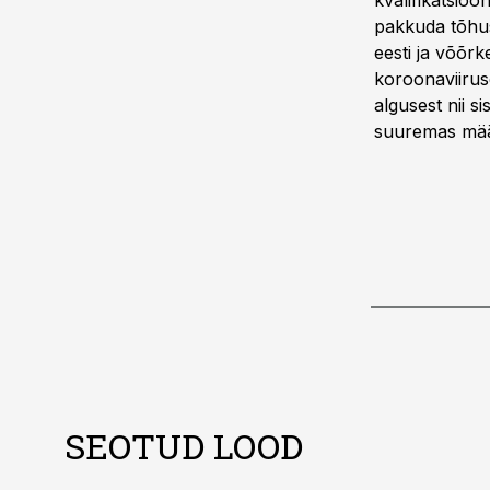
kvalifikatsio
pakkuda tõhusa
eesti ja võõrk
koroonaviirus
algusest nii si
suuremas määr
SEOTUD LOOD