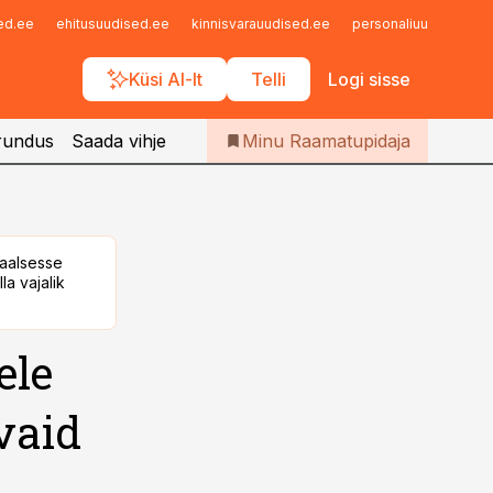
Iseteenindus
sed.ee
ehitusuudised.ee
kinnisvarauudised.ee
personaliuudised.ee
Telli Raamatupidaja
Küsi AI-lt
Telli
Logi sisse
rundus
Saada vihje
Minu Raamatupidaja
taalsesse
la vajalik
ele
vaid