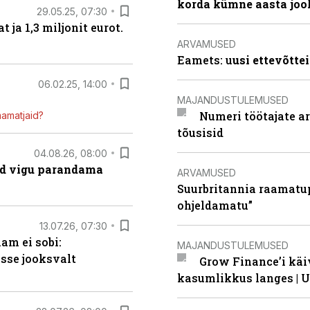
korda kümne aasta joo
29.05.25, 07:30
ja 1,3 miljonit eurot.
ARVAMUSED
Eamets: u
usi ettevõtte
06.02.25, 14:00
MAJANDUSTULEMUSED
Numeri töötajate a
mamatjaid?
tõusisid
04.08.26, 08:00
ad vigu parandama
ARVAMUSED
Suurbritannia raamatu
ohjeldamatu”
13.07.26, 07:30
am ei sobi:
MAJANDUSTULEMUSED
sse jooksvalt
Grow Finance’i käi
kasumlikkus langes | U