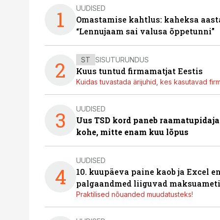
UUDISED
1
Omastamise kahtlus: kaheksa aastat 
“Lennujaam sai valusa õppetunni”
ST
SISUTURUNDUS
2
Kuus tuntud firmamatjat Eestis
Kuidas tuvastada ärijuhid, kes kasutavad fir
UUDISED
3
Uus TSD kord paneb raamatupidaj
kohe, mitte enam kuu lõpus
UUDISED
4
10. kuupäeva paine kaob ja Excel en
palgaandmed liiguvad maksuameti
Praktilised nõuanded muudatusteks!