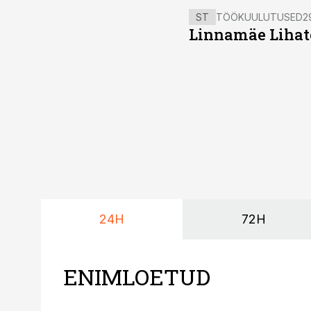
ST
TÖÖKUULUTUSED
2
Linnamäe Lihatö
24H
72H
ENIMLOETUD