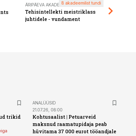
8 akadeemilist tundi
Kasuta ä
ÄRIPÄEVA AKADEEMIA
Tehisintellekti meistriklass
nts
maksuva
juhtidele - vundament
ANALÜÜSID
21.07.26, 08:00
d trikid
Kohtusaalist
|
Petuarveid
maksnud raamatupidaja peab
viga
hüvitama 37 000 eurot tööandjale