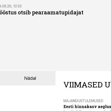
9.06.26, 10:33
östus otsib pearaamatupidajat
Nädal
VIIMASED U
MAJANDUSTULEMUSED
Eesti hinnakasv aeglus