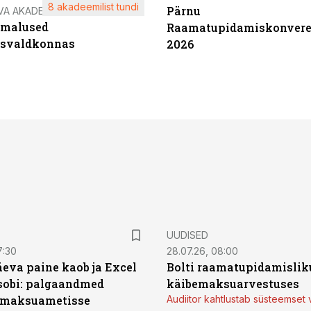
8 akadeemilist tundi
Pärnu
VA AKADEEMIA
imalused
Raamatupidamiskonvere
tsvaldkonnas
2026
UUDISED
7:30
28.07.26, 08:00
äeva paine kaob ja Excel
Bolti raamatupidamisliku
sobi: palgaandmed
käibemaksuarvestuses
 maksuametisse
Audiitor kahtlustab süsteemset 