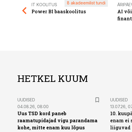
8 akadeemilist tundi
IT KOOLITUS
ÄRIPÄE
Power BI baaskoolitus
AI võ
finan
HETKEL KUUM
UUDISED
UUDISED
04.08.26, 08:00
13.07.26, 0
Uus TSD kord paneb
10. kuup
raamatupidajad vigu parandama
enam ei 
kohe, mitte enam kuu lõpus
liiguvad