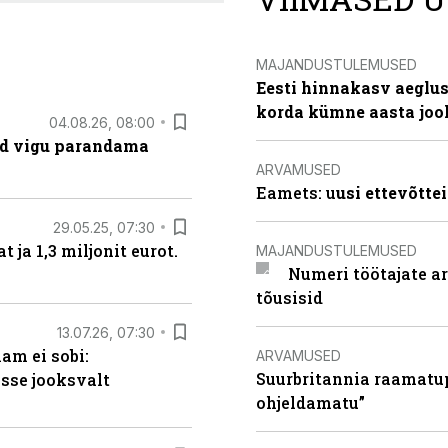
MAJANDUSTULEMUSED
Eesti hinnakasv aeglus
korda kümne aasta joo
04.08.26, 08:00
ad vigu parandama
ARVAMUSED
Eamets: u
usi ettevõtte
29.05.25, 07:30
ja 1,3 miljonit eurot.
MAJANDUSTULEMUSED
Numeri töötajate a
tõusisid
13.07.26, 07:30
am ei sobi:
ARVAMUSED
Suurbritannia raamatu
sse jooksvalt
ohjeldamatu”