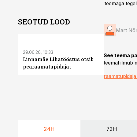
teemaga tegel
SEOTUD LOOD
Mart Nõ
ST
29.06.26, 10:33
See teema pa
Linnamäe Lihatööstus otsib
teemal ilmub m
pearaamatupidajat
raamatupidaja
24H
72H