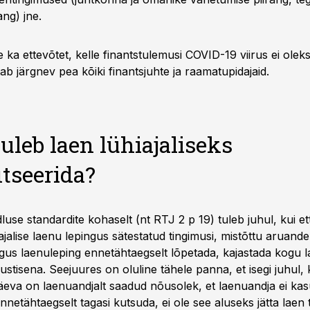
ng) jne.
e ka ettevõtet, kelle finantstulemusi COVID-19 viirus ei ole
b järgnev pea kõiki finantsjuhte ja raamatupidajaid.
tuleb laen lühiajaliseks
itseerida?
use standardite kohaselt (nt RTJ 2 p 19) tuleb juhul, kui e
ajalise laenu lepingus sätestatud tingimusi, mistõttu aruan
igus laenuleping ennetähtaegselt lõpetada, kajastada kogu
hustisena. Seejuures on oluline tähele panna, et isegi juhul, 
va on laenuandjalt saadud nõusolek, et laenuandja ei ka
nnetähtaegselt tagasi kutsuda, ei ole see aluseks jätta laen 