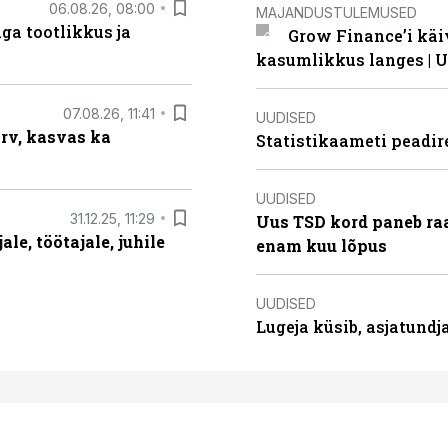
06.08.26, 08:00
MAJANDUSTULEMUSED
ga tootlikkus ja
Grow Finance’i käi
kasumlikkus langes | U
07.08.26, 11:41
UUDISED
arv, kasvas ka
Statistikaameti peadir
UUDISED
31.12.25, 11:29
Uus TSD kord paneb ra
le, töötajale, juhile
enam kuu lõpus
UUDISED
Lugeja küsib, asjatund