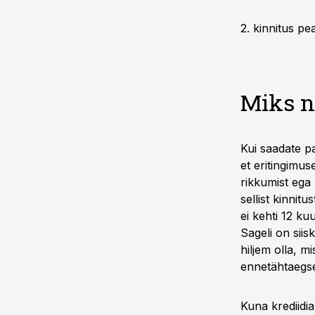
2. kinnitus p
Miks n
Kui saadate p
et eritingimus
rikkumist ega 
sellist kinnit
ei kehti 12 ku
Sageli on siis
hiljem olla, m
ennetähtaegse
Kuna krediidia