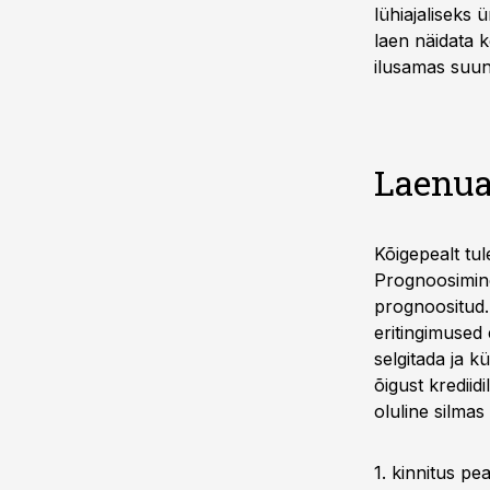
lühiajaliseks 
laen näidata k
ilusamas suun
Laenua
Kõigepealt tul
Prognoosimine
prognoositud.
eritingimused 
selgitada ja kü
õigust krediid
oluline silmas
1. kinnitus pe