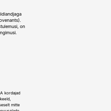
iidiandjaga
covenants).
stulemusi, on
ingimusi.
DA kordajad
keeld,
eselt mitte
gevusalade