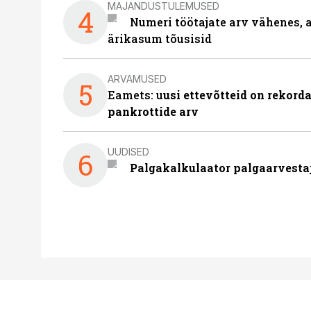
MAJANDUSTULEMUSED
4
Numeri töötajate arv vähenes, a
ärikasum tõusisid
ARVAMUSED
5
Eamets: u
usi ettevõtteid on rekord
pankrottide arv
UUDISED
6
Palgakalkulaator palgaarvestaja