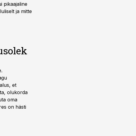
i pikaajaline
liselt ja mitte
usolek
e.
nagu
lus, et
tta, olukorda
asuta oma
res on hästi