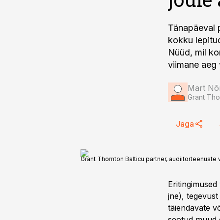
Tänapäeval po
kokku lepitud
Nüüd, mil ko
viimane aeg 
Mart N
Grant Tho
Jaga
Grant Thornton Balticu partner, audiitorteenuste
Eritingimused 
jne), tegevust
täiendavate võ
seotud muud e