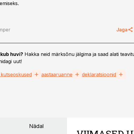
emiseks.
mper
Jaga
kub huvi?
Hakka neid märksõnu jälgima ja saad alati teavitu
idagi uut!
 kutseoskused
aastaaruanne
deklaratsioonid
Nädal
VIIMASED U