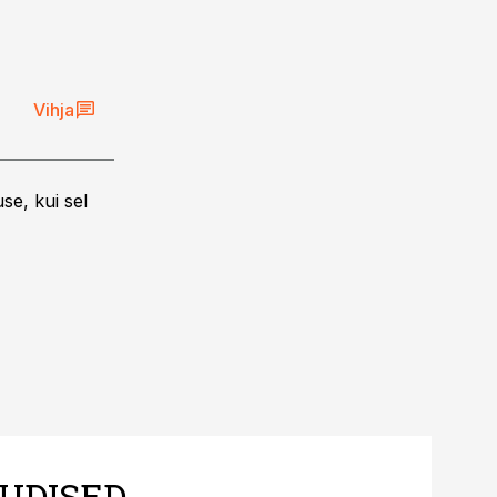
Vihja
se, kui sel
UDISED