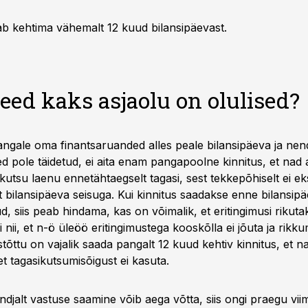
eab kehtima vähemalt 12 kuud bilansipäevast.
eed kaks asjaolu on olulised?
angale oma finantsaruanded alles peale bilansipäeva ja nen
ed pole täidetud, ei aita enam pangapoolne kinnitus, et nad
kutsu laenu ennetähtaegselt tagasi, sest tekkepõhiselt ei ek
ust bilansipäeva seisuga. Kui kinnitus saadakse enne bilansip
ud, siis peab hindama, kas on võimalik, et eritingimusi rikuta
ki nii, et n-ö üleöö eritingimustega kooskõlla ei jõuta ja rikku
istõttu on vajalik saada pangalt 12 kuud kehtiv kinnitus, et 
t tagasikutsumisõigust ei kasuta.
ndjalt vastuse saamine võib aega võtta, siis ongi praegu vii