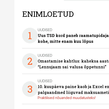
ENIMLOETUD
UUDISED
1
Uus TSD kord paneb raamatupidaj
kohe, mitte enam kuu lõpus
UUDISED
2
Omastamise kahtlus: kaheksa aastat 
“Lennujaam sai valusa õppetunni”
UUDISED
3
10. kuupäeva paine kaob ja Excel en
palgaandmed liiguvad maksuameti
Praktilised nõuanded muudatusteks!