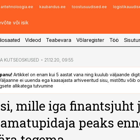
aritehnoloogia.ee
kaubandus.ee
toostusuudised.ee
logistikauudi
Infopank
Radar
iosaated
Videod
Teabevara
Võlaregister
Töö
Sisutu
JA KUTSEOSKUSED
21.12.20, 09:55
panu!
Artikkel on enam kui 5 aastat vana ning kuulub väljaande digi
. Väljaanne ei uuenda ega kaasajasta arhiveeritud sisu, mistõttu võib ol
sete allikatega tutvumine
i, mille iga finantsjuht 
amatupidaja peaks enn
 ära tegema