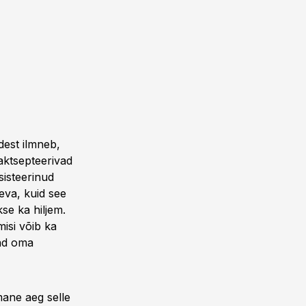
dest ilmneb,
 aktsepteerivad
sisteerinud
äeva, kuid see
kse ka hiljem.
misi võib ka
nad oma
mane aeg selle