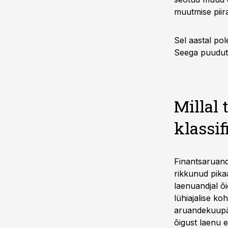
muutmise piira
Sel aastal pol
Seega puuduta
Millal 
klassif
Finantsaruandl
rikkunud pika
laenuandjal õ
lühiajalise ko
aruandekuupäe
õigust laenu e