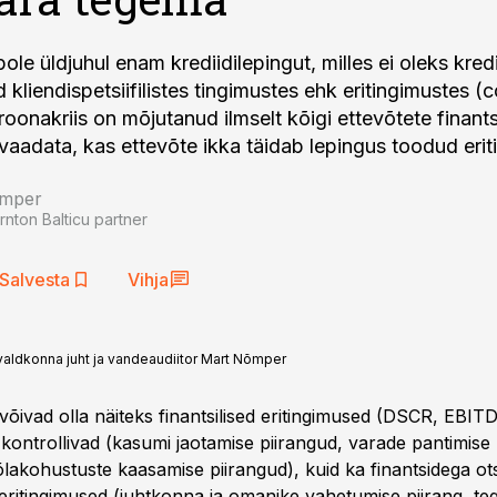
le üldjuhul enam krediidilepingut, milles ei oleks kred
 kliendispetsiifilistes tingimustes ehk eritingimustes (
roonakriis on mõjutanud ilmselt kõigi ettevõtete finant
vaadata, kas ettevõte ikka täidab lepingus toodud erit
õmper
rnton Balticu partner
Salvesta
Vihja
 valdkonna juht ja vandeaudiitor Mart Nõmper
võivad olla näiteks finantsilised eritingimused (DSCR, EBIT
 kontrollivad (kasumi jaotamise piirangud, varade pantimise 
lakohustuste kaasamise piirangud), kuid ka finantsidega ots
ritingimused (juhtkonna ja omanike vahetumise piirang, te