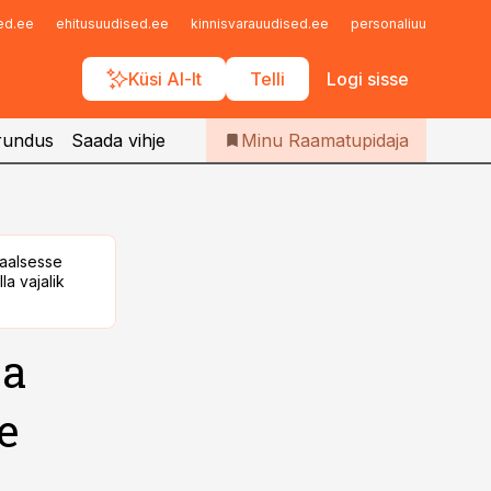
Iseteenindus
sed.ee
ehitusuudised.ee
kinnisvarauudised.ee
personaliuudised.ee
Telli Raamatupidaja
Küsi AI-lt
Telli
Logi sisse
rundus
Saada vihje
Minu Raamatupidaja
taalsesse
la vajalik
ja
e