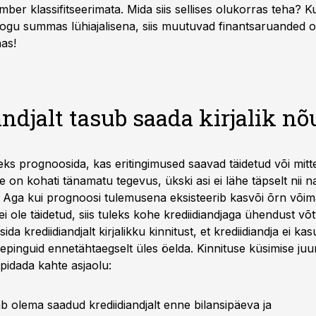
ümber klassifitseerimata. Mida siis sellises olukorras teha? Ku
ogu summas lühiajalisena, siis muutuvad finantsaruanded olu
as!
ndjalt tasub saada kirjalik nõ
eks prognoosida, kas eritingimused saavad täidetud või mitt
 on kohati tänamatu tegevus, ükski asi ei lähe täpselt nii 
 Aga kui prognoosi tulemusena eksisteerib kasvõi õrn võima
ei ole täidetud, siis tuleks kohe krediidiandjaga ühendust võ
sida krediidiandjalt kirjalikku kinnitust, et krediidiandja ei k
ilepinguid ennetähtaegselt üles öelda. Kinnituse küsimise juu
 pidada kahte asjaolu:
ab olema saadud krediidiandjalt enne bilansipäeva ja