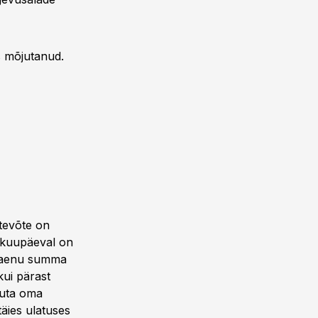
ks mõjutanud.
ttevõte on
dekuupäeval on
 laenu summa
kui pärast
suta oma
täies ulatuses