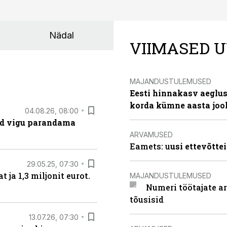
Nädal
VIIMASED U
MAJANDUSTULEMUSED
Eesti hinnakasv aeglus
korda kümne aasta joo
04.08.26, 08:00
ad vigu parandama
ARVAMUSED
Eamets: u
usi ettevõtte
29.05.25, 07:30
ja 1,3 miljonit eurot.
MAJANDUSTULEMUSED
Numeri töötajate a
tõusisid
13.07.26, 07:30