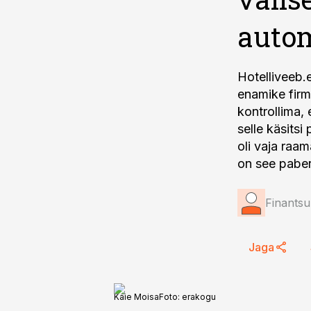
autom
Hotelliveeb.
enamike firm
kontrollima, 
selle käsitsi
oli vaja raa
on see paber
Finantsu
Jaga
Kaie Moisa
Foto:
erakogu