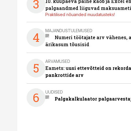
3
10. kuupäeva paine kaob ja Excel en
palgaandmed liiguvad maksuameti
Praktilised nõuanded muudatusteks!
MAJANDUSTULEMUSED
4
Numeri töötajate arv vähenes, a
ärikasum tõusisid
ARVAMUSED
5
Eamets: u
usi ettevõtteid on rekord
pankrottide arv
UUDISED
6
Palgakalkulaator palgaarvestaja