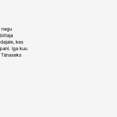
i nagu
öötaja
idajale, kes
 pani. Iga kuu
. Tänaseks