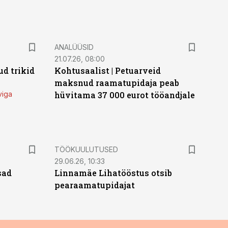
ANALÜÜSID
21.07.26, 08:00
d trikid
Kohtusaalist
|
Petuarveid
maksnud raamatupidaja peab
viga
hüvitama 37 000 eurot tööandjale
ST
TÖÖKUULUTUSED
29.06.26, 10:33
sad
Linnamäe Lihatööstus otsib
pearaamatupidajat