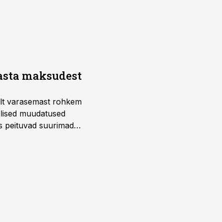
aasta maksudest
telt varasemast rohkem
llised muudatused
us peituvad suurimad