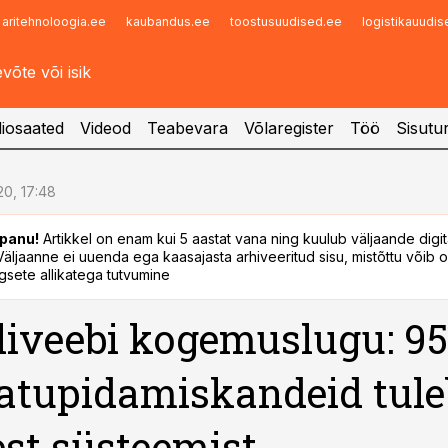
aritehnoloogia.ee
kaubandus.ee
toostusuudised.ee
logistikauudi
Infopank
Radar
iosaated
Videod
Teabevara
Võlaregister
Töö
Sisutu
.20, 17:48
panu!
Artikkel on enam kui 5 aastat vana ning kuulub väljaande digi
. Väljaanne ei uuenda ega kaasajasta arhiveeritud sisu, mistõttu võib ol
sete allikatega tutvumine
liveebi kogemuslugu: 9
atupidamiskandeid tule
est süsteemist