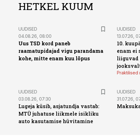
HETKEL KUUM
UUDISED
UUDISED
04.08.26, 08:00
13.07.26, 0
Uus TSD kord paneb
10. kuup
raamatupidajad vigu parandama
enam ei 
kohe, mitte enam kuu lõpus
liiguvad
jooksval
Praktilise
UUDISED
UUDISED
03.08.26, 07:30
31.07.26, 0
Lugeja küsib, asjatundja vastab:
Maksukal
MTÜ juhatuse liikmele isikliku
auto kasutamise hüvitamine