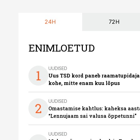
24H
72H
ENIMLOETUD
UUDISED
1
Uus TSD kord paneb raamatupidaj
kohe, mitte enam kuu lõpus
UUDISED
2
Omastamise kahtlus: kaheksa aastat 
“Lennujaam sai valusa õppetunni”
UUDISED