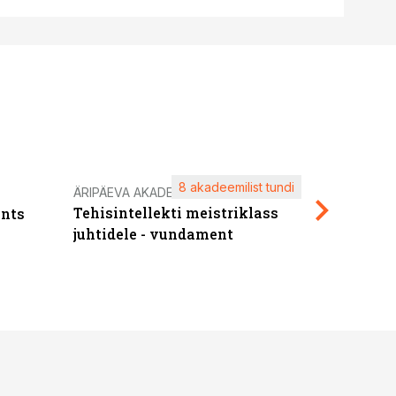
8 akadeemilist tundi
Kasuta ä
ÄRIPÄEVA AKADEEMIA
Tehisintellekti meistriklass
nts
maksuva
juhtidele - vundament