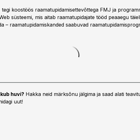
e tegi koostöös raamatupidamisettevõttega FMJ ja program
tWeb süsteemi, mis aitab raamatupidajate tööd peaaegu täiel
ida – raamatupidamiskanded saabuvad raamatupidamispro
kub huvi?
Hakka neid märksõnu jälgima ja saad alati teavitu
idagi uut!