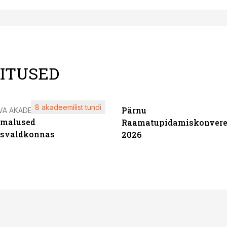
LITUSED
8 akadeemilist tundi
Pärnu
VA AKADEEMIA
imalused
Raamatupidamiskonvere
tsvaldkonnas
2026