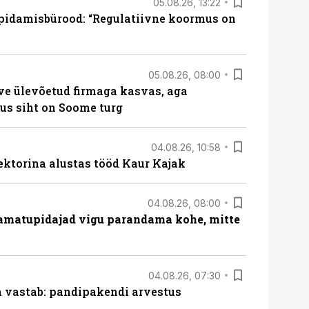
05.08.26, 13:22
pidamisbürood: “Regulatiivne koormus on
05.08.26, 08:00
ve ülevõetud firmaga kasvas, aga
us siht on Soome turg
04.08.26, 10:58
ektorina alustas tööd Kaur Kajak
04.08.26, 08:00
amatupidajad vigu parandama kohe, mitte
04.08.26, 07:30
ja vastab: pandipakendi arvestus