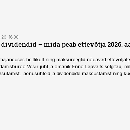
5.26, 16:30
a dividendid – mida peab ettevõtja 2026. 
majanduses heitlikult ning maksureeglid nõuavad ettevõtja
amisbüroo Vesiir juht ja omanik Enno Lepvalts selgitab, mi
sutamist, laenusuhteid ja dividendide maksustamist ning k