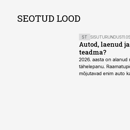
SEOTUD LOOD
ST
SISUTURUNDUS
11.0
Autod, laenud j
teadma?
2026. aasta on alanud 
tähelepanu. Raamatupid
mõjutavad enim auto ka
riskikohad.