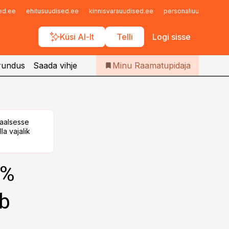
Iseteenindus
sed.ee
ehitusuudised.ee
kinnisvarauudised.ee
personaliuudised.ee
Telli Raamatupidaja
Küsi AI-lt
Telli
Logi sisse
rundus
Saada vihje
Minu Raamatupidaja
taalsesse
la vajalik
5%
b