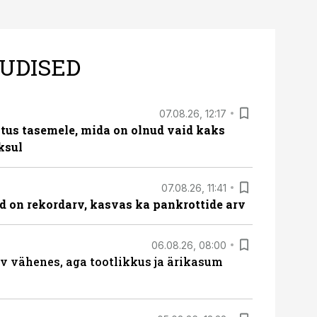
UDISED
07.08.26, 12:17
tus tasemele, mida on olnud vaid kaks
ksul
07.08.26, 11:41
id on rekordarv, kasvas ka pankrottide arv
06.08.26, 08:00
rv vähenes, aga tootlikkus ja ärikasum