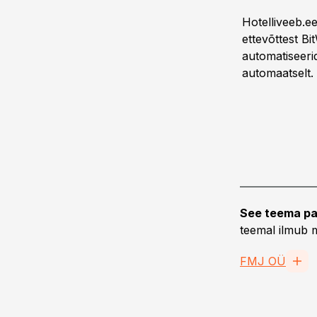
Hotelliveeb.e
ettevõttest Bi
automatiseer
automaatselt.
See teema pa
teemal ilmub m
FMJ OÜ