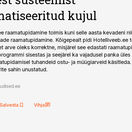
atiseeritud kujul
ee raamatupidamine toimis kuni selle aasta kevadeni ni
ade raamatupidamine. Kõigepealt pidi Hotelliveeb.ee t
et arve oleks korrektne, misjärel see edastati raamatup
 programmi sisestas ja seejärel ka vajadusel panka üles
matupidamisel tuhandeid ostu- ja müügiarveid käsitleda
ite sahin unustatud.
udised.ee
Salvesta
Vihja