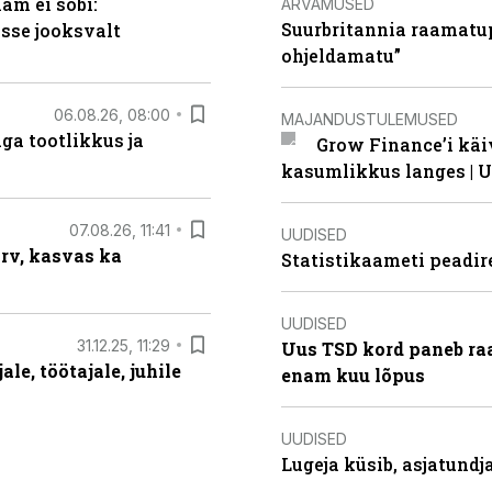
am ei sobi:
ARVAMUSED
Suurbritannia raamatu
sse jooksvalt
ohjeldamatu”
06.08.26, 08:00
MAJANDUSTULEMUSED
ga tootlikkus ja
Grow Finance’i käi
kasumlikkus langes | U
07.08.26, 11:41
UUDISED
arv, kasvas ka
Statistikaameti peadir
UUDISED
31.12.25, 11:29
Uus TSD kord paneb ra
le, töötajale, juhile
enam kuu lõpus
UUDISED
Lugeja küsib, asjatund