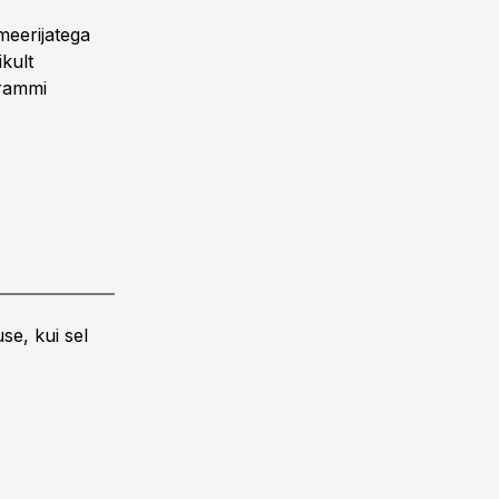
meerijatega
ikult
grammi
se, kui sel