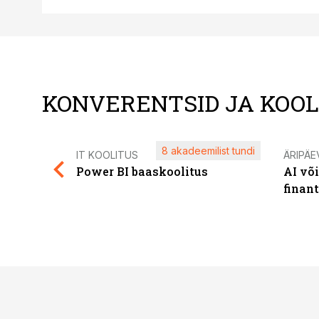
KONVERENTSID JA KOO
8 akadeemilist tundi
IT KOOLITUS
ÄRIPÄE
Power BI baaskoolitus
AI võ
finan