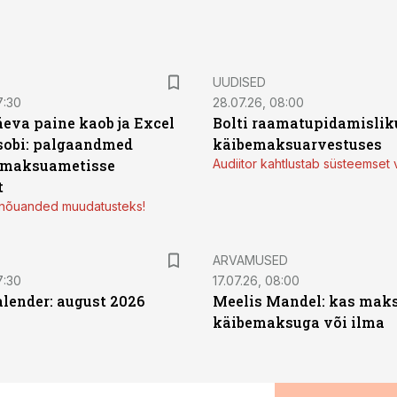
UUDISED
7:30
28.07.26, 08:00
äeva paine kaob ja Excel
Bolti raamatupidamisliku
sobi: palgaandmed
käibemaksuarvestuses
 maksuametisse
Audiitor kahtlustab süsteemset 
t
d nõuanded muudatusteks!
ARVAMUSED
7:30
17.07.26, 08:00
ender: august 2026
Meelis Mandel: kas mak
käibemaksuga või ilma