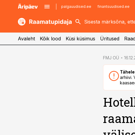
palgauudised.ee
finantsuudised.ee
kaubandus.ee
imelineajalugu.ee
kinnisvarauudised.ee
imelineteadus.ee
Avaleht
Kõik lood
Küsi küsimus
Üritused
Raad
cebook
FMJ OÜ
16.12
Twitter)
Tähele
kedIn
arhiivi
kaasaeg
ail
Hotel
k
raam
välis