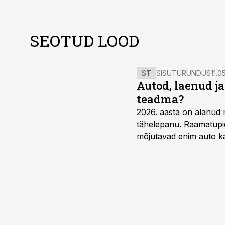
SEOTUD LOOD
ST
SISUTURUNDUS
11.0
Autod, laenud j
teadma?
2026. aasta on alanud 
tähelepanu. Raamatupid
mõjutavad enim auto ka
riskikohad.