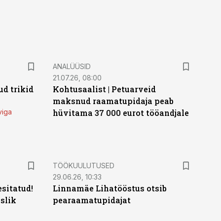
ANALÜÜSID
21.07.26, 08:00
d trikid
Kohtusaalist
|
Petuarveid
maksnud raamatupidaja peab
viga
hüvitama 37 000 eurot tööandjale
ST
TÖÖKUULUTUSED
29.06.26, 10:33
sitatud!
Linnamäe Lihatööstus otsib
slik
pearaamatupidajat