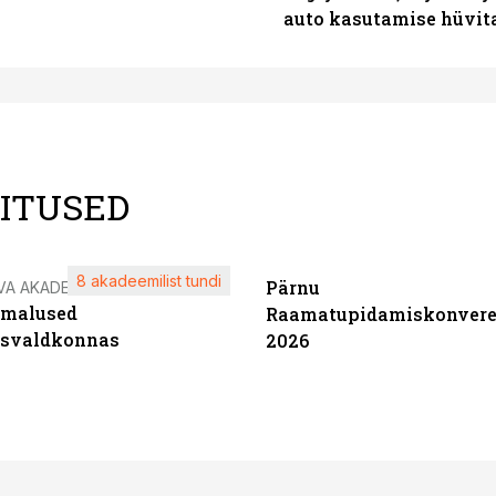
auto kasutamise hüvi
LITUSED
8 akadeemilist tundi
Pärnu
VA AKADEEMIA
imalused
Raamatupidamiskonvere
tsvaldkonnas
2026