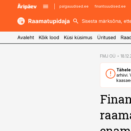
palgauudised.ee
finantsuudised.ee
kaubandus.ee
imelineajalugu.ee
kinnisvarauudised.ee
imelineteadus.ee
Avaleht
Kõik lood
Küsi küsimus
Üritused
Raad
cebook
FMJ OÜ
18.12
Twitter)
Tähele
kedIn
arhiivi
kaasaeg
ail
Finan
k
raama
enam 