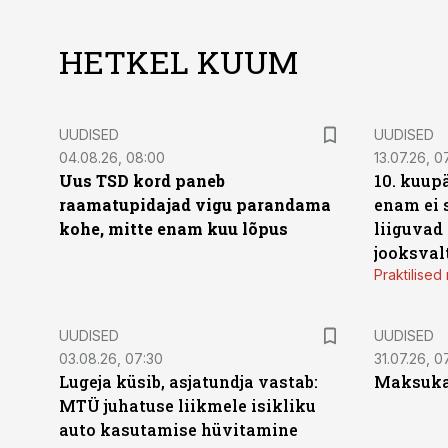
HETKEL KUUM
UUDISED
UUDISED
04.08.26, 08:00
13.07.26, 0
Uus TSD kord paneb
10. kuup
raamatupidajad vigu parandama
enam ei 
kohe, mitte enam kuu lõpus
liiguvad
jooksval
Praktilise
UUDISED
UUDISED
03.08.26, 07:30
31.07.26, 0
Lugeja küsib, asjatundja vastab:
Maksukal
MTÜ juhatuse liikmele isikliku
auto kasutamise hüvitamine