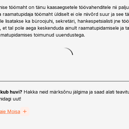
se töömaht on tänu kaasaegsetele töövahenditele nii palj
a raamatupidaja töömaht üldiselt ei ole niivõrd suur ja see t
e lisatakse ka büroojuhi, sekretäri, hankespetsialisti jne tö
 et tal pole aega keskenduda ainult raamatupidamisele ja ta
aamatupidamises toimunud uuendustega.
kub huvi?
Hakka neid märksõnu jälgima ja saad alati teavitu
idagi uut!
aie Moisa