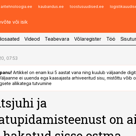
aritehnoloogia.ee
kaubandus.ee
toostusuudised.ee
logistikauudi
Infopank
Radar
iosaated
Videod
Teabevara
Võlaregister
Töö
Sisutu
.20, 07:53
panu!
Artikkel on enam kui 5 aastat vana ning kuulub väljaande digi
. Väljaanne ei uuenda ega kaasajasta arhiveeritud sisu, mistõttu võib ol
sete allikatega tutvumine
tsjuhi ja
tupidamisteenust on a
hakatud sisse ostma