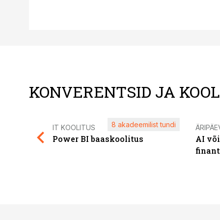
KONVERENTSID JA KOO
8 akadeemilist tundi
IT KOOLITUS
ÄRIPÄE
Power BI baaskoolitus
AI võ
finan