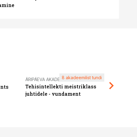
tamine
8 akadeemilist tundi
Kasuta ä
ÄRIPÄEVA AKADEEMIA
Tehisintellekti meistriklass
nts
maksuva
juhtidele - vundament