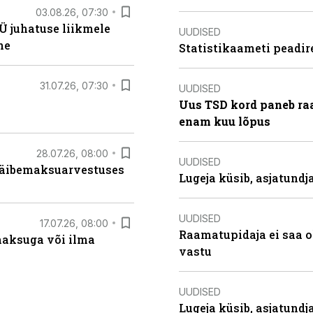
03.08.26, 07:30
Ü juhatuse liikmele
UUDISED
ne
Statistikaameti peadir
31.07.26, 07:30
UUDISED
Uus TSD kord paneb ra
enam kuu lõpus
28.07.26, 08:00
UUDISED
 käibemaksuarvestuses
Lugeja küsib, asjatund
UUDISED
17.07.26, 08:00
Raamatupidaja ei saa o
aksuga või ilma
vastu
UUDISED
Lugeja küsib, asjatundj