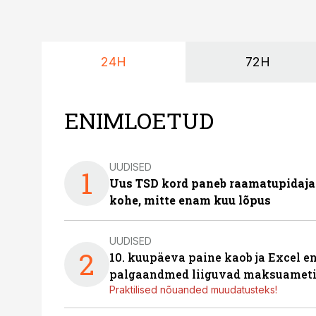
24H
72H
ENIMLOETUD
UUDISED
1
Uus TSD kord paneb raamatupidaj
kohe, mitte enam kuu lõpus
UUDISED
2
10. kuupäeva paine kaob ja Excel en
palgaandmed liiguvad maksuameti
Praktilised nõuanded muudatusteks!