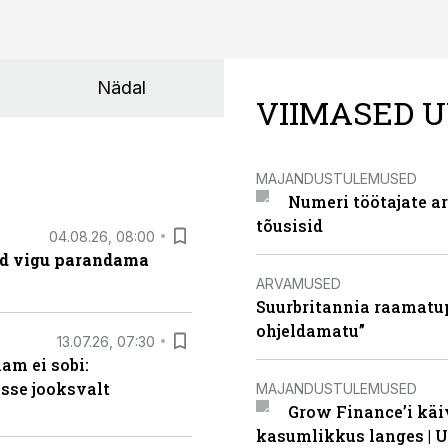
Nädal
VIIMASED U
MAJANDUSTULEMUSED
Numeri töötajate a
tõusisid
04.08.26, 08:00
ad vigu parandama
ARVAMUSED
Suurbritannia raamatu
ohjeldamatu”
13.07.26, 07:30
am ei sobi:
sse jooksvalt
MAJANDUSTULEMUSED
Grow Finance’i käi
kasumlikkus langes | U