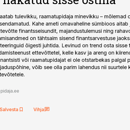
vaatab tulevikku, raamatupidaja minevikku – mõlemad 
asendamatud. Kahe ameti omavaheline sümbioos aitab j
ttevõtte finantsseisundit, majandustulemusi ning rahav
isandmed on tähtsaim sisend finantsarvestuse jaoks,
steeringuid õigesti juhtida. Levinud on trend osta sisse 
amisteenust ettevõttetel, kelle kasv ja areng on kiirend
nantsisti või raamatupidajat ei ole otstarbekas palgal 
jaduspõhine, võib see olla parim lahendus nii suurtele 
tevõtetele.
idaja.ee
Salvesta
Vihja