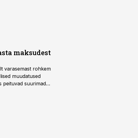
aasta maksudest
telt varasemast rohkem
llised muudatused
us peituvad suurimad