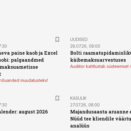
UUDISED
7:30
28.07.26, 08:00
äeva paine kaob ja Excel
Bolti raamatupidamisliku
sobi: palgaandmed
käibemaksuarvestuses
 maksuametisse
Audiitor kahtlustab süsteemset 
t
d nõuanded muudatusteks!
KASULIK
7:30
27.07.26, 08:00
ender: august 2026
Majandusaasta aruanne e
Nüüd tee kliendile väärtu
analüüs