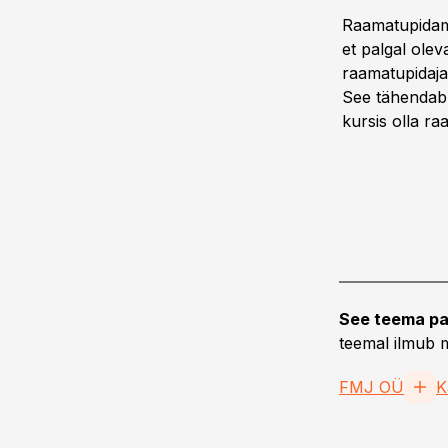
Raamatupidami
et palgal olev
raamatupidajal
See tähendab,
kursis olla r
See teema pa
teemal ilmub m
FMJ OÜ
K