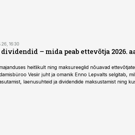
5.26, 16:30
a dividendid – mida peab ettevõtja 2026. 
majanduses heitlikult ning maksureeglid nõuavad ettevõtja
amisbüroo Vesiir juht ja omanik Enno Lepvalts selgitab, mi
sutamist, laenusuhteid ja dividendide maksustamist ning k