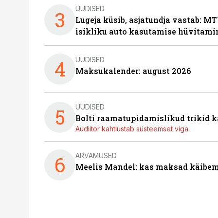
UUDISED
3
Lugeja küsib, asjatundja vastab: MT
isikliku auto kasutamise hüvitami
UUDISED
4
Maksukalender: august 2026
UUDISED
5
Bolti raamatupidamislikud trikid
Audiitor kahtlustab süsteemset viga
ARVAMUSED
6
Meelis Mandel: kas maksad käibem