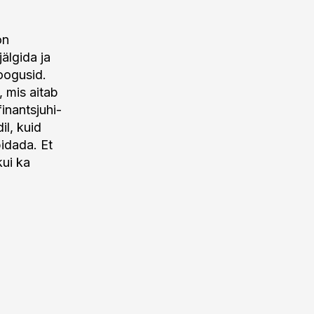
on
älgida ja
oogusid.
 mis aitab
finantsjuhi-
il, kuid
pidada. Et
kui ka