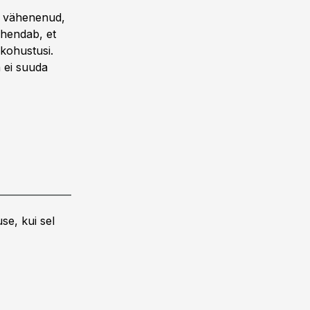
u vähenenud,
ähendab, et
ökohustusi.
 ei suuda
se, kui sel