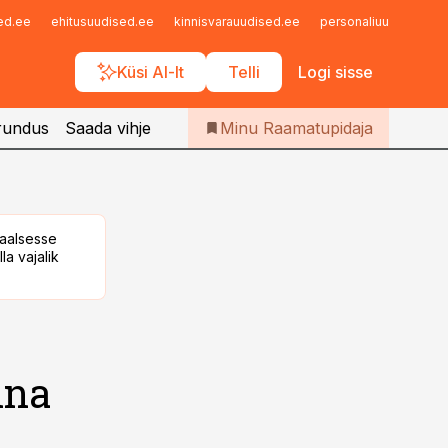
Iseteenindus
sed.ee
ehitusuudised.ee
kinnisvarauudised.ee
personaliuudised.ee
Telli Raamatupidaja
Küsi AI-lt
Telli
Logi sisse
rundus
Saada vihje
Minu Raamatupidaja
taalsesse
la vajalik
ina