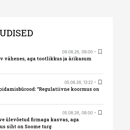
UDISED
06.08.26, 08:00
rv vähenes, aga tootlikkus ja ärikasum
05.08.26, 13:22
pidamisbürood: “Regulatiivne koormus on
05.08.26, 08:00
ve ülevõetud firmaga kasvas, aga
us siht on Soome turg