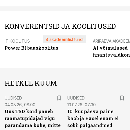
KONVERENTSID JA KOOLITUSED
8 akadeemilist tundi
IT KOOLITUS
ÄRIPÄEVA AKADEE
Power BI baaskoolitus
AI võimalused
finantsvaldko
HETKEL KUUM
UUDISED
UUDISED
04.08.26, 08:00
13.07.26, 07:30
Uus TSD kord paneb
10. kuupäeva paine
raamatupidajad vigu
kaob ja Excel enam ei
parandama kohe, mitte
sobi: palgaandmed