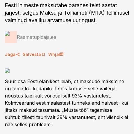
Eesti inimeste maksutahe paranes teist aastat
järjest, selgus Maksu ja Tolliameti (MTA) tellimusel
valminud avaliku arvamuse uuringust.
Raamatupidaja.ee
Jaga
Salvesta
Vihja
Suur osa Eesti elanikest leiab, et maksude maksmine
on tema kui kodaniku tähtis kohus – selle väitega
nõustus täielikult või osaliselt 93% vastanutest.
Kolmveerand eestimaalastest tunneks end halvasti, kui
jätaks maksud tasumata. „Musta töö“ tegemisse
suhtub täiesti taunivalt 39% vastanutest, ent viiendik ei
näe selles probleemi.