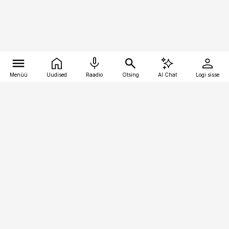
Menüü
Uudised
Raadio
Otsing
AI Chat
Logi sisse
Vana-Lõuna 39/1, 19094 Tallinn
(+372) 667 0111
raamatupidaja@raamatupidaja.ee
Telli
Reklaam
Firmast
Sisu kasutamisõigused
Ajakirjaniku