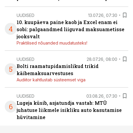
UUDISED
13.07.26, 07:30
10. kuupäeva paine kaob ja Excel enam ei
4
sobi: palgaandmed liiguvad maksuametisse
jooksvalt
Praktilised nõuanded muudatusteks!
UUDISED
28.07.26, 08:00
Bolti raamatupidamislikud trikid
5
käibemaksuarvestuses
Audiitor kahtlustab süsteemset viga
UUDISED
03.08.26, 07:30
Lugeja küsib, asjatundja vastab: MTÜ
6
juhatuse liikmele isikliku auto kasutamise
hüvitamine