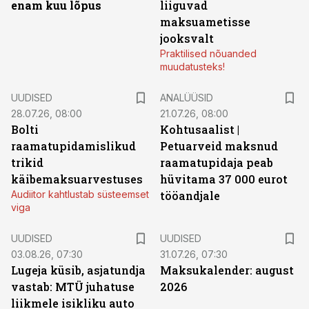
enam kuu lõpus
liiguvad
maksuametisse
jooksvalt
Praktilised nõuanded
muudatusteks!
UUDISED
ANALÜÜSID
28.07.26, 08:00
21.07.26, 08:00
Bolti
Kohtusaalist
|
raamatupidamislikud
Petuarveid maksnud
trikid
raamatupidaja peab
käibemaksuarvestuses
hüvitama 37 000 eurot
Audiitor kahtlustab süsteemset
tööandjale
viga
UUDISED
UUDISED
03.08.26, 07:30
31.07.26, 07:30
Lugeja küsib, asjatundja
Maksukalender: august
vastab: MTÜ juhatuse
2026
liikmele isikliku auto