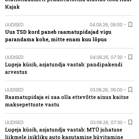
Kajak
UUDISED
04.08.26, 08:00
Uus TSD kord paneb raamatupidajad vigu
parandama kohe, mitte enam kuu lõpus
UUDISED
04.08.26, 07:30
Lugeja küsib, asjatundja vastab: pandipakendi
arvestus
UUDISED
03.08.26, 08:00
Raamatupidaja ei saa olla ettevõtte ainus kaitse
maksepettuste vastu
UUDISED
03.08.26, 07:30
Lugeja küsib, asjatundja vastab: MTÜ juhatuse
liikmele isikliku auto kasutamise hüvitamine