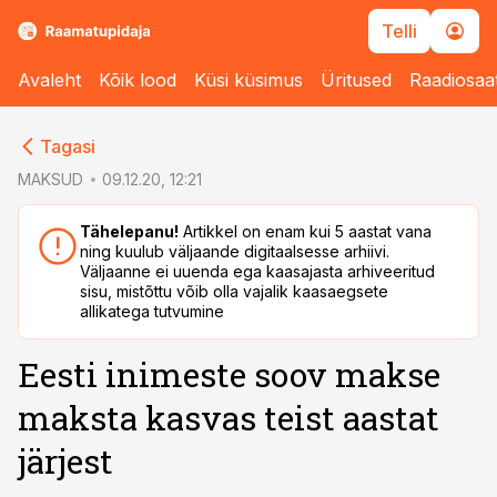
Telli
Avaleht
Kõik lood
Küsi küsimus
Üritused
Raadiosaa
cebook
Tagasi
Twitter)
MAKSUD
09.12.20, 12:21
kedIn
Tähelepanu!
Artikkel on enam kui 5 aastat vana
ning kuulub väljaande digitaalsesse arhiivi.
ail
Väljaanne ei uuenda ega kaasajasta arhiveeritud
sisu, mistõttu võib olla vajalik kaasaegsete
k
allikatega tutvumine
Eesti inimeste soov makse
maksta kasvas teist aastat
järjest