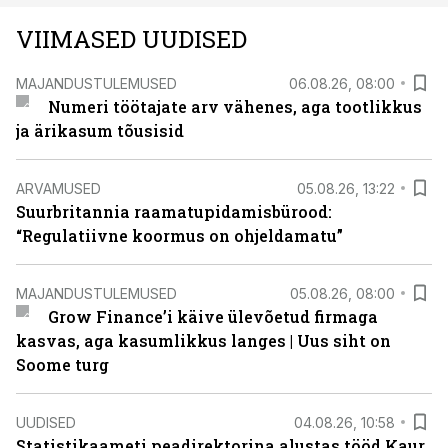
VIIMASED UUDISED
MAJANDUSTULEMUSED
06.08.26, 08:00
Numeri töötajate arv vähenes, aga tootlikkus
ja ärikasum tõusisid
ARVAMUSED
05.08.26, 13:22
Suurbritannia raamatupidamisbürood:
“Regulatiivne koormus on ohjeldamatu”
MAJANDUSTULEMUSED
05.08.26, 08:00
Grow Finance’i käive ülevõetud firmaga
kasvas, aga kasumlikkus langes | Uus siht on
Soome turg
UUDISED
04.08.26, 10:58
Statistikaameti peadirektorina alustas tööd Kaur