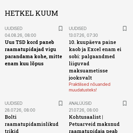
HETKEL KUUM
UUDISED
UUDISED
04.08.26, 08:00
13.07.26, 07:30
Uus TSD kord paneb
10. kuupäeva paine
raamatupidajad vigu
kaob ja Excel enam ei
parandama kohe, mitte
sobi: palgaandmed
enam kuu lõpus
liiguvad
maksuametisse
jooksvalt
Praktilised nõuanded
muudatusteks!
UUDISED
ANALÜÜSID
28.07.26, 08:00
21.07.26, 08:00
Bolti
Kohtusaalist
|
raamatupidamislikud
Petuarveid maksnud
trikid
raamatupidaja peab