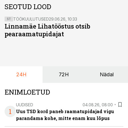
SEOTUD LOOD
TÖÖKUULUTUSED
29.06.26, 10:33
ST
Linnamäe Lihatööstus otsib
pearaamatupidajat
24H
72H
Nädal
ENIMLOETUD
UUDISED
04.08.26, 08:00
1
Uus TSD kord paneb raamatupidajad vigu
parandama kohe, mitte enam kuu lõpus