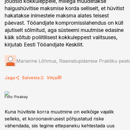
jõudsid kokkuleppele, millega muudetakse
haigushüvitise maksmise korda selliselt, et hüvitist
hakatakse inimestele maksma alates teisest
päevast. Tööandjate kompromisslahendus on küll
ajutiselt sõlmitud, aga süsteemi muutmise edasine
käik sõltub poliitilisest kokkuleppest valitsuses,
kirjutab Eesti Tööandjate Keskliit.
Marianne Lõhmus, Raamatupidamise Praktiku peato
Jaga
Salvesta
Vihja
Foto:
Pixabay
Kuna hüvitiste korra muutmine on eelkõige vajalik
selleks, et koroonaviirusest põhjustatud riske
vähendada, siis tegime ettepaneku kehtestada uus