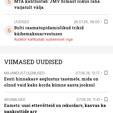
5
MTA kahtlustab: JMV firmast liikus raha
varjatult välja
UUDISED
28.07.26, 08:00
Bolti raamatupidamislikud trikid
6
käibemaksuarvestuses
Audiitor kahtlustab süsteemset viga
VIIMASED UUDISED
MAJANDUSTULEMUSED
07.08.26, 12:17
Eesti hinnakasv aeglustus tasemele, mida on
olnud vaid kaks korda kümne aasta jooksul
ARVAMUSED
07.08.26, 11:41
Eamets: u
usi ettevõtteid on rekordarv, kasvas ka
pankrottide arv