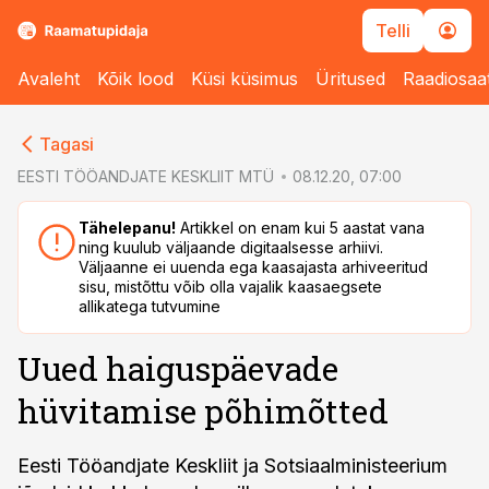
Telli
Avaleht
Kõik lood
Küsi küsimus
Üritused
Raadiosaa
cebook
Tagasi
Twitter)
EESTI TÖÖANDJATE KESKLIIT MTÜ
08.12.20, 07:00
kedIn
Tähelepanu!
Artikkel on enam kui 5 aastat vana
ning kuulub väljaande digitaalsesse arhiivi.
ail
Väljaanne ei uuenda ega kaasajasta arhiveeritud
sisu, mistõttu võib olla vajalik kaasaegsete
k
allikatega tutvumine
Uued haiguspäevade
hüvitamise põhimõtted
Eesti Tööandjate Keskliit ja Sotsiaalministeerium