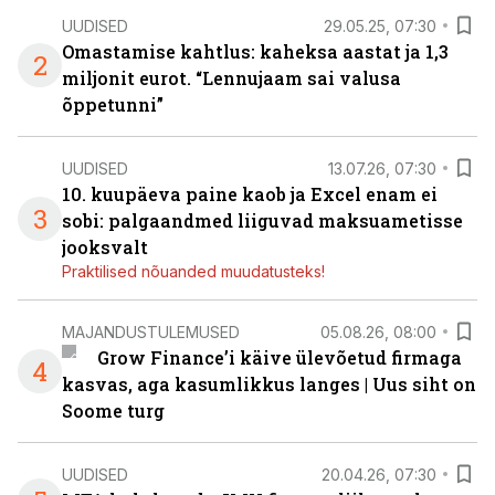
UUDISED
29.05.25, 07:30
Omastamise kahtlus: kaheksa aastat ja 1,3
2
miljonit eurot. “Lennujaam sai valusa
õppetunni”
UUDISED
13.07.26, 07:30
10. kuupäeva paine kaob ja Excel enam ei
3
sobi: palgaandmed liiguvad maksuametisse
jooksvalt
Praktilised nõuanded muudatusteks!
MAJANDUSTULEMUSED
05.08.26, 08:00
Grow Finance’i käive ülevõetud firmaga
4
kasvas, aga kasumlikkus langes | Uus siht on
Soome turg
UUDISED
20.04.26, 07:30