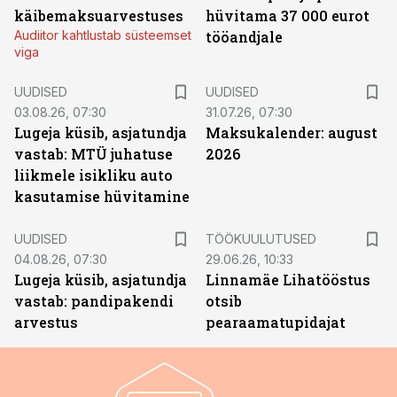
käibemaksuarvestuses
hüvitama 37 000 eurot
Audiitor kahtlustab süsteemset
tööandjale
viga
UUDISED
UUDISED
03.08.26, 07:30
31.07.26, 07:30
Lugeja küsib, asjatundja
Maksukalender: august
vastab: MTÜ juhatuse
2026
liikmele isikliku auto
kasutamise hüvitamine
ST
UUDISED
TÖÖKUULUTUSED
04.08.26, 07:30
29.06.26, 10:33
Lugeja küsib, asjatundja
Linnamäe Lihatööstus
vastab: pandipakendi
otsib
arvestus
pearaamatupidajat