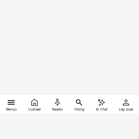
Menüü
Uudised
Raadio
Otsing
AI Chat
Logi sisse
Vana-Lõuna 39/1, 19094 Tallinn