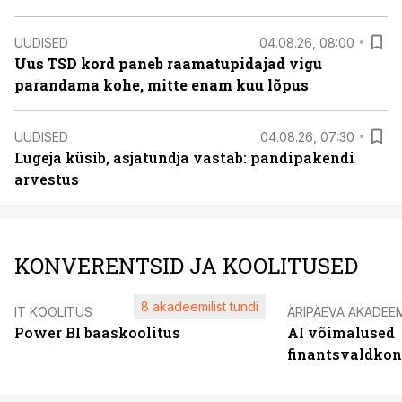
UUDISED
04.08.26, 08:00
Uus TSD kord paneb raamatupidajad vigu
parandama kohe, mitte enam kuu lõpus
UUDISED
04.08.26, 07:30
Lugeja küsib, asjatundja vastab: pandipakendi
arvestus
KONVERENTSID JA KOOLITUSED
8 akadeemilist tundi
IT KOOLITUS
ÄRIPÄEVA AKADEE
Power BI baaskoolitus
AI võimalused
finantsvaldko