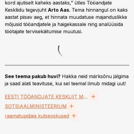
kord ajutiselt kaheks aastaks,” ütles Tööandjate
Keskliidu tegevjuht
Arto Aas
. Tema hinnangul on kaks
aastat piisav aeg, et hinnata muudatuse majanduslikke
mõjusid tööandjatele ja haigekassale ning analüüsida
töötajate tervisekäitumise muutusi.
See teema pakub huvi?
Hakka neid märksõnu jälgima
ja saad alati teavituse, kui sel teemal ilmub midagi uut!
EESTI TÖÖANDJATE KESKLIIT MTÜ
SOTSIAALMINISTEERIUM
raamatupidaja kutseoskused