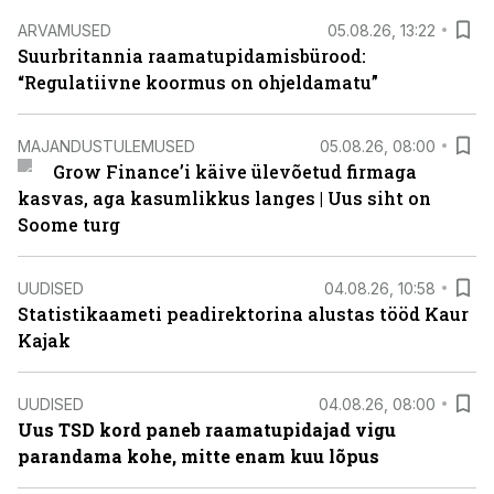
ARVAMUSED
05.08.26, 13:22
Suurbritannia raamatupidamisbürood:
“Regulatiivne koormus on ohjeldamatu”
MAJANDUSTULEMUSED
05.08.26, 08:00
Grow Finance’i käive ülevõetud firmaga
kasvas, aga kasumlikkus langes | Uus siht on
Soome turg
UUDISED
04.08.26, 10:58
Statistikaameti peadirektorina alustas tööd Kaur
Kajak
UUDISED
04.08.26, 08:00
Uus TSD kord paneb raamatupidajad vigu
parandama kohe, mitte enam kuu lõpus