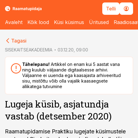
Telli
Avaleht
Kõik lood
Küsi küsimus
Üritused
Raadiosaa
cebook
Tagasi
Twitter)
SISEKAITSEAKADEEMIA
03.12.20, 09:00
kedIn
Tähelepanu!
Artikkel on enam kui 5 aastat vana
ning kuulub väljaande digitaalsesse arhiivi.
ail
Väljaanne ei uuenda ega kaasajasta arhiveeritud
sisu, mistõttu võib olla vajalik kaasaegsete
k
allikatega tutvumine
Lugeja küsib, asjatundja
vastab (detsember 2020)
Raamatupidamise Praktiku lugejate küsimustele