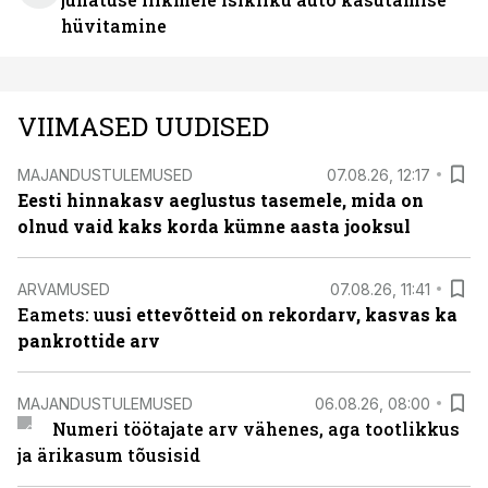
hüvitamine
VIIMASED UUDISED
MAJANDUSTULEMUSED
07.08.26, 12:17
Eesti hinnakasv aeglustus tasemele, mida on
olnud vaid kaks korda kümne aasta jooksul
ARVAMUSED
07.08.26, 11:41
Eamets: u
usi ettevõtteid on rekordarv, kasvas ka
pankrottide arv
MAJANDUSTULEMUSED
06.08.26, 08:00
Numeri töötajate arv vähenes, aga tootlikkus
ja ärikasum tõusisid