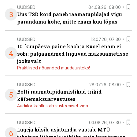
UUDISED
04.08.26, 08:00
3
Uus TSD kord paneb raamatupidajad vigu
parandama kohe, mitte enam kuu lõpus
UUDISED
13.07.26, 07:30
10. kuupäeva paine kaob ja Excel enam ei
4
sobi: palgaandmed liiguvad maksuametisse
jooksvalt
Praktilised nõuanded muudatusteks!
UUDISED
28.07.26, 08:00
Bolti raamatupidamislikud trikid
5
käibemaksuarvestuses
Audiitor kahtlustab süsteemset viga
UUDISED
03.08.26, 07:30
Lugeja küsib, asjatundja vastab: MTÜ
6
juhatuse liikmele isikliku auto kasutamise