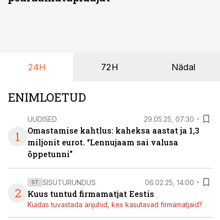
24H
72H
Nädal
ENIMLOETUD
UUDISED
29.05.25, 07:30
Omastamise kahtlus: kaheksa aastat ja 1,3
1
miljonit eurot. “Lennujaam sai valusa
õppetunni”
SISUTURUNDUS
06.02.25, 14:00
ST
2
Kuus tuntud firmamatjat Eestis
Kuidas tuvastada ärijuhid, kes kasutavad firmamatjaid?