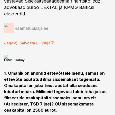
vastavad Sisekaitseakadeemia finantskolledži,
advokaadibüroo LEXTAL ja KPMG Balticsi
eksperdid.
Raamatupidaja.ee
Jaga
Salvesta
Vihja
Foto:
Pixabay
1. Omanik on andnud ettevõttele laenu, samas on
ettevõte asutatud ilma sissemakset tegemata.
Omakapital on juba teist aastat alla seaduses
lubatud määra. Milliseid tegevusi tuleb teha ja kus
fikseerida osakapitali sissemaks laenu arvelt
(Äriregister, TSD 7 jne)? OÜ sissemaksmata
osakapital on 2500 eurot.