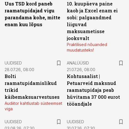
Uus TSD kord paneb
10. kuupäeva paine
raamatupidajad vigu
kaob ja Excel enam ei
parandama kohe, mitte
sobi: palgaandmed
enam kuu lõpus
liiguvad
maksuametisse
jooksvalt
Praktilised nõuanded
muudatusteks!
UUDISED
ANALÜÜSID
28.07.26, 08:00
21.07.26, 08:00
Bolti
Kohtusaalist
|
raamatupidamislikud
Petuarveid maksnud
trikid
raamatupidaja peab
käibemaksuarvestuses
hüvitama 37 000 eurot
Audiitor kahtlustab süsteemset
tööandjale
viga
UUDISED
UUDISED
03.08.26, 07:30
31.07.26, 07:30