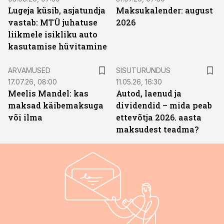
Lugeja küsib, asjatundja
Maksukalender: august
vastab: MTÜ juhatuse
2026
liikmele isikliku auto
kasutamise hüvitamine
ST
ARVAMUSED
SISUTURUNDUS
17.07.26, 08:00
11.05.26, 16:30
Meelis Mandel: kas
Autod, laenud ja
maksad käibemaksuga
dividendid – mida peab
või ilma
ettevõtja 2026. aasta
maksudest teadma?