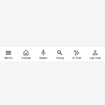
Menüü
Uudised
Raadio
Otsing
AI Chat
Logi sisse
Vana-Lõuna 39/1, 19094 Tallinn
(+372) 667 0111
raamatupidaja@raamatupidaja.ee