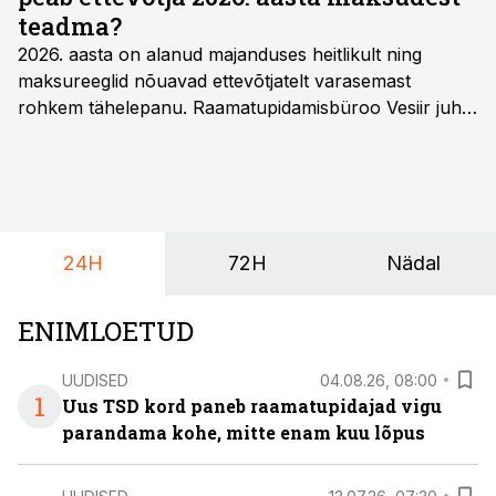
teadma?
2026. aasta on alanud majanduses heitlikult ning
maksureeglid nõuavad ettevõtjatelt varasemast
rohkem tähelepanu. Raamatupidamisbüroo Vesiir juht
ja omanik Enno Lepvalts selgitab, millised muudatused
mõjutavad enim auto kasutamist, laenusuhteid ja
dividendide maksustamist ning kus peituvad suurimad
riskikohad.
24H
72H
Nädal
ENIMLOETUD
UUDISED
04.08.26, 08:00
1
Uus TSD kord paneb raamatupidajad vigu
parandama kohe, mitte enam kuu lõpus