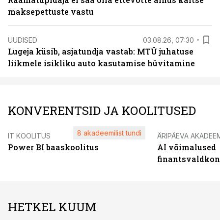
maksepettuste vastu
UUDISED
03.08.26, 07:30
Lugeja küsib, asjatundja vastab: MTÜ juhatuse
liikmele isikliku auto kasutamise hüvitamine
KONVERENTSID JA KOOLITUSED
8 akadeemilist tundi
IT KOOLITUS
ÄRIPÄEVA AKADEE
Power BI baaskoolitus
AI võimalused
finantsvaldko
HETKEL KUUM