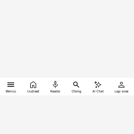
Menüü
Uudised
Raadio
Otsing
AI Chat
Logi sisse
Vana-Lõuna 39/1, 19094 Tallinn
(+372) 667 0111