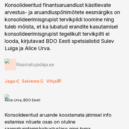
Konsolideeritud finantsaruandlust käsitlevate
arvestus- ja aruandluspõhimõtete eesmärgiks on
konsolideerimisgrupist tervikpildi loomine ning
tuleb mõista, et ka lubatud erandite kasutamisel
konsolideerimisgrupist tegelikult tervikpilti ei
looda, kirjutavad BDO Eesti spetsialistid Sulev
Luiga ja Alice Urva.
Raamatupidaja.ee
Jaga
Salvesta
Vihja
Alice Urva, BDO Eesti
Konsolideeritud aruande koostamata jätmisel info
esitamise nõuete osas on oluline
raamatupidamiskohustuslase ning tema