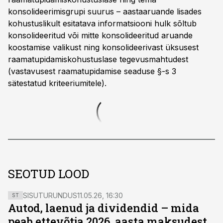
konsolideerimisgrupi suurus – aastaaruande lisades
kohustuslikult esitatava informatsiooni hulk sõltub
konsolideeritud või mitte konsolideeritud aruande
koostamise valikust ning konsolideerivast üksusest
raamatupidamiskohustuslase tegevusmahtudest
(vastavusest raamatupidamise seaduse §-s 3
sätestatud kriteeriumitele).
SEOTUD LOOD
SISUTURUNDUS
11.05.26, 16:30
ST
Autod, laenud ja dividendid – mida
peab ettevõtja 2026. aasta maksudest