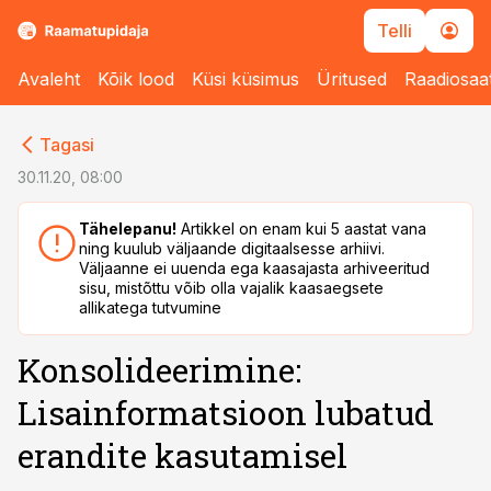
Telli
Avaleht
Kõik lood
Küsi küsimus
Üritused
Raadiosaa
cebook
Tagasi
Twitter)
30.11.20, 08:00
kedIn
Tähelepanu!
Artikkel on enam kui 5 aastat vana
ning kuulub väljaande digitaalsesse arhiivi.
ail
Väljaanne ei uuenda ega kaasajasta arhiveeritud
sisu, mistõttu võib olla vajalik kaasaegsete
k
allikatega tutvumine
Konsolideerimine:
Lisainformatsioon lubatud
erandite kasutamisel