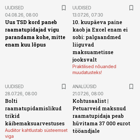
UUDISED
UUDISED
04.08.26, 08:00
13.07.26, 07:30
Uus TSD kord paneb
10. kuupäeva paine
raamatupidajad vigu
kaob ja Excel enam ei
parandama kohe, mitte
sobi: palgaandmed
enam kuu lõpus
liiguvad
maksuametisse
jooksvalt
Praktilised nõuanded
muudatusteks!
UUDISED
ANALÜÜSID
28.07.26, 08:00
21.07.26, 08:00
Bolti
Kohtusaalist
|
raamatupidamislikud
Petuarveid maksnud
trikid
raamatupidaja peab
käibemaksuarvestuses
hüvitama 37 000 eurot
Audiitor kahtlustab süsteemset
tööandjale
viga