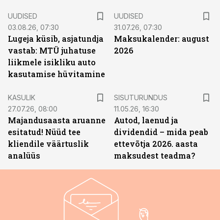
UUDISED
UUDISED
03.08.26, 07:30
31.07.26, 07:30
Lugeja küsib, asjatundja
Maksukalender: august
vastab: MTÜ juhatuse
2026
liikmele isikliku auto
kasutamise hüvitamine
ST
KASULIK
SISUTURUNDUS
27.07.26, 08:00
11.05.26, 16:30
Majandusaasta aruanne
Autod, laenud ja
esitatud! Nüüd tee
dividendid – mida peab
kliendile väärtuslik
ettevõtja 2026. aasta
analüüs
maksudest teadma?