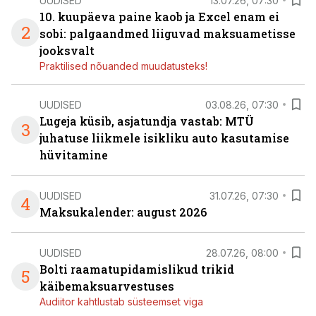
UUDISED
13.07.26, 07:30
10. kuupäeva paine kaob ja Excel enam ei
2
sobi: palgaandmed liiguvad maksuametisse
jooksvalt
Praktilised nõuanded muudatusteks!
UUDISED
03.08.26, 07:30
Lugeja küsib, asjatundja vastab: MTÜ
3
juhatuse liikmele isikliku auto kasutamise
hüvitamine
UUDISED
31.07.26, 07:30
4
Maksukalender: august 2026
UUDISED
28.07.26, 08:00
Bolti raamatupidamislikud trikid
5
käibemaksuarvestuses
Audiitor kahtlustab süsteemset viga