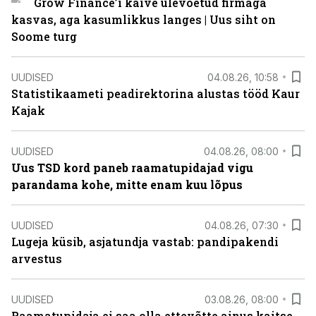
Grow Finance’i käive ülevõetud firmaga
kasvas, aga kasumlikkus langes | Uus siht on
Soome turg
UUDISED
04.08.26, 10:58
Statistikaameti peadirektorina alustas tööd Kaur
Kajak
UUDISED
04.08.26, 08:00
Uus TSD kord paneb raamatupidajad vigu
parandama kohe, mitte enam kuu lõpus
UUDISED
04.08.26, 07:30
Lugeja küsib, asjatundja vastab: pandipakendi
arvestus
UUDISED
03.08.26, 08:00
Raamatupidaja ei saa olla ettevõtte ainus kaitse