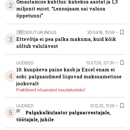
Omastamise kahtlus: kaheksa aastat ja 1,3
2
miljonit eurot. “Lennujaam sai valusa
õppetunni”
SISUTURUNDUS
30.04.18, 15:59
ST
3
Ettevõtja ei pea palka maksma, kuid kõik
sõltub valulävest
UUDISED
13.07.26, 07:30
10. kuupäeva paine kaob ja Excel enam ei
4
sobi: palgaandmed liiguvad maksuametisse
jooksvalt
Praktilised nõuanded muudatusteks!
UUDISED
31.12.25, 11:29
5
Palgakalkulaator palgaarvestajale,
töötajale, juhile