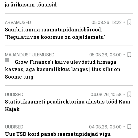
ja ärikasum tõusisid
ARVAMUSED
05.08.26, 13:22
Suurbritannia raamatupidamisbürood:
“Regulatiivne koormus on ohjeldamatu”
MAJANDUSTULEMUSED
05.08.26, 08:00
Grow Finance’i käive ülevõetud firmaga
kasvas, aga kasumlikkus langes | Uus siht on
Soome turg
UUDISED
04.08.26, 10:58
Statistikaameti peadirektorina alustas tööd Kaur
Kajak
UUDISED
04.08.26, 08:00
Uus TSD kord paneb raamatupidajad vigu