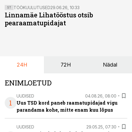
TÖÖKUULUTUSED
29.06.26, 10:33
ST
Linnamäe Lihatööstus otsib
pearaamatupidajat
24H
72H
Nädal
ENIMLOETUD
UUDISED
04.08.26, 08:00
1
Uus TSD kord paneb raamatupidajad vigu
parandama kohe, mitte enam kuu lõpus
UUDISED
29.05.25, 07:30