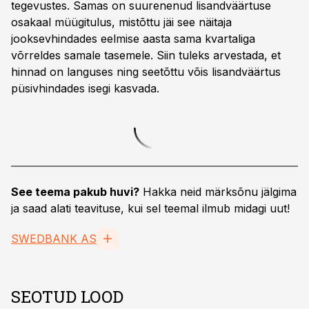
tegevustes. Samas on suurenenud lisandväärtuse
osakaal müügitulus, mistõttu jäi see näitaja
jooksevhindades eelmise aasta sama kvartaliga
võrreldes samale tasemele. Siin tuleks arvestada, et
hinnad on languses ning seetõttu võis lisandväärtus
püsivhindades isegi kasvada.
See teema pakub huvi?
Hakka neid märksõnu jälgima
ja saad alati teavituse, kui sel teemal ilmub midagi uut!
SWEDBANK AS
SEOTUD LOOD