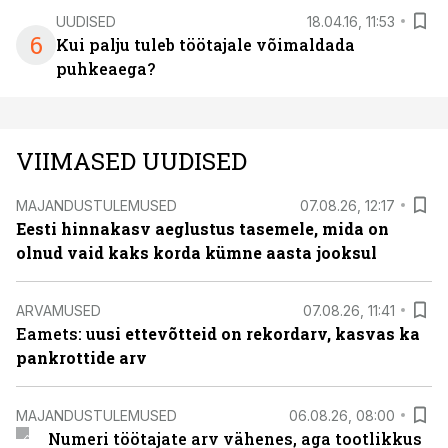
UUDISED
18.04.16, 11:53
6
Kui palju tuleb töötajale võimaldada
puhkeaega?
VIIMASED UUDISED
MAJANDUSTULEMUSED
07.08.26, 12:17
Eesti hinnakasv aeglustus tasemele, mida on
olnud vaid kaks korda kümne aasta jooksul
ARVAMUSED
07.08.26, 11:41
Eamets: u
usi ettevõtteid on rekordarv, kasvas ka
pankrottide arv
MAJANDUSTULEMUSED
06.08.26, 08:00
Numeri töötajate arv vähenes, aga tootlikkus