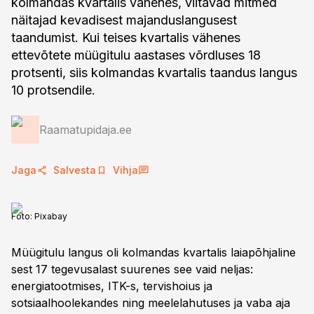
kolmandas kvartalis vähenes, viitavad mitmed
näitajad kevadisest majanduslangusest
taandumist. Kui teises kvartalis vähenes
ettevõtete müügitulu aastases võrdluses 18
protsenti, siis kolmandas kvartalis taandus langus
10 protsendile.
Raamatupidaja.ee
Jaga
Salvesta
Vihja
Foto:
Pixabay
Müügitulu langus oli kolmandas kvartalis laiapõhjaline
sest 17 tegevusalast suurenes see vaid neljas:
energiatootmises, ITK-s, tervishoius ja
sotsiaalhoolekandes ning meelelahutuses ja vaba aja