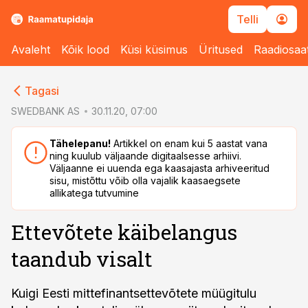
Telli
Avaleht
Kõik lood
Küsi küsimus
Üritused
Raadiosaa
cebook
Tagasi
Twitter)
SWEDBANK AS
30.11.20, 07:00
kedIn
Tähelepanu!
Artikkel on enam kui 5 aastat vana
ning kuulub väljaande digitaalsesse arhiivi.
ail
Väljaanne ei uuenda ega kaasajasta arhiveeritud
sisu, mistõttu võib olla vajalik kaasaegsete
k
allikatega tutvumine
Ettevõtete käibelangus
taandub visalt
Kuigi Eesti mittefinantsettevõtete müügitulu