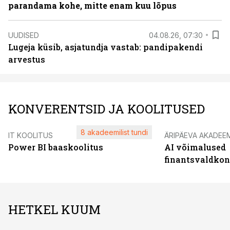
parandama kohe, mitte enam kuu lõpus
UUDISED
04.08.26, 07:30
Lugeja küsib, asjatundja vastab: pandipakendi
arvestus
KONVERENTSID JA KOOLITUSED
8 akadeemilist tundi
IT KOOLITUS
ÄRIPÄEVA AKADEE
Power BI baaskoolitus
AI võimalused
finantsvaldko
HETKEL KUUM