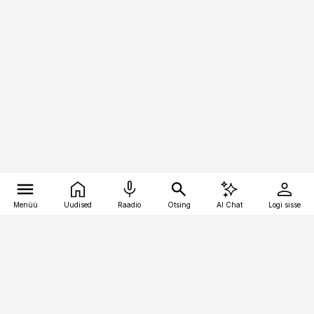
Menüü
Uudised
Raadio
Otsing
AI Chat
Logi sisse
Vana-Lõuna 39/1, 19094 Tallinn
(+372) 667 0111
raamatupidaja@raamatupidaja.ee