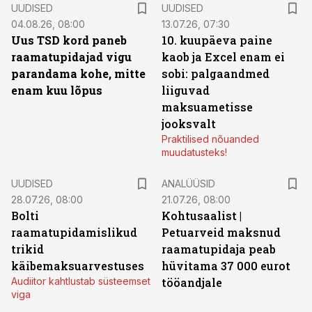
UUDISED
UUDISED
04.08.26, 08:00
13.07.26, 07:30
Uus TSD kord paneb
10. kuupäeva paine
raamatupidajad vigu
kaob ja Excel enam ei
parandama kohe, mitte
sobi: palgaandmed
enam kuu lõpus
liiguvad
maksuametisse
jooksvalt
Praktilised nõuanded
muudatusteks!
UUDISED
ANALÜÜSID
28.07.26, 08:00
21.07.26, 08:00
Bolti
Kohtusaalist
|
raamatupidamislikud
Petuarveid maksnud
trikid
raamatupidaja peab
käibemaksuarvestuses
hüvitama 37 000 eurot
Audiitor kahtlustab süsteemset
tööandjale
viga