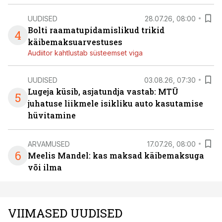
UUDISED
28.07.26, 08:00
Bolti raamatupidamislikud trikid
4
käibemaksuarvestuses
Audiitor kahtlustab süsteemset viga
UUDISED
03.08.26, 07:30
Lugeja küsib, asjatundja vastab: MTÜ
5
juhatuse liikmele isikliku auto kasutamise
hüvitamine
ARVAMUSED
17.07.26, 08:00
6
Meelis Mandel: kas maksad käibemaksuga
või ilma
VIIMASED UUDISED