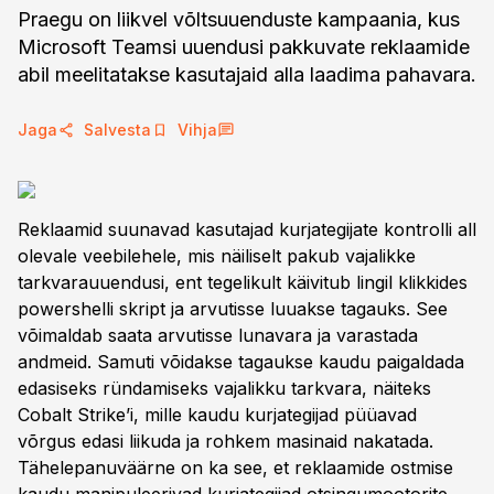
Praegu on liikvel võltsuuenduste kampaania, kus
Microsoft Teamsi uuendusi pakkuvate reklaamide
abil meelitatakse kasutajaid alla laadima pahavara.
Jaga
Salvesta
Vihja
Reklaamid suunavad kasutajad kurjategijate kontrolli all
olevale veebilehele, mis näiliselt pakub vajalikke
tarkvarauuendusi, ent tegelikult käivitub lingil klikkides
powershelli skript ja arvutisse luuakse tagauks. See
võimaldab saata arvutisse lunavara ja varastada
andmeid. Samuti võidakse tagaukse kaudu paigaldada
edasiseks ründamiseks vajalikku tarkvara, näiteks
Cobalt Strike’i, mille kaudu kurjategijad püüavad
võrgus edasi liikuda ja rohkem masinaid nakatada.
Tähelepanuväärne on ka see, et reklaamide ostmise