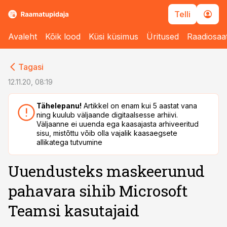
Telli
Avaleht
Kõik lood
Küsi küsimus
Üritused
Raadiosaa
cebook
cebook
Tagasi
Twitter)
Twitter)
12.11.20, 08:19
kedIn
kedIn
Tähelepanu!
Artikkel on enam kui 5 aastat vana
ning kuulub väljaande digitaalsesse arhiivi.
ail
ail
Väljaanne ei uuenda ega kaasajasta arhiveeritud
sisu, mistõttu võib olla vajalik kaasaegsete
k
k
allikatega tutvumine
Uuendusteks maskeerunud
pahavara sihib Microsoft
Teamsi kasutajaid