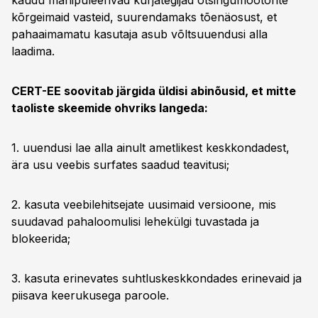
kaudu manipuleerivad kurjategijad otsingumootorite
kõrgeimaid vasteid, suurendamaks tõenäosust, et
pahaaimamatu kasutaja asub võltsuuendusi alla
laadima.
CERT-EE soovitab järgida üldisi abinõusid, et mitte
taoliste skeemide ohvriks langeda:
1. uuendusi lae alla ainult ametlikest keskkondadest,
ära usu veebis surfates saadud teavitusi;
2. kasuta veebilehitsejate uusimaid versioone, mis
suudavad pahaloomulisi lehekülgi tuvastada ja
blokeerida;
3. kasuta erinevates suhtluskeskkondades erinevaid ja
piisava keerukusega paroole.