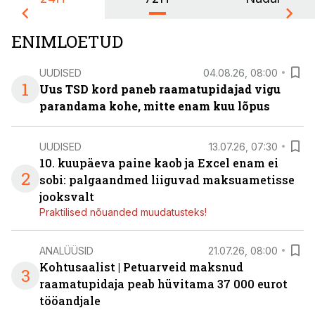
ENIMLOETUD
UUDISED
04.08.26, 08:00
1
Uus TSD kord paneb raamatupidajad vigu
parandama kohe, mitte enam kuu lõpus
UUDISED
13.07.26, 07:30
10. kuupäeva paine kaob ja Excel enam ei
2
sobi: palgaandmed liiguvad maksuametisse
jooksvalt
Praktilised nõuanded muudatusteks!
ANALÜÜSID
21.07.26, 08:00
Kohtusaalist
|
Petuarveid maksnud
3
raamatupidaja peab hüvitama 37 000 eurot
tööandjale