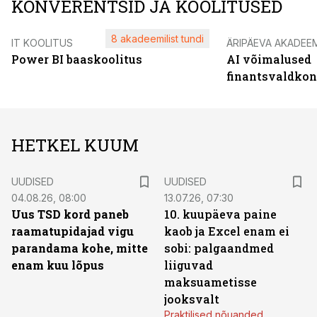
KONVERENTSID JA KOOLITUSED
8 akadeemilist tundi
IT KOOLITUS
ÄRIPÄEVA AKADEE
Power BI baaskoolitus
AI võimalused
finantsvaldko
HETKEL KUUM
UUDISED
UUDISED
04.08.26, 08:00
13.07.26, 07:30
Uus TSD kord paneb
10. kuupäeva paine
raamatupidajad vigu
kaob ja Excel enam ei
parandama kohe, mitte
sobi: palgaandmed
enam kuu lõpus
liiguvad
maksuametisse
jooksvalt
Praktilised nõuanded