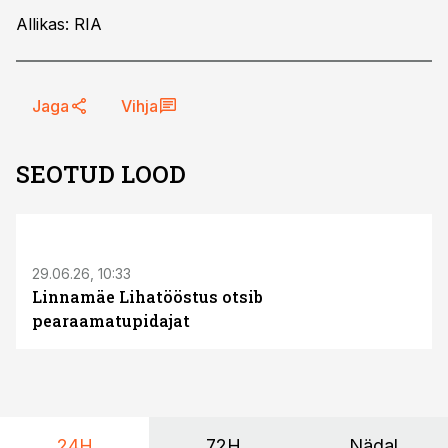
Allikas: RIA
Jaga
Vihja
SEOTUD LOOD
ST
29.06.26, 10:33
Linnamäe Lihatööstus otsib
pearaamatupidajat
24H
72H
Nädal