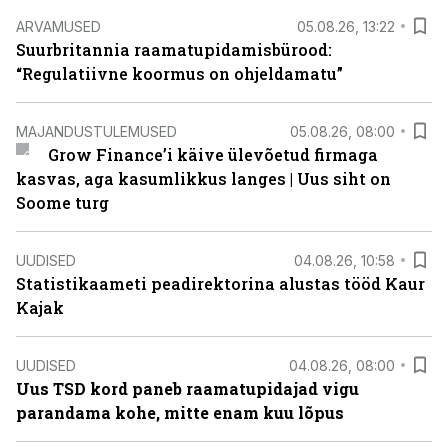
ARVAMUSED
05.08.26, 13:22
Suurbritannia raamatupidamisbürood:
“Regulatiivne koormus on ohjeldamatu”
MAJANDUSTULEMUSED
05.08.26, 08:00
Grow Finance’i käive ülevõetud firmaga
kasvas, aga kasumlikkus langes | Uus siht on
Soome turg
UUDISED
04.08.26, 10:58
Statistikaameti peadirektorina alustas tööd Kaur
Kajak
UUDISED
04.08.26, 08:00
Uus TSD kord paneb raamatupidajad vigu
parandama kohe, mitte enam kuu lõpus