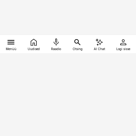
Menüü
Uudised
Raadio
Otsing
AI Chat
Logi sisse
Vana-Lõuna 39/1, 19094 Tallinn
(+372) 667 0111
raamatupidaja@raamatupidaja.ee
Telli
Reklaam
Firmast
Sisu kasutamisõigused
Ajakirjaniku