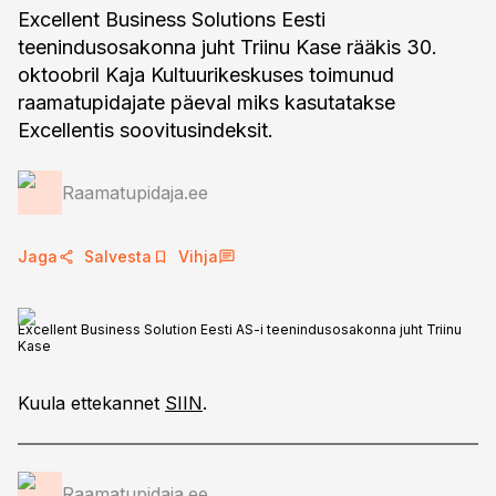
Excellent Business Solutions Eesti
teenindusosakonna juht Triinu Kase rääkis 30.
oktoobril Kaja Kultuurikeskuses toimunud
raamatupidajate päeval miks kasutatakse
Excellentis soovitusindeksit.
Raamatupidaja.ee
Jaga
Salvesta
Vihja
Excellent Business Solution Eesti AS-i teenindusosakonna juht Triinu
Kase
Kuula ettekannet
SIIN
.
Raamatupidaja.ee