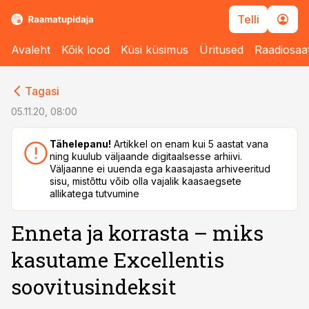
Telli
Avaleht
Kõik lood
Küsi küsimus
Üritused
Raadiosaa
cebook
cebook
Tagasi
Twitter)
Twitter)
05.11.20, 08:00
kedIn
kedIn
Tähelepanu!
Artikkel on enam kui 5 aastat vana
ning kuulub väljaande digitaalsesse arhiivi.
ail
ail
Väljaanne ei uuenda ega kaasajasta arhiveeritud
sisu, mistõttu võib olla vajalik kaasaegsete
k
k
allikatega tutvumine
Enneta ja korrasta – miks
kasutame Excellentis
soovitusindeksit