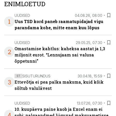
ENIMLOETUD
UUDISED
04.08.26, 08:00
1
Uus TSD kord paneb raamatupidajad vigu
parandama kohe, mitte enam kuu lõpus
UUDISED
29.05.25, 07:30
Omastamise kahtlus: kaheksa aastat ja 1,3
2
miljonit eurot. “Lennujaam sai valusa
õppetunni”
SISUTURUNDUS
30.04.18, 15:59
ST
3
Ettevõtja ei pea palka maksma, kuid kõik
sõltub valulävest
UUDISED
13.07.26, 07:30
10. kuupäeva paine kaob ja Excel enam ei
4
sobi: palgaandmed liiguvad maksuametisse