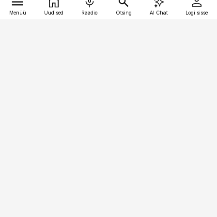
Menüü
Uudised
Raadio
Otsing
AI Chat
Logi sisse
Vana-Lõuna 39/1, 19094 Tallinn
(+372) 667 0111
raamatupidaja@raamatupidaja.ee
Telli
Reklaam
Firmast
Sisu kasutamisõigused
Ajakirjaniku
eetikakoodeks
Üldtingimused
Privaatsustingimused
Küpsiste poliitika
KKK
Eesti Meediaettevõtete
Eelistuste haldamine
Liit