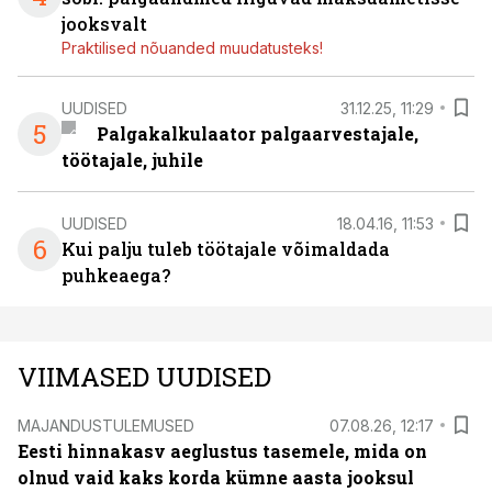
jooksvalt
Praktilised nõuanded muudatusteks!
UUDISED
31.12.25, 11:29
5
Palgakalkulaator palgaarvestajale,
töötajale, juhile
UUDISED
18.04.16, 11:53
6
Kui palju tuleb töötajale võimaldada
puhkeaega?
VIIMASED UUDISED
MAJANDUSTULEMUSED
07.08.26, 12:17
Eesti hinnakasv aeglustus tasemele, mida on
olnud vaid kaks korda kümne aasta jooksul