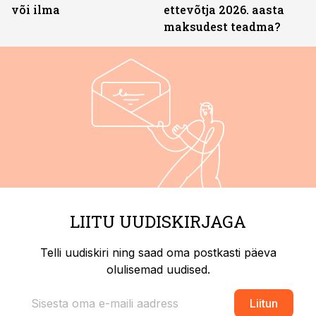
või ilma
ettevõtja 2026. aasta
maksudest teadma?
LIITU UUDISKIRJAGA
Telli uudiskiri ning saad oma postkasti päeva
olulisemad uudised.
Liitun