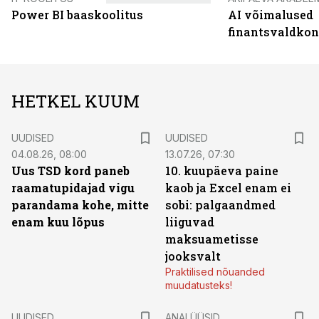
Power BI baaskoolitus
AI võimalused
finantsvaldko
HETKEL KUUM
UUDISED
UUDISED
04.08.26, 08:00
13.07.26, 07:30
Uus TSD kord paneb
10. kuupäeva paine
raamatupidajad vigu
kaob ja Excel enam ei
parandama kohe, mitte
sobi: palgaandmed
enam kuu lõpus
liiguvad
maksuametisse
jooksvalt
Praktilised nõuanded
muudatusteks!
UUDISED
ANALÜÜSID