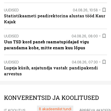
UUDISED
04.08.26, 10:58
Statistikaameti peadirektorina alustas tööd Kaur
Kajak
UUDISED
04.08.26, 08:00
Uus TSD kord paneb raamatupidajad vigu
parandama kohe, mitte enam kuu lõpus
UUDISED
04.08.26, 07:30
Lugeja küsib, asjatundja vastab: pandipakendi
arvestus
KONVERENTSID JA KOOLITUSED
8 akadeemilist tundi
IT KOOLITUS
ÄRIPÄEVA AKADEE