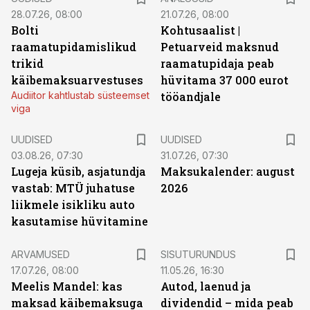
28.07.26, 08:00
21.07.26, 08:00
Bolti
Kohtusaalist
|
raamatupidamislikud
Petuarveid maksnud
trikid
raamatupidaja peab
käibemaksuarvestuses
hüvitama 37 000 eurot
Audiitor kahtlustab süsteemset
tööandjale
viga
UUDISED
UUDISED
03.08.26, 07:30
31.07.26, 07:30
Lugeja küsib, asjatundja
Maksukalender: august
vastab: MTÜ juhatuse
2026
liikmele isikliku auto
kasutamise hüvitamine
ST
ARVAMUSED
SISUTURUNDUS
17.07.26, 08:00
11.05.26, 16:30
Meelis Mandel: kas
Autod, laenud ja
maksad käibemaksuga
dividendid – mida peab