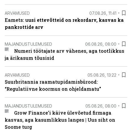
ARVAMUSED
07.08.26, 11:41
Eamets: u
usi ettevõtteid on rekordarv, kasvas ka
pankrottide arv
MAJANDUSTULEMUSED
06.08.26, 08:00
Numeri töötajate arv vähenes, aga tootlikkus
ja ärikasum tõusisid
ARVAMUSED
05.08.26, 13:22
Suurbritannia raamatupidamisbürood:
“Regulatiivne koormus on ohjeldamatu”
MAJANDUSTULEMUSED
05.08.26, 08:00
Grow Finance’i käive ülevõetud firmaga
kasvas, aga kasumlikkus langes | Uus siht on
Soome turg