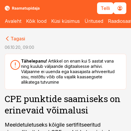
Telli
Avaleht
Kõik lood
Küsi küsimus
Üritused
Raadiosaa
cebook
Tagasi
Twitter)
06.10.20, 09:00
kedIn
Tähelepanu!
Artikkel on enam kui 5 aastat vana
ning kuulub väljaande digitaalsesse arhiivi.
ail
Väljaanne ei uuenda ega kaasajasta arhiveeritud
sisu, mistõttu võib olla vajalik kaasaegsete
k
allikatega tutvumine
CPE punktide saamiseks on
erinevaid võimalusi
Meeldetuletuseks kõigile sertifitseeritud