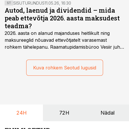
vabanemine esmapilgul tunduda hea lahendusena:
SISUTURUNDUS
11.05.26, 16:30
ST
töömaht ja rahakulu on väiksemad. Grant Thornton
Autod, laenud ja dividendid – mida
Balticu auditijuht ja vandeaudiitor Helery Roos
peab ettevõtja 2026. aasta maksudest
tutvustab ka medali teist külge – mida ettevõtja ja
teadma?
avalikkus võivad kaotada?
2026. aasta on alanud majanduses heitlikult ning
maksureeglid nõuavad ettevõtjatelt varasemast
rohkem tähelepanu. Raamatupidamisbüroo Vesiir juht
ja omanik Enno Lepvalts selgitab, millised muudatused
mõjutavad enim auto kasutamist, laenusuhteid ja
dividendide maksustamist ning kus peituvad suurimad
Kuva rohkem Seotud lugusid
riskikohad.
24H
72H
Nädal