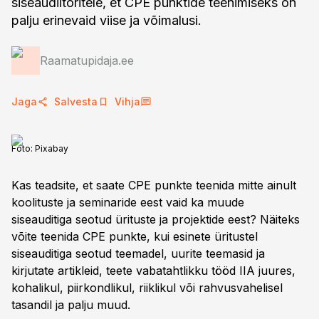
siseaudiitoritele, et CPE punktide teenimiseks on
palju erinevaid viise ja võimalusi.
Raamatupidaja.ee
Jaga
Salvesta
Vihja
Foto:
Pixabay
Kas teadsite, et saate CPE punkte teenida mitte ainult
koolituste ja seminaride eest vaid ka muude
siseauditiga seotud ürituste ja projektide eest? Näiteks
võite teenida CPE punkte, kui esinete üritustel
siseauditiga seotud teemadel, uurite teemasid ja
kirjutate artikleid, teete vabatahtlikku tööd IIA juures,
kohalikul, piirkondlikul, riiklikul või rahvusvahelisel
tasandil ja palju muud.