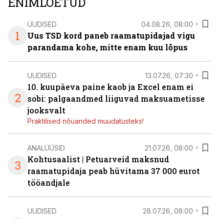
ENIMLOETUD
UUDISED
04.08.26, 08:00
1
Uus TSD kord paneb raamatupidajad vigu
parandama kohe, mitte enam kuu lõpus
UUDISED
13.07.26, 07:30
10. kuupäeva paine kaob ja Excel enam ei
2
sobi: palgaandmed liiguvad maksuametisse
jooksvalt
Praktilised nõuanded muudatusteks!
ANALÜÜSID
21.07.26, 08:00
Kohtusaalist
|
Petuarveid maksnud
3
raamatupidaja peab hüvitama 37 000 eurot
tööandjale
UUDISED
28.07.26, 08:00