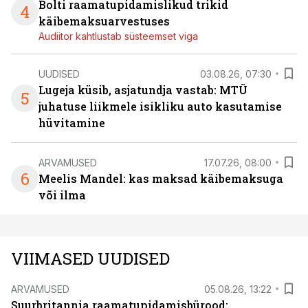
Bolti raamatupidamislikud trikid
4
käibemaksuarvestuses
Audiitor kahtlustab süsteemset viga
UUDISED
03.08.26, 07:30
Lugeja küsib, asjatundja vastab: MTÜ
5
juhatuse liikmele isikliku auto kasutamise
hüvitamine
ARVAMUSED
17.07.26, 08:00
6
Meelis Mandel: kas maksad käibemaksuga
või ilma
VIIMASED UUDISED
ARVAMUSED
05.08.26, 13:22
Suurbritannia raamatupidamisbürood: