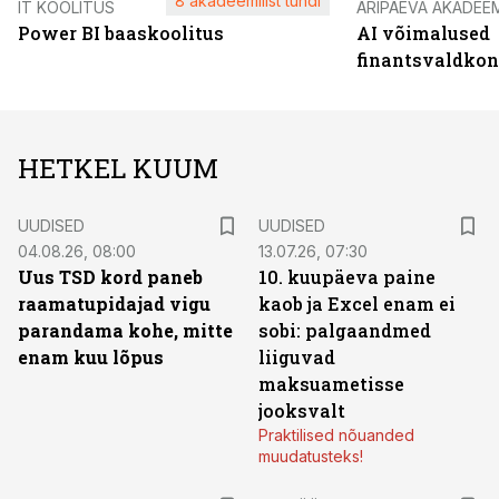
8 akadeemilist tundi
IT KOOLITUS
ÄRIPÄEVA AKADEE
Power BI baaskoolitus
AI võimalused
finantsvaldko
HETKEL KUUM
UUDISED
UUDISED
04.08.26, 08:00
13.07.26, 07:30
Uus TSD kord paneb
10. kuupäeva paine
raamatupidajad vigu
kaob ja Excel enam ei
parandama kohe, mitte
sobi: palgaandmed
enam kuu lõpus
liiguvad
maksuametisse
jooksvalt
Praktilised nõuanded
muudatusteks!