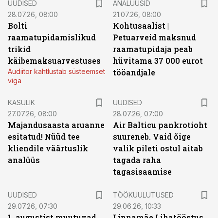
UUDISED
ANALÜÜSID
28.07.26, 08:00
21.07.26, 08:00
Bolti
Kohtusaalist
|
raamatupidamislikud
Petuarveid maksnud
trikid
raamatupidaja peab
käibemaksuarvestuses
hüvitama 37 000 eurot
Audiitor kahtlustab süsteemset
tööandjale
viga
KASULIK
UUDISED
27.07.26, 08:00
28.07.26, 07:00
Majandusaasta aruanne
Air Balticu pankrotioht
esitatud! Nüüd tee
suureneb. Vaid õige
kliendile väärtuslik
valik pileti ostul aitab
analüüs
tagada raha
tagasisaamise
ST
UUDISED
TÖÖKUULUTUSED
29.07.26, 07:30
29.06.26, 10:33
1. augustist muutuvad
Linnamäe Lihatööstus