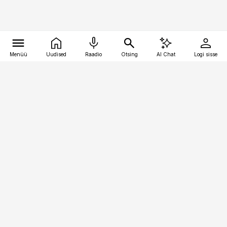
Menüü
Uudised
Raadio
Otsing
AI Chat
Logi sisse
Vana-Lõuna 39/1, 19094 Tallinn
(+372) 667 0111
raamatupidaja@raamatupidaja.ee
Telli
Reklaam
Firmast
Sisu kasutamisõigused
Ajakirjaniku
eetikakoodeks
Üldtingimused
Privaatsustingimused