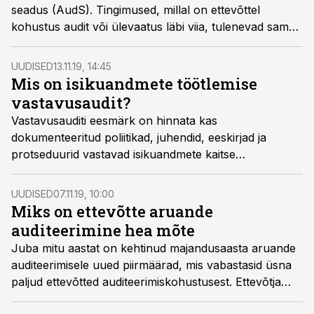
seadus (AudS). Tingimused, millal on ettevõttel
kohustus audit või ülevaatus läbi viia, tulenevad samuti
audiitortegevuse seadusest. Küll aga tekib küsimus, mis
juhtub siis, kui audiitor teeb vea? Milline on audiitori
UUDISED
13.11.19, 14:45
vastutus juhul, kui audiitor aruannetes ebakõlasid ei
Mis on isikuandmete töötlemise
märka või neid tahtlikult varjab ja kui palju on
vastavusaudit?
kahjukannatajal loota abile kindlustusandjalt, selgitavad
Vastavusauditi eesmärk on hinnata kas
Grant Thornton Balticu spetsialistid Mart Nõmper ning
dokumenteeritud poliitikad, juhendid, eeskirjad ja
Lee Laanemäe.
protseduurid vastavad isikuandmete kaitse
õigusaktides sätestatud nõuetele. Kas see on
kohustuslik ning kes seda ettevõttes läbi viib?
UUDISED
07.11.19, 10:00
Miks on ettevõtte aruande
auditeerimine hea mõte
Juba mitu aastat on kehtinud majandusaasta aruande
auditeerimisele uued piirmäärad, mis vabastasid üsna
paljud ettevõtted auditeerimiskohustusest. Ettevõtja
seisukohast võib auditi- või ülevaatusekohustusest