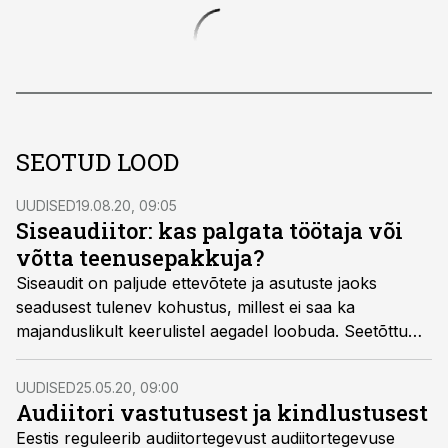
SEOTUD LOOD
UUDISED
19.08.20, 09:05
Siseaudiitor: kas palgata töötaja või
võtta teenusepakkuja?
Siseaudit on paljude ettevõtete ja asutuste jaoks
seadusest tulenev kohustus, millest ei saa ka
majanduslikult keerulistel aegadel loobuda. Seetõttu
tekib paratamatult küsimus, kuidas on lähtuvalt
ettevõtte vajadustest kõige soodsam ja mõistlikum see
UUDISED
25.05.20, 09:00
kohustus täita. Kas võtta tööle enda siseaudiitor või
Audiitori vastutusest ja kindlustusest
osta teenust sisse?
Eestis reguleerib audiitortegevust audiitortegevuse