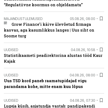
“Regulatiivne koormus on ohjeldamatu”
MAJANDUSTULEMUSED
05.08.26, 08:00
Grow Finance’i käive ülevõetud firmaga
kasvas, aga kasumlikkus langes | Uus siht on
Soome turg
UUDISED
04.08.26, 10:58
Statistikaameti peadirektorina alustas tööd Kaur
Kajak
UUDISED
04.08.26, 08:00
Uus TSD kord paneb raamatupidajad vigu
parandama kohe, mitte enam kuu lõpus
UUDISED
04.08.26, 07:30
Lugeja küsib, asjatundja vastab: pandipakendi