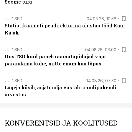
Soome turg
UUDISED
04.08.26, 10:58
Statistikaameti peadirektorina alustas tööd Kaur
Kajak
UUDISED
04.08.26, 08:00
Uus TSD kord paneb raamatupidajad vigu
parandama kohe, mitte enam kuu lõpus
UUDISED
04.08.26, 07:30
Lugeja küsib, asjatundja vastab: pandipakendi
arvestus
KONVERENTSID JA KOOLITUSED