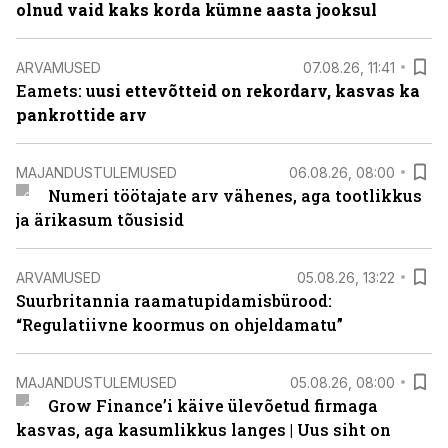
olnud vaid kaks korda kümne aasta jooksul
ARVAMUSED
07.08.26, 11:41
Eamets: u
usi ettevõtteid on rekordarv, kasvas ka
pankrottide arv
MAJANDUSTULEMUSED
06.08.26, 08:00
Numeri töötajate arv vähenes, aga tootlikkus
ja ärikasum tõusisid
ARVAMUSED
05.08.26, 13:22
Suurbritannia raamatupidamisbürood:
“Regulatiivne koormus on ohjeldamatu”
MAJANDUSTULEMUSED
05.08.26, 08:00
Grow Finance’i käive ülevõetud firmaga
kasvas, aga kasumlikkus langes | Uus siht on