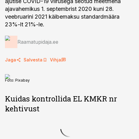
ajutise COVID-19 viirusega seotud meetmena
ajavahemikus 1. septembrist 2020 kuni 28.
veebruarini 2021 käibemaksu standardmäära
23%-lt 21%-le.
Raamatupidaja.ee
Jaga
Salvesta
Vihja
Foto:
Pixabay
Kuidas kontrollida EL KMKR nr
kehtivust