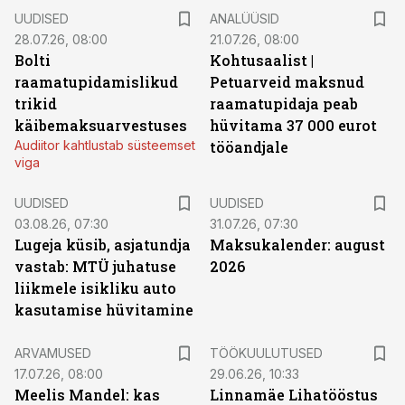
UUDISED
ANALÜÜSID
28.07.26, 08:00
21.07.26, 08:00
Bolti
Kohtusaalist
|
raamatupidamislikud
Petuarveid maksnud
trikid
raamatupidaja peab
käibemaksuarvestuses
hüvitama 37 000 eurot
Audiitor kahtlustab süsteemset
tööandjale
viga
UUDISED
UUDISED
03.08.26, 07:30
31.07.26, 07:30
Lugeja küsib, asjatundja
Maksukalender: august
vastab: MTÜ juhatuse
2026
liikmele isikliku auto
kasutamise hüvitamine
ST
ARVAMUSED
TÖÖKUULUTUSED
17.07.26, 08:00
29.06.26, 10:33
Meelis Mandel: kas
Linnamäe Lihatööstus