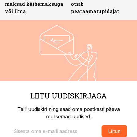
maksad käibemaksuga
otsib
või ilma
pearaamatupidajat
LIITU UUDISKIRJAGA
Telli uudiskiri ning saad oma postkasti päeva
olulisemad uudised.
Liitun