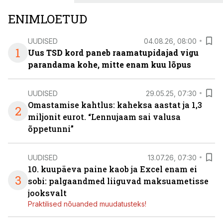
ENIMLOETUD
UUDISED
04.08.26, 08:00
1
Uus TSD kord paneb raamatupidajad vigu
parandama kohe, mitte enam kuu lõpus
UUDISED
29.05.25, 07:30
Omastamise kahtlus: kaheksa aastat ja 1,3
2
miljonit eurot. “Lennujaam sai valusa
õppetunni”
UUDISED
13.07.26, 07:30
10. kuupäeva paine kaob ja Excel enam ei
3
sobi: palgaandmed liiguvad maksuametisse
jooksvalt
Praktilised nõuanded muudatusteks!