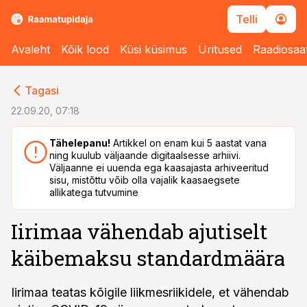
Telli
Avaleht
Kõik lood
Küsi küsimus
Üritused
Raadiosaa
cebook
Tagasi
Twitter)
22.09.20, 07:18
kedIn
Tähelepanu!
Artikkel on enam kui 5 aastat vana
ning kuulub väljaande digitaalsesse arhiivi.
ail
Väljaanne ei uuenda ega kaasajasta arhiveeritud
sisu, mistõttu võib olla vajalik kaasaegsete
k
allikatega tutvumine
Iirimaa vähendab ajutiselt
käibemaksu standardmäära
Iirimaa teatas kõigile liikmesriikidele, et vähendab