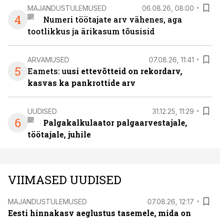
MAJANDUSTULEMUSED
06.08.26, 08:00
4
Numeri töötajate arv vähenes, aga
tootlikkus ja ärikasum tõusisid
ARVAMUSED
07.08.26, 11:41
5
Eamets: u
usi ettevõtteid on rekordarv,
kasvas ka pankrottide arv
UUDISED
31.12.25, 11:29
6
Palgakalkulaator palgaarvestajale,
töötajale, juhile
VIIMASED UUDISED
MAJANDUSTULEMUSED
07.08.26, 12:17
Eesti hinnakasv aeglustus tasemele, mida on