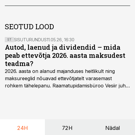
SEOTUD LOOD
SISUTURUNDUS
11.05.26, 16:30
ST
Autod, laenud ja dividendid – mida
peab ettevõtja 2026. aasta maksudest
teadma?
2026. aasta on alanud majanduses heitlikult ning
maksureeglid nõuavad ettevõtjatelt varasemast
rohkem tähelepanu. Raamatupidamisbüroo Vesiir juht
ja omanik Enno Lepvalts selgitab, millised muudatused
mõjutavad enim auto kasutamist, laenusuhteid ja
dividendide maksustamist ning kus peituvad suurimad
riskikohad.
24H
72H
Nädal