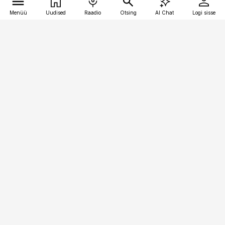
Menüü
Uudised
Raadio
Otsing
AI Chat
Logi sisse
Vana-Lõuna 39/1, 19094 Tallinn
(+372) 667 0111
raamatupidaja@raamatupidaja.ee
Telli
Reklaam
Firmast
Sisu kasutamisõigused
Ajakirjaniku
eetikakoodeks
Üldtingimused
Privaatsustingimused
Küpsiste poliitika
KKK
Eesti Meediaettevõtete
Eelistuste haldamine
Liit