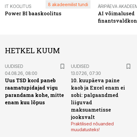
8 akadeemilist tundi
IT KOOLITUS
ÄRIPÄEVA AKADEE
Power BI baaskoolitus
AI võimalused
finantsvaldko
HETKEL KUUM
UUDISED
UUDISED
04.08.26, 08:00
13.07.26, 07:30
Uus TSD kord paneb
10. kuupäeva paine
raamatupidajad vigu
kaob ja Excel enam ei
parandama kohe, mitte
sobi: palgaandmed
enam kuu lõpus
liiguvad
maksuametisse
jooksvalt
Praktilised nõuanded
muudatusteks!