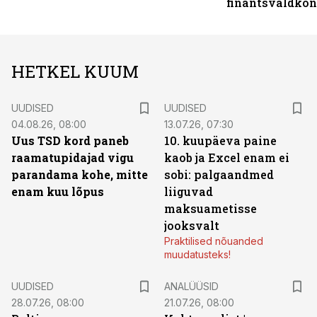
finantsvaldko
HETKEL KUUM
UUDISED
UUDISED
04.08.26, 08:00
13.07.26, 07:30
Uus TSD kord paneb
10. kuupäeva paine
raamatupidajad vigu
kaob ja Excel enam ei
parandama kohe, mitte
sobi: palgaandmed
enam kuu lõpus
liiguvad
maksuametisse
jooksvalt
Praktilised nõuanded
muudatusteks!
UUDISED
ANALÜÜSID
28.07.26, 08:00
21.07.26, 08:00