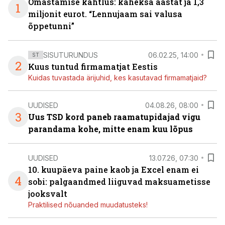
Omastamise kahtlus: kaheksa aastat ja 1,3
1
miljonit eurot. “Lennujaam sai valusa
õppetunni”
SISUTURUNDUS
06.02.25, 14:00
ST
2
Kuus tuntud firmamatjat Eestis
Kuidas tuvastada ärijuhid, kes kasutavad firmamatjaid?
UUDISED
04.08.26, 08:00
3
Uus TSD kord paneb raamatupidajad vigu
parandama kohe, mitte enam kuu lõpus
UUDISED
13.07.26, 07:30
10. kuupäeva paine kaob ja Excel enam ei
4
sobi: palgaandmed liiguvad maksuametisse
jooksvalt
Praktilised nõuanded muudatusteks!