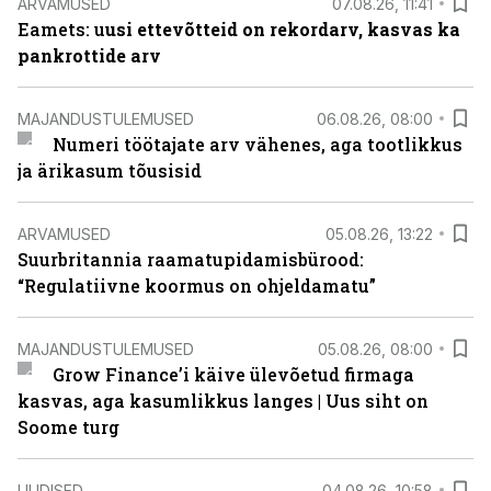
ARVAMUSED
07.08.26, 11:41
Eamets: u
usi ettevõtteid on rekordarv, kasvas ka
pankrottide arv
MAJANDUSTULEMUSED
06.08.26, 08:00
Numeri töötajate arv vähenes, aga tootlikkus
ja ärikasum tõusisid
ARVAMUSED
05.08.26, 13:22
Suurbritannia raamatupidamisbürood:
“Regulatiivne koormus on ohjeldamatu”
MAJANDUSTULEMUSED
05.08.26, 08:00
Grow Finance’i käive ülevõetud firmaga
kasvas, aga kasumlikkus langes | Uus siht on
Soome turg
UUDISED
04.08.26, 10:58