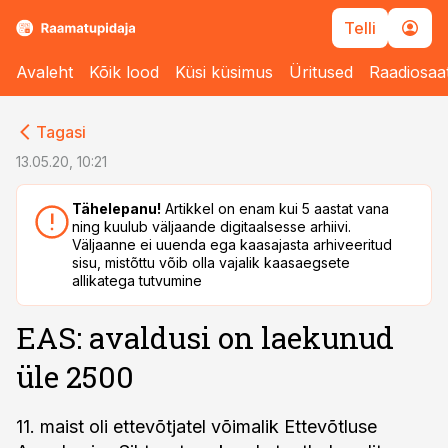
Telli
Avaleht
Kõik lood
Küsi küsimus
Üritused
Raadiosaa
cebook
Tagasi
Twitter)
13.05.20, 10:21
kedIn
Tähelepanu!
Artikkel on enam kui 5 aastat vana
ning kuulub väljaande digitaalsesse arhiivi.
ail
Väljaanne ei uuenda ega kaasajasta arhiveeritud
sisu, mistõttu võib olla vajalik kaasaegsete
k
allikatega tutvumine
EAS: avaldusi on laekunud
üle 2500
11. maist oli ettevõtjatel võimalik Ettevõtluse