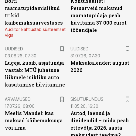
Bolti
Kohtusaalist
|
raamatupidamislikud
Petuarveid maksnud
trikid
raamatupidaja peab
käibemaksuarvestuses
hüvitama 37 000 eurot
Audiitor kahtlustab süsteemset
tööandjale
viga
UUDISED
UUDISED
03.08.26, 07:30
31.07.26, 07:30
Lugeja küsib, asjatundja
Maksukalender: august
vastab: MTÜ juhatuse
2026
liikmele isikliku auto
kasutamise hüvitamine
ST
ARVAMUSED
SISUTURUNDUS
17.07.26, 08:00
11.05.26, 16:30
Meelis Mandel: kas
Autod, laenud ja
maksad käibemaksuga
dividendid – mida peab
või ilma
ettevõtja 2026. aasta
maksudest teadma?