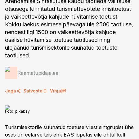
Arendamise Sihtasutuse kaudu taotleda valitsuse
otsusega kinnitatud turismiettevõtete kriisitoetust
ja väikeettevõtja kahjude hüvitamise toetust.
Kokku laekus esimese päevaga üle 2500 taotluse,
nendest ligi 1500 on väikeettevõtja kahjude
osalise hüvitamise toetuse taotlused ning
ülejäänud turismisektorile suunatud toetuste
taotlused.
Raamatupidaja.ee
Jaga
Salvesta
Vihja
Foto:
pixabay
Turismisektorile suunatud toetuse viiest sihtgrupist ühe
osas on eelarve täis ehk EAS lõpetas eile õhtul kell