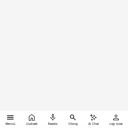
Menüü
Uudised
Raadio
Otsing
AI Chat
Logi sisse