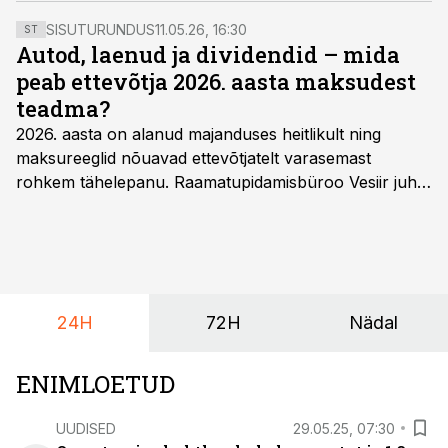
SISUTURUNDUS
11.05.26, 16:30
ST
Autod, laenud ja dividendid – mida
peab ettevõtja 2026. aasta maksudest
teadma?
2026. aasta on alanud majanduses heitlikult ning
maksureeglid nõuavad ettevõtjatelt varasemast
rohkem tähelepanu. Raamatupidamisbüroo Vesiir juht
ja omanik Enno Lepvalts selgitab, millised muudatused
mõjutavad enim auto kasutamist, laenusuhteid ja
dividendide maksustamist ning kus peituvad suurimad
riskikohad.
24H
72H
Nädal
ENIMLOETUD
UUDISED
29.05.25, 07:30