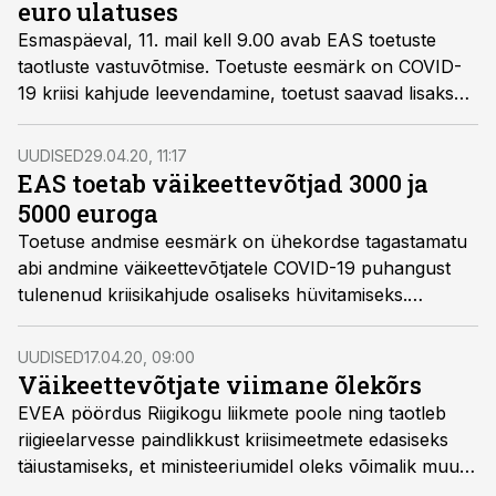
euro ulatuses
Esmaspäeval, 11. mail kell 9.00 avab EAS toetuste
taotluste vastuvõtmise. Toetuste eesmärk on COVID-
19 kriisi kahjude leevendamine, toetust saavad lisaks
väikeettevõtetele ka turismi, majutuse ja toitlustusega
seotud ettevõtted. Võtame kokku tegevusalad ja
UUDISED
29.04.20, 11:17
toetuste suurused.
EAS toetab väikeettevõtjad 3000 ja
5000 euroga
Toetuse andmise eesmärk on ühekordse tagastamatu
abi andmine väikeettevõtjatele COVID-19 puhangust
tulenenud kriisikahjude osaliseks hüvitamiseks.
Taotlemine avatakse peale toetuse määruse jõustumist
mai alguses.
UUDISED
17.04.20, 09:00
Väikeettevõtjate viimane õlekõrs
EVEA pöördus Riigikogu liikmete poole ning taotleb
riigieelarvesse paindlikkust kriisimeetmete edasiseks
täiustamiseks, et ministeeriumidel oleks võimalik muuta
ja parandada kiiruga väljahõigatud meetmeid.