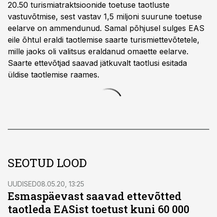
20.50 turismiatraktsioonide toetuse taotluste
vastuvõtmise, sest vastav 1,5 miljoni suurune toetuse
eelarve on ammendunud. Samal põhjusel sulges EAS
eile õhtul eraldi taotlemise saarte turismiettevõtetele,
mille jaoks oli valitsus eraldanud omaette eelarve.
Saarte ettevõtjad saavad jätkuvalt taotlusi esitada
üldise taotlemise raames.
SEOTUD LOOD
UUDISED
08.05.20, 13:25
Esmaspäevast saavad ettevõtted
taotleda EASist toetust kuni 60 000