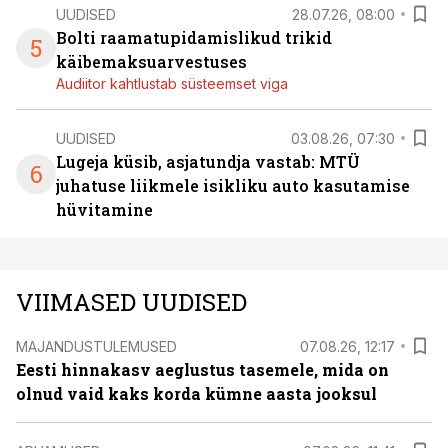
UUDISED
28.07.26, 08:00
Bolti raamatupidamislikud trikid
5
käibemaksuarvestuses
Audiitor kahtlustab süsteemset viga
UUDISED
03.08.26, 07:30
Lugeja küsib, asjatundja vastab: MTÜ
6
juhatuse liikmele isikliku auto kasutamise
hüvitamine
VIIMASED UUDISED
MAJANDUSTULEMUSED
07.08.26, 12:17
Eesti hinnakasv aeglustus tasemele, mida on
olnud vaid kaks korda kümne aasta jooksul