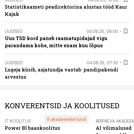
Statistikaameti peadirektorina alustas tööd Kaur
Kajak
UUDISED
04.08.26, 08:00
Uus TSD kord paneb raamatupidajad vigu
parandama kohe, mitte enam kuu lõpus
UUDISED
04.08.26, 07:30
Lugeja küsib, asjatundja vastab: pandipakendi
arvestus
KONVERENTSID JA KOOLITUSED
8 akadeemilist tundi
IT KOOLITUS
ÄRIPÄEVA AKADEE
Power BI baaskoolitus
AI võimalused