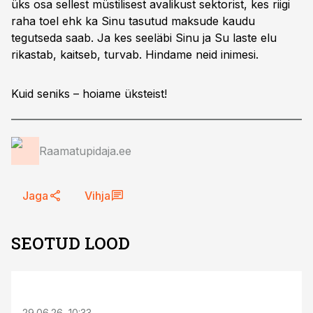
üks osa sellest müstilisest avalikust sektorist, kes riigi
raha toel ehk ka Sinu tasutud maksude kaudu
tegutseda saab. Ja kes seeläbi Sinu ja Su laste elu
rikastab, kaitseb, turvab. Hindame neid inimesi.
Kuid seniks – hoiame üksteist!
Raamatupidaja.ee
Jaga
Vihja
SEOTUD LOOD
ST
29.06.26, 10:33