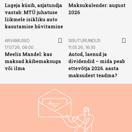
Lugeja küsib, asjatundja
Maksukalender: august
vastab: MTÜ juhatuse
2026
liikmele isikliku auto
kasutamise hüvitamine
ST
ARVAMUSED
SISUTURUNDUS
17.07.26, 08:00
11.05.26, 16:30
Meelis Mandel: kas
Autod, laenud ja
maksad käibemaksuga
dividendid – mida peab
või ilma
ettevõtja 2026. aasta
maksudest teadma?