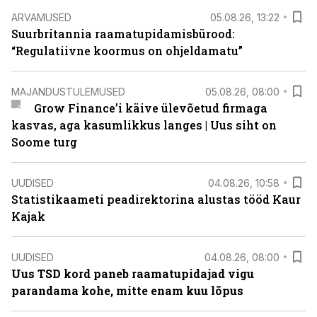
ARVAMUSED
05.08.26, 13:22
Suurbritannia raamatupidamisbürood:
“Regulatiivne koormus on ohjeldamatu”
MAJANDUSTULEMUSED
05.08.26, 08:00
Grow Finance’i käive ülevõetud firmaga
kasvas, aga kasumlikkus langes | Uus siht on
Soome turg
UUDISED
04.08.26, 10:58
Statistikaameti peadirektorina alustas tööd Kaur
Kajak
UUDISED
04.08.26, 08:00
Uus TSD kord paneb raamatupidajad vigu
parandama kohe, mitte enam kuu lõpus