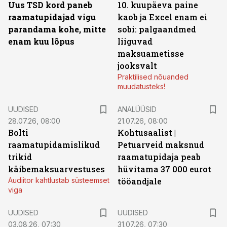
Uus TSD kord paneb
10. kuupäeva paine
raamatupidajad vigu
kaob ja Excel enam ei
parandama kohe, mitte
sobi: palgaandmed
enam kuu lõpus
liiguvad
maksuametisse
jooksvalt
Praktilised nõuanded
muudatusteks!
UUDISED
ANALÜÜSID
28.07.26, 08:00
21.07.26, 08:00
Bolti
Kohtusaalist
|
raamatupidamislikud
Petuarveid maksnud
trikid
raamatupidaja peab
käibemaksuarvestuses
hüvitama 37 000 eurot
Audiitor kahtlustab süsteemset
tööandjale
viga
UUDISED
UUDISED
03.08.26, 07:30
31.07.26, 07:30