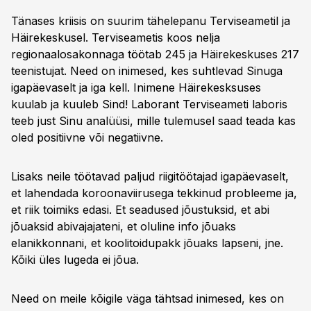
Tänases kriisis on suurim tähelepanu Terviseametil ja
Häirekeskusel. Terviseametis koos nelja
regionaalosakonnaga töötab 245 ja Häirekeskuses 217
teenistujat. Need on inimesed, kes suhtlevad Sinuga
igapäevaselt ja iga kell. Inimene Häirekesksuses
kuulab ja kuuleb Sind! Laborant Terviseameti laboris
teeb just Sinu analüüsi, mille tulemusel saad teada kas
oled positiivne või negatiivne.
Lisaks neile töötavad paljud riigitöötajad igapäevaselt,
et lahendada koroonaviirusega tekkinud probleeme ja,
et riik toimiks edasi. Et seadused jõustuksid, et abi
jõuaksid abivajajateni, et oluline info jõuaks
elanikkonnani, et koolitoidupakk jõuaks lapseni, jne.
Kõiki üles lugeda ei jõua.
Need on meile kõigile väga tähtsad inimesed, kes on