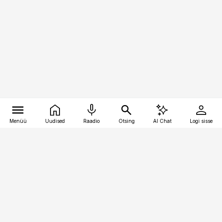
Menüü
Uudised
Raadio
Otsing
AI Chat
Logi sisse
Vana-Lõuna 39/1, 19094 Tallinn
(+372) 667 0111
raamatupidaja@raamatupidaja.ee