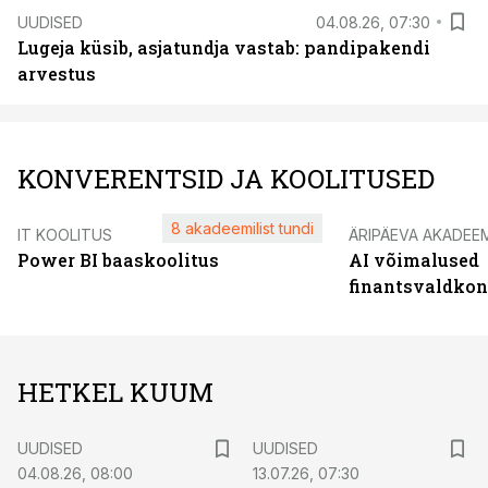
UUDISED
04.08.26, 07:30
Lugeja küsib, asjatundja vastab: pandipakendi
arvestus
KONVERENTSID JA KOOLITUSED
8 akadeemilist tundi
IT KOOLITUS
ÄRIPÄEVA AKADEE
Power BI baaskoolitus
AI võimalused
finantsvaldko
HETKEL KUUM
UUDISED
UUDISED
04.08.26, 08:00
13.07.26, 07:30