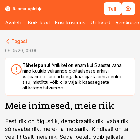
Telli
Avaleht
Kõik lood
Küsi küsimus
Üritused
Raadiosaa
cebook
cebook
Tagasi
Twitter)
Twitter)
09.05.20, 09:00
kedIn
kedIn
Tähelepanu!
Artikkel on enam kui 5 aastat vana
ning kuulub väljaande digitaalsesse arhiivi.
ail
ail
Väljaanne ei uuenda ega kaasajasta arhiveeritud
sisu, mistõttu võib olla vajalik kaasaegsete
k
k
allikatega tutvumine
Meie inimesed, meie riik
Eesti riik on õigusriik, demokraatlik riik, vaba riik,
sõnavaba riik, mere- ja metsariik. Kindlasti on ta
veel lihtsalt meie riik. Seda loetelu võib jätkata.