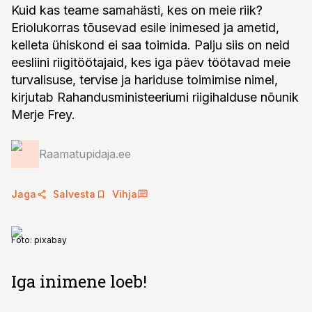
Kuid kas teame samahästi, kes on meie riik?
Eriolukorras tõusevad esile inimesed ja ametid,
kelleta ühiskond ei saa toimida. Palju siis on neid
eesliini riigitöötajaid, kes iga päev töötavad meie
turvalisuse, tervise ja hariduse toimimise nimel,
kirjutab Rahandusministeeriumi riigihalduse nõunik
Merje Frey.
Raamatupidaja.ee
Jaga
Salvesta
Vihja
Foto:
pixabay
Iga inimene loeb!