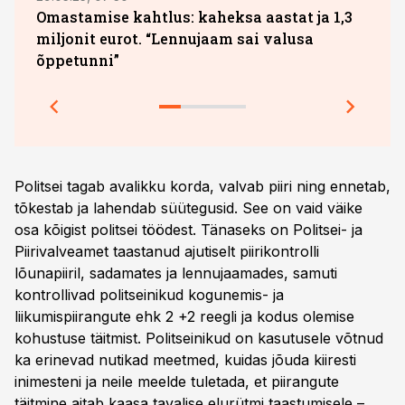
Omastamise kahtlus: kaheksa aastat ja 1,3
Uus 
miljonit eurot. “Lennujaam sai valusa
para
õppetunni”
Politsei tagab avalikku korda, valvab piiri ning ennetab,
tõkestab ja lahendab süütegusid. See on vaid väike
osa kõigist politsei töödest. Tänaseks on Politsei- ja
Piirivalveamet taastanud ajutiselt piirikontrolli
lõunapiiril, sadamates ja lennujaamades, samuti
kontrollivad politseinikud kogunemis- ja
liikumispiirangute ehk 2 +2 reegli ja kodus olemise
kohustuse täitmist. Politseinikud on kasutusele võtnud
ka erinevad nutikad meetmed, kuidas jõuda kiiresti
inimesteni ja neile meelde tuletada, et piirangute
täitmine aitab kaasa tavalise elurütmi taastumisele –