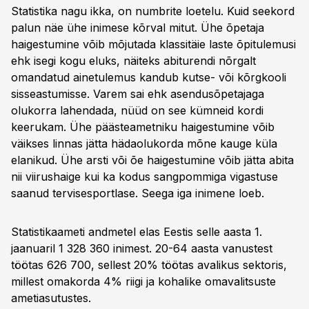
Statistika nagu ikka, on numbrite loetelu. Kuid seekord
palun näe ühe inimese kõrval mitut. Ühe õpetaja
haigestumine võib mõjutada klassitäie laste õpitulemusi
ehk isegi kogu eluks, näiteks abiturendi nõrgalt
omandatud ainetulemus kandub kutse- või kõrgkooli
sisseastumisse. Varem sai ehk asendusõpetajaga
olukorra lahendada, nüüd on see kümneid kordi
keerukam. Ühe päästeametniku haigestumine võib
väikses linnas jätta hädaolukorda mõne kauge küla
elanikud. Ühe arsti või õe haigestumine võib jätta abita
nii viirushaige kui ka kodus sangpommiga vigastuse
saanud tervisesportlase. Seega iga inimene loeb.
Statistikaameti andmetel elas Eestis selle aasta 1.
jaanuaril 1 328 360 inimest. 20-64 aasta vanustest
töötas 626 700, sellest 20% töötas avalikus sektoris,
millest omakorda 4% riigi ja kohalike omavalitsuste
ametiasutustes.