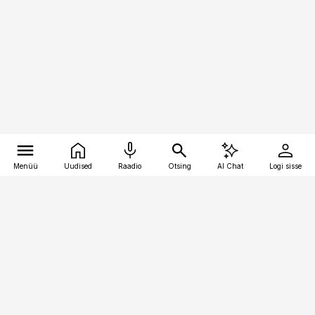
Menüü
Uudised
Raadio
Otsing
AI Chat
Logi sisse
Vana-Lõuna 39/1, 19094 Tallinn
(+372) 667 0111
raamatupidaja@raamatupidaja.ee
Telli
Reklaam