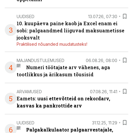
UUDISED
13.07.26, 07:30
10. kuupäeva paine kaob ja Excel enam ei
3
sobi: palgaandmed liiguvad maksuametisse
jooksvalt
Praktilised nõuanded muudatusteks!
MAJANDUSTULEMUSED
06.08.26, 08:00
4
Numeri töötajate arv vähenes, aga
tootlikkus ja ärikasum tõusisid
ARVAMUSED
07.08.26, 11:41
5
Eamets: u
usi ettevõtteid on rekordarv,
kasvas ka pankrottide arv
UUDISED
31.12.25, 11:29
6
Palgakalkulaator palgaarvestajale,