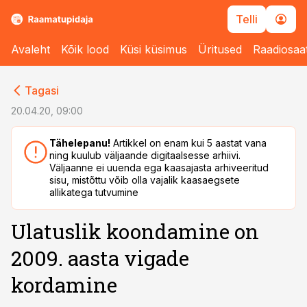
Telli
Avaleht
Kõik lood
Küsi küsimus
Üritused
Raadiosaa
cebook
Tagasi
Twitter)
20.04.20, 09:00
kedIn
Tähelepanu!
Artikkel on enam kui 5 aastat vana
ning kuulub väljaande digitaalsesse arhiivi.
ail
Väljaanne ei uuenda ega kaasajasta arhiveeritud
sisu, mistõttu võib olla vajalik kaasaegsete
k
allikatega tutvumine
Ulatuslik koondamine on
2009. aasta vigade
kordamine