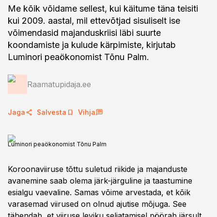
Me kõik võidame sellest, kui käitume täna teisiti
kui 2009. aastal, mil ettevõtjad sisuliselt ise
võimendasid majanduskriisi läbi suurte
koondamiste ja kulude kärpimiste, kirjutab
Luminori peaökonomist Tõnu Palm.
Raamatupidaja.ee
Jaga
Salvesta
Vihja
Luminori peaökonomist Tõnu Palm
Koroonaviiruse tõttu suletud riikide ja majanduste
avanemine saab olema järk-järguline ja taastumine
esialgu vaevaline. Samas võime arvestada, et kõik
varasemad viirused on olnud ajutise mõjuga. See
tähendab, et viiruse leviku seljatamisel pöörab järsult