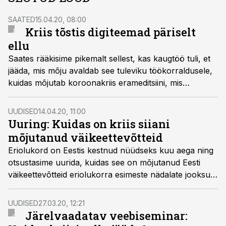
SAATED
15.04.20, 08:00
Kriis tõstis digiteemad päriselt
ellu
Saates rääkisime pikemalt sellest, kas kaugtöö tuli, et
jääda, mis mõju avaldab see tuleviku töökorraldusele,
kuidas mõjutab koroonakriis erameditsiini, mis
muutuseid võib märgata ettevõtete seas ning mis kasu
ja kahju on kriisist.
UUDISED
14.04.20, 11:00
Uuring: Kuidas on kriis siiani
mõjutanud väikeettevõtteid
Eriolukord on Eestis kestnud nüüdseks kuu aega ning
otsustasime uurida, kuidas see on mõjutanud Eesti
väikeettevõtteid eriolukorra esimeste nädalate jooksul.
Kriis on küll hetkel veel varajases faasis, kuid esitasime
neile mitmeid küsimusi seoses erinevate aspektidega,
UUDISED
27.03.20, 12:21
mida kriis võib mõjutada ning kuidas praeguseks juba
Järelvaadatav veebiseminar:
mõjutanud on. Küsitluses osales üle 200 Eesti mikro- ja