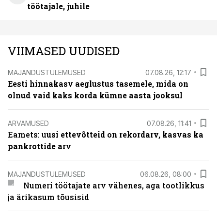
töötajale, juhile
VIIMASED UUDISED
MAJANDUSTULEMUSED
07.08.26, 12:17
Eesti hinnakasv aeglustus tasemele, mida on
olnud vaid kaks korda kümne aasta jooksul
ARVAMUSED
07.08.26, 11:41
Eamets: u
usi ettevõtteid on rekordarv, kasvas ka
pankrottide arv
MAJANDUSTULEMUSED
06.08.26, 08:00
Numeri töötajate arv vähenes, aga tootlikkus
ja ärikasum tõusisid