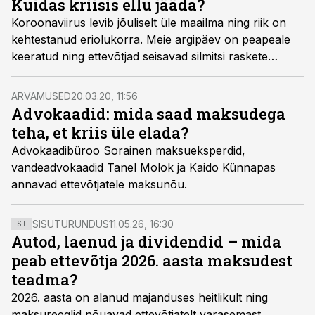
Kuidas kriisis ellu jääda?
väikeettevõtja ning uuringu viisime läbi eriolukorra
Koroonaviirus levib jõuliselt üle maailma ning riik on
kolmandal nädalal.
kehtestanud eriolukorra. Meie argipäev on peapeale
keeratud ning ettevõtjad seisavad silmitsi raskete
otsustega. Raske on hinnata, kaua kriis kestab ning kui
suur on mõju majandusele, kuid töömahu vähenemine
ARVAMUSED
20.03.20, 11:56
ning hirm languse ees sunnib töökorralduse üle
Advokaadid: mida saad maksudega
vaatama.
teha, et kriis üle elada?
Advokaadibüroo Sorainen maksueksperdid,
vandeadvokaadid Tanel Molok ja Kaido Künnapas
annavad ettevõtjatele maksunõu.
SISUTURUNDUS
11.05.26, 16:30
ST
Autod, laenud ja dividendid – mida
peab ettevõtja 2026. aasta maksudest
teadma?
2026. aasta on alanud majanduses heitlikult ning
maksureeglid nõuavad ettevõtjatelt varasemast