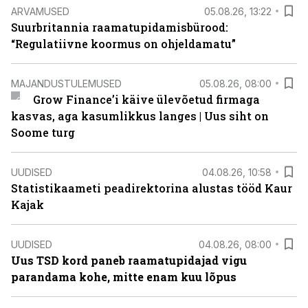
ARVAMUSED
05.08.26, 13:22
Suurbritannia raamatupidamisbürood:
“Regulatiivne koormus on ohjeldamatu”
MAJANDUSTULEMUSED
05.08.26, 08:00
Grow Finance’i käive ülevõetud firmaga
kasvas, aga kasumlikkus langes | Uus siht on
Soome turg
UUDISED
04.08.26, 10:58
Statistikaameti peadirektorina alustas tööd Kaur
Kajak
UUDISED
04.08.26, 08:00
Uus TSD kord paneb raamatupidajad vigu
parandama kohe, mitte enam kuu lõpus