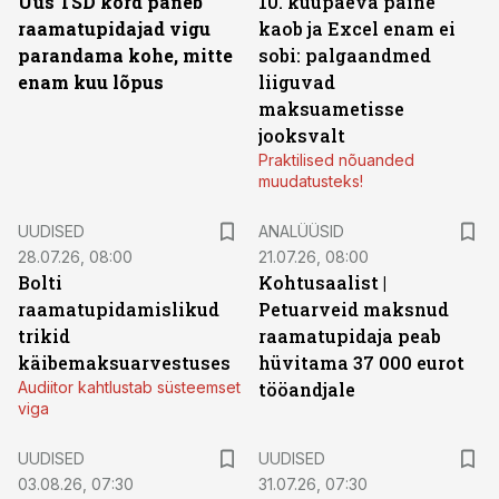
Uus TSD kord paneb
10. kuupäeva paine
raamatupidajad vigu
kaob ja Excel enam ei
parandama kohe, mitte
sobi: palgaandmed
enam kuu lõpus
liiguvad
maksuametisse
jooksvalt
Praktilised nõuanded
muudatusteks!
UUDISED
ANALÜÜSID
28.07.26, 08:00
21.07.26, 08:00
Bolti
Kohtusaalist
|
raamatupidamislikud
Petuarveid maksnud
trikid
raamatupidaja peab
käibemaksuarvestuses
hüvitama 37 000 eurot
Audiitor kahtlustab süsteemset
tööandjale
viga
UUDISED
UUDISED
03.08.26, 07:30
31.07.26, 07:30