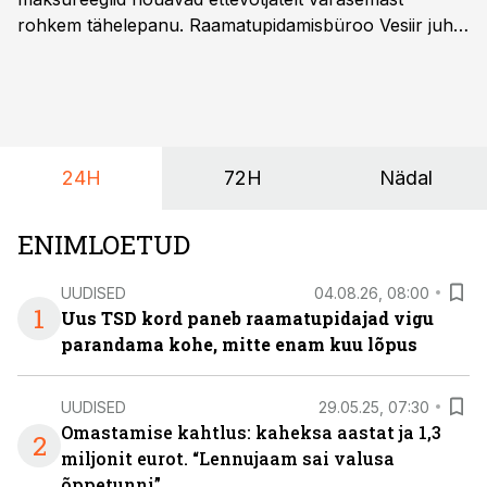
rohkem tähelepanu. Raamatupidamisbüroo Vesiir juht
ja omanik Enno Lepvalts selgitab, millised muudatused
mõjutavad enim auto kasutamist, laenusuhteid ja
dividendide maksustamist ning kus peituvad suurimad
riskikohad.
24H
72H
Nädal
ENIMLOETUD
UUDISED
04.08.26, 08:00
1
Uus TSD kord paneb raamatupidajad vigu
parandama kohe, mitte enam kuu lõpus
UUDISED
29.05.25, 07:30
Omastamise kahtlus: kaheksa aastat ja 1,3
2
miljonit eurot. “Lennujaam sai valusa
õppetunni”