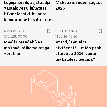
Lugeja küsib, asjatundja
Maksukalender: august
vastab: MTÜ juhatuse
2026
liikmele isikliku auto
kasutamise hüvitamine
ST
ARVAMUSED
SISUTURUNDUS
17.07.26, 08:00
11.05.26, 16:30
Meelis Mandel: kas
Autod, laenud ja
maksad käibemaksuga
dividendid – mida peab
või ilma
ettevõtja 2026. aasta
maksudest teadma?