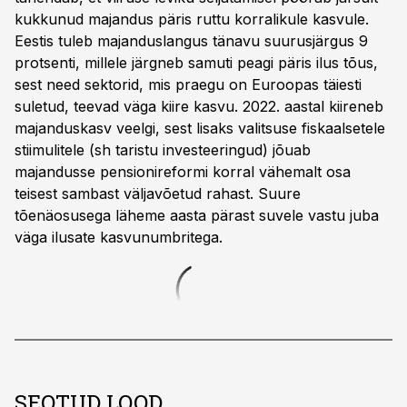
kukkunud majandus päris ruttu korralikule kasvule.
Eestis tuleb majanduslangus tänavu suurusjärgus 9
protsenti, millele järgneb samuti peagi päris ilus tõus,
sest need sektorid, mis praegu on Euroopas täiesti
suletud, teevad väga kiire kasvu. 2022. aastal kiireneb
majanduskasv veelgi, sest lisaks valitsuse fiskaalsetele
stiimulitele (sh taristu investeeringud) jõuab
majandusse pensionireformi korral vähemalt osa
teisest sambast väljavõetud rahast. Suure
tõenäosusega läheme aasta pärast suvele vastu juba
väga ilusate kasvunumbritega.
SEOTUD LOOD