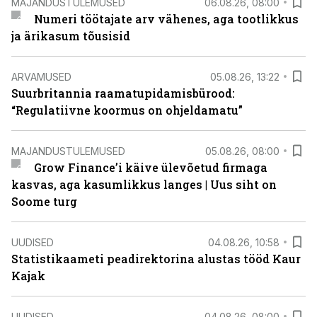
MAJANDUSTULEMUSED
06.08.26, 08:00
Numeri töötajate arv vähenes, aga tootlikkus
ja ärikasum tõusisid
ARVAMUSED
05.08.26, 13:22
Suurbritannia raamatupidamisbürood:
“Regulatiivne koormus on ohjeldamatu”
MAJANDUSTULEMUSED
05.08.26, 08:00
Grow Finance’i käive ülevõetud firmaga
kasvas, aga kasumlikkus langes | Uus siht on
Soome turg
UUDISED
04.08.26, 10:58
Statistikaameti peadirektorina alustas tööd Kaur
Kajak
UUDISED
04.08.26, 08:00