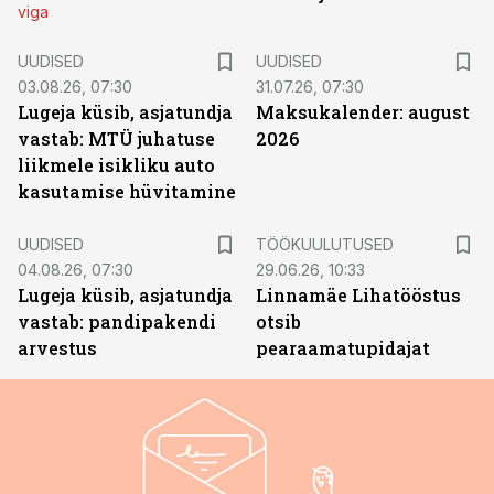
viga
UUDISED
UUDISED
03.08.26, 07:30
31.07.26, 07:30
Lugeja küsib, asjatundja
Maksukalender: august
vastab: MTÜ juhatuse
2026
liikmele isikliku auto
kasutamise hüvitamine
ST
UUDISED
TÖÖKUULUTUSED
04.08.26, 07:30
29.06.26, 10:33
Lugeja küsib, asjatundja
Linnamäe Lihatööstus
vastab: pandipakendi
otsib
arvestus
pearaamatupidajat