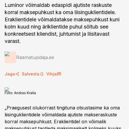
Luminor võimaldab edaspidi ajutiste raskuste
korral maksepuhkust ka oma liisinguklientidele.
Eraklientidele võimaldatakse maksepuhkust kuni
kolm kuud ning äriklientide puhul sõltub see
konkreetsest kliendist, juhtumist ja liisitavast
varast.
Raamatupidaja.ee
Jaga
Salvesta
Vihja
Foto:
Andras Kralla
„Praegusest olukorrast tingituna otsustasime ka oma
liisinguklientidele võimaldada ajutiste makseraskuste
korral maksepuhkust. Eraklientidel on võimalik
maksepuhkust taotleda maksimaalselt kolmeks kuuks,