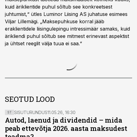
kuid äriklientide puhul sõltub see konkreetsest
juhtumist,“ ütles Luminor Liising AS juhatuse esimees
Viljar Lillemägi. „Maksepuhkuse korral jääb
eraklientidele liisingulepingu intressimäär samaks, kuid
ärikliendi puhul sõltub see mitmest erinevast aspektist
ja ühtset reeglit välja tuua ei saa.“
SEOTUD LOOD
SISUTURUNDUS
11.05.26, 16:30
ST
Autod, laenud ja dividendid – mida
peab ettevõtja 2026. aasta maksudest
teadma?