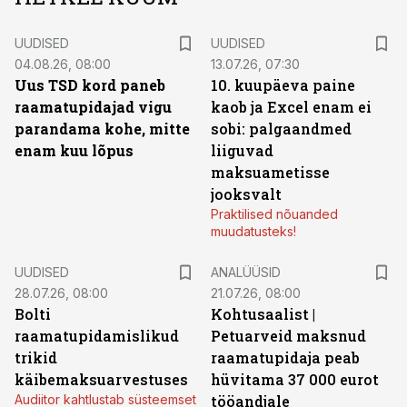
UUDISED
UUDISED
04.08.26, 08:00
13.07.26, 07:30
Uus TSD kord paneb
10. kuupäeva paine
raamatupidajad vigu
kaob ja Excel enam ei
parandama kohe, mitte
sobi: palgaandmed
enam kuu lõpus
liiguvad
maksuametisse
jooksvalt
Praktilised nõuanded
muudatusteks!
UUDISED
ANALÜÜSID
28.07.26, 08:00
21.07.26, 08:00
Bolti
Kohtusaalist
|
raamatupidamislikud
Petuarveid maksnud
trikid
raamatupidaja peab
käibemaksuarvestuses
hüvitama 37 000 eurot
Audiitor kahtlustab süsteemset
tööandjale