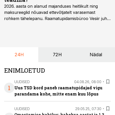
2026. aasta on alanud majanduses heitlikult ning
maksureeglid nõuavad ettevõtjatelt varasemast
rohkem tähelepanu. Raamatupidamisbüroo Vesiir juht
ja omanik Enno Lepvalts selgitab, millised muudatused
mõjutavad enim auto kasutamist, laenusuhteid ja
dividendide maksustamist ning kus peituvad suurimad
riskikohad.
24H
72H
Nädal
ENIMLOETUD
UUDISED
04.08.26, 08:00
1
Uus TSD kord paneb raamatupidajad vigu
parandama kohe, mitte enam kuu lõpus
UUDISED
29.05.25, 07:30
Omastamise kahtlus: kaheksa aastat ja 1,3