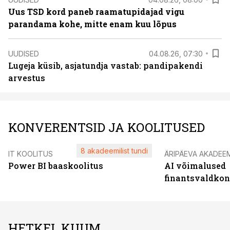
Uus TSD kord paneb raamatupidajad vigu
parandama kohe, mitte enam kuu lõpus
UUDISED
04.08.26, 07:30
Lugeja küsib, asjatundja vastab: pandipakendi
arvestus
KONVERENTSID JA KOOLITUSED
8 akadeemilist tundi
IT KOOLITUS
ÄRIPÄEVA AKADEE
Power BI baaskoolitus
AI võimalused
finantsvaldko
HETKEL KUUM