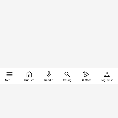
Menüü
Uudised
Raadio
Otsing
AI Chat
Logi sisse
Vana-Lõuna 39/1, 19094 Tallinn
(+372) 667 0111