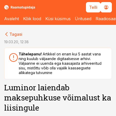
Telli
Avaleht
Kõik lood
Küsi küsimus
Üritused
Raadiosaa
cebook
Tagasi
Twitter)
19.03.20, 12:38
kedIn
Tähelepanu!
Artikkel on enam kui 5 aastat vana
ning kuulub väljaande digitaalsesse arhiivi.
ail
Väljaanne ei uuenda ega kaasajasta arhiveeritud
sisu, mistõttu võib olla vajalik kaasaegsete
k
allikatega tutvumine
Luminor laiendab
maksepuhkuse võimalust ka
liisingule