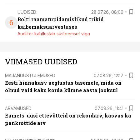
UUDISED
28.07.26, 08:00
Bolti raamatupidamislikud trikid
6
käibemaksuarvestuses
Audiitor kahtlustab süsteemset viga
VIIMASED UUDISED
MAJANDUSTULEMUSED
07.08.26, 12:17
Eesti hinnakasv aeglustus tasemele, mida on
olnud vaid kaks korda kümne aasta jooksul
ARVAMUSED
07.08.26, 11:41
Eamets: u
usi ettevõtteid on rekordarv, kasvas ka
pankrottide arv