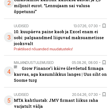
2
miljonit eurot. “Lennujaam sai valusa
õppetunni”
UUDISED
13.07.26, 07:30
10. kuupäeva paine kaob ja Excel enam ei
3
sobi: palgaandmed liiguvad maksuametisse
jooksvalt
Praktilised nõuanded muudatusteks!
MAJANDUSTULEMUSED
05.08.26, 08:00
Grow Finance’i käive ülevõetud firmaga
4
kasvas, aga kasumlikkus langes | Uus siht on
Soome turg
UUDISED
20.04.26, 07:30
5
MTA kahtlustab: JMV firmast liikus raha
varjatult välja