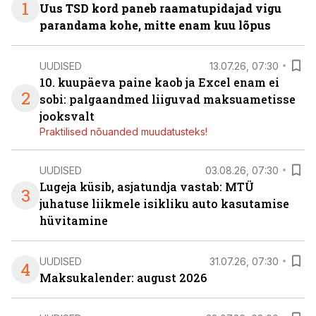
1
Uus TSD kord paneb raamatupidajad vigu
parandama kohe, mitte enam kuu lõpus
UUDISED
13.07.26, 07:30
10. kuupäeva paine kaob ja Excel enam ei
2
sobi: palgaandmed liiguvad maksuametisse
jooksvalt
Praktilised nõuanded muudatusteks!
UUDISED
03.08.26, 07:30
Lugeja küsib, asjatundja vastab: MTÜ
3
juhatuse liikmele isikliku auto kasutamise
hüvitamine
UUDISED
31.07.26, 07:30
4
Maksukalender: august 2026