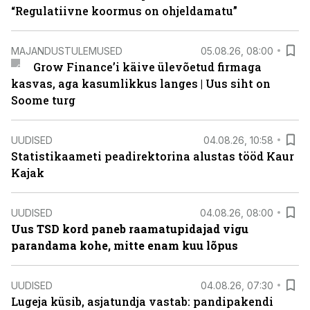
“Regulatiivne koormus on ohjeldamatu”
MAJANDUSTULEMUSED
05.08.26, 08:00
Grow Finance’i käive ülevõetud firmaga
kasvas, aga kasumlikkus langes | Uus siht on
Soome turg
UUDISED
04.08.26, 10:58
Statistikaameti peadirektorina alustas tööd Kaur
Kajak
UUDISED
04.08.26, 08:00
Uus TSD kord paneb raamatupidajad vigu
parandama kohe, mitte enam kuu lõpus
UUDISED
04.08.26, 07:30
Lugeja küsib, asjatundja vastab: pandipakendi