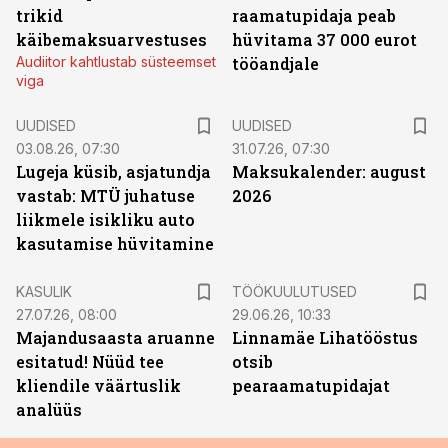
trikid
raamatupidaja peab
käibemaksuarvestuses
hüvitama 37 000 eurot
Audiitor kahtlustab süsteemset
tööandjale
viga
UUDISED
UUDISED
03.08.26, 07:30
31.07.26, 07:30
Lugeja küsib, asjatundja
Maksukalender: august
vastab: MTÜ juhatuse
2026
liikmele isikliku auto
kasutamise hüvitamine
ST
KASULIK
TÖÖKUULUTUSED
27.07.26, 08:00
29.06.26, 10:33
Majandusaasta aruanne
Linnamäe Lihatööstus
esitatud! Nüüd tee
otsib
kliendile väärtuslik
pearaamatupidajat
analüüs