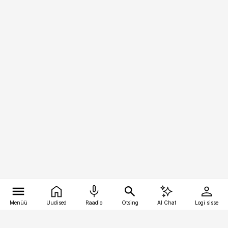
Menüü
Uudised
Raadio
Otsing
AI Chat
Logi sisse