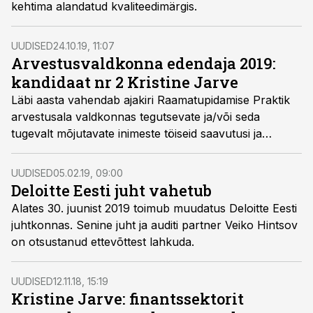
kehtima alandatud kvaliteedimärgis.
UUDISED
24.10.19, 11:07
Arvestusvaldkonna edendaja 2019:
kandidaat nr 2 Kristine Jarve
Läbi aasta vahendab ajakiri Raamatupidamise Praktik
arvestusala valdkonnas tegutsevate ja/või seda
tugevalt mõjutavate inimeste töiseid saavutusi ja
parimaid praktikaid.
UUDISED
05.02.19, 09:00
Deloitte Eesti juht vahetub
Alates 30. juunist 2019 toimub muudatus Deloitte Eesti
juhtkonnas. Senine juht ja auditi partner Veiko Hintsov
on otsustanud ettevõttest lahkuda.
UUDISED
12.11.18, 15:19
Kristine Jarve: finantssektorit