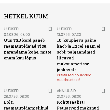
HETKEL KUUM
UUDISED
UUDISED
04.08.26, 08:00
13.07.26, 07:30
Uus TSD kord paneb
10. kuupäeva paine
raamatupidajad vigu
kaob ja Excel enam ei
parandama kohe, mitte
sobi: palgaandmed
enam kuu lõpus
liiguvad
maksuametisse
jooksvalt
Praktilised nõuanded
muudatusteks!
UUDISED
ANALÜÜSID
28.07.26, 08:00
21.07.26, 08:00
Bolti
Kohtusaalist
|
raamatupidamislikud
Petuarveid maksnud