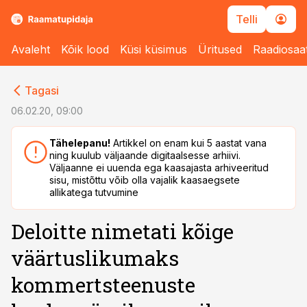
Telli
Avaleht
Kõik lood
Küsi küsimus
Üritused
Raadiosaa
cebook
Tagasi
Twitter)
06.02.20, 09:00
kedIn
Tähelepanu!
Artikkel on enam kui 5 aastat vana
ning kuulub väljaande digitaalsesse arhiivi.
ail
Väljaanne ei uuenda ega kaasajasta arhiveeritud
sisu, mistõttu võib olla vajalik kaasaegsete
k
allikatega tutvumine
Deloitte nimetati kõige
väärtuslikumaks
kommertsteenuste