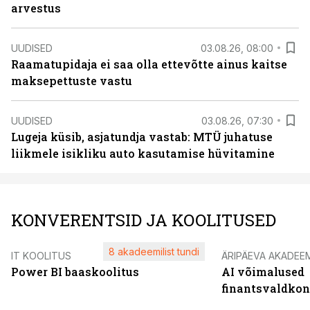
arvestus
UUDISED
03.08.26, 08:00
Raamatupidaja ei saa olla ettevõtte ainus kaitse
maksepettuste vastu
UUDISED
03.08.26, 07:30
Lugeja küsib, asjatundja vastab: MTÜ juhatuse
liikmele isikliku auto kasutamise hüvitamine
KONVERENTSID JA KOOLITUSED
8 akadeemilist tundi
IT KOOLITUS
ÄRIPÄEVA AKADEE
Power BI baaskoolitus
AI võimalused
finantsvaldko