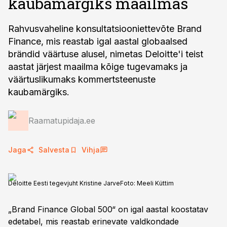
kaubamärgiks maailmas
Rahvusvaheline konsultatsiooniettevõte Brand
Finance, mis reastab igal aastal globaalsed
brändid väärtuse alusel, nimetas Deloitte'i teist
aastat järjest maailma kõige tugevamaks ja
väärtuslikumaks kommertsteenuste
kaubamärgiks.
Raamatupidaja.ee
Jaga
Salvesta
Vihja
Deloitte Eesti tegevjuht Kristine Jarve
Foto:
Meeli Küttim
„Brand Finance Global 500“ on igal aastal koostatav
edetabel, mis reastab erinevate valdkondade