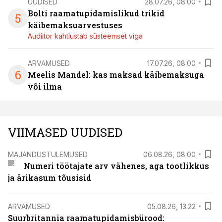
UUDISED
28.07.26, 08:00
Bolti raamatupidamislikud trikid
5
käibemaksuarvestuses
Audiitor kahtlustab süsteemset viga
ARVAMUSED
17.07.26, 08:00
6
Meelis Mandel: kas maksad käibemaksuga
või ilma
VIIMASED UUDISED
MAJANDUSTULEMUSED
06.08.26, 08:00
Numeri töötajate arv vähenes, aga tootlikkus
ja ärikasum tõusisid
ARVAMUSED
05.08.26, 13:22
Suurbritannia raamatupidamisbürood: