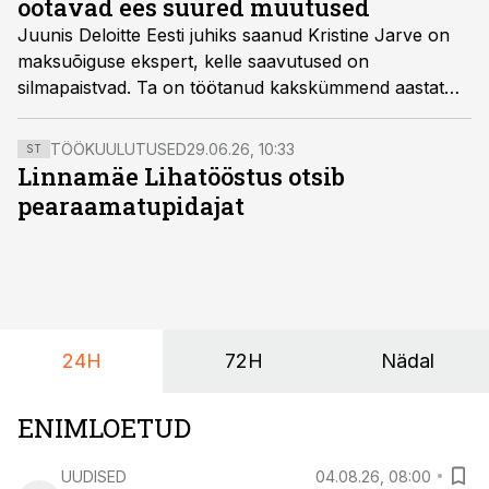
ootavad ees suured muutused
Juunis Deloitte Eesti juhiks saanud Kristine Jarve on
maksuõiguse ekspert, kelle saavutused on
silmapaistvad. Ta on töötanud kakskümmend aastat
finantssektoris, sh neli aastat ühes BIG4 hulka
kuuluva finantsteenuseid pakkuva organisatsiooni
TÖÖKUULUTUSED
29.06.26, 10:33
ST
Londoni kontoris, juhtides ülemaailmseid projekte.
Linnamäe Lihatööstus otsib
„Tuleb keskenduda oma tugevustele. Kui tegelda
pearaamatupidajat
nõrkustega, on tulemuseks keskmine, mitte hea
tulemus. Kui keskendud tugevustele, annab see aga
parimaid tulemusi,” avaldab Deloitte Eesti uus juhtiv
partner, võluv lätlanna Kristine Jarve ühe olulise edu
valemi.
24H
72H
Nädal
ENIMLOETUD
UUDISED
04.08.26, 08:00