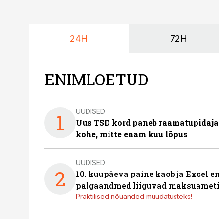
24H
72H
ENIMLOETUD
UUDISED
1
Uus TSD kord paneb raamatupidaj
kohe, mitte enam kuu lõpus
UUDISED
2
10. kuupäeva paine kaob ja Excel en
palgaandmed liiguvad maksuameti
Praktilised nõuanded muudatusteks!