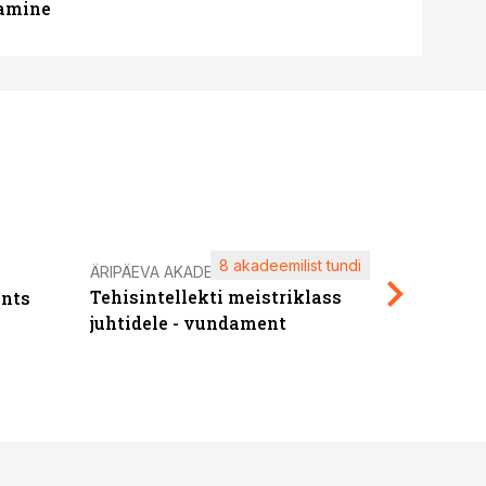
tamine
8 akadeemilist tundi
Kasuta ä
ÄRIPÄEVA AKADEEMIA
Tehisintellekti meistriklass
nts
maksuva
juhtidele - vundament