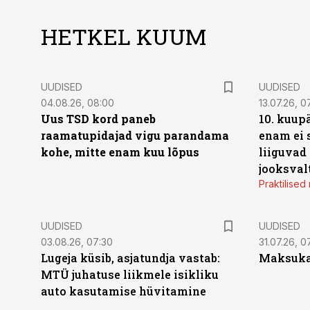
HETKEL KUUM
UUDISED
UUDISED
04.08.26, 08:00
13.07.26, 0
Uus TSD kord paneb
10. kuup
raamatupidajad vigu parandama
enam ei 
kohe, mitte enam kuu lõpus
liiguvad
jooksval
Praktilise
UUDISED
UUDISED
03.08.26, 07:30
31.07.26, 0
Lugeja küsib, asjatundja vastab:
Maksukal
MTÜ juhatuse liikmele isikliku
auto kasutamise hüvitamine