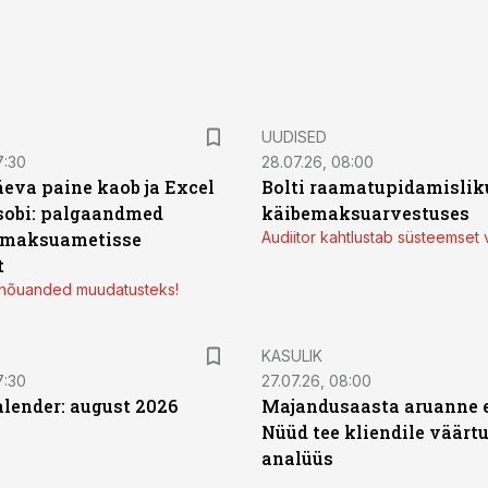
UUDISED
7:30
28.07.26, 08:00
äeva paine kaob ja Excel
Bolti raamatupidamisliku
sobi: palgaandmed
käibemaksuarvestuses
 maksuametisse
Audiitor kahtlustab süsteemset 
t
d nõuanded muudatusteks!
KASULIK
7:30
27.07.26, 08:00
ender: august 2026
Majandusaasta aruanne e
Nüüd tee kliendile väärtu
analüüs