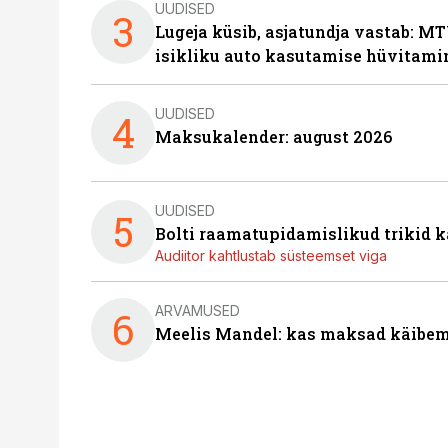
UUDISED
3
Lugeja küsib, asjatundja vastab: MT
isikliku auto kasutamise hüvitami
UUDISED
4
Maksukalender: august 2026
UUDISED
5
Bolti raamatupidamislikud trikid
Audiitor kahtlustab süsteemset viga
ARVAMUSED
6
Meelis Mandel: kas maksad käibem