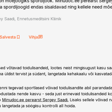
on moejoogiks spordijook. Minudoc.ee perearst Serge
da spordijoogid endas sisaldavad ning kellele need mõ
y Saadi, Ennetusmeditsiini Kliinik
Salvesta
Vihja
sed võtavad toidulisandeid, lootes neist mingisugust kasu sa
üldist tervist ja südant, langetada kehakaalu või kasvatada
enni tegevad sportlased võivad toidulisandite abil parandada
odustada nende kasvu - seda just erinevaid toidulisandeid k
b
Minudoc.ee perearst Sergey Saadi.
Lisaks sellele võivad n
 langetada ja söögiisu kontrolli all hoida.