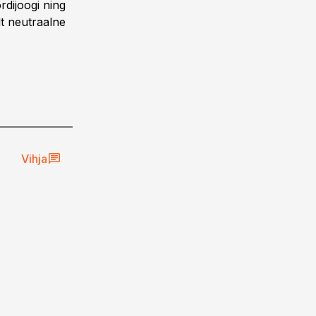
rdijoogi ning
lt neutraalne
ST
Vihja
29.06.26, 10:33
Linnamäe Lihatööstus otsib
pearaamatupidajat