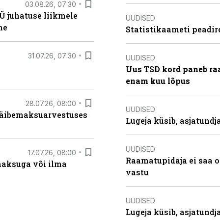
03.08.26, 07:30
Ü juhatuse liikmele
UUDISED
ne
Statistikaameti peadir
31.07.26, 07:30
UUDISED
Uus TSD kord paneb ra
enam kuu lõpus
28.07.26, 08:00
UUDISED
 käibemaksuarvestuses
Lugeja küsib, asjatund
UUDISED
17.07.26, 08:00
Raamatupidaja ei saa o
aksuga või ilma
vastu
UUDISED
Lugeja küsib, asjatundj