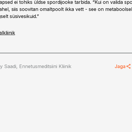
 lapsed ei tohiks üldse spordijooke tarbida. “Kui on valida spo
hel, siis soovitan omaltpoolt ikka vett - see on metaboolse
igselt süsivesikuid.”
lkliinik
 Saadi, Ennetusmeditsiini Kliinik
Jaga
11.12.19, 11:00
peaks lahkuma, kui
Tööandjad soovivad
laiendada terviseedenduse
maksuvabastust