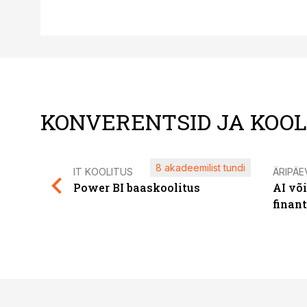
KONVERENTSID JA KOO
8 akadeemilist tundi
IT KOOLITUS
ÄRIPÄE
Power BI baaskoolitus
AI võ
finan