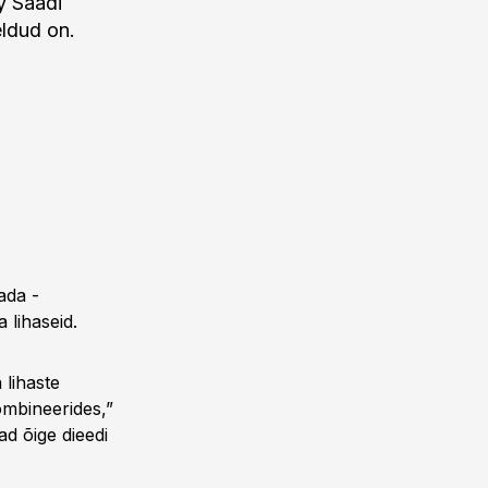
y Saadi
eldud on.
ada -
 lihaseid.
 lihaste
ombineerides,”
ad õige dieedi