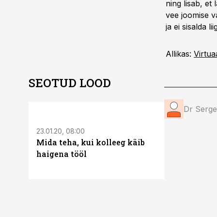
ning lisab, et
vee joomise va
ja ei sisalda li
Allikas:
Virtuaa
SEOTUD LOOD
Dr Sergey
23.01.20, 08:00
18.10.19, 10:20
Mida teha, kui kolleeg käib
Kas töölt 
haigena tööl
tervis halb