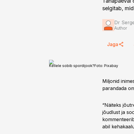
Tänapäeval 
selgitab, mi
Dr Serge
Author
Jaga
Kellele sobib spordijook?
Foto:
Pixabay
Miljonid inime
parandada oma 
“Näiteks jõutr
jõudlust ja so
kommenteeri
abil kehakaalu