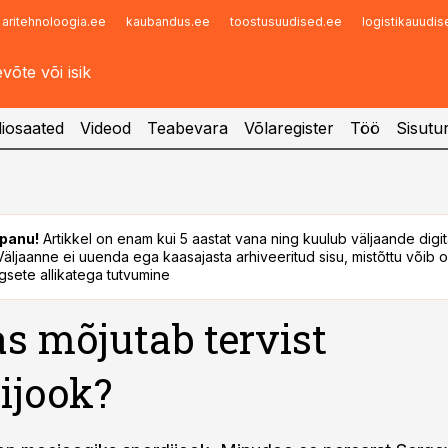
aritehnoloogia.ee
kaubandus.ee
toostusuudised.ee
logistikauudi
Infopank
Radar
iosaated
Videod
Teabevara
Võlaregister
Töö
Sisutu
panu!
Artikkel on enam kui 5 aastat vana ning kuulub väljaande digi
. Väljaanne ei uuenda ega kaasajasta arhiveeritud sisu, mistõttu võib ol
sete allikatega tutvumine
s mõjutab tervist
ijook?