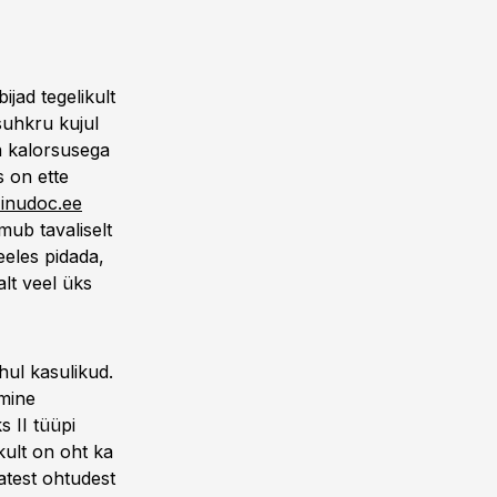
ijad tegelikult
suhkru kujul
la kalorsusega
 on ette
inudoc.ee
mub tavaliselt
eeles pidada,
alt veel üks
hul kasulikud.
imine
 II tüüpi
ult on oht ka
atest ohtudest