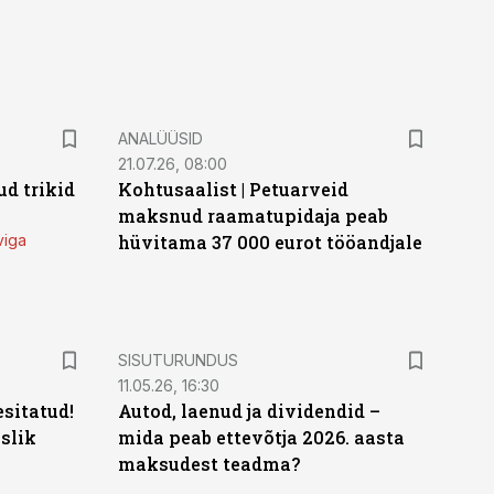
ANALÜÜSID
21.07.26, 08:00
d trikid
Kohtusaalist
|
Petuarveid
maksnud raamatupidaja peab
viga
hüvitama 37 000 eurot tööandjale
ST
SISUTURUNDUS
11.05.26, 16:30
sitatud!
Autod, laenud ja dividendid –
slik
mida peab ettevõtja 2026. aasta
maksudest teadma?