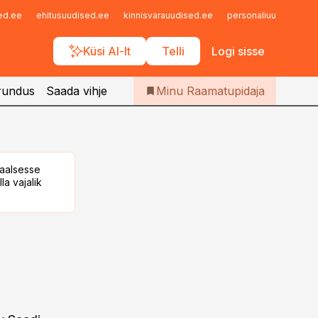
Iseteenindus
sed.ee
ehitusuudised.ee
kinnisvarauudised.ee
personaliuudised.ee
Telli Raamatupidaja
Küsi AI-lt
Telli
Logi sisse
rundus
Saada vihje
Minu Raamatupidaja
taalsesse
la vajalik