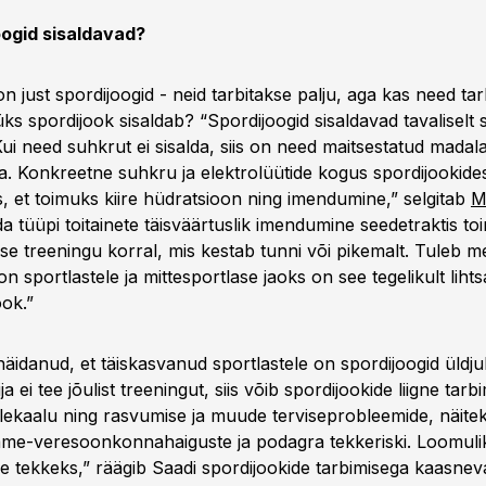
oogid sisaldavad?
n just spordijoogid - neid tarbitakse palju, aga kas need tarb
ks spordijook sisaldab? “Spordijoogid sisaldavad tavaliselt 
Kui need suhkrut ei sisalda, siis on need maitsestatud mada
. Konkreetne suhkru ja elektrolüütide kogus spordijookides
s, et toimuks kiire hüdratsioon ning imendumine,” selgitab
M
a tüüpi toitainete täisväärtuslik imendumine seedetraktis toi
ivse treeningu korral, mis kestab tunni või pikemalt. Tuleb m
on sportlastele ja mittesportlase jaoks on see tegelikult lihts
ook.”
äidanud, et täiskasvanud sportlastele on spordijoogid üldju
ja ei tee jõulist treeningut, siis võib spordijookide liigne tarb
ekaalu ning rasvumise ja muude terviseprobleemide, näiteks
ame-veresoonkonnahaiguste ja podagra tekkeriski. Loomulik
 tekkeks,” räägib Saadi spordijookide tarbimisega kaasnev