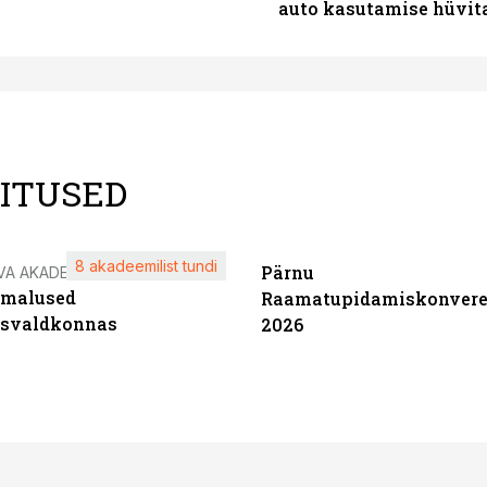
auto kasutamise hüvi
LITUSED
8 akadeemilist tundi
Pärnu
VA AKADEEMIA
imalused
Raamatupidamiskonvere
tsvaldkonnas
2026