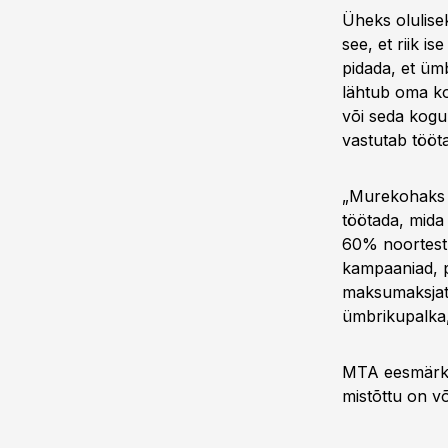
Üheks olulise
see, et riik i
pidada, et üm
lähtub oma kon
või seda kogu
vastutab tööta
„Murekohaks 
töötada, mida
60% noortest.
kampaaniad, 
maksumaksjate
ümbrikupalka
MTA eesmärk 
mistõttu on v