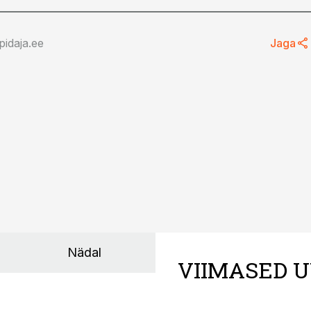
idaja.ee
Jaga
29.05.19, 11:05
ikupalga probleem
Ka hooajaline töötamine
t ulatuslik
tuleb registreerida
Nädal
VIIMASED U