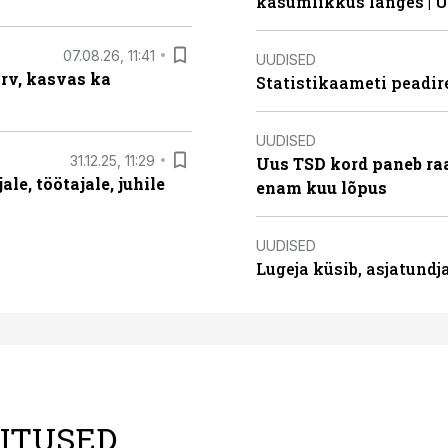
kasumlikkus langes | U
07.08.26, 11:41
UUDISED
arv, kasvas ka
Statistikaameti peadir
UUDISED
31.12.25, 11:29
Uus TSD kord paneb ra
le, töötajale, juhile
enam kuu lõpus
UUDISED
Lugeja küsib, asjatund
LITUSED