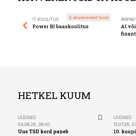
8 akadeemilist tundi
IT KOOLITUS
ÄRIPÄE
Power BI baaskoolitus
AI võ
finan
HETKEL KUUM
UUDISED
UUDISED
04.08.26, 08:00
13.07.26, 0
Uus TSD kord paneb
10. kuup