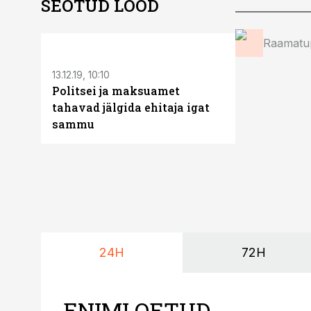
SEOTUD LOOD
Raamatup
13.12.19, 10:10
12.06.19, 12:54
Politsei ja maksuamet
MTA: ümbr
tahavad jälgida ehitaja igat
on jätkuval
sammu
24H
72H
ENIMLOETUD