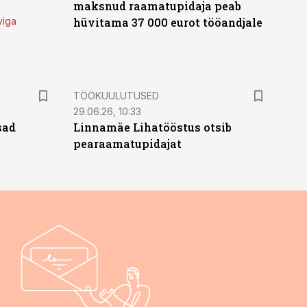
maksnud raamatupidaja peab
viga
hüvitama 37 000 eurot tööandjale
ST
TÖÖKUULUTUSED
29.06.26, 10:33
sad
Linnamäe Lihatööstus otsib
pearaamatupidajat