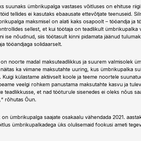
ks suunaks ümbrikupalga vastases võitluses on ehituse riig
se töid tellides ei kasutaks ebaausate ettevõtjate teenuseid. S
brikupalga maksmisel on alati kaks osapoolt – tööandja ja t
trollides sellest, et kui töötaja on teadlikult ümbrikupalka
ni ise nõudnud, siis töötasult kinni pidamata jäänud tulumak
ja tööandjaga solidaarselt.
on noorte madal maksuteadlikkus ja suurem valmisolek ü
 näitas ka viimane maksutahte uuring, kus ümbrikupalka suht
 Kuigi külastame aktiivselt koole ja teeme noortele suunatu
peame veelgi rohkem panustama maksutahte kasvu ja tulev
 teadlikkusse, et nad tööturule sisenedes ei oleks nõus s
,“ rõhutas Õun.
on ümbrikupalga saajate osakaalu vähendada 2021. aasta
õitlus ümbrikupalkadega üks olulisemaid fookusi ameti tegev