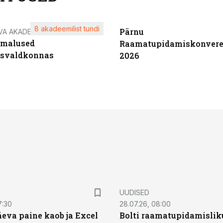
8 akadeemilist tundi
Pärnu
VA AKADEEMIA
imalused
Raamatupidamiskonvere
tsvaldkonnas
2026
UUDISED
7:30
28.07.26, 08:00
äeva paine kaob ja Excel
Bolti raamatupidamisliku