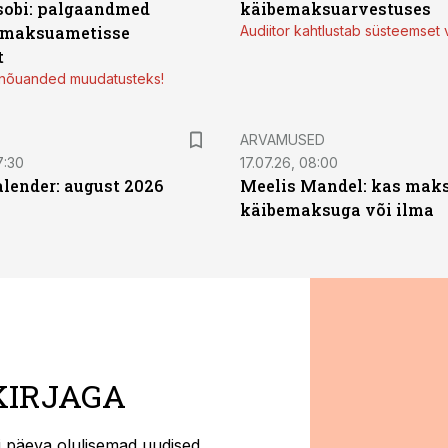
sobi: palgaandmed
käibemaksuarvestuses
 maksuametisse
Audiitor kahtlustab süsteemset 
t
d nõuanded muudatusteks!
ARVAMUSED
7:30
17.07.26, 08:00
ender: august 2026
Meelis Mandel: kas mak
käibemaksuga või ilma
KIRJAGA
ti päeva olulisemad uudised.