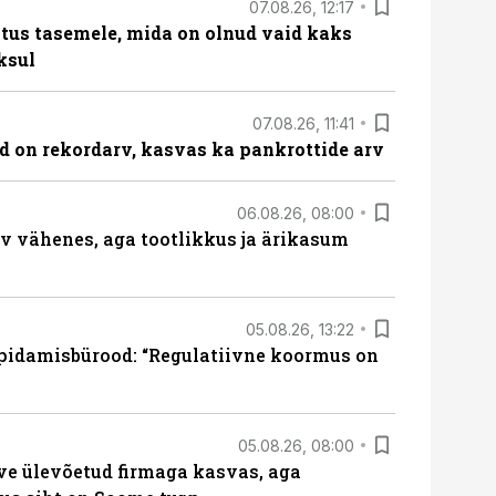
07.08.26, 12:17
tus tasemele, mida on olnud vaid kaks
ksul
07.08.26, 11:41
id on rekordarv, kasvas ka pankrottide arv
06.08.26, 08:00
rv vähenes, aga tootlikkus ja ärikasum
05.08.26, 13:22
pidamisbürood: “Regulatiivne koormus on
05.08.26, 08:00
ve ülevõetud firmaga kasvas, aga