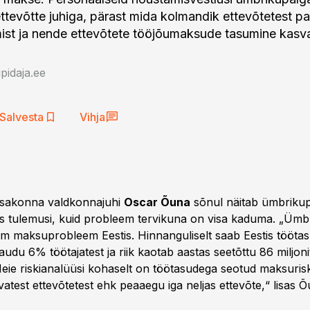
ttevõtte juhiga, pärast mida kolmandik ettevõtetest 
st ja nende ettevõtete tööjõumaksude tasumine kasvas
idaja.ee
Salvesta
Vihja
osakonna valdkonnajuhi
Oscar Õuna
sõnul näitab ümbriku
us tulemusi, kuid probleem tervikuna on visa kaduma. „Üm
rim maksuprobleem Eestis. Hinnanguliselt saab Eestis tööta
audu 6% töötajatest ja riik kaotab aastas seetõttu 86 miljoni
ie riskianalüüsi kohaselt on töötasudega seotud maksuris
vatest ettevõtetest ehk peaaegu iga neljas ettevõte,“ lisas Õ