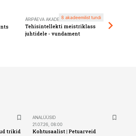
8 akadeemilist tundi
Kasuta ä
ÄRIPÄEVA AKADEEMIA
Tehisintellekti meistriklass
nts
maksuva
juhtidele - vundament
ANALÜÜSID
21.07.26, 08:00
d trikid
Kohtusaalist
|
Petuarveid