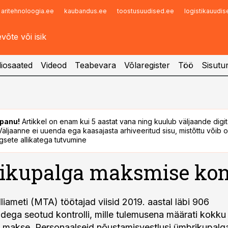
aritehnoloogia.ee
kaubandus.ee
toostusuudised.ee
logistikauudi
Infopank
Radar
iosaated
Videod
Teabevara
Võlaregister
Töö
Sisutu
panu!
Artikkel on enam kui 5 aastat vana ning kuulub väljaande digi
. Väljaanne ei uuenda ega kaasajasta arhiveeritud sisu, mistõttu võib ol
sete allikatega tutvumine
kupalga maksmise kont
liameti (MTA) töötajad viisid 2019. aastal läbi 906
ega seotud kontrolli, mille tulemusena määrati kokku 
ot makse. Personaalseid nõustamisvestlusi ümbrikupalga 