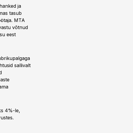
ihanked ja
ilmas tasub
öötaja. MTA
 vastu võtnud
su eest
mbrikupalgaga
usid sallivalt
d
aste
aama
ks 4%-le,
ustes.