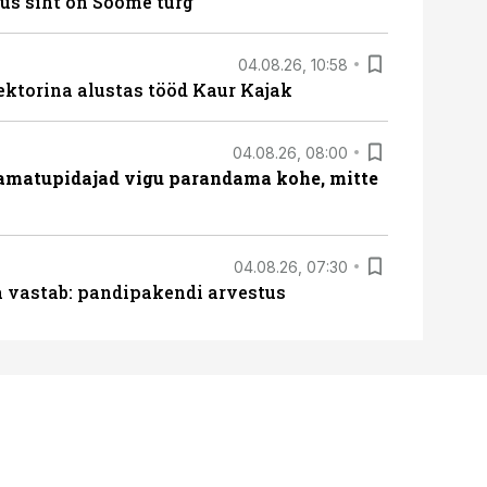
us siht on Soome turg
04.08.26, 10:58
ektorina alustas tööd Kaur Kajak
04.08.26, 08:00
amatupidajad vigu parandama kohe, mitte
04.08.26, 07:30
ja vastab: pandipakendi arvestus