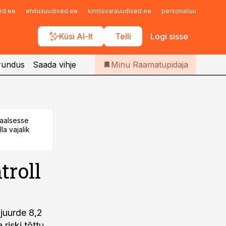
Iseteenindus
sed.ee
ehitusuudised.ee
kinnisvarauudised.ee
personaliuudised.ee
Telli Raamatupidaja
Küsi AI-lt
Telli
Logi sisse
rundus
Saada vihje
Minu Raamatupidaja
taalsesse
la vajalik
roll
juurde 8,2
riski tõttu