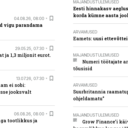
MAJANDUSTULEMUSED
Eesti hinnakasv aeglus
korda kümne aasta joo
04.08.26, 08:00
ad vigu parandama
ARVAMUSED
Eamets: u
usi ettevõtte
29.05.25, 07:30
ja 1,3 miljonit eurot.
MAJANDUSTULEMUSED
Numeri töötajate a
tõusisid
13.07.26, 07:30
am ei sobi:
ARVAMUSED
Suurbritannia raamatu
sse jooksvalt
ohjeldamatu”
06.08.26, 08:00
MAJANDUSTULEMUSED
ga tootlikkus ja
Grow Finance’i käi