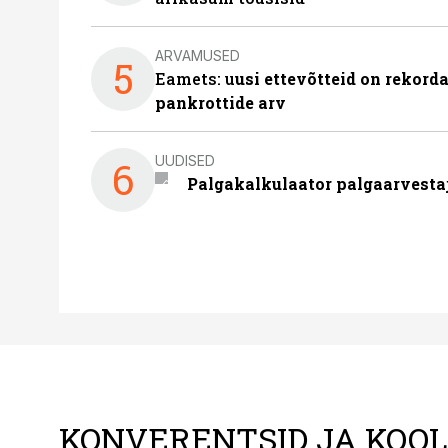
ARVAMUSED
5
Eamets: u
usi ettevõtteid on rekord
pankrottide arv
UUDISED
6
Palgakalkulaator palgaarvestaja
KONVERENTSID JA KOO