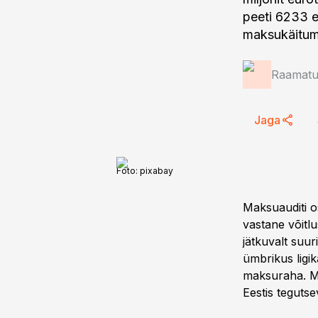
peeti 6233 e
maksukäitumi
Raamatup
Jaga
Foto:
pixabay
Maksuauditi 
vastane võitl
jätkuvalt suu
ümbrikus ligik
maksuraha. Me
Eestis tegutse