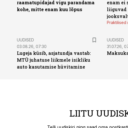
raamatupidajad vigu parandama
enam ei 
kohe, mitte enam kuu lõpus
liiguvad
jooksval
Praktilise
UUDISED
UUDISED
03.08.26, 07:30
31.07.26, 0
Lugeja küsib, asjatundja vastab:
Maksukal
MTÜ juhatuse liikmele isikliku
auto kasutamise hüvitamine
LIITU UUDIS
Telli uudiskiri ning saad oma postkas