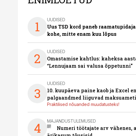
UUDISED
1
Uus TSD kord paneb raamatupidaj
kohe, mitte enam kuu lõpus
UUDISED
2
Omastamise kahtlus: kaheksa aastat 
“Lennujaam sai valusa õppetunni”
UUDISED
3
10. kuupäeva paine kaob ja Excel en
palgaandmed liiguvad maksuameti
Praktilised nõuanded muudatusteks!
MAJANDUSTULEMUSED
4
Numeri töötajate arv vähenes, a
ärikasum tõusisid