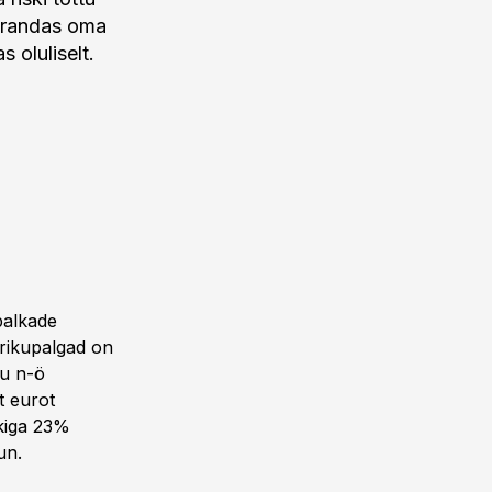
parandas oma
 oluliselt.
palkade
brikupalgad on
su n-ö
t eurot
kiga 23%
un.