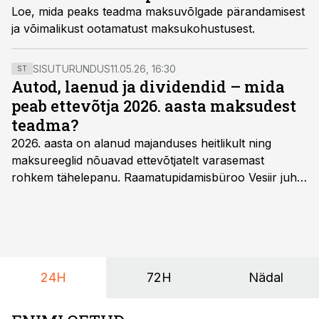
Loe, mida peaks teadma maksuvõlgade pärandamisest
ja võimalikust ootamatust maksukohustusest.
SISUTURUNDUS
11.05.26, 16:30
ST
Autod, laenud ja dividendid – mida
peab ettevõtja 2026. aasta maksudest
teadma?
2026. aasta on alanud majanduses heitlikult ning
maksureeglid nõuavad ettevõtjatelt varasemast
rohkem tähelepanu. Raamatupidamisbüroo Vesiir juht
ja omanik Enno Lepvalts selgitab, millised muudatused
mõjutavad enim auto kasutamist, laenusuhteid ja
dividendide maksustamist ning kus peituvad suurimad
riskikohad.
24H
72H
Nädal