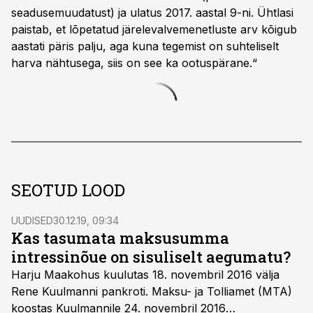
seadusemuudatust) ja ulatus 2017. aastal 9-ni. Ühtlasi
paistab, et lõpetatud järelevalvemenetluste arv kõigub
aastati päris palju, aga kuna tegemist on suhteliselt
harva nähtusega, siis on see ka ootuspärane.“
SEOTUD LOOD
UUDISED
30.12.19, 09:34
Kas tasumata maksusumma
intressinõue on sisuliselt aegumatu?
Harju Maakohus kuulutas 18. novembril 2016 välja
Rene Kuulmanni­ pankroti. Maksu- ja Tolliamet (MTA)
koostas Kuulmannile 24. novembril­ 2016