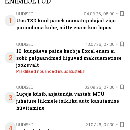
ENIMLOETUD
UUDISED
04.08.26, 08:00
1
Uus TSD kord paneb raamatupidajad vigu
parandama kohe, mitte enam kuu lõpus
UUDISED
13.07.26, 07:30
10. kuupäeva paine kaob ja Excel enam ei
2
sobi: palgaandmed liiguvad maksuametisse
jooksvalt
Praktilised nõuanded muudatusteks!
UUDISED
03.08.26, 07:30
Lugeja küsib, asjatundja vastab: MTÜ
3
juhatuse liikmele isikliku auto kasutamise
hüvitamine
UUDISED
31.07.26, 07:30
4