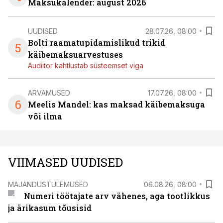
Maksukalender: august 2026
UUDISED
28.07.26, 08:00
Bolti raamatupidamislikud trikid
5
käibemaksuarvestuses
Audiitor kahtlustab süsteemset viga
ARVAMUSED
17.07.26, 08:00
6
Meelis Mandel: kas maksad käibemaksuga
või ilma
VIIMASED UUDISED
MAJANDUSTULEMUSED
06.08.26, 08:00
Numeri töötajate arv vähenes, aga tootlikkus
ja ärikasum tõusisid