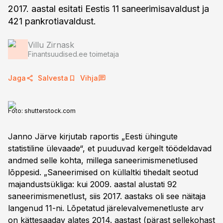
2017. aastal esitati Eestis 11 saneerimisavaldust ja
421 pankrotiavaldust.
Villu Zirnask
Finantsuudised.ee toimetaja
Jaga
Salvesta
Vihja
Foto:
shutterstock.com
Janno Järve kirjutab raportis „Eesti ühingute
statistiline ülevaade“, et puuduvad kergelt töödeldavad
andmed selle kohta, millega saneerimismenetlused
lõppesid. „Saneerimised on küllaltki tihedalt seotud
majandustsükliga: kui 2009. aastal alustati 92
saneerimismenetlust, siis 2017. aastaks oli see näitaja
langenud 11-ni. Lõpetatud järelevalvemenetluste arv
on kättesaadav alates 2014. aastast (pärast sellekohast