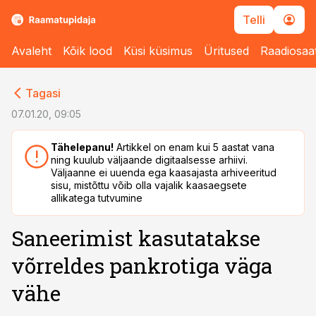
Telli
Avaleht
Kõik lood
Küsi küsimus
Üritused
Raadiosaa
cebook
Tagasi
Twitter)
07.01.20, 09:05
kedIn
Tähelepanu!
Artikkel on enam kui 5 aastat vana
ning kuulub väljaande digitaalsesse arhiivi.
ail
Väljaanne ei uuenda ega kaasajasta arhiveeritud
sisu, mistõttu võib olla vajalik kaasaegsete
k
allikatega tutvumine
Saneerimist kasutatakse
võrreldes pankrotiga väga
vähe