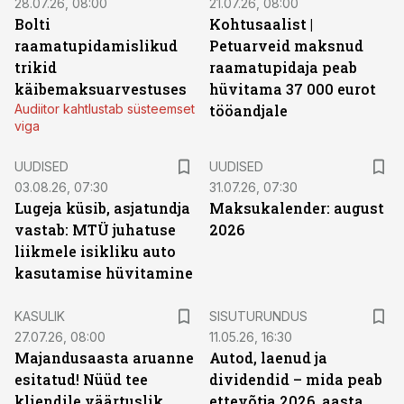
28.07.26, 08:00
21.07.26, 08:00
Bolti
Kohtusaalist
|
raamatupidamislikud
Petuarveid maksnud
trikid
raamatupidaja peab
käibemaksuarvestuses
hüvitama 37 000 eurot
Audiitor kahtlustab süsteemset
tööandjale
viga
UUDISED
UUDISED
03.08.26, 07:30
31.07.26, 07:30
Lugeja küsib, asjatundja
Maksukalender: august
vastab: MTÜ juhatuse
2026
liikmele isikliku auto
kasutamise hüvitamine
ST
KASULIK
SISUTURUNDUS
27.07.26, 08:00
11.05.26, 16:30
Majandusaasta aruanne
Autod, laenud ja
esitatud! Nüüd tee
dividendid – mida peab
kliendile väärtuslik
ettevõtja 2026. aasta