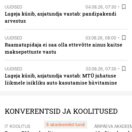
UUDISED
04.08.26, 07:30
Lugeja küsib, asjatundja vastab: pandipakendi
arvestus
UUDISED
03.08.26, 08:00
Raamatupidaja ei saa olla ettevõtte ainus kaitse
maksepettuste vastu
UUDISED
03.08.26, 07:30
Lugeja küsib, asjatundja vastab: MTÜ juhatuse
liikmele isikliku auto kasutamise hüvitamine
KONVERENTSID JA KOOLITUSED
8 akadeemilist tundi
IT KOOLITUS
ÄRIPÄEVA AKADEE