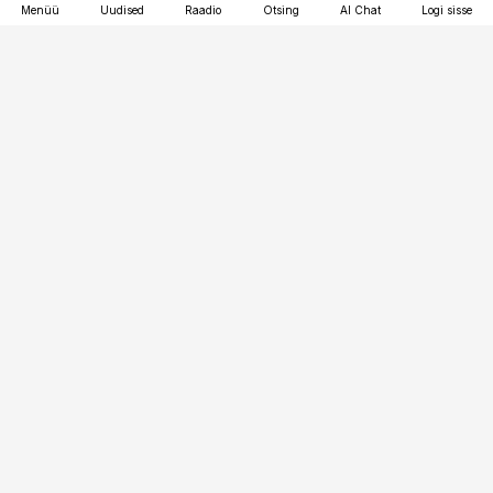
Menüü
Uudised
Raadio
Otsing
AI Chat
Logi sisse
Vana-Lõuna 39/1, 19094 Tallinn
(+372) 667 0111
raamatupidaja@raamatupidaja.ee
Telli
Reklaam
Firmast
Sisu kasutamisõigused
Ajakirjaniku
eetikakoodeks
Üldtingimused
Privaatsustingimused
Küpsiste poliitika
KKK
Eesti Meediaettevõtete
Eelistuste haldamine
Liit