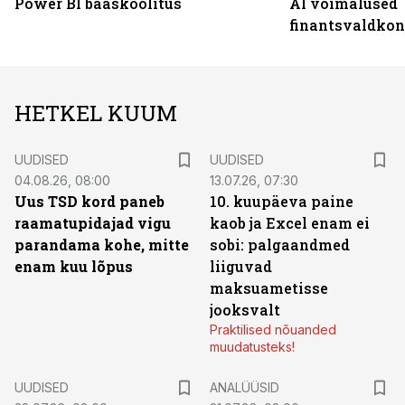
Power BI baaskoolitus
AI võimalused
finantsvaldko
HETKEL KUUM
UUDISED
UUDISED
04.08.26, 08:00
13.07.26, 07:30
Uus TSD kord paneb
10. kuupäeva paine
raamatupidajad vigu
kaob ja Excel enam ei
parandama kohe, mitte
sobi: palgaandmed
enam kuu lõpus
liiguvad
maksuametisse
jooksvalt
Praktilised nõuanded
muudatusteks!
UUDISED
ANALÜÜSID