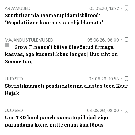
ARVAMUSED
05.08.26, 13:22
Suurbritannia raamatupidamisbürood:
“Regulatiivne koormus on ohjeldamatu”
MAJANDUSTULEMUSED
05.08.26, 08:00
Grow Finance’i käive ülevõetud firmaga
kasvas, aga kasumlikkus langes | Uus siht on
Soome turg
UUDISED
04.08.26, 10:58
Statistikaameti peadirektorina alustas tööd Kaur
Kajak
UUDISED
04.08.26, 08:00
Uus TSD kord paneb raamatupidajad vigu
parandama kohe, mitte enam kuu lõpus