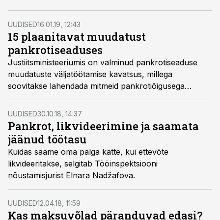
intressinõude, mille kohaselt on Kuulmanni tasumata
maksusummadelt arvestatud intress kokku 1 700 773
UUDISED
16.01.19, 12:43
eurot 22 senti.
15 plaanitavat muudatust
pankrotiseaduses
Justiitsministeeriumis on valminud pankrotiseaduse
muudatuste väljatöötamise kavatsus, millega
soovitakse lahendada mitmeid pankrotiõigusega
seonduvaid probleeme. Näiteks plaanitakse luua
maksejõuetusinstituut, täpsustada pankrotiavalduse
UUDISED
30.10.18, 14:37
esitamise aega, tagada kohtunike suurem
Pankrot, likvideerimine ja saamata
spetsialiseerumine maksejõuetuse asjadele ning
jäänud töötasu
laiendada pankrotiavalduse esitamise kohustust
Kuidas saame oma palga kätte, kui ettevõte
osanikele ja nõukogu liikmetele.
likvideeritakse, selgitab Tööinspektsiooni
nõustamisjurist Elnara Nadžafova.
UUDISED
12.04.18, 11:59
Kas maksuvõlad päranduvad edasi?