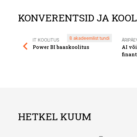
KONVERENTSID JA KOO
8 akadeemilist tundi
IT KOOLITUS
ÄRIPÄE
Power BI baaskoolitus
AI võ
finan
HETKEL KUUM