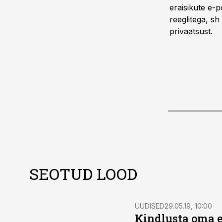
eraisikute e-p
reeglitega, s
privaatsust.
SEOTUD LOOD
UUDISED
29.05.19, 10:00
Kindlusta oma e