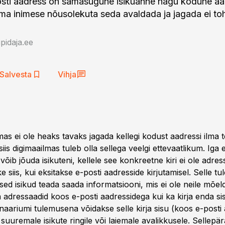
osti aadress on samasugune isikuanne nagu kodune aa
ilma inimese nõusolekuta seda avaldada ja jagada ei toh
idaja.ee
Salvesta
Vihja
mas ei ole heaks tavaks jagada kellegi kodust aadressi ilma 
iis digimaailmas tuleb olla sellega veelgi ettevaatlikum. Iga e-
 võib jõuda isikuteni, kellele see konkreetne kiri ei ole adres
 siis, kui eksitakse e-posti aadresside kirjutamisel. Selle 
sed isikud teada saada informatsiooni, mis ei ole neile mõel
rja adressaadid koos e-posti aadressidega kui ka kirja enda si
aariumi tulemusena võidakse selle kirja sisu (koos e-posti
suuremale isikute ringile või laiemale avalikkusele. Sellepär