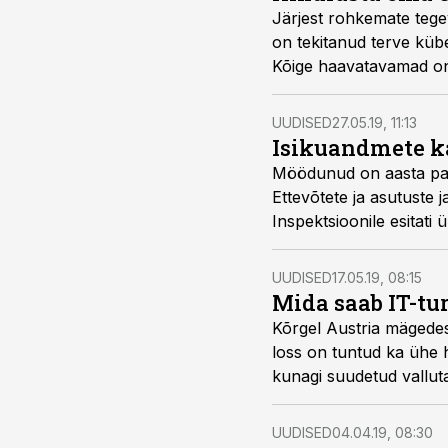
Järjest rohkemate tege
on tekitanud terve kübe
Kõige haavatavamad on 
kellel on puudulik kübe
UUDISED
27.05.19, 11:13
Isikuandmete k
Möödunud on aasta palj
Ettevõtete ja asutuste 
Inspektsioonile esitati
Thornton Balticu õigus
UUDISED
17.05.19, 08:15
Mida saab IT-tur
Kõrgel Austria mägedes
loss on tuntud ka ühe 
kunagi suudetud vallut
UUDISED
04.04.19, 08:30