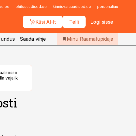
Iseteenindus
sed.ee
ehitusuudised.ee
kinnisvarauudised.ee
personaliuudised.ee
Telli Raamatupidaja
Küsi AI-lt
Telli
Logi sisse
rundus
Saada vihje
Minu Raamatupidaja
taalsesse
la vajalik
sti