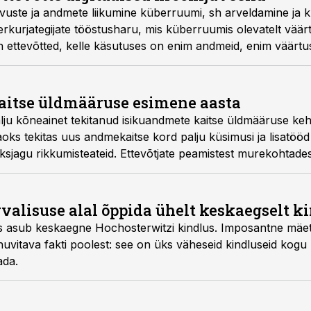
vuste ja andmete liikumine küberruumi, sh arveldamine ja k
rkurjategijate tööstusharu, mis küberruumis olevatelt väärtu
ettevõtted, kelle käsutuses on enim andmeid, enim väärtus
rhügieen, kirjutab Grant Thornton Balticu andmekaitsespets
aitse üldmääruse esimene aasta
u kõneainet tekitanud isikuandmete kaitse üldmääruse keh
jaoks tekitas uus andmekaitse kord palju küsimusi ja lisatö
 üksjagu rikkumisteateid. Ettevõtjate peamistest murekohtades
nõustaja Allan Kubu.
valisuse alal õppida ühelt keskaegselt k
 asub keskaegne Hochosterwitzi kindlus. Imposantne mäetip
huvitava fakti poolest: see on üks väheseid kindluseid kogu
ada.