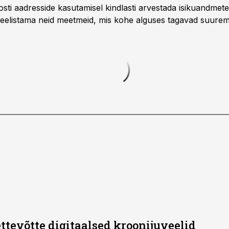
osti aadresside kasutamisel kindlasti arvestada isikuandmete
h eelistama neid meetmeid, mis kohe alguses tagavad suure
ttevõtte digitaalsed kroonijuveelid