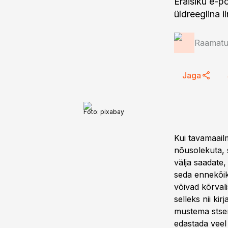
Eraisiku e-p
üldreeglina 
Raamatup
Jaga
Foto:
pixabay
Kui tavamaail
nõusolekuta, s
välja saadate,
seda ennekõike
võivad kõrvali
selleks nii ki
mustema stsen
edastada veel 