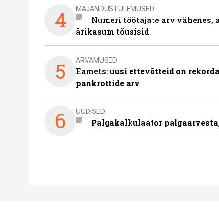
MAJANDUSTULEMUSED
4
Numeri töötajate arv vähenes, a
ärikasum tõusisid
ARVAMUSED
5
Eamets: u
usi ettevõtteid on rekord
pankrottide arv
UUDISED
6
Palgakalkulaator palgaarvestaja