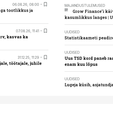
06.08.26, 08:00
MAJANDUSTULEMUSED
ga tootlikkus ja
Grow Finance’i käi
kasumlikkus langes | U
07.08.26, 11:41
UUDISED
arv, kasvas ka
Statistikaameti peadir
UUDISED
31.12.25, 11:29
Uus TSD kord paneb ra
le, töötajale, juhile
enam kuu lõpus
UUDISED
Lugeja küsib, asjatund