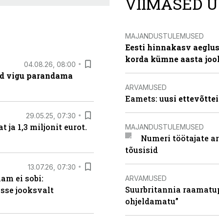
VIIMASED U
MAJANDUSTULEMUSED
Eesti hinnakasv aeglus
korda kümne aasta joo
04.08.26, 08:00
ad vigu parandama
ARVAMUSED
Eamets: u
usi ettevõtte
29.05.25, 07:30
ja 1,3 miljonit eurot.
MAJANDUSTULEMUSED
Numeri töötajate a
tõusisid
13.07.26, 07:30
am ei sobi:
ARVAMUSED
Suurbritannia raamatu
sse jooksvalt
ohjeldamatu”