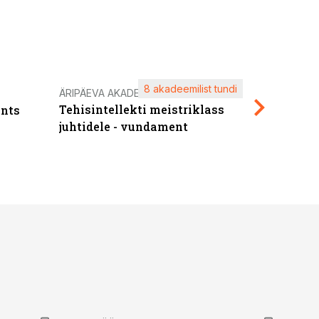
8 akadeemilist tundi
Kasuta ä
ÄRIPÄEVA AKADEEMIA
Tehisintellekti meistriklass
nts
maksuva
juhtidele - vundament