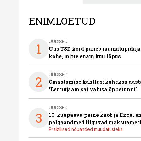
ENIMLOETUD
UUDISED
1
Uus TSD kord paneb raamatupidaj
kohe, mitte enam kuu lõpus
UUDISED
2
Omastamise kahtlus: kaheksa aastat 
“Lennujaam sai valusa õppetunni”
UUDISED
3
10. kuupäeva paine kaob ja Excel en
palgaandmed liiguvad maksuameti
Praktilised nõuanded muudatusteks!