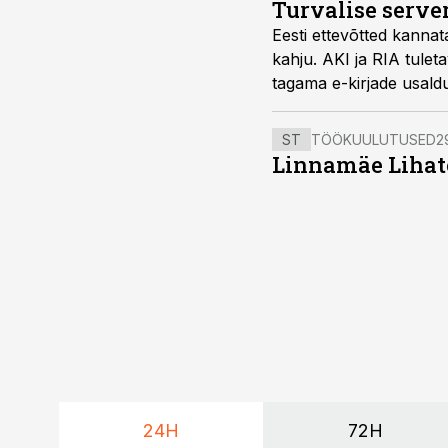
Turvalise server
Eesti ettevõtted kannat
kahju. AKI ja RIA tulet
tagama e-kirjade usaldu
ST
TÖÖKUULUTUSED
2
Linnamäe Lihatö
24H
72H