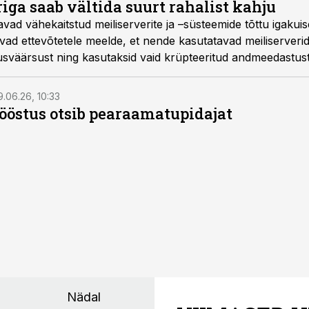
iga saab vältida suurt rahalist kahju
avad vähekaitstud meiliserverite ja –süsteemide tõttu igakuis
avad ettevõtetele meelde, et nende kasutatavad meiliserverid
sväärsust ning kasutaksid vaid krüpteeritud andmeedastust j
9.06.26, 10:33
östus otsib pearaamatupidajat
Nädal