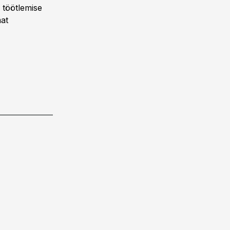
 töötlemise
mat