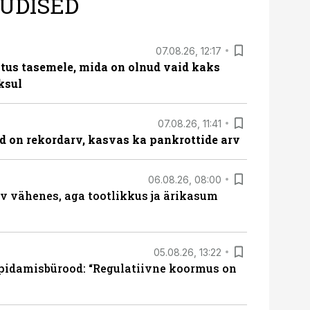
UDISED
07.08.26, 12:17
tus tasemele, mida on olnud vaid kaks
ksul
07.08.26, 11:41
id on rekordarv, kasvas ka pankrottide arv
06.08.26, 08:00
rv vähenes, aga tootlikkus ja ärikasum
05.08.26, 13:22
pidamisbürood: “Regulatiivne koormus on