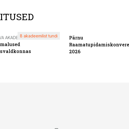
LITUSED
8 akadeemilist tundi
Pärnu
VA AKADEEMIA
imalused
Raamatupidamiskonvere
tsvaldkonnas
2026