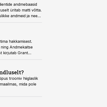
lientide andmebaasid
selt üritab matti võtta.
likke andmeid ja need,
ialist Maili Torma.
tima hakkamisest.
öd ning Andmekaitse
t kirjutab Grant
indluselt?
us trooniv hiiglaslik
 maailmas, mida pole