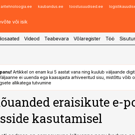
aritehnoloogia.ee
kaubandus.ee
toostusuudised.ee
logistikauudi
Infopank
Radar
iosaated
Videod
Teabevara
Võlaregister
Töö
Sisutu
panu!
Artikkel on enam kui 5 aastat vana ning kuulub väljaande digi
. Väljaanne ei uuenda ega kaasajasta arhiveeritud sisu, mistõttu võib ol
sete allikatega tutvumine
õuanded eraisikute e-po
sside kasutamisel