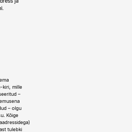
dress ja
i.
tema
kiri, mille
seeritud –
tulemusena
dud – olgu
su. Kõige
 aadressidega)
ast tulebki