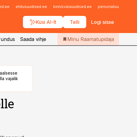
Iseteenindus
sed.ee
ehitusuudised.ee
kinnisvarauudised.ee
personaliuudised.ee
Telli Raamatupidaja
Küsi AI-lt
Telli
Logi sisse
rundus
Saada vihje
Minu Raamatupidaja
taalsesse
la vajalik
lle