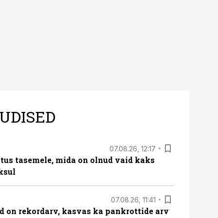
UDISED
07.08.26, 12:17
tus tasemele, mida on olnud vaid kaks
ksul
07.08.26, 11:41
id on rekordarv, kasvas ka pankrottide arv