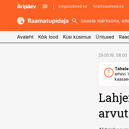
palgauudised.ee
finantsuudised.ee
kaubandus.ee
imelineajalugu.ee
kinnisvarauudised.ee
imelineteadus.ee
Avaleht
Kõik lood
Küsi küsimus
Üritused
Raad
cebook
29.05.19, 08:00
Twitter)
Tähele
kedIn
arhiivi
kaasaeg
ail
Lahje
k
arvut