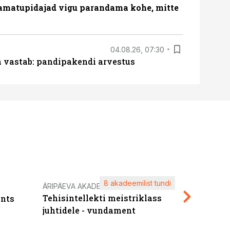
amatupidajad vigu parandama kohe, mitte
04.08.26, 07:30
ja vastab: pandipakendi arvestus
8 akadeemilist tundi
Kasuta ä
ÄRIPÄEVA AKADEEMIA
Tehisintellekti meistriklass
nts
maksuva
juhtidele - vundament