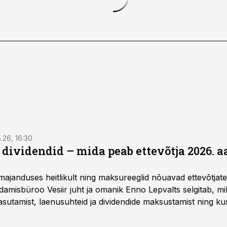
5.26, 16:30
a dividendid – mida peab ettevõtja 2026. 
majanduses heitlikult ning maksureeglid nõuavad ettevõtja
amisbüroo Vesiir juht ja omanik Enno Lepvalts selgitab, mi
sutamist, laenusuhteid ja dividendide maksustamist ning k