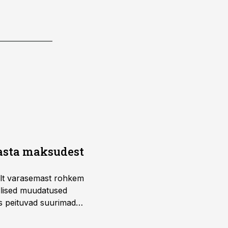
aasta maksudest
telt varasemast rohkem
llised muudatused
us peituvad suurimad