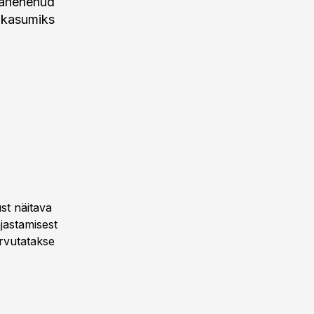
 vähenenud
iakasumiks
st näitava
jastamisest
arvutatakse