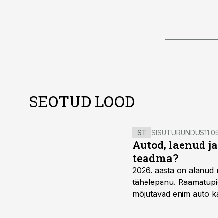
SEOTUD LOOD
ST
SISUTURUNDUS
11.0
Autod, laenud j
teadma?
2026. aasta on alanud 
tähelepanu. Raamatupid
mõjutavad enim auto ka
riskikohad.