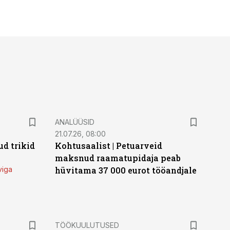
ANALÜÜSID
21.07.26, 08:00
d trikid
Kohtusaalist
|
Petuarveid
maksnud raamatupidaja peab
viga
hüvitama 37 000 eurot tööandjale
ST
TÖÖKUULUTUSED