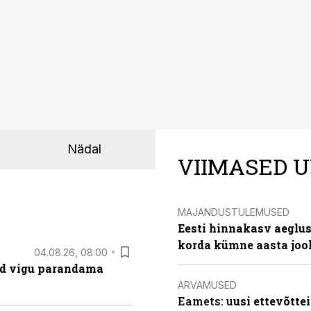
Nädal
VIIMASED U
MAJANDUSTULEMUSED
Eesti hinnakasv aeglus
korda kümne aasta joo
04.08.26, 08:00
ad vigu parandama
ARVAMUSED
Eamets: u
usi ettevõtte