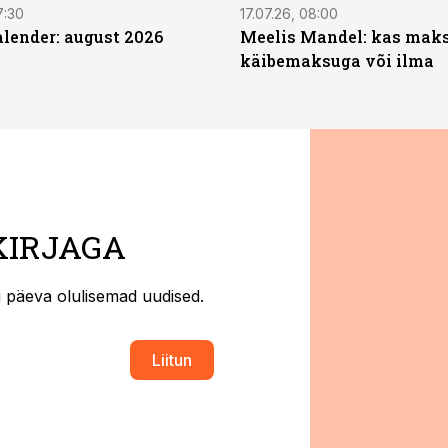
7:30
17.07.26, 08:00
ender: august 2026
Meelis Mandel: kas mak
käibemaksuga või ilma
KIRJAGA
ti päeva olulisemad uudised.
Liitun