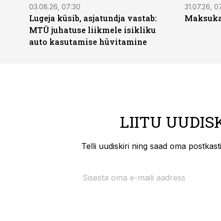
03.08.26, 07:30
31.07.26, 0
Lugeja küsib, asjatundja vastab:
Maksukal
MTÜ juhatuse liikmele isikliku
auto kasutamise hüvitamine
LIITU UUDIS
Telli uudiskiri ning saad oma postkas