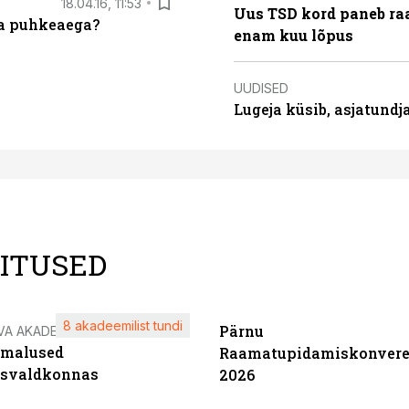
18.04.16, 11:53
Uus TSD kord paneb ra
da puhkeaega?
enam kuu lõpus
UUDISED
Lugeja küsib, asjatund
LITUSED
8 akadeemilist tundi
Pärnu
VA AKADEEMIA
imalused
Raamatupidamiskonvere
tsvaldkonnas
2026