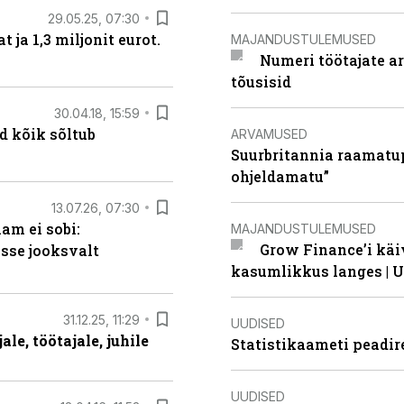
29.05.25, 07:30
ja 1,3 miljonit eurot.
MAJANDUSTULEMUSED
Numeri töötajate a
tõusisid
30.04.18, 15:59
d kõik sõltub
ARVAMUSED
Suurbritannia raamatu
ohjeldamatu”
13.07.26, 07:30
am ei sobi:
MAJANDUSTULEMUSED
Grow Finance’i käi
sse jooksvalt
kasumlikkus langes | U
31.12.25, 11:29
UUDISED
le, töötajale, juhile
Statistikaameti peadir
UUDISED