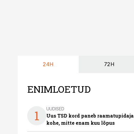
24H
72H
ENIMLOETUD
UUDISED
1
Uus TSD kord paneb raamatupidaj
kohe, mitte enam kuu lõpus