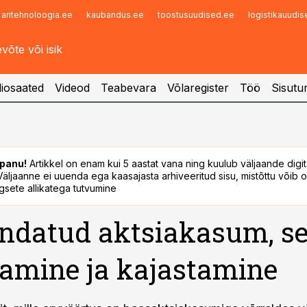
aritehnoloogia.ee
kaubandus.ee
toostusuudised.ee
logistikauudi
Infopank
Radar
iosaated
Videod
Teabevara
Võlaregister
Töö
Sisutu
panu!
Artikkel on enam kui 5 aastat vana ning kuulub väljaande digi
. Väljaanne ei uuenda ega kaasajasta arhiveeritud sisu, mistõttu võib ol
sete allikatega tutvumine
ndatud aktsiakasum, se
amine ja kajastamine