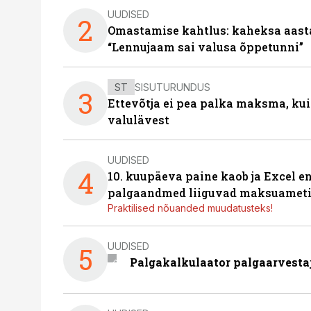
UUDISED
2
Omastamise kahtlus: kaheksa aastat 
“Lennujaam sai valusa õppetunni”
ST
SISUTURUNDUS
3
Ettevõtja ei pea palka maksma, kui
valulävest
UUDISED
4
10. kuupäeva paine kaob ja Excel en
palgaandmed liiguvad maksuameti
Praktilised nõuanded muudatusteks!
UUDISED
5
Palgakalkulaator palgaarvestaja