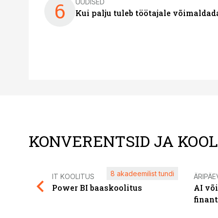
UUDISED
6
Kui palju tuleb töötajale võimalda
KONVERENTSID JA KOO
8 akadeemilist tundi
IT KOOLITUS
ÄRIPÄE
Power BI baaskoolitus
AI võ
finan