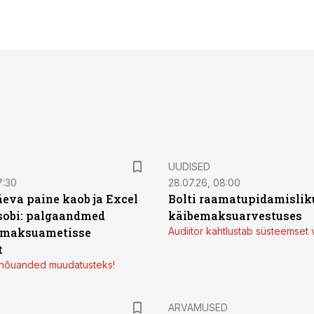
UUDISED
7:30
28.07.26, 08:00
äeva paine kaob ja Excel
Bolti raamatupidamisliku
sobi: palgaandmed
käibemaksuarvestuses
 maksuametisse
Audiitor kahtlustab süsteemset 
t
d nõuanded muudatusteks!
ARVAMUSED