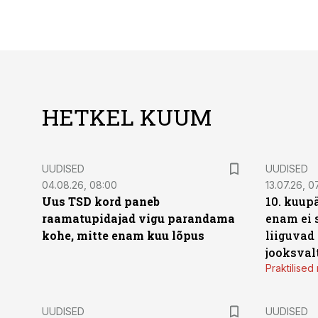
HETKEL KUUM
UUDISED
UUDISED
04.08.26, 08:00
13.07.26, 0
Uus TSD kord paneb
10. kuup
raamatupidajad vigu parandama
enam ei 
kohe, mitte enam kuu lõpus
liiguvad
jooksval
Praktilise
UUDISED
UUDISED