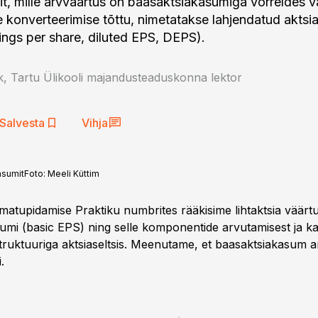
t, mille arvväärtus on baasaktsiakasumiga võrreldes
e konverteerimise tõttu, nimetatakse lahjendatud akts
nings per share, diluted EPS, DEPS).
k, Tartu Ülikooli majandusteaduskonna lektor
Salvesta
Vihja
asumit
Foto:
Meeli Küttim
matupidamise Praktiku numbrites rääkisime lihtaktsia väärtu
umi (basic EPS) ning selle komponentide arvutamisest ja ka
istruktuuriga aktsiaseltsis. Meenutame, et baasaktsiakasum 
.