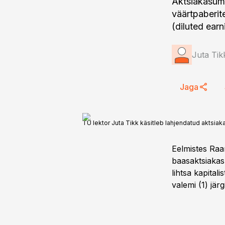
Aktsiakasumi
väärtpaberit
(diluted ear
Juta Tik
Jaga
TÜ lektor Juta Tikk käsitleb lahjendatud aktsiak
Eelmistes Raa
baasaktsiakas
lihtsa kapital
valemi (1) järgi