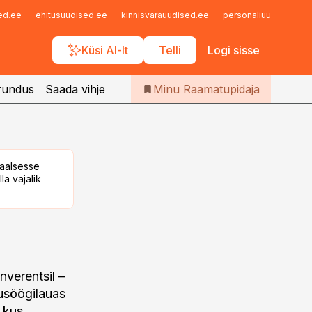
Iseteenindus
sed.ee
ehitusuudised.ee
kinnisvarauudised.ee
personaliuudised.ee
Telli Raamatupidaja
Küsi AI-lt
Telli
Logi sisse
rundus
Saada vihje
Minu Raamatupidaja
taalsesse
la vajalik
nverentsil –
usöögilauas
, kus