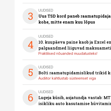
UUDISED
3
Uus TSD kord paneb raamatupidaj
kohe, mitte enam kuu lõpus
UUDISED
4
10. kuupäeva paine kaob ja Excel en
palgaandmed liiguvad maksuameti
Praktilised nõuanded muudatusteks!
UUDISED
5
Bolti raamatupidamislikud trikid
Audiitor kahtlustab süsteemset viga
UUDISED
6
Lugeja küsib, asjatundja vastab: MT
isikliku auto kasutamise hüvitami