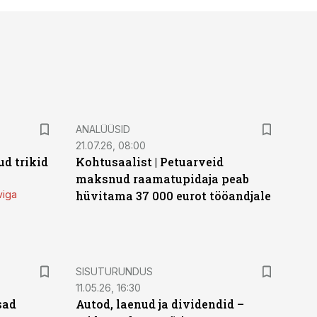
ANALÜÜSID
21.07.26, 08:00
d trikid
Kohtusaalist
|
Petuarveid
maksnud raamatupidaja peab
viga
hüvitama 37 000 eurot tööandjale
ST
SISUTURUNDUS
11.05.26, 16:30
sad
Autod, laenud ja dividendid –