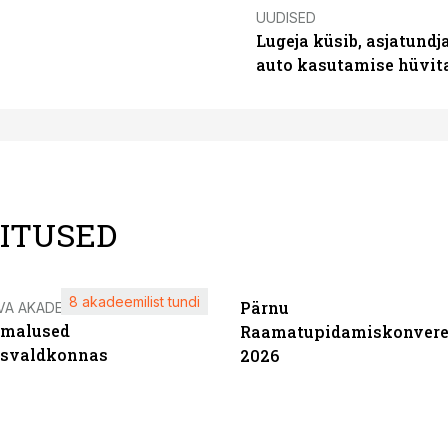
UUDISED
Lugeja küsib, asjatundj
auto kasutamise hüvi
LITUSED
8 akadeemilist tundi
Pärnu
VA AKADEEMIA
imalused
Raamatupidamiskonvere
tsvaldkonnas
2026