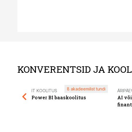
KONVERENTSID JA KOO
8 akadeemilist tundi
IT KOOLITUS
ÄRIPÄE
Power BI baaskoolitus
AI võ
finan