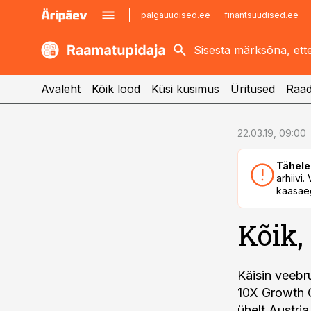
palgauudised.ee
finantsuudised.ee
kaubandus.ee
imelineajalugu.ee
kinnisvarauudised.ee
imelineteadus.ee
Avaleht
Kõik lood
Küsi küsimus
Üritused
Raad
cebook
22.03.19, 09:00
Twitter)
Tähele
kedIn
arhiivi
kaasaeg
ail
Kõik,
k
Käisin veebr
10X Growth C
ühelt Austria