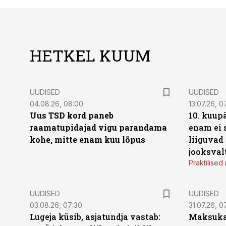
HETKEL KUUM
UUDISED
UUDISED
04.08.26, 08:00
13.07.26, 0
Uus TSD kord paneb
10. kuup
raamatupidajad vigu parandama
enam ei 
kohe, mitte enam kuu lõpus
liiguvad
jooksval
Praktilise
UUDISED
UUDISED
03.08.26, 07:30
31.07.26, 0
Lugeja küsib, asjatundja vastab:
Maksukal