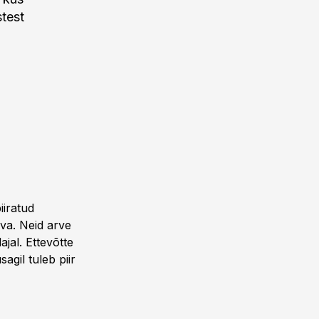
test
iiratud
va. Neid arve
jal. Ettevõtte
agil tuleb piir