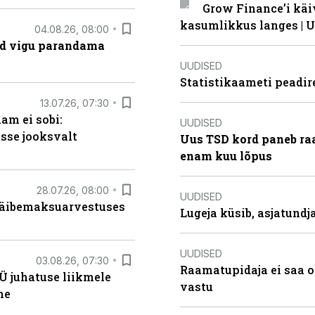
Grow Finance’i käi
kasumlikkus langes | U
04.08.26, 08:00
ad vigu parandama
UUDISED
Statistikaameti peadir
13.07.26, 07:30
am ei sobi:
UUDISED
sse jooksvalt
Uus TSD kord paneb ra
enam kuu lõpus
28.07.26, 08:00
UUDISED
 käibemaksuarvestuses
Lugeja küsib, asjatund
UUDISED
03.08.26, 07:30
Raamatupidaja ei saa o
Ü juhatuse liikmele
vastu
ne