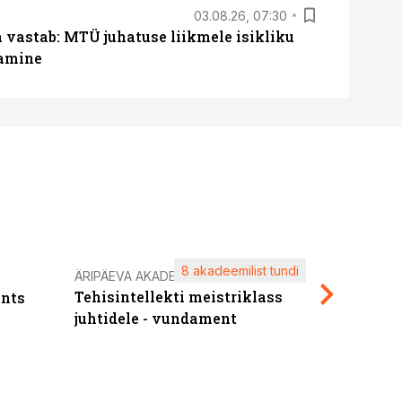
03.08.26, 07:30
a vastab: MTÜ juhatuse liikmele isikliku
tamine
8 akadeemilist tundi
Kasuta ä
ÄRIPÄEVA AKADEEMIA
Tehisintellekti meistriklass
nts
maksuva
juhtidele - vundament