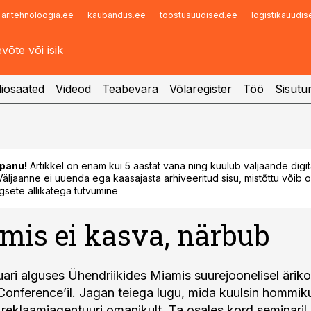
aritehnoloogia.ee
kaubandus.ee
toostusuudised.ee
logistikauudi
Infopank
Radar
iosaated
Videod
Teabevara
Võlaregister
Töö
Sisutu
panu!
Artikkel on enam kui 5 aastat vana ning kuulub väljaande digi
. Väljaanne ei uuenda ega kaasajasta arhiveeritud sisu, mistõttu võib ol
sete allikatega tutvumine
 mis ei kasva, närbub
uari alguses Ühendriikides Miamis suurejoonelisel äriko
onference’il. Jagan teiega lugu, mida kuulsin hommik
 reklaamiagentuuri omanikult. Ta osales kord seminaril