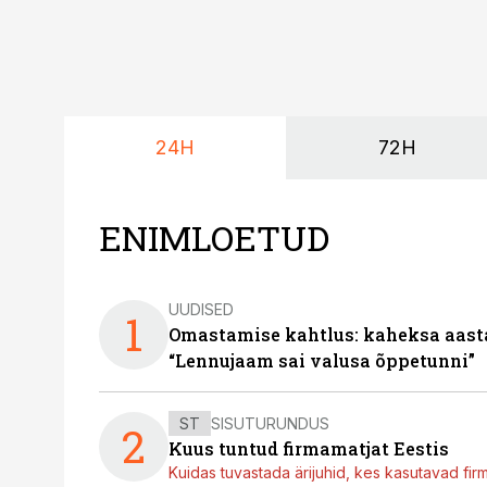
24H
72H
ENIMLOETUD
UUDISED
1
Omastamise kahtlus: kaheksa aastat 
“Lennujaam sai valusa õppetunni”
ST
SISUTURUNDUS
2
Kuus tuntud firmamatjat Eestis
Kuidas tuvastada ärijuhid, kes kasutavad fir