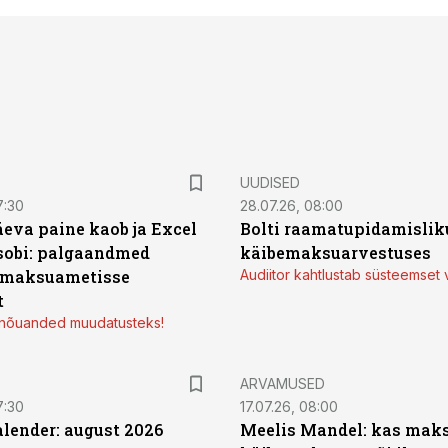
UUDISED
7:30
28.07.26, 08:00
äeva paine kaob ja Excel
Bolti raamatupidamisliku
sobi: palgaandmed
käibemaksuarvestuses
 maksuametisse
Audiitor kahtlustab süsteemset 
t
d nõuanded muudatusteks!
ARVAMUSED
7:30
17.07.26, 08:00
ender: august 2026
Meelis Mandel: kas mak