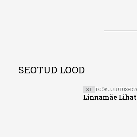
SEOTUD LOOD
ST
TÖÖKUULUTUSED
2
Linnamäe Lihatö