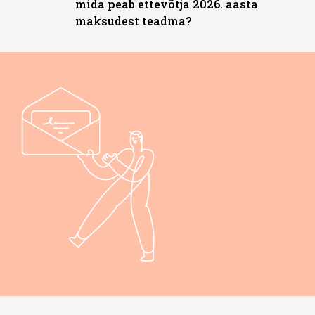
mida peab ettevõtja 2026. aasta
maksudest teadma?