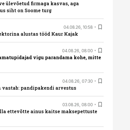
ve ülevõetud firmaga kasvas, aga
us siht on Soome turg
04.08.26, 10:58
ektorina alustas tööd Kaur Kajak
04.08.26, 08:00
amatupidajad vigu parandama kohe, mitte
04.08.26, 07:30
ja vastab: pandipakendi arvestus
03.08.26, 08:00
lla ettevõtte ainus kaitse maksepettuste