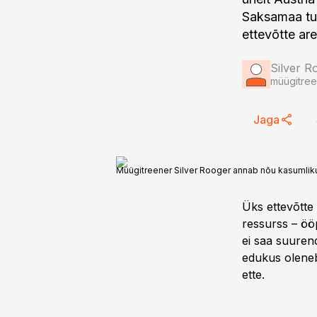
Saksamaa tun
ettevõtte ar
Silver R
müügitree
Jaga
Müügitreener Silver Rooger annab nõu kasumli
Üks ettevõtte
ressurss – öö
ei saa suurend
edukus oleneb 
ette.