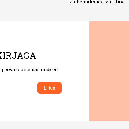
käibemaksuga või ilma
KIRJAGA
ti päeva olulisemad uudised.
Liitun