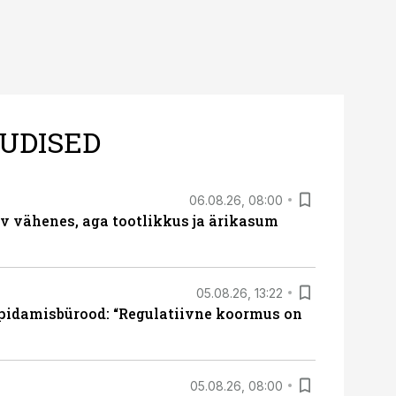
UDISED
06.08.26, 08:00
rv vähenes, aga tootlikkus ja ärikasum
05.08.26, 13:22
pidamisbürood: “Regulatiivne koormus on
05.08.26, 08:00