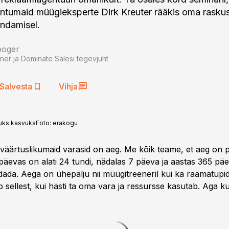
tumaid müügieksperte Dirk Kreuter rääkis oma raskus
endamisel.
ooger
ner ja Dominate Salesi tegevjuht
Salvesta
Vihja
kuks kasvuks
Foto:
erakogu
 väärtuslikumaid varasid on aeg. Me kõik teame, et aeg on p
päevas on alati 24 tundi, nädalas 7 päeva ja aastas 365 päe
ada. Aega on ühepalju nii müügitreeneril kui ka raamatupida
sellest, kui hästi ta oma vara ja ressursse kasutab. Aga kus