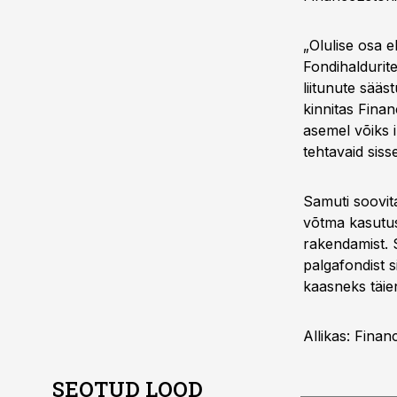
„Olulise osa 
Fondihaldurite
liitunute sää
kinnitas Fina
asemel võiks 
tehtavaid siss
Samuti soovit
võtma kasutus
rakendamist. 
palgafondist s
kaasneks täi
Allikas: Finan
SEOTUD LOOD