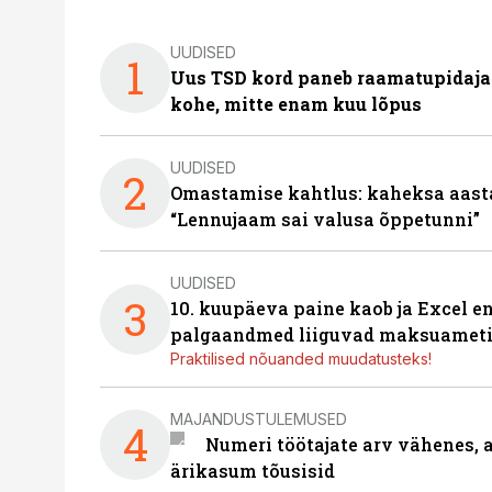
UUDISED
1
Uus TSD kord paneb raamatupidaj
kohe, mitte enam kuu lõpus
UUDISED
2
Omastamise kahtlus: kaheksa aastat 
“Lennujaam sai valusa õppetunni”
UUDISED
3
10. kuupäeva paine kaob ja Excel en
palgaandmed liiguvad maksuameti
Praktilised nõuanded muudatusteks!
MAJANDUSTULEMUSED
4
Numeri töötajate arv vähenes, a
ärikasum tõusisid