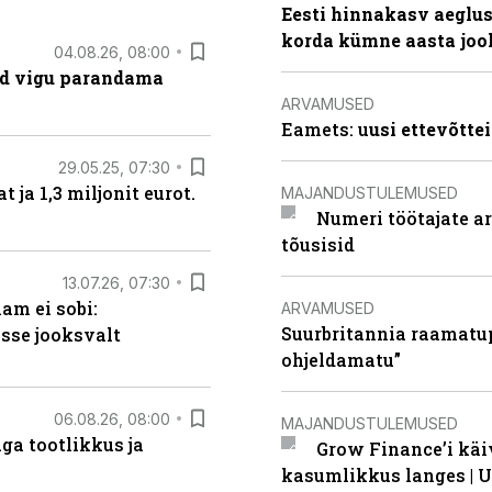
Eesti hinnakasv aeglus
korda kümne aasta joo
04.08.26, 08:00
ad vigu parandama
ARVAMUSED
Eamets: u
usi ettevõtte
29.05.25, 07:30
ja 1,3 miljonit eurot.
MAJANDUSTULEMUSED
Numeri töötajate a
tõusisid
13.07.26, 07:30
am ei sobi:
ARVAMUSED
Suurbritannia raamatu
sse jooksvalt
ohjeldamatu”
06.08.26, 08:00
MAJANDUSTULEMUSED
ga tootlikkus ja
Grow Finance’i käi
kasumlikkus langes | U