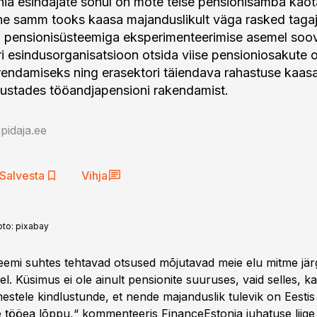
ia esindajate sõnul on mõte teise pensionisamba kao
lline samm tooks kaasa majanduslikult väga rasked tagaj
 pensionisüsteemiga eksperimenteerimise asemel soov
ri esindusorganisatsioon otsida viise pensioniosakute
rendamiseks ning erasektori täiendava rahastuse kaas
ustades tööandjapensioni rakendamist.
idaja.ee
Salvesta
Vihja
oto:
pixabay
eemi suhtes tehtavad otsused mõjutavad meie elu mitme jä
l. Küsimus ei ole ainult pensionite suuruses, vaid selles, ka
estele kindlustunde, et nende majanduslik tulevik on Eestis 
se tööea lõppu,“ kommenteeris FinanceEstonia juhatuse liig