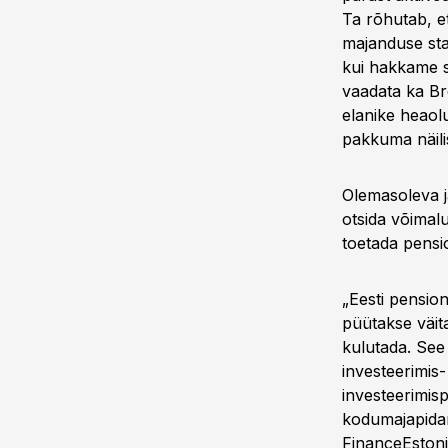
Ta rõhutab, et
majanduse sta
kui hakkame se
vaadata ka Bre
elanike heaolu
pakkuma näilis
Olemasoleva j
otsida võimal
toetada pensi
„Eesti pension
püütakse väit
kulutada. See
investeerimis
investeerimis
kodumajapidam
FinanceEstoni