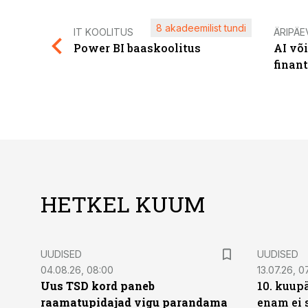
8 akadeemilist tundi
IT KOOLITUS
ÄRIPÄE
Power BI baaskoolitus
AI võ
finan
HETKEL KUUM
UUDISED
UUDISED
04.08.26, 08:00
13.07.26, 0
Uus TSD kord paneb
10. kuup
raamatupidajad vigu parandama
enam ei 