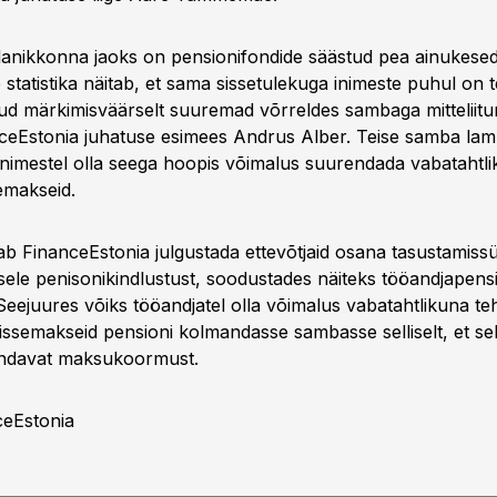
elanikkonna jaoks on pensionifondide säästud pea ainukesed
 statistika näitab, et sama sissetulekuga inimeste puhul on
stud märkimisväärselt suuremad võrreldes sambaga mitteliitu
nceEstonia juhatuse esimees Andrus Alber. Teise samba la
inimestel olla seega hoopis võimalus suurendada vabatahtlik
emakseid.
ab FinanceEstonia julgustada ettevõtjaid osana tasustamiss
ele penisonikindlustust, soodustades näiteks tööandjapens
Seejuures võiks tööandjatel olla võimalus vabatahtlikuna te
issemakseid pensioni kolmandasse sambasse selliselt, et sel
endavat maksukoormust.
ceEstonia