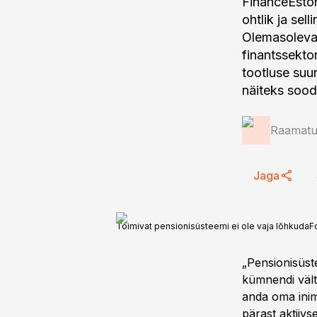
FinanceEston
ohtlik ja se
Olemasoleva
finantssekto
tootluse suu
näiteks sood
Raamatup
Jaga
Toimivat pensionisüsteemi ei ole vaja lõhkuda
F
„Pensionisüst
kümnendi välte
anda oma inim
pärast aktiiv