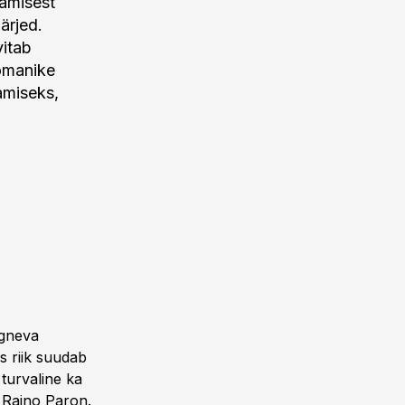
tamisest
ärjed.
itab
 omanike
amiseks,
rgneva
s riik suudab
turvaline ka
e Raino Paron.