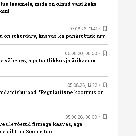
tus tasemele, mida on olnud vaid kaks
ksul
07.08.26, 11:41
id on rekordarv, kasvas ka pankrottide arv
06.08.26, 08:00
rv vähenes, aga tootlikkus ja ärikasum
05.08.26, 13:22
pidamisbürood: “Regulatiivne koormus on
05.08.26, 08:00
ve ülevõetud firmaga kasvas, aga
us siht on Soome turg