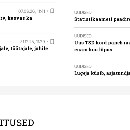
07.08.26, 11:41
UUDISED
arv, kasvas ka
Statistikaameti peadir
UUDISED
31.12.25, 11:29
Uus TSD kord paneb ra
le, töötajale, juhile
enam kuu lõpus
UUDISED
Lugeja küsib, asjatund
LITUSED