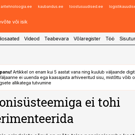
aritehnoloogia.ee
kaubandus.ee
toostusuudised.ee
logistikauudi
Infopank
Radar
iosaated
Videod
Teabevara
Võlaregister
Töö
Sisutu
panu!
Artikkel on enam kui 5 aastat vana ning kuulub väljaande digi
. Väljaanne ei uuenda ega kaasajasta arhiveeritud sisu, mistõttu võib ol
sete allikatega tutvumine
onisüsteemiga ei tohi
rimenteerida