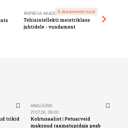
8 akadeemilist tundi
Kasuta ä
ÄRIPÄEVA AKADEEMIA
Tehisintellekti meistriklass
nts
maksuva
juhtidele - vundament
ANALÜÜSID
21.07.26, 08:00
d trikid
Kohtusaalist
|
Petuarveid
maksnud raamatupidaja peab