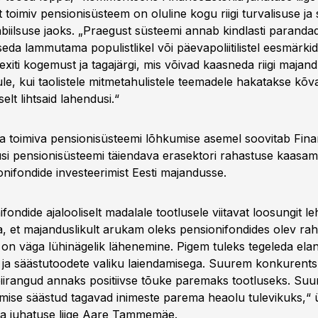
 toimiv pensionisüsteem on oluline kogu riigi turvalisuse ja 
biilsuse jaoks. „Praegust süsteemi annab kindlasti paranda
da lammutama populistlikel või päevapoliitilistel eesmärkid
xiti kogemust ja tagajärgi, mis võivad kaasneda riigi majand
le, kui taolistele mitmetahulistele teemadele hakatakse kõv
elt lihtsaid lahendusi.“
a toimiva pensionisüsteemi lõhkumise asemel soovitab Fin
usi pensionisüsteemi täiendava erasektori rahastuse kaasam
onifondide investeerimist Eesti majandusse.
ifondide ajalooliselt madalale tootlusele viitavat loosungit le
a, et majanduslikult arukam oleks pensionifondides olev ra
 on väga lühinägelik lähenemine. Pigem tuleks tegeleda elan
- ja säästutoodete valiku laiendamisega. Suurem konkurents
piirangud annaks positiivse tõuke paremaks tootluseks. Su
ise säästud tagavad inimeste parema heaolu tulevikuks,“ ü
a juhatuse liige Aare Tammemäe.