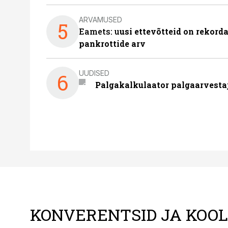
ARVAMUSED
5
Eamets: u
usi ettevõtteid on rekord
pankrottide arv
UUDISED
6
Palgakalkulaator palgaarvestaja
KONVERENTSID JA KOO