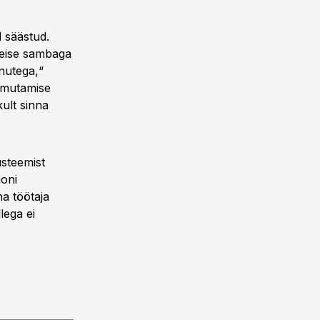
 säästud.
 teise sambaga
nutega,“
mmutamise
ult sinna
üsteemist
ioni
ha töötaja
lega ei