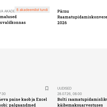
8 akadeemilist tundi
Pärnu
VA AKADEEMIA
imalused
Raamatupidamiskonvere
tsvaldkonnas
2026
UUDISED
7:30
28.07.26, 08:00
äeva paine kaob ja Excel
Bolti raamatupidamisliku
sobi: palgaandmed
käibemaksuarvestuses