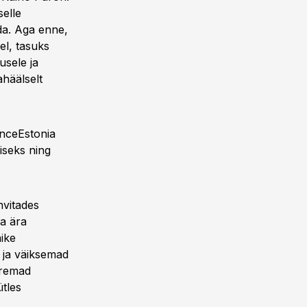
selle
da. Aga enne,
el, tasuks
usele ja
ahäälselt
anceEstonia
iseks ning
hvitades
ha ära
ike
 ja väiksemad
uremad
tles