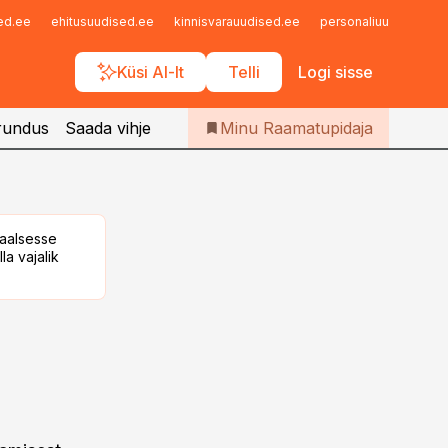
Iseteenindus
sed.ee
ehitusuudised.ee
kinnisvarauudised.ee
personaliuudised.ee
Telli Raamatupidaja
Küsi AI-lt
Telli
Logi sisse
rundus
Saada vihje
Minu Raamatupidaja
taalsesse
la vajalik