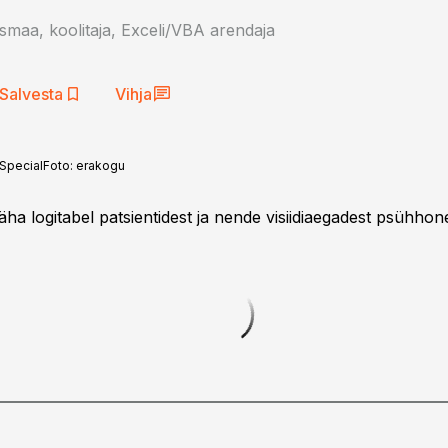
maa, koolitaja, Exceli/VBA arendaja
Salvesta
Vihja
Special
Foto:
erakogu
äha logitabel patsientidest ja nende visiidiaegadest psühho