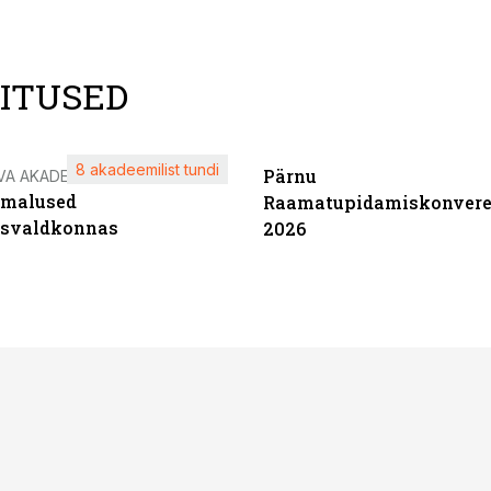
LITUSED
8 akadeemilist tundi
Pärnu
VA AKADEEMIA
imalused
Raamatupidamiskonvere
tsvaldkonnas
2026