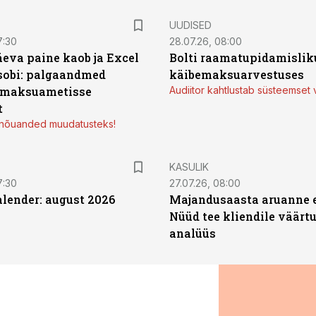
UUDISED
7:30
28.07.26, 08:00
äeva paine kaob ja Excel
Bolti raamatupidamisliku
sobi: palgaandmed
käibemaksuarvestuses
 maksuametisse
Audiitor kahtlustab süsteemset 
t
d nõuanded muudatusteks!
KASULIK
7:30
27.07.26, 08:00
ender: august 2026
Majandusaasta aruanne e
Nüüd tee kliendile väärtu
analüüs