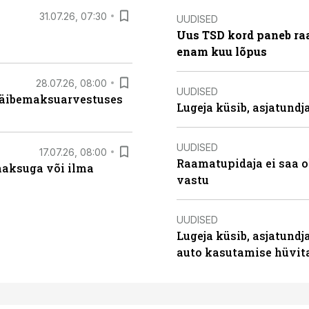
31.07.26, 07:30
UUDISED
Uus TSD kord paneb ra
enam kuu lõpus
28.07.26, 08:00
UUDISED
 käibemaksuarvestuses
Lugeja küsib, asjatund
UUDISED
17.07.26, 08:00
Raamatupidaja ei saa o
aksuga või ilma
vastu
UUDISED
Lugeja küsib, asjatundj
auto kasutamise hüvi