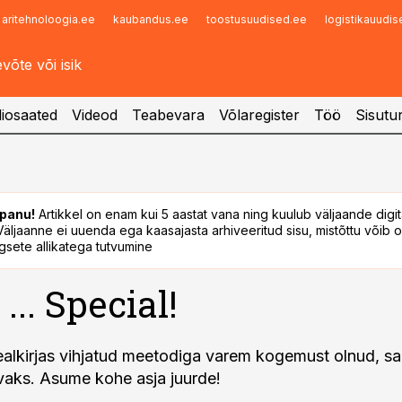
aritehnoloogia.ee
kaubandus.ee
toostusuudised.ee
logistikauudi
Infopank
Radar
iosaated
Videod
Teabevara
Võlaregister
Töö
Sisutu
panu!
Artikkel on enam kui 5 aastat vana ning kuulub väljaande digi
. Väljaanne ei uuenda ega kaasajasta arhiveeritud sisu, mistõttu võib ol
sete allikatega tutvumine
... Special!
pealkirjas vihjatud meetodiga varem kogemust olnud, s
avaks. Asume kohe asja juurde!