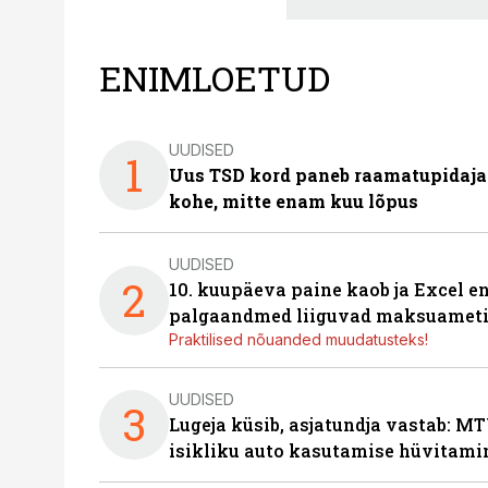
ENIMLOETUD
UUDISED
1
Uus TSD kord paneb raamatupidaj
kohe, mitte enam kuu lõpus
UUDISED
2
10. kuupäeva paine kaob ja Excel en
palgaandmed liiguvad maksuameti
Praktilised nõuanded muudatusteks!
UUDISED
3
Lugeja küsib, asjatundja vastab: MT
isikliku auto kasutamise hüvitami