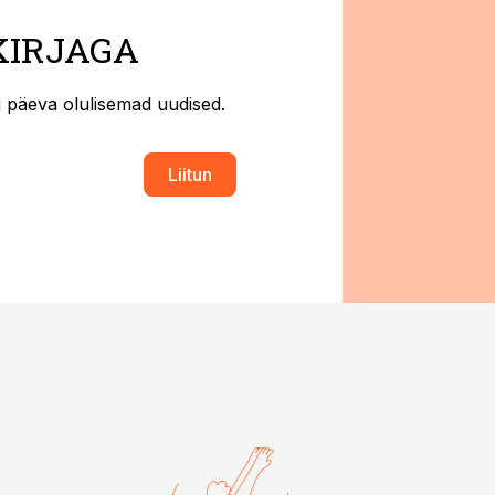
KIRJAGA
ti päeva olulisemad uudised.
Liitun