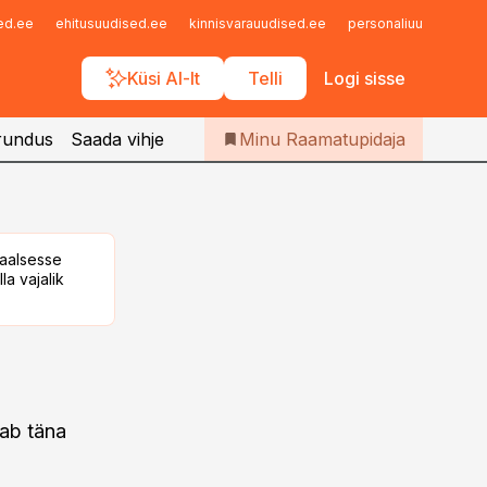
Iseteenindus
sed.ee
ehitusuudised.ee
kinnisvarauudised.ee
personaliuudised.ee
Telli Raamatupidaja
Küsi AI-lt
Telli
Logi sisse
rundus
Saada vihje
Minu Raamatupidaja
taalsesse
la vajalik
aab täna