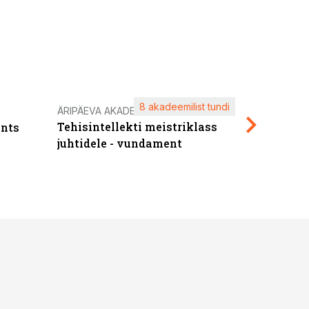
8 akadeemilist tundi
Kasuta ä
ÄRIPÄEVA AKADEEMIA
Tehisintellekti meistriklass
nts
maksuva
juhtidele - vundament