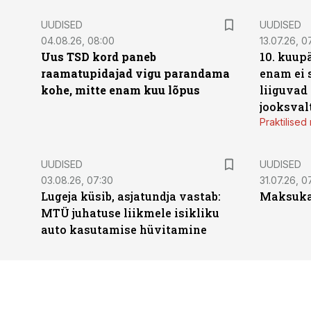
UUDISED
UUDISED
04.08.26, 08:00
13.07.26, 0
Uus TSD kord paneb
10. kuup
raamatupidajad vigu parandama
enam ei 
kohe, mitte enam kuu lõpus
liiguvad
jooksval
Praktilise
UUDISED
UUDISED
03.08.26, 07:30
31.07.26, 0
Lugeja küsib, asjatundja vastab:
Maksukal
MTÜ juhatuse liikmele isikliku
auto kasutamise hüvitamine