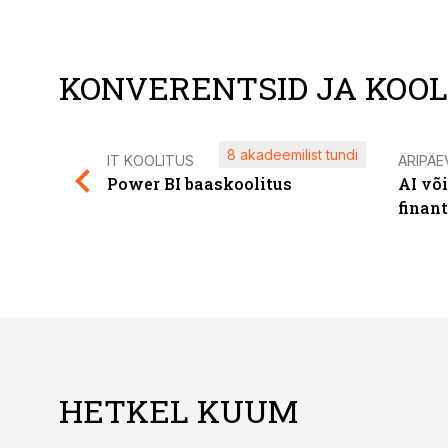
KONVERENTSID JA KOO
8 akadeemilist tundi
IT KOOLITUS
ÄRIPÄE
Power BI baaskoolitus
AI võ
finan
HETKEL KUUM