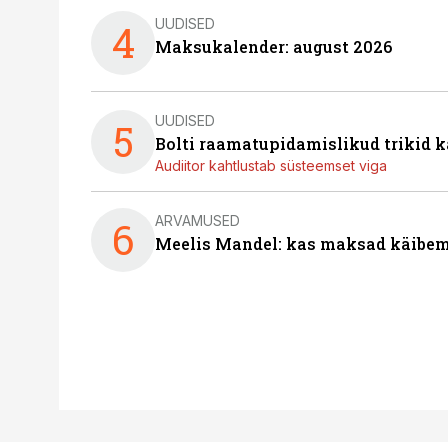
UUDISED
4
Maksukalender: august 2026
UUDISED
5
Bolti raamatupidamislikud trikid
Audiitor kahtlustab süsteemset viga
ARVAMUSED
6
Meelis Mandel: kas maksad käibem