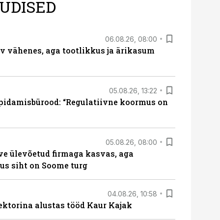
UDISED
06.08.26, 08:00
rv vähenes, aga tootlikkus ja ärikasum
05.08.26, 13:22
pidamisbürood: “Regulatiivne koormus on
05.08.26, 08:00
ve ülevõetud firmaga kasvas, aga
us siht on Soome turg
04.08.26, 10:58
ektorina alustas tööd Kaur Kajak