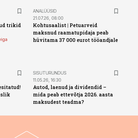
ANALÜÜSID
21.07.26, 08:00
d trikid
Kohtusaalist
|
Petuarveid
maksnud raamatupidaja peab
viga
hüvitama 37 000 eurot tööandjale
ST
SISUTURUNDUS
11.05.26, 16:30
sitatud!
Autod, laenud ja dividendid –
slik
mida peab ettevõtja 2026. aasta
maksudest teadma?