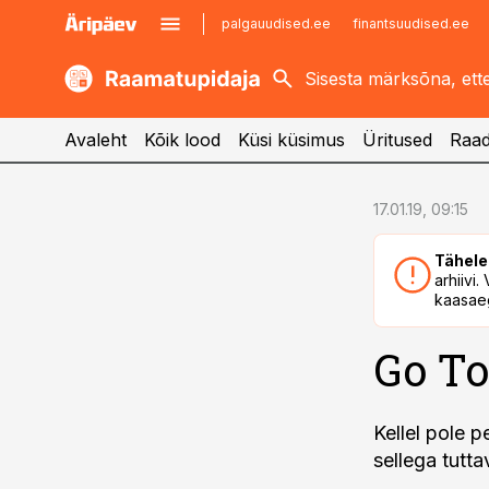
palgauudised.ee
finantsuudised.ee
kaubandus.ee
imelineajalugu.ee
kinnisvarauudised.ee
imelineteadus.ee
Avaleht
Kõik lood
Küsi küsimus
Üritused
Raad
cebook
17.01.19, 09:15
Twitter)
Tähele
kedIn
arhiivi
kaasaeg
ail
Go To 
k
Kellel pole 
sellega tutt