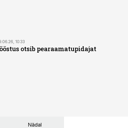
9.06.26, 10:33
östus otsib pearaamatupidajat
Nädal