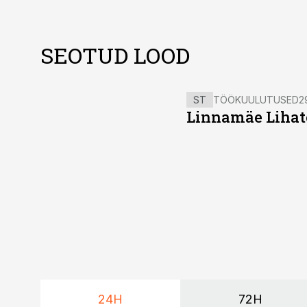
SEOTUD LOOD
ST
TÖÖKUULUTUSED
2
Linnamäe Lihatö
24H
72H