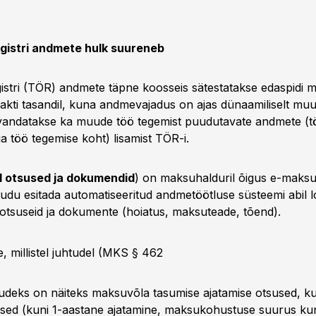
gistri andmete hulk suureneb
istri (TÖR) andmete täpne koosseis sätestatakse edaspidi m
akti tasandil, kuna andmevajadus on ajas dünaamiliselt muu
andatakse ka muude töö tegemist puudutavate andmete (tö
a töö tegemise koht) lisamist TÖR-i.
 otsused ja dokumendid
) on maksuhalduril õigus e-maksu
du esitada automatiseeritud andmetöötluse süsteemi abil 
otsuseid ja dokumente (hoiatus, maksuteade, tõend).
, millistel juhtudel (MKS § 46
2
htudeks on näiteks maksuvõla tasumise ajatamise otsused, ku
used (kuni 1-aastane ajatamine, maksukohustuse suurus ku