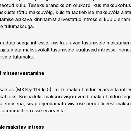
 seotud kulu. Teiseks erandiks on olukord, kus maksukohus
skuste tõttu maksuvõlg, kuid ta taotleb ise maksuvõla ajata
amise ajakava kinnitamist arvestatud intress ei kuulu enam
e tulumaksuga.
uuduta seega intresse, mis kuuluvad tasumisele maksumen
ajatamata maksuvõlalt tasumisele kuuluvaid intresse, nend
misele tulumaks.
i mittearvestamine
isaalus (MKS § 119 lg 5), millal maksuhaldur ei arvesta intre
ahjuks. Kui näiteks maksurevisjon venib maksuhalduri tege
ulemusena, siis põhjendamatu viivituse perioodi eest maks
usummalt intresse ei arvesta.
e makstav intress