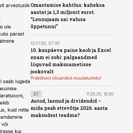
Omastamise kahtlus: kaheksa
t arvestuslik
aastat ja 1,3 miljonit eurot.
“Lennujaam sai valusa
t
õppetunni”
i ole
kuks pärast
äitmine
13.07.26, 07:30
10. kuupäeva paine kaob ja Excel
enam ei sobi: palgaandmed
liiguvad maksuametisse
jooksvalt
Praktilised nõuanded muudatusteks!
l saab lugeda
tasumise
ST
11.05.26, 16:30
aratsiooni,
Autod, laenud ja dividendid –
tekib
mida peab ettevõtja 2026. aasta
s, kuid mitte
maksudest teadma?
akendamine
 või
tresse kui