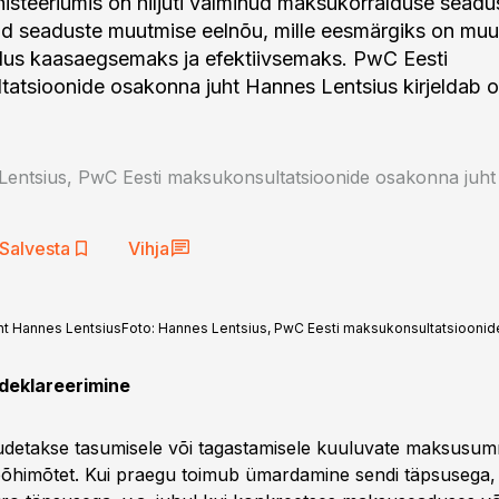
steeriumis on hiljuti valminud maksukorralduse seadu
d seaduste muutmise eelnõu, mille eesmärgiks on muu
us kaasaegsemaks ja efektiivsemaks. PwC Eesti
atsioonide osakonna juht Hannes Lentsius kirjeldab o
entsius, PwC Eesti maksukonsultatsioonide osakonna juht
Salvesta
Vihja
ht Hannes Lentsius
Foto:
Hannes Lentsius, PwC Eesti maksukonsultatsioonid
deklareerimine
detakse tasumisele või tagastamisele kuuluvate maksusu
himõtet. Kui praegu toimub ümardamine sendi täpsusega, s