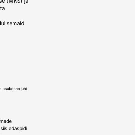
se (MKS) ja
ta
lulisemaid
e osakonna juht
mmade
iis edaspidi