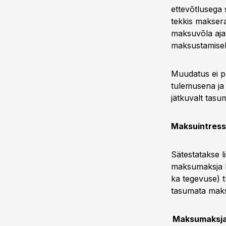
ettevõtlusega
tekkis maksera
maksuvõla ajat
maksustamisel
Muudatus ei p
tulemusena ja 
jätkuvalt tasu
Maksuintress
Sätestatakse l
maksumaksja k
ka tegevuse) t
tasumata maks
Maksumaksjal