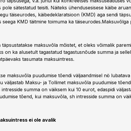
uro täpsusega, v.a. juhul kui konkreetses maksuseaduses võ
es pole sätestatud teisiti. Näiteks ühendusesisese käibe ar
aegu täiseurodes, käibedeklaratsioon (KMD) aga sendi täps
s seega KMD täitmine toimuma ka täiseurodes.
Maksuvõlga 
täpsustatakse maksuvõla mõistet, et oleks võimalik paremi
s on ka alusetult tagastatud tagastusnõude summa ja selle
htpäevaks tasumata maksuintress.
akse maksuvõla puudumise tõendi väljaandmisel nö lubatav
u väljastab Maksu- ja Tollimet maksuvõla puudumise tõendi s
intresside summa on väiksem kui 10 eurot, edaspidi väljast
dumise tõend, kui maksuvõla, sh intresside summa on väi
aksuintress ei ole avalik