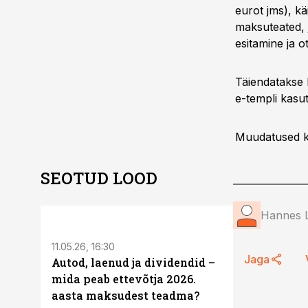
eurot jms), k
maksuteated, 
esitamine ja 
Täiendatakse k
e-templi kasu
Muudatused ka
SEOTUD LOOD
ST
Hannes L
11.05.26, 16:30
Jaga
Autod, laenud ja dividendid –
mida peab ettevõtja 2026.
aasta maksudest teadma?