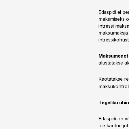
Edaspidi ei pe
maksmiseks o
intressi maks
maksumaksja 
intressikohust
Maksumenet
alustatakse al
Kaotatakse rev
maksukontroll
Tegeliku ühin
Edaspidi on võ
ole kantud juha