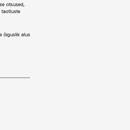
se otsused,
 taotluste
 õiguslik alus