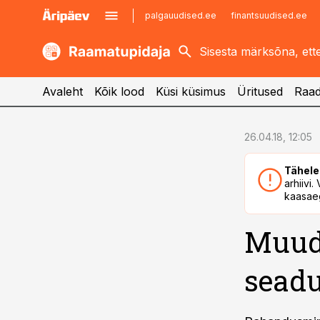
palgauudised.ee
finantsuudised.ee
kaubandus.ee
imelineajalugu.ee
kinnisvarauudised.ee
imelineteadus.ee
Avaleht
Kõik lood
Küsi küsimus
Üritused
Raad
cebook
cebook
26.04.18, 12:05
Twitter)
Twitter)
Tähele
kedIn
kedIn
arhiivi
kaasaeg
ail
ail
Muud
k
k
sead