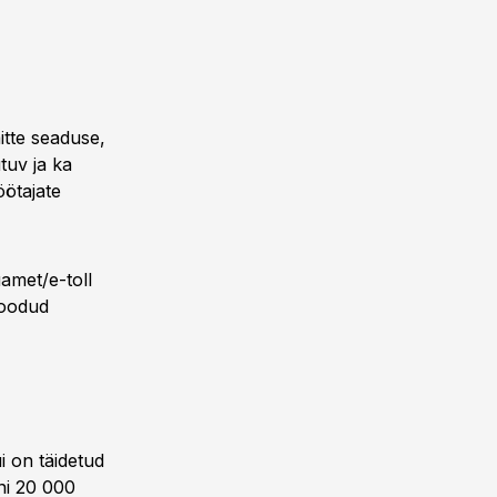
itte seaduse,
tuv ja ka
ötajate
amet/e-toll
loodud
i on täidetud
ni 20 000