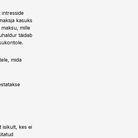
 intresside
maksja kasuks
 maksu, mille
haldur täidab
ksukontole.
tele, mida
estatakse
isikult, kes ei
kitatud