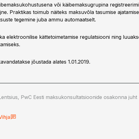
äibemaksukohustusena või käibemaksugrupina registreerimi
jne. Praktikas toimub näiteks maksuvõla tasumise ajatamise
otsuste tegemine juba ammu automaatselt.
a elektroonilise kättetoimetamise regulatsiooni ning luuakse
tamiseks.
vandatakse jõustada alates 1.01.2019.
entsius, PwC Eesti maksukonsultatsioonide osakonna juht
Vihja