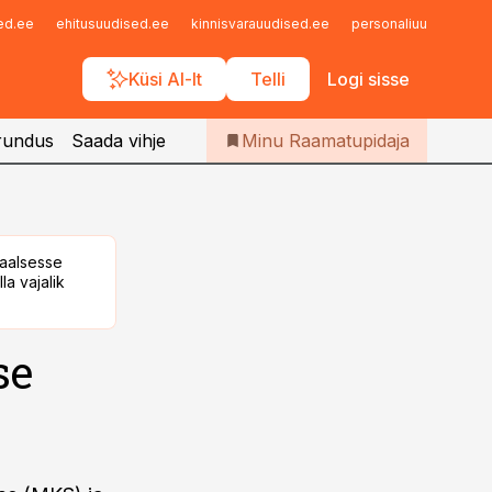
Iseteenindus
sed.ee
ehitusuudised.ee
kinnisvarauudised.ee
personaliuudised.ee
Telli Raamatupidaja
Küsi AI-lt
Telli
Logi sisse
rundus
Saada vihje
Minu Raamatupidaja
taalsesse
la vajalik
se