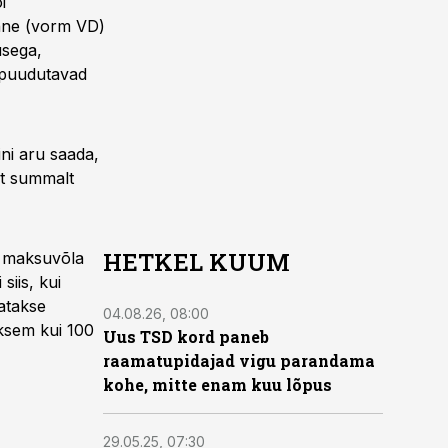
i
uanne (vorm VD)
usega,
puudutavad
ni aru saada,
lt summalt
HETKEL KUUM
a maksuvõla
iis, kui
atakse
04.08.26, 08:00
ksem kui 100
Uus TSD kord paneb
raamatupidajad vigu parandama
kohe, mitte enam kuu lõpus
29.05.25, 07:30