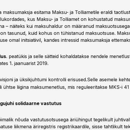
a maksumaksja esitama Maksu- ja Tolliametile eraldi taotlust
lukordades, kus Maksu- ja Tolliamet on kohustatud maksu
ma – näiteks kui maksuhaldur on määranud maksuotsusega
on tasunud, kuid kohus on tühistanud maksuotsuse. Maksu
use omal initsiatiivil, kandes intressid maksumaksja ettema
lus
. peatükis ja selle sätteid kohaldatakse nendele menetlus
ates 1. jaanuarist 2019.
isjoni ja üksikjuhtumi kontrolli erisused.Selle asemele keht
i ühtse liigina maksumenetlus, mis reguleeritakse MKS-i 4
1
gujuhi solidaarne vastutus
imalik nõuda vastutusotsusega äriühingut tegelikult juhtivalt 
tuse liikmena äriregistris registrikaardile, sisse tahtlikult te