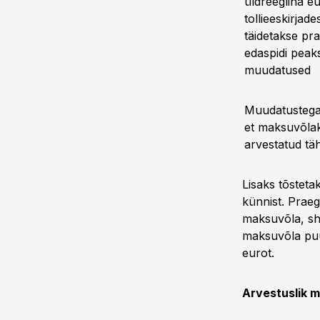
üldreeglina e
tollieeskirjad
täidetakse pr
edaspidi peak
muudatused
Muudatustega 
et maksuvõlak
arvestatud tä
Lisaks tõstet
künnist. Praeg
maksuvõla, sh 
maksuvõla puu
eurot.
Arvestuslik m