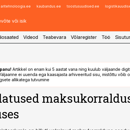
aritehnoloogia.ee
kaubandus.ee
toostusuudised.ee
logistikauudi
Infopank
Radar
iosaated
Videod
Teabevara
Võlaregister
Töö
Sisutu
panu!
Artikkel on enam kui 5 aastat vana ning kuulub väljaande digi
. Väljaanne ei uuenda ega kaasajasta arhiveeritud sisu, mistõttu võib ol
sete allikatega tutvumine
atused maksukorraldu
uses