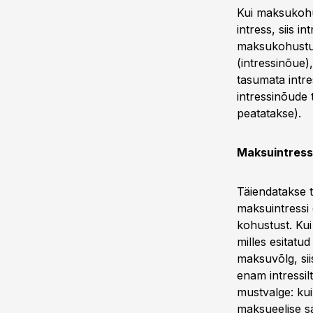
Kui maksukohus
intress, siis i
maksukohustusl
(intressinõue)
tasumata intre
intressinõude 
peatatakse).
Maksuintress
Täiendatakse 
maksuintressi 
kohustust. Ku
milles esitatu
maksuvõlg, sii
enam intressil
mustvalge: kui
maksueelise sa