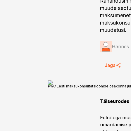
Rahandusmini
muude seotu
maksumenetl
maksukonsult
muudatusi.
Hannes L
Jaga
PwC Eesti maksukonsultatsioonide osakonna ju
Täiseurodes 
Eelnõuga muu
ümardamise põ