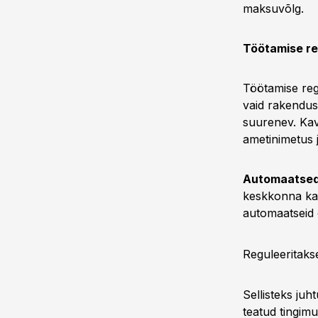
maksuvõlg.
Töötamise re
Töötamise reg
vaid rakendus
suurenev. Kav
ametinimetus j
Automaatsed
keskkonna kau
automaatseid 
Reguleeritakse
Sellisteks ju
teatud tingim