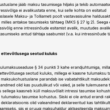
tuslane jääb maksu tasumisega hiljaks ja tekib automaatsel
ntressivõlga ei avalikustata enne, kui selle kohta on esitatud
asele Maksu- ja Tolliameti poolt vastavasisuline haldusak
, milles antakse tasumiseks tähtaeg (MKS § 27 lg 2). Seega e
ssivõlg enne intressinõude esitamist avalik, muutudes avali
tasumiseks antud tähtaja saabumist (v.a. kui intressinõude t
 ettevõtlusega seotud kuluks
tulumaksuseaduse § 34 punkti 3 kahe erandjuhtumiga, milla
ettevõtlusega seotud kuluks, millega ei kaasne tulumaksu 
i maksukohustuslane parandab ise vabatahtlikult maksudekl
d andmed olid kas puudulikud või valed, ja selle tulemusena 
s sellega kaasneb küll maksuvõlalt intressi tasumise kohustu
t tulumaksu tasumise kohustus. Siiski ei ole antud erandi r
 deklaratsioonis olid valeandmed deklareeritud kas tahtlikult
amiseks, siis ei pruugi maksuhaldur aktsepteerida maksuin