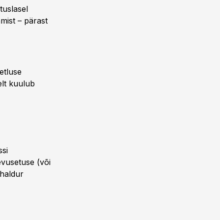
tuslasel
mist – pärast
etluse
elt kuulub
ssi
vusetuse (või
uhaldur