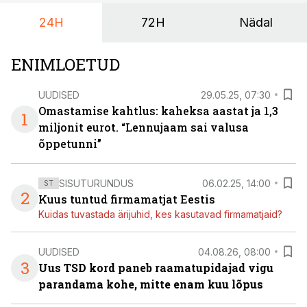
24H
72H
Nädal
ENIMLOETUD
UUDISED
29.05.25, 07:30
Omastamise kahtlus: kaheksa aastat ja 1,3
1
miljonit eurot. “Lennujaam sai valusa
õppetunni”
SISUTURUNDUS
06.02.25, 14:00
ST
2
Kuus tuntud firmamatjat Eestis
Kuidas tuvastada ärijuhid, kes kasutavad firmamatjaid?
UUDISED
04.08.26, 08:00
3
Uus TSD kord paneb raamatupidajad vigu
parandama kohe, mitte enam kuu lõpus