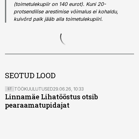
(toimetulekupiir on 140 eurot). Kuni 20-
protsendilise arestimise võimalus ei kohaldu,
kuivõrd palk jääb alla toimetulekupiiri.
SEOTUD LOOD
TÖÖKUULUTUSED
29.06.26, 10:33
ST
Linnamäe Lihatööstus otsib
pearaamatupidajat