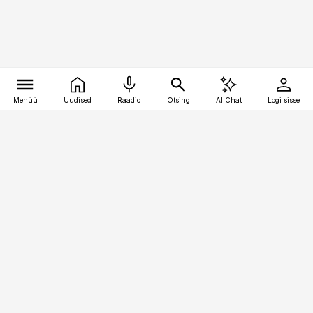
Menüü
Uudised
Raadio
Otsing
AI Chat
Logi sisse
Vana-Lõuna 39/1, 19094 Tallinn
(+372) 667 0111
raamatupidaja@raamatupidaja.ee
Telli
Reklaam
Firmast
Sisu kasutamisõigused
Ajakirjaniku