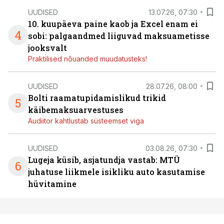
UUDISED
13.07.26, 07:30
10. kuupäeva paine kaob ja Excel enam ei
4
sobi: palgaandmed liiguvad maksuametisse
jooksvalt
Praktilised nõuanded muudatusteks!
UUDISED
28.07.26, 08:00
Bolti raamatupidamislikud trikid
5
käibemaksuarvestuses
Audiitor kahtlustab süsteemset viga
UUDISED
03.08.26, 07:30
Lugeja küsib, asjatundja vastab: MTÜ
6
juhatuse liikmele isikliku auto kasutamise
hüvitamine