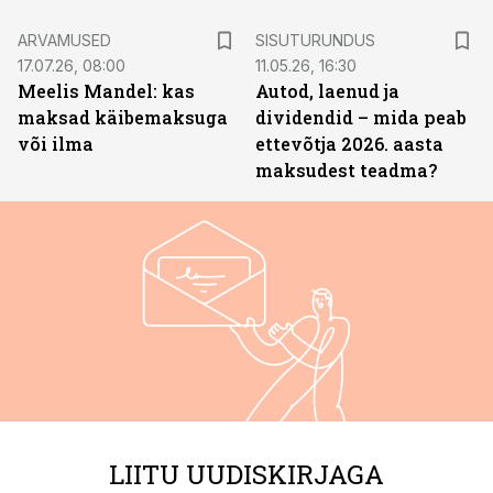
ST
ARVAMUSED
SISUTURUNDUS
17.07.26, 08:00
11.05.26, 16:30
Meelis Mandel: kas
Autod, laenud ja
maksad käibemaksuga
dividendid – mida peab
või ilma
ettevõtja 2026. aasta
maksudest teadma?
LIITU UUDISKIRJAGA