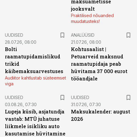
maksuametisse
jooksvalt
Praktilised nõuanded
muudatusteks!
UUDISED
ANALÜÜSID
28.07.26, 08:00
21.07.26, 08:00
Bolti
Kohtusaalist
|
raamatupidamislikud
Petuarveid maksnud
trikid
raamatupidaja peab
käibemaksuarvestuses
hüvitama 37 000 eurot
Audiitor kahtlustab süsteemset
tööandjale
viga
UUDISED
UUDISED
03.08.26, 07:30
31.07.26, 07:30
Lugeja küsib, asjatundja
Maksukalender: august
vastab: MTÜ juhatuse
2026
liikmele isikliku auto
kasutamise hüvitamine