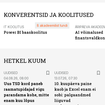
KONVERENTSID JA KOOLITUSED
8 akadeemilist tundi
IT KOOLITUS
ÄRIPÄEVA AKADEE
Power BI baaskoolitus
AI võimalused
finantsvaldko
HETKEL KUUM
UUDISED
UUDISED
04.08.26, 08:00
13.07.26, 07:30
Uus TSD kord paneb
10. kuupäeva paine
raamatupidajad vigu
kaob ja Excel enam ei
parandama kohe, mitte
sobi: palgaandmed
enam kuu lõpus
liiguvad