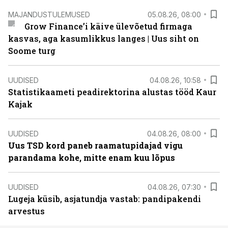
MAJANDUSTULEMUSED
05.08.26, 08:00
Grow Finance’i käive ülevõetud firmaga
kasvas, aga kasumlikkus langes | Uus siht on
Soome turg
UUDISED
04.08.26, 10:58
Statistikaameti peadirektorina alustas tööd Kaur
Kajak
UUDISED
04.08.26, 08:00
Uus TSD kord paneb raamatupidajad vigu
parandama kohe, mitte enam kuu lõpus
UUDISED
04.08.26, 07:30
Lugeja küsib, asjatundja vastab: pandipakendi
arvestus