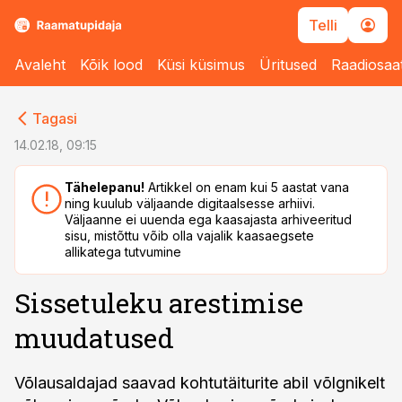
Telli
Avaleht
Kõik lood
Küsi küsimus
Üritused
Raadiosaa
cebook
Tagasi
Twitter)
14.02.18, 09:15
kedIn
Tähelepanu!
Artikkel on enam kui 5 aastat vana
ning kuulub väljaande digitaalsesse arhiivi.
ail
Väljaanne ei uuenda ega kaasajasta arhiveeritud
sisu, mistõttu võib olla vajalik kaasaegsete
k
allikatega tutvumine
Sissetuleku arestimise
muudatused
Võlausaldajad saavad kohtutäiturite abil võlgnikelt