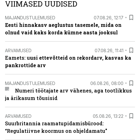
VIIMASED UUDISED
MAJANDUSTULEMUSED
07.08.26, 12:17
Eesti hinnakasv aeglustus tasemele, mida on
olnud vaid kaks korda kümne aasta jooksul
ARVAMUSED
07.08.26, 11:41
Eamets: u
usi ettevõtteid on rekordarv, kasvas ka
pankrottide arv
MAJANDUSTULEMUSED
06.08.26, 08:00
Numeri töötajate arv vähenes, aga tootlikkus
ja ärikasum tõusisid
ARVAMUSED
05.08.26, 13:22
Suurbritannia raamatupidamisbürood:
“Regulatiivne koormus on ohjeldamatu”