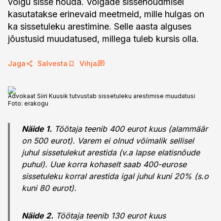
võlgu sisse nõuda. Võlgade sissenõudmisel
kasutatakse erinevaid meetmeid, mille hulgas on
ka sissetuleku arestimine. Selle aasta alguses
jõustusid muudatused, millega tuleb kursis olla.
Jaga
Salvesta
Vihja
Advokaat Siiri Kuusik tutvustab sissetuleku arestimise muudatusi
Foto:
erakogu
Näide 1.
Töötaja teenib 400 eurot kuus (alammäär
on 500 eurot). Varem ei olnud võimalik sellisel
juhul sissetulekut arestida (v.a lapse elatisnõude
puhul). Uue korra kohaselt saab 400-eurose
sissetuleku korral arestida igal juhul kuni 20% (s.o
kuni 80 eurot).
Näide 2.
Töötaja teenib 130 eurot kuus