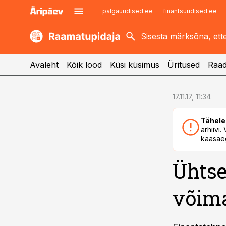
palgauudised.ee
finantsuudised.ee
kaubandus.ee
imelineajalugu.ee
kinnisvarauudised.ee
imelineteadus.ee
Avaleht
Kõik lood
Küsi küsimus
Üritused
Raad
cebook
cebook
17.11.17, 11:34
Twitter)
Twitter)
Tähele
kedIn
kedIn
arhiivi
kaasaeg
ail
ail
Ühtse
k
k
võim