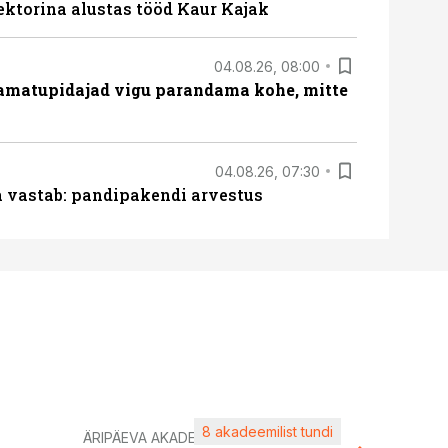
ektorina alustas tööd Kaur Kajak
04.08.26, 08:00
amatupidajad vigu parandama kohe, mitte
04.08.26, 07:30
ja vastab: pandipakendi arvestus
8 akadeemilist tundi
Kasuta ä
ÄRIPÄEVA AKADEEMIA