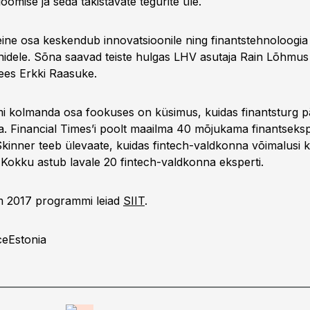
oomise ja seda takistavate tegurite üle.
eine osa keskendub innovatsioonile ning finantstehnoloogia
onidele. Sõna saavad teiste hulgas LHV asutaja Rain Lõhmus
ees Erkki Raasuke.
i kolmanda osa fookuses on küsimus, kuidas finantsturg pä
. Financial Times’i poolt maailma 40 mõjukama finantseksp
 Skinner teeb ülevaate, kuidas fintech-valdkonna võimalusi 
 Kokku astub lavale 20 fintech-valdkonna eksperti.
m 2017 programmi leiad
SIIT
.
ceEstonia