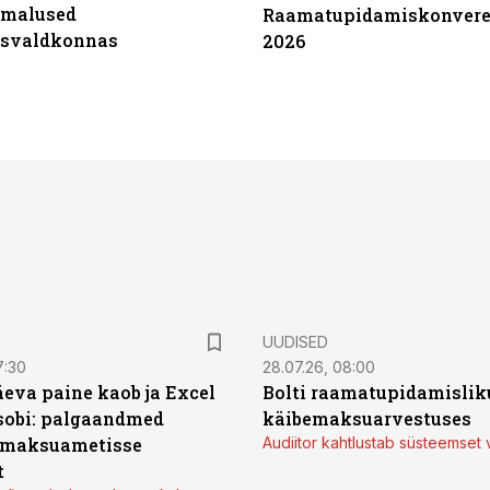
imalused
Raamatupidamiskonvere
tsvaldkonnas
2026
UUDISED
7:30
28.07.26, 08:00
äeva paine kaob ja Excel
Bolti raamatupidamisliku
sobi: palgaandmed
käibemaksuarvestuses
 maksuametisse
Audiitor kahtlustab süsteemset 
t