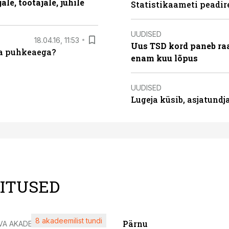
le, töötajale, juhile
Statistikaameti peadir
UUDISED
18.04.16, 11:53
Uus TSD kord paneb ra
da puhkeaega?
enam kuu lõpus
UUDISED
Lugeja küsib, asjatund
LITUSED
8 akadeemilist tundi
Pärnu
VA AKADEEMIA