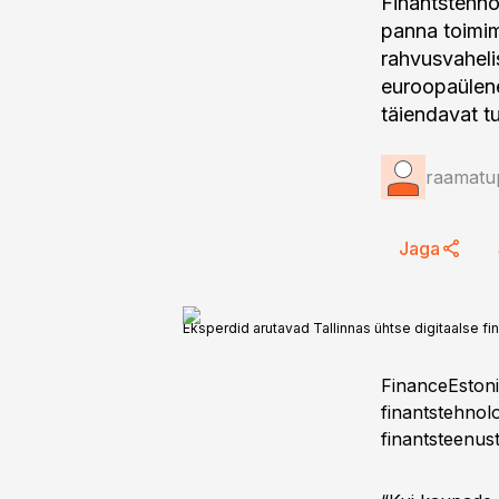
Finantstehnol
panna toimim
rahvusvaheli
euroopaülene 
täiendavat tu
raamatup
Jaga
Eksperdid arutavad Tallinnas ühtse digitaalse fi
FinanceEstoni
finantstehnol
finantsteenus