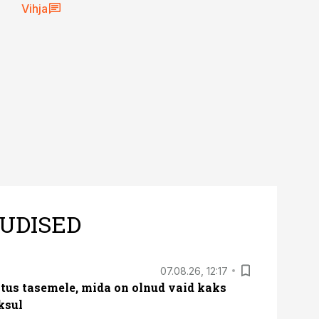
Vihja
UDISED
07.08.26, 12:17
tus tasemele, mida on olnud vaid kaks
ksul