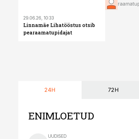
ST
raamatup
29.06.26, 10:33
Linnamäe Lihatööstus otsib
pearaamatupidajat
24H
72H
ENIMLOETUD
UUDISED