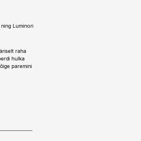
 ning Luminori
riselt raha
erdi hulka
kõige paremini