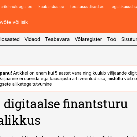
aritehnoloogia.ee
kaubandus.ee
toostusuudised.ee
logistikauudi
Infopank
Radar
iosaated
Videod
Teabevara
Võlaregister
Töö
Sisutu
panu!
Artikkel on enam kui 5 aastat vana ning kuulub väljaande digi
. Väljaanne ei uuenda ega kaasajasta arhiveeritud sisu, mistõttu võib ol
sete allikatega tutvumine
 digitaalse finantsturu
alikkus