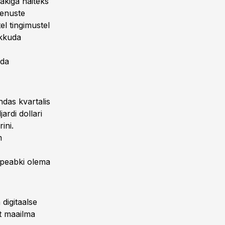
akiga näiteks
eenuste
el tingimustel
akkuda
ada
ndas kvartalis
ardi dollari
ini.
m
s peabki olema
digitaalse
st maailma