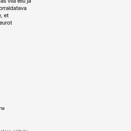
s viia ellu ja
orraldatava
, et
 eurot
lne