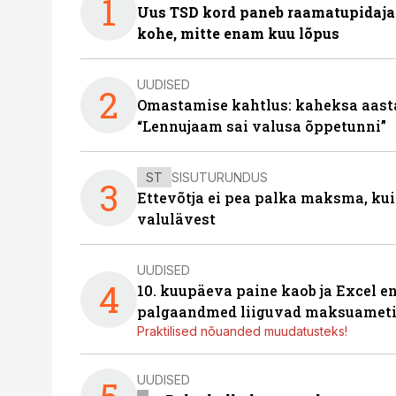
1
Uus TSD kord paneb raamatupidaj
kohe, mitte enam kuu lõpus
UUDISED
2
Omastamise kahtlus: kaheksa aastat 
“Lennujaam sai valusa õppetunni”
ST
SISUTURUNDUS
3
Ettevõtja ei pea palka maksma, kui
valulävest
UUDISED
4
10. kuupäeva paine kaob ja Excel en
palgaandmed liiguvad maksuameti
Praktilised nõuanded muudatusteks!
UUDISED