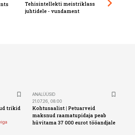
Tehisintellekti meistriklass
nts
maksuva
juhtidele - vundament
ANALÜÜSID
21.07.26, 08:00
d trikid
Kohtusaalist
|
Petuarveid
maksnud raamatupidaja peab
viga
hüvitama 37 000 eurot tööandjale