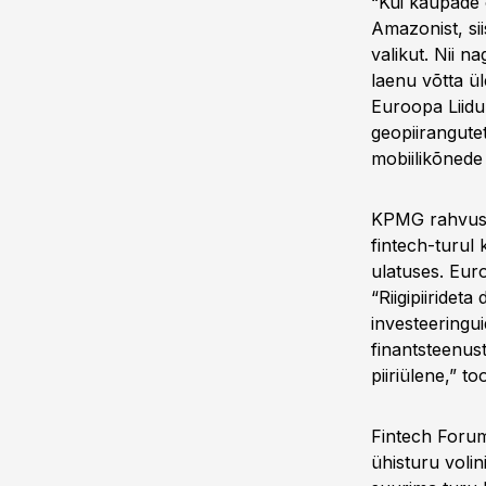
“Kui kaupade o
Amazonist, si
valikut. Nii 
laenu võtta ül
Euroopa Liidu 
geopiirangute
mobiilikõnede
KPMG rahvus
fintech-turul 
ulatuses. Euro
“Riigipiirideta
investeeringui
finantsteenust
piiriülene,” t
Fintech Forum
ühisturu voli