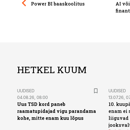
Power BI baaskoolitus
AI võ
finan
HETKEL KUUM
UUDISED
UUDISED
04.08.26, 08:00
13.07.26, 0
Uus TSD kord paneb
10. kuup
raamatupidajad vigu parandama
enam ei 
kohe, mitte enam kuu lõpus
liiguvad
jooksval