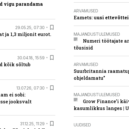
ad vigu parandama
ARVAMUSED
Eamets: u
usi ettevõtte
29.05.25, 07:30
ja 1,3 miljonit eurot.
MAJANDUSTULEMUSED
Numeri töötajate a
tõusisid
30.04.18, 15:59
d kõik sõltub
ARVAMUSED
Suurbritannia raamatu
ohjeldamatu”
13.07.26, 07:30
am ei sobi:
MAJANDUSTULEMUSED
Grow Finance’i käi
sse jooksvalt
kasumlikkus langes | U
31.12.25, 11:29
UUDISED