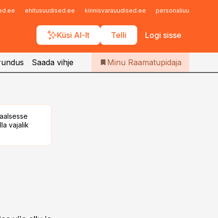
Iseteenindus
sed.ee
ehitusuudised.ee
kinnisvarauudised.ee
personaliuudised.ee
Telli Raamatupidaja
Küsi AI-lt
Telli
Logi sisse
rundus
Saada vihje
Minu Raamatupidaja
taalsesse
la vajalik