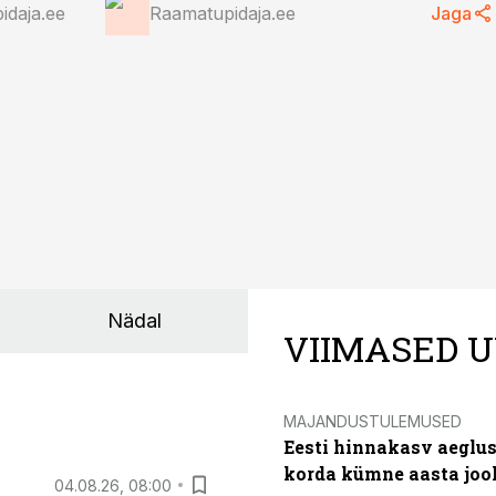
idaja.ee
Raamatupidaja.ee
Jaga
Nädal
VIIMASED U
MAJANDUSTULEMUSED
Eesti hinnakasv aeglus
korda kümne aasta joo
04.08.26, 08:00