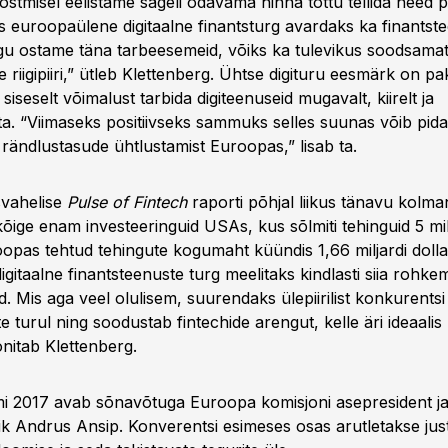
stmisel eelistame sageli odavama hinna tõttu tellida need p
is euroopaülene digitaalne finantsturg avardaks ka finantst
nagu ostame täna tarbeesemeid, võiks ka tulevikus soodsamat
e riigipiiri,” ütleb Klettenberg. Ühtse digituru eesmärk on p
siseselt võimalust tarbida digiteenuseid mugavalt, kiirelt ja
ta. “Viimaseks positiivseks sammuks selles suunas võib pid
 rändlustasude ühtlustamist Euroopas,” lisab ta.
vahelise
Pulse of Fintech
raporti põhjal liikus tänavu kolma
kõige enam investeeringuid USAs, kus sõlmiti tehinguid 5 milj
opas tehtud tehingute kogumaht küündis 1,66 miljardi dollar
 digitaalne finantsteenuste turg meelitaks kindlasti siia rohke
d. Mis aga veel olulisem, suurendaks ülepiirilist konkurentsi
e turul ning soodustab fintechide arengut, kelle äri ideaali
oonitab Klettenberg.
i 2017 avab sõnavõtuga Euroopa komisjoni asepresident ja 
nik Andrus Ansip. Konverentsi esimeses osas arutletakse ju