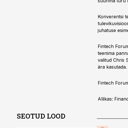
suurima turu l
Konverentsi t
tulevikuvisio
juhatuse esim
Fintech Forum
teenima panna
valitud Chris
ära kasutada.
Fintech Foru
Allikas: Finan
SEOTUD LOOD