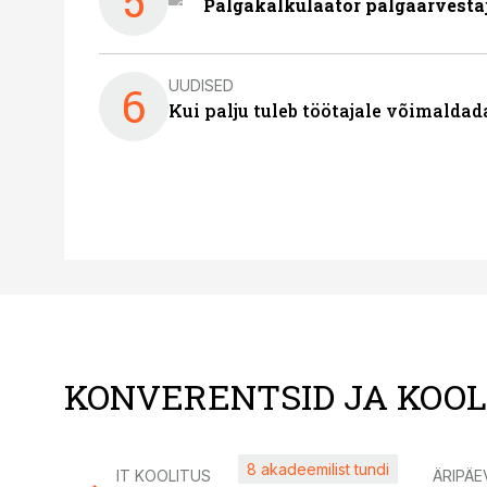
5
Palgakalkulaator palgaarvestaja
UUDISED
6
Kui palju tuleb töötajale võimalda
KONVERENTSID JA KOO
8 akadeemilist tundi
IT KOOLITUS
ÄRIPÄE