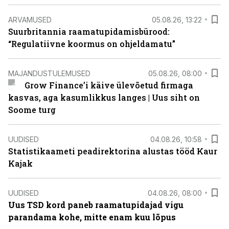
ARVAMUSED
05.08.26, 13:22
Suurbritannia raamatupidamisbürood:
“Regulatiivne koormus on ohjeldamatu”
MAJANDUSTULEMUSED
05.08.26, 08:00
Grow Finance’i käive ülevõetud firmaga
kasvas, aga kasumlikkus langes | Uus siht on
Soome turg
UUDISED
04.08.26, 10:58
Statistikaameti peadirektorina alustas tööd Kaur
Kajak
UUDISED
04.08.26, 08:00
Uus TSD kord paneb raamatupidajad vigu
parandama kohe, mitte enam kuu lõpus