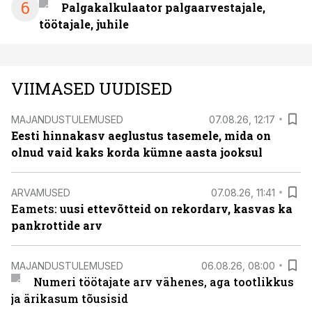
6
Palgakalkulaator palgaarvestajale,
töötajale, juhile
VIIMASED UUDISED
MAJANDUSTULEMUSED
07.08.26, 12:17
Eesti hinnakasv aeglustus tasemele, mida on
olnud vaid kaks korda kümne aasta jooksul
ARVAMUSED
07.08.26, 11:41
Eamets: u
usi ettevõtteid on rekordarv, kasvas ka
pankrottide arv
MAJANDUSTULEMUSED
06.08.26, 08:00
Numeri töötajate arv vähenes, aga tootlikkus
ja ärikasum tõusisid