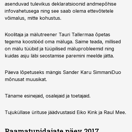
asenduvad tulevikus deklaratsioonid andmepõhise
infovahetusega ning see saab olema ettevõtetele
võimalus, mitte kohustus.
Koolitaja ja mälutreener Tauri Tallermaa õpetas
tegema koostööd oma mäluga. Saime teada, millised
on mälu tüübid ja tüüpilised mäluprobleemid ning
kuidas asju läbi seostamise paremini meelde jätta.
Päeva lõpetuseks mängis Sander Karu SimmaniDuo
mõnusat muusikat.
Täname esinejaid, osalejaid ja toetajaid.
Tujuküllase ürituse jäädvustasid Eiko Kink ja Raul Mee.
Raamatupidajate päev 2017