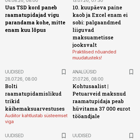
04.08.26, 08:00
13.07.26, 07:30
Uus TSD kord paneb
10. kuupäeva paine
raamatupidajad vigu
kaob ja Excel enam ei
parandama kohe, mitte
sobi: palgaandmed
enam kuu lõpus
liiguvad
maksuametisse
jooksvalt
Praktilised nõuanded
muudatusteks!
UUDISED
ANALÜÜSID
28.07.26, 08:00
21.07.26, 08:00
Bolti
Kohtusaalist
|
raamatupidamislikud
Petuarveid maksnud
trikid
raamatupidaja peab
käibemaksuarvestuses
hüvitama 37 000 eurot
Audiitor kahtlustab süsteemset
tööandjale
viga
UUDISED
UUDISED