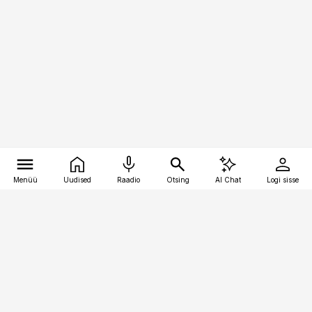
Menüü
Uudised
Raadio
Otsing
AI Chat
Logi sisse
Vana-Lõuna 39/1, 19094 Tallinn
(+372) 667 0111
raamatupidaja@raamatupidaja.ee