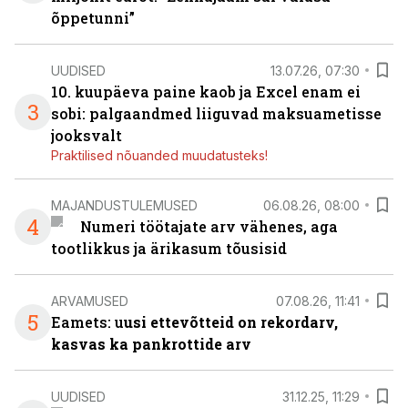
õppetunni”
UUDISED
13.07.26, 07:30
10. kuupäeva paine kaob ja Excel enam ei
3
sobi: palgaandmed liiguvad maksuametisse
jooksvalt
Praktilised nõuanded muudatusteks!
MAJANDUSTULEMUSED
06.08.26, 08:00
4
Numeri töötajate arv vähenes, aga
tootlikkus ja ärikasum tõusisid
ARVAMUSED
07.08.26, 11:41
5
Eamets: u
usi ettevõtteid on rekordarv,
kasvas ka pankrottide arv
UUDISED
31.12.25, 11:29