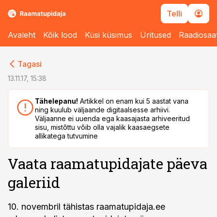
Telli
Avaleht
Kõik lood
Küsi küsimus
Üritused
Raadiosaa
cebook
cebook
Tagasi
Twitter)
Twitter)
13.11.17, 15:38
kedIn
kedIn
Tähelepanu!
Artikkel on enam kui 5 aastat vana
ning kuulub väljaande digitaalsesse arhiivi.
ail
ail
Väljaanne ei uuenda ega kaasajasta arhiveeritud
sisu, mistõttu võib olla vajalik kaasaegsete
k
k
allikatega tutvumine
Vaata raamatupidajate päeva
galeriid
10. novembril tähistas raamatupidaja.ee