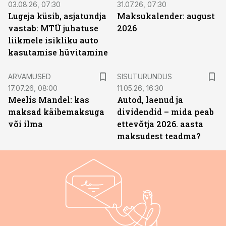
03.08.26, 07:30
31.07.26, 07:30
Lugeja küsib, asjatundja
Maksukalender: august
vastab: MTÜ juhatuse
2026
liikmele isikliku auto
kasutamise hüvitamine
ST
ARVAMUSED
SISUTURUNDUS
17.07.26, 08:00
11.05.26, 16:30
Meelis Mandel: kas
Autod, laenud ja
maksad käibemaksuga
dividendid – mida peab
või ilma
ettevõtja 2026. aasta
maksudest teadma?