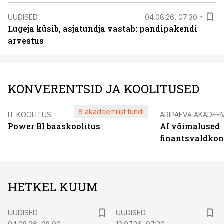
UUDISED
04.08.26, 07:30
Lugeja küsib, asjatundja vastab: pandipakendi
arvestus
KONVERENTSID JA KOOLITUSED
8 akadeemilist tundi
IT KOOLITUS
ÄRIPÄEVA AKADEE
Power BI baaskoolitus
AI võimalused
finantsvaldko
HETKEL KUUM
UUDISED
UUDISED