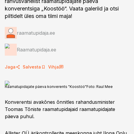
rahvusvahelist raamatupidajate päeva
konverentsiga „Koostöö“. Vaata galeriid ja otsi
piltidelt üles oma tiimi maja!
raamatupidaja.ee
Raamatupidaja.ee
Jaga
Salvesta
Vihja
Raamatupidajate päeva konverents "Koostöö"
Foto:
Raul Mee
Konverentsi avakõnes õnnitles rahandusminister
Toomas Tõniste raamatupidajaid raamatupidajate
päeva puhul.
Allister OÜ ärikontrollerite meeskonna juht Ilona Oolu