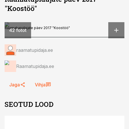
"Koostöö"
Raamatupidajate päev 2017 "Koostöö"
42 fotot
raamatupidaja.ee
Raamatupidaja.ee
Jaga
Vihja
SEOTUD LOOD
ST