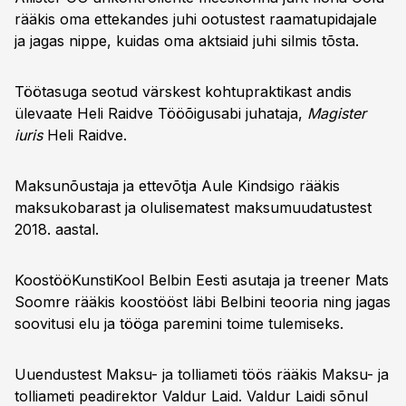
rääkis oma ettekandes juhi ootustest raamatupidajale
ja jagas nippe, kuidas oma aktsiaid juhi silmis tõsta.
Töötasuga seotud värskest kohtupraktikast andis
ülevaate Heli Raidve Tööõigusabi juhataja,
Magister
iuris
Heli Raidve.
Maksunõustaja ja ettevõtja Aule Kindsigo rääkis
maksukobarast ja olulisematest maksumuudatustest
2018. aastal.
KoostööKunstiKool Belbin Eesti asutaja ja treener Mats
Soomre rääkis koostööst läbi Belbini teooria ning jagas
soovitusi elu ja tööga paremini toime tulemiseks.
Uuendustest Maksu- ja tolliameti töös rääkis Maksu- ja
tolliameti peadirektor Valdur Laid. Valdur Laidi sõnul