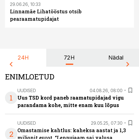
29.06.26, 10:33
Linnamäe Lihatööstus otsib
pearaamatupidajat
24H
72H
Nädal
ENIMLOETUD
UUDISED
04.08.26, 08:00
1
Uus TSD kord paneb raamatupidajad vigu
parandama kohe, mitte enam kuu lõpus
UUDISED
29.05.25, 07:30
Omastamise kahtlus: kaheksa aastat ja 1,3
2
miljonit eurot. “Lennujaam sai valusa