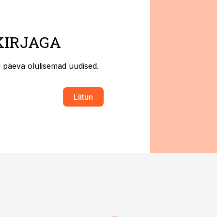
KIRJAGA
ti päeva olulisemad uudised.
Liitun