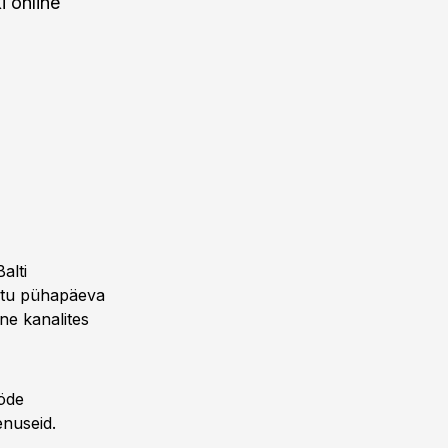
i online
alti
astu pühapäeva
ne kanalites
öde
enuseid.