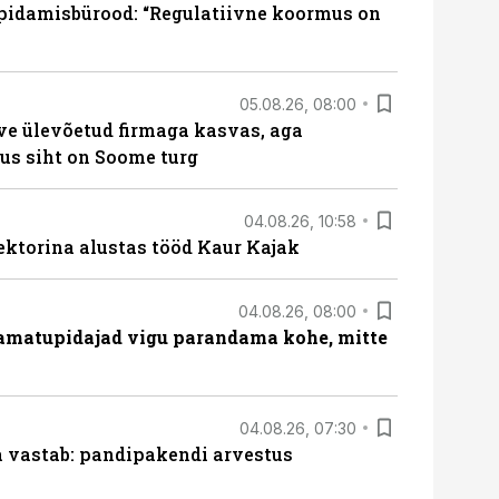
pidamisbürood: “Regulatiivne koormus on
05.08.26, 08:00
ve ülevõetud firmaga kasvas, aga
us siht on Soome turg
04.08.26, 10:58
ektorina alustas tööd Kaur Kajak
04.08.26, 08:00
amatupidajad vigu parandama kohe, mitte
04.08.26, 07:30
ja vastab: pandipakendi arvestus