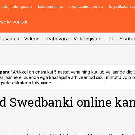
aritehnoloogia.ee
kaubandus.ee
toostusuudised.ee
logistikauudi
Infopank
Radar
iosaated
Videod
Teabevara
Võlaregister
Töö
Sisutu
panu!
Artikkel on enam kui 5 aastat vana ning kuulub väljaande digi
. Väljaanne ei uuenda ega kaasajasta arhiveeritud sisu, mistõttu võib ol
sete allikatega tutvumine
d Swedbanki online kan