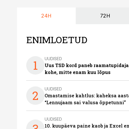
24H
72H
ENIMLOETUD
UUDISED
1
Uus TSD kord paneb raamatupidaj
kohe, mitte enam kuu lõpus
UUDISED
2
Omastamise kahtlus: kaheksa aastat 
“Lennujaam sai valusa õppetunni”
UUDISED
3
10. kuupäeva paine kaob ja Excel en