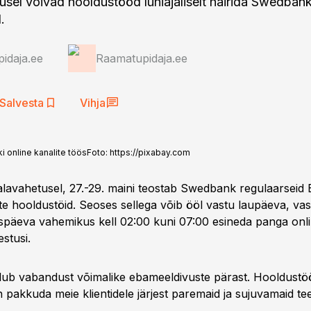
sel võivad hooldustööd lühiajaliselt häirida Swedbank
.
idaja.ee
Raamatupidaja.ee
Salvesta
Vihja
 online kanalite töös
Foto:
https://pixabay.com
alavahetusel, 27.-29. maini teostab Swedbank regulaarseid B
 hooldustöid. Seoses sellega võib ööl vastu laupäeva, v
späeva vahemikus kell 02:00 kuni 07:00 esineda panga onli
kestusi.
ub vabandust võimalike ebameeldivuste pärast. Hooldustö
 pakkuda meie klientidele järjest paremaid ja sujuvamaid te