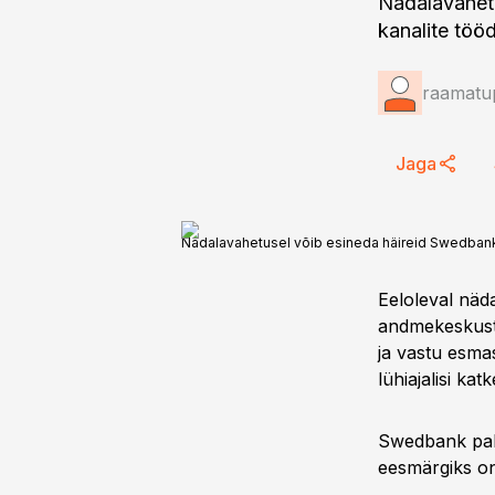
Nädalavahetu
kanalite tööd
raamatup
Jaga
Nädalavahetusel võib esineda häireid Swedbanki
Eeloleval näd
andmekeskuste
ja vastu esma
lühiajalisi kat
Swedbank pal
eesmärgiks on