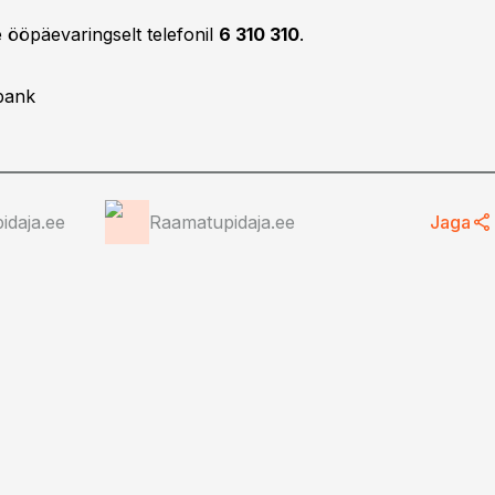
e ööpäevaringselt telefonil
6 310 310
.
bank
idaja.ee
Raamatupidaja.ee
Jaga