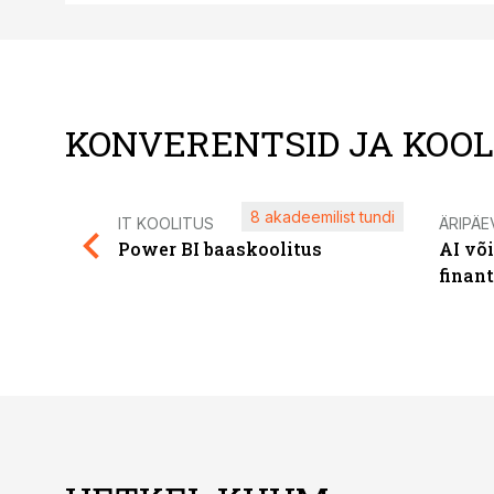
KONVERENTSID JA KOO
8 akadeemilist tundi
IT KOOLITUS
ÄRIPÄE
Power BI baaskoolitus
AI võ
finan