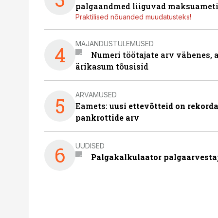
palgaandmed liiguvad maksuameti
Praktilised nõuanded muudatusteks!
MAJANDUSTULEMUSED
4
Numeri töötajate arv vähenes, a
ärikasum tõusisid
ARVAMUSED
5
Eamets: u
usi ettevõtteid on rekord
pankrottide arv
UUDISED
6
Palgakalkulaator palgaarvestaja