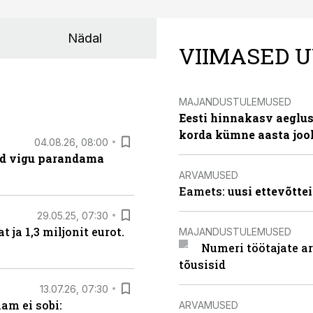
Nädal
VIIMASED U
MAJANDUSTULEMUSED
Eesti hinnakasv aeglus
korda kümne aasta joo
04.08.26, 08:00
ad vigu parandama
ARVAMUSED
Eamets: u
usi ettevõtte
29.05.25, 07:30
ja 1,3 miljonit eurot.
MAJANDUSTULEMUSED
Numeri töötajate a
tõusisid
13.07.26, 07:30
am ei sobi:
ARVAMUSED