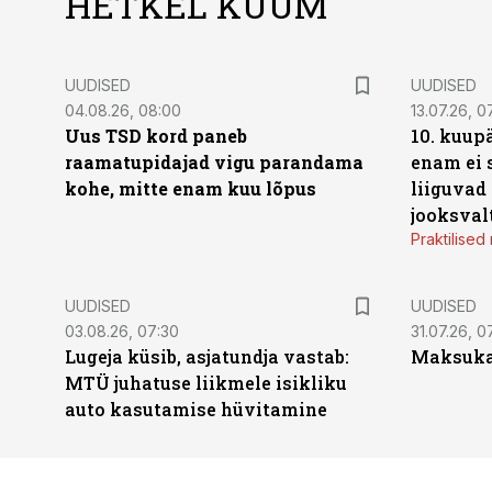
HETKEL KUUM
UUDISED
UUDISED
04.08.26, 08:00
13.07.26, 0
Uus TSD kord paneb
10. kuup
raamatupidajad vigu parandama
enam ei 
kohe, mitte enam kuu lõpus
liiguvad
jooksval
Praktilise
UUDISED
UUDISED
03.08.26, 07:30
31.07.26, 0
Lugeja küsib, asjatundja vastab:
Maksukal
MTÜ juhatuse liikmele isikliku
auto kasutamise hüvitamine