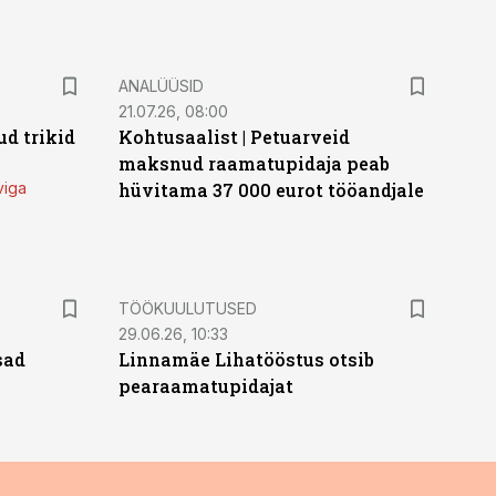
ANALÜÜSID
21.07.26, 08:00
d trikid
Kohtusaalist
|
Petuarveid
maksnud raamatupidaja peab
viga
hüvitama 37 000 eurot tööandjale
ST
TÖÖKUULUTUSED
29.06.26, 10:33
sad
Linnamäe Lihatööstus otsib
pearaamatupidajat