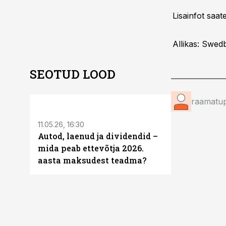
Lisainfot saat
Allikas: Swed
SEOTUD LOOD
ST
raamatup
11.05.26, 16:30
Autod, laenud ja dividendid –
mida peab ettevõtja 2026.
aasta maksudest teadma?