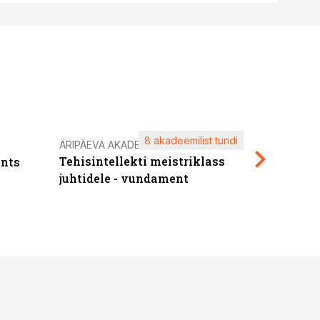
8 akadeemilist tundi
Kasuta ä
ÄRIPÄEVA AKADEEMIA
Tehisintellekti meistriklass
nts
maksuva
juhtidele - vundament