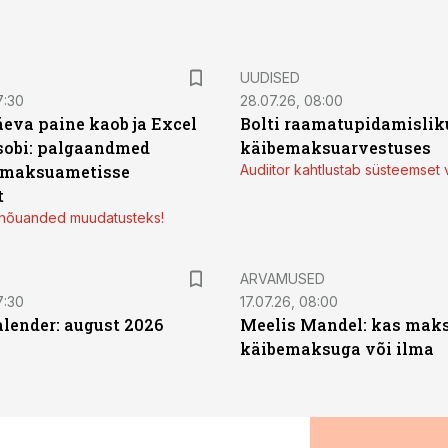
UUDISED
7:30
28.07.26, 08:00
äeva paine kaob ja Excel
Bolti raamatupidamisliku
sobi: palgaandmed
käibemaksuarvestuses
 maksuametisse
Audiitor kahtlustab süsteemset 
t
d nõuanded muudatusteks!
ARVAMUSED
7:30
17.07.26, 08:00
ender: august 2026
Meelis Mandel: kas mak
käibemaksuga või ilma