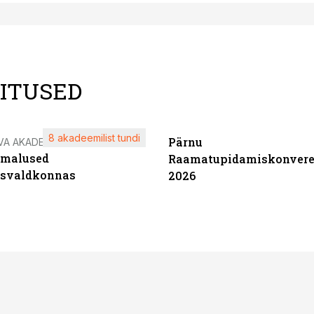
LITUSED
8 akadeemilist tundi
Pärnu
VA AKADEEMIA
imalused
Raamatupidamiskonvere
tsvaldkonnas
2026