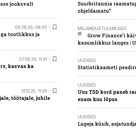
Suurbritannia raamatu
sse jooksvalt
ohjeldamatu”
06.08.26, 08:00
MAJANDUSTULEMUSED
ga tootlikkus ja
Grow Finance’i käi
kasumlikkus langes | U
07.08.26, 11:41
UUDISED
arv, kasvas ka
Statistikaameti peadir
UUDISED
31.12.25, 11:29
Uus TSD kord paneb ra
le, töötajale, juhile
enam kuu lõpus
UUDISED
Lugeja küsib, asjatund