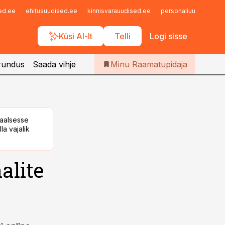
Iseteenindus
sed.ee
ehitusuudised.ee
kinnisvarauudised.ee
personaliuudised.ee
Telli Raamatupidaja
Küsi AI-lt
Telli
Logi sisse
rundus
Saada vihje
Minu Raamatupidaja
taalsesse
la vajalik
alite