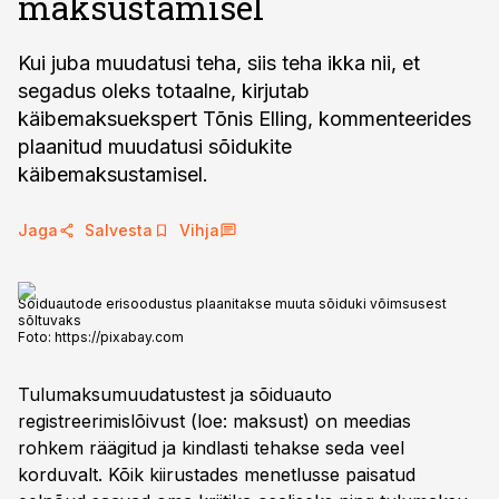
maksustamisel
Kui juba muudatusi teha, siis teha ikka nii, et
segadus oleks totaalne, kirjutab
käibemaksuekspert Tõnis Elling, kommenteerides
plaanitud muudatusi sõidukite
käibemaksustamisel.
Jaga
Salvesta
Vihja
Sõiduautode erisoodustus plaanitakse muuta sõiduki võimsusest
sõltuvaks
Foto:
https://pixabay.com
Tulumaksumuudatustest ja sõiduauto
registreerimislõivust (loe: maksust) on meedias
rohkem räägitud ja kindlasti tehakse seda veel
korduvalt. Kõik kiirustades menetlusse paisatud