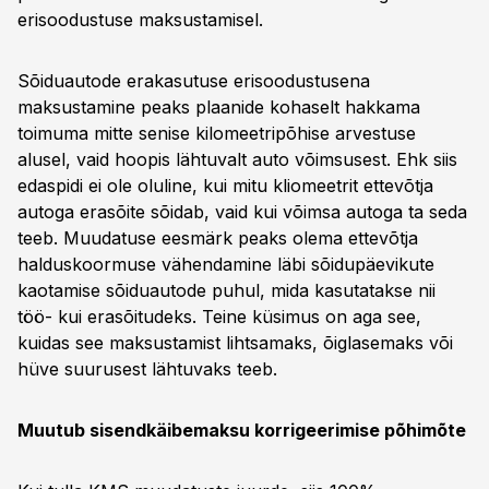
erisoodustuse maksustamisel.
Sõiduautode erakasutuse erisoodustusena
maksustamine peaks plaanide kohaselt hakkama
toimuma mitte senise kilomeetripõhise arvestuse
alusel, vaid hoopis lähtuvalt auto võimsusest. Ehk siis
edaspidi ei ole oluline, kui mitu kliomeetrit ettevõtja
autoga erasõite sõidab, vaid kui võimsa autoga ta seda
teeb. Muudatuse eesmärk peaks olema ettevõtja
halduskoormuse vähendamine läbi sõidupäevikute
kaotamise sõiduautode puhul, mida kasutatakse nii
töö- kui erasõitudeks. Teine küsimus on aga see,
kuidas see maksustamist lihtsamaks, õiglasemaks või
hüve suurusest lähtuvaks teeb.
Muutub sisendkäibemaksu korrigeerimise põhimõte