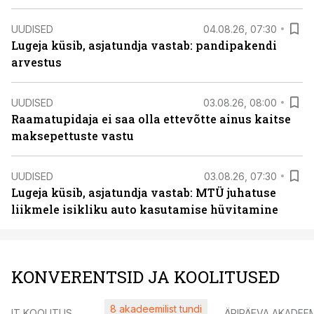
UUDISED
04.08.26, 07:30
Lugeja küsib, asjatundja vastab: pandipakendi
arvestus
UUDISED
03.08.26, 08:00
Raamatupidaja ei saa olla ettevõtte ainus kaitse
maksepettuste vastu
UUDISED
03.08.26, 07:30
Lugeja küsib, asjatundja vastab: MTÜ juhatuse
liikmele isikliku auto kasutamise hüvitamine
KONVERENTSID JA KOOLITUSED
8 akadeemilist tundi
IT KOOLITUS
ÄRIPÄEVA AKADEE