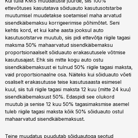
Kui tulla KMS muudatuste juurde, siis 100%
ettevõtuses kasutatava sõiduauto kasutusotstarbe
muutumisel muudetakse soetamisel maha arvatud
sisendkäibemaksu korrigeerimise põhimõtet. Seni
kehtis kord, et kui kahe aasta jooksul auto
kasutusotstarve muutub, siis pidi ettevõtja riigile tagasi
maksma 50% mahaarvatud sisendkäibemaksu
proportsionaalselt sõiduauto erakasutusele võtmise
kasutusajast. Ehk siis mitte kogu auto ostu
sisendkäibemaksust ei tulnud 50% riigile tagasi maksta,
vaid proportsionaalne osa. Näiteks kui sõiduauto võeti
osaliselt erakasutusse teise kasutusaasta esimesel
kuul, siis tuli riigile tagasi maksta 12 kuu (mitte 24 kuu)
sisendkäibemaksust 50%. Edaspidi see olukord
muutub ja senise 12 kuu 50% tagasimaksmise asemel
tuleb riigile tagasi maksta kõik 50% sõiduauto ostul
mahaarvatud sisendkäibemaksust.
Teine muudatus puudutab sõiduautoga seotud