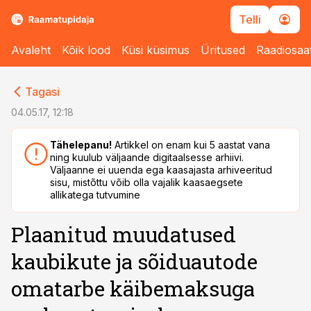
Telli
Avaleht
Kõik lood
Küsi küsimus
Üritused
Raadiosaa
cebook
cebook
Tagasi
Twitter)
Twitter)
04.05.17, 12:18
kedIn
kedIn
Tähelepanu!
Artikkel on enam kui 5 aastat vana
ning kuulub väljaande digitaalsesse arhiivi.
ail
ail
Väljaanne ei uuenda ega kaasajasta arhiveeritud
sisu, mistõttu võib olla vajalik kaasaegsete
k
k
allikatega tutvumine
Plaanitud muudatused
kaubikute ja sõiduautode
omatarbe käibemaksuga