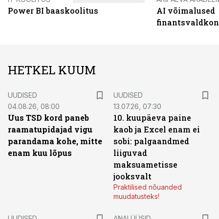
Power BI baaskoolitus
AI võimalused
finantsvaldko
HETKEL KUUM
UUDISED
UUDISED
04.08.26, 08:00
13.07.26, 07:30
Uus TSD kord paneb
10. kuupäeva paine
raamatupidajad vigu
kaob ja Excel enam ei
parandama kohe, mitte
sobi: palgaandmed
enam kuu lõpus
liiguvad
maksuametisse
jooksvalt
Praktilised nõuanded
muudatusteks!
UUDISED
ANALÜÜSID