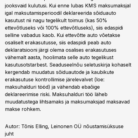
jooksvaid kulutusi. Kui enne lubas KMS maksumaksjal
igal maksutamisperioodil deklareerida sõiduauto
kasutust nii nagu tegelikult toimus (kas 50%
ettevõtluseks või 100% ettevõtluseks), siis edaspidi
selline vabadus kaob. Kui ettevõtte auto võetakse
osaliselt erakasutusse, siis edaspidi peab auto
deklaratsiooni järgi olema osalises erakasutuses
vähemalt aasta, hoolimata selle auto tegelikust
kasutusotstarbest. Seaduseelnõu seletuskirja kohaselt
kergendab muudatus sõiduautode ja kaubikute
erakasutuse kontrollimise järelevalvet (loe:
maksuhalduri tööd) ja vähendab ebaõige
deklareerimise riski. Maksuhalduri töö läheb
muudatustega lihtsamaks ja maksumaksjad maksavad
makse rohkem.
Autor: Tõnis Elling, Leinonen OÜ nõustamisüksuse
juht