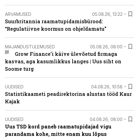
ARVAMUSED
05.08.26, 13:22
Suurbritannia raamatupidamisbürood:
“Regulatiivne koormus on ohjeldamatu”
MAJANDUSTULEMUSED
05.08.26, 08:00
Grow Finance’i käive ülevõetud firmaga
kasvas, aga kasumlikkus langes | Uus siht on
Soome turg
UUDISED
04.08.26, 10:58
Statistikaameti peadirektorina alustas tööd Kaur
Kajak
UUDISED
04.08.26, 08:00
Uus TSD kord paneb raamatupidajad vigu
parandama kohe, mitte enam kuu lõpus