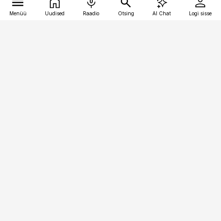
Menüü
Uudised
Raadio
Otsing
AI Chat
Logi sisse
Vana-Lõuna 39/1, 19094 Tallinn
(+372) 667 0111
raamatupidaja@raamatupidaja.ee
Telli
Reklaam
Firmast
Sisu kasutamisõigused
Ajakirjaniku
eetikakoodeks
Üldtingimused
Privaatsustingimused
Küpsiste poliitika
KKK
Eesti Meediaettevõtete
Eelistuste haldamine
Liit