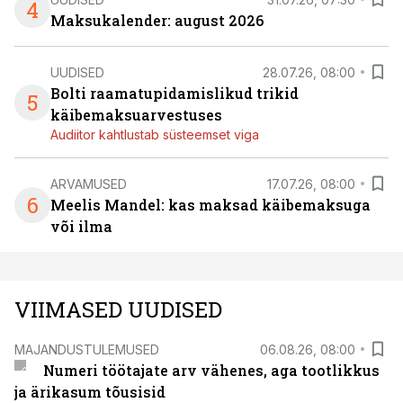
4
Maksukalender: august 2026
UUDISED
28.07.26, 08:00
Bolti raamatupidamislikud trikid
5
käibemaksuarvestuses
Audiitor kahtlustab süsteemset viga
ARVAMUSED
17.07.26, 08:00
6
Meelis Mandel: kas maksad käibemaksuga
või ilma
VIIMASED UUDISED
MAJANDUSTULEMUSED
06.08.26, 08:00
Numeri töötajate arv vähenes, aga tootlikkus
ja ärikasum tõusisid