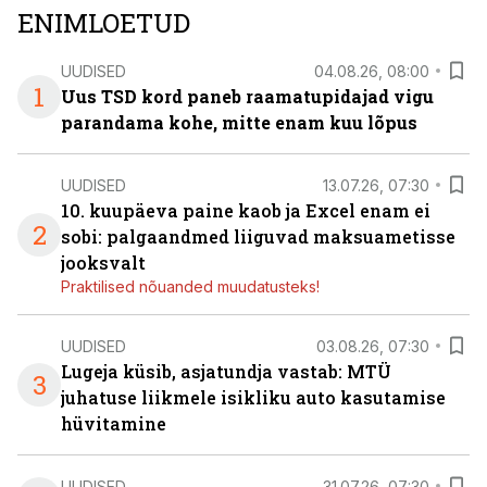
ENIMLOETUD
UUDISED
04.08.26, 08:00
1
Uus TSD kord paneb raamatupidajad vigu
parandama kohe, mitte enam kuu lõpus
UUDISED
13.07.26, 07:30
10. kuupäeva paine kaob ja Excel enam ei
2
sobi: palgaandmed liiguvad maksuametisse
jooksvalt
Praktilised nõuanded muudatusteks!
UUDISED
03.08.26, 07:30
Lugeja küsib, asjatundja vastab: MTÜ
3
juhatuse liikmele isikliku auto kasutamise
hüvitamine
UUDISED
31.07.26, 07:30