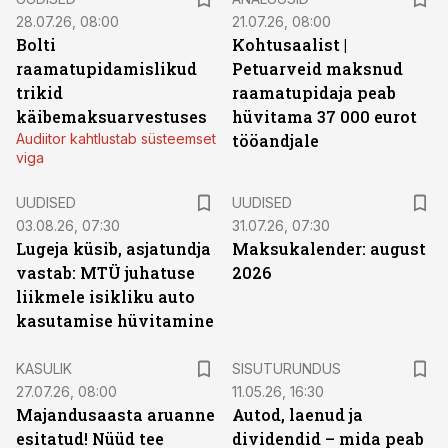
28.07.26, 08:00
21.07.26, 08:00
Bolti
Kohtusaalist
|
raamatupidamislikud
Petuarveid maksnud
trikid
raamatupidaja peab
käibemaksuarvestuses
hüvitama 37 000 eurot
Audiitor kahtlustab süsteemset
tööandjale
viga
UUDISED
UUDISED
03.08.26, 07:30
31.07.26, 07:30
Lugeja küsib, asjatundja
Maksukalender: august
vastab: MTÜ juhatuse
2026
liikmele isikliku auto
kasutamise hüvitamine
ST
KASULIK
SISUTURUNDUS
27.07.26, 08:00
11.05.26, 16:30
Majandusaasta aruanne
Autod, laenud ja
esitatud! Nüüd tee
dividendid – mida peab