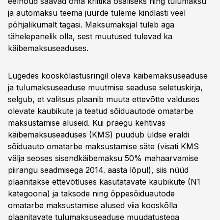
eelnõud saavad oma kriitika osaliseks ning tulumaksu
ja automaksu teema juurde tuleme kindlasti veel
põhjalikumalt tagasi. Maksumaksjal tuleb aga
tähelepanelik olla, sest muutused tulevad ka
käibemaksuseaduses.
Lugedes kooskõlastusringil oleva käibemaksuseaduse
ja tulumaksuseaduse muutmise seaduse seletuskirja,
selgub, et valitsus plaanib muuta ettevõtte valduses
olevate kaubikute ja teatud sõiduautode omatarbe
maksustamise aluseid. Kui praegu kehtivas
käibemaksuseaduses (KMS) puudub üldse eraldi
sõiduauto omatarbe maksustamise säte (visati KMS
välja seoses sisendkäibemaksu 50% mahaarvamise
piirangu seadmisega 2014. aasta lõpul), siis nüüd
plaanitakse ettevõtluses kasutatavate kaubikute (N1
kategooria) ja taksode ning õppesõiduautode
omatarbe maksustamise alused viia kooskõlla
plaanitavate tulumaksuseaduse muudatustega