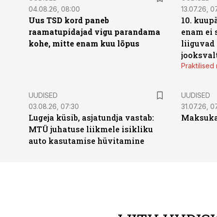
04.08.26, 08:00
13.07.26, 0
Uus TSD kord paneb
10. kuup
raamatupidajad vigu parandama
enam ei 
kohe, mitte enam kuu lõpus
liiguvad
jooksval
Praktilise
UUDISED
UUDISED
03.08.26, 07:30
31.07.26, 0
Lugeja küsib, asjatundja vastab:
Maksukal
MTÜ juhatuse liikmele isikliku
auto kasutamise hüvitamine