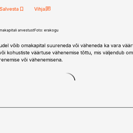
Salvesta
Vihja
makapitali arvestust
Foto:
erakogu
tudel võib omakapital suureneda või väheneda ka vara väär
õi kohustiste väärtuse vähenemise tõttu, mis väljendub oma
renemise või vähenemisena.