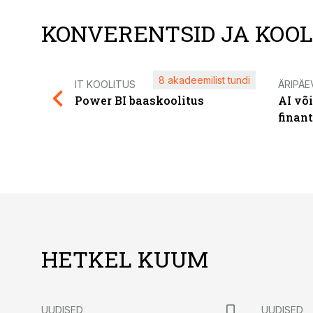
KONVERENTSID JA KOO
8 akadeemilist tundi
IT KOOLITUS
ÄRIPÄE
Power BI baaskoolitus
AI võ
finan
HETKEL KUUM
UUDISED
UUDISED