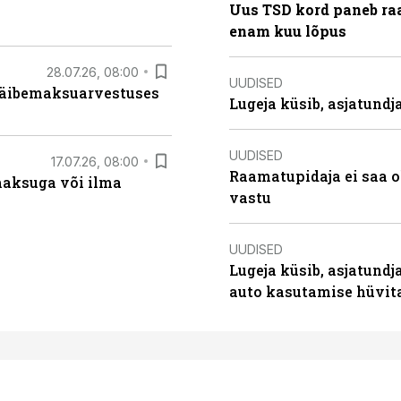
Uus TSD kord paneb ra
enam kuu lõpus
28.07.26, 08:00
UUDISED
 käibemaksuarvestuses
Lugeja küsib, asjatund
UUDISED
17.07.26, 08:00
Raamatupidaja ei saa o
aksuga või ilma
vastu
UUDISED
Lugeja küsib, asjatundj
auto kasutamise hüvi