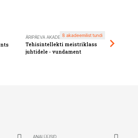
8 akadeemilist tundi
Kasuta ä
ÄRIPÄEVA AKADEEMIA
Tehisintellekti meistriklass
nts
maksuva
juhtidele - vundament
ANALÜÜSID