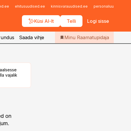
Iseteenindus
sed.ee
ehitusuudised.ee
kinnisvarauudised.ee
personaliuudised.ee
Telli Raamatupidaja
Küsi AI-lt
Telli
Logi sisse
rundus
Saada vihje
Minu Raamatupidaja
taalsesse
la vajalik
ed on
jum.