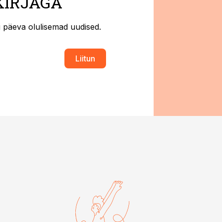
KIRJAGA
ti päeva olulisemad uudised.
Liitun