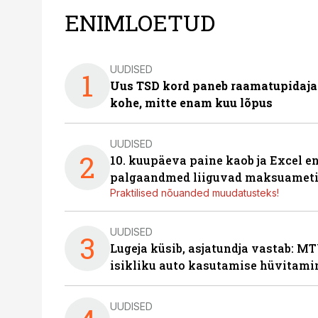
ENIMLOETUD
UUDISED
1
Uus TSD kord paneb raamatupidaj
kohe, mitte enam kuu lõpus
UUDISED
2
10. kuupäeva paine kaob ja Excel en
palgaandmed liiguvad maksuameti
Praktilised nõuanded muudatusteks!
UUDISED
3
Lugeja küsib, asjatundja vastab: MT
isikliku auto kasutamise hüvitami
UUDISED