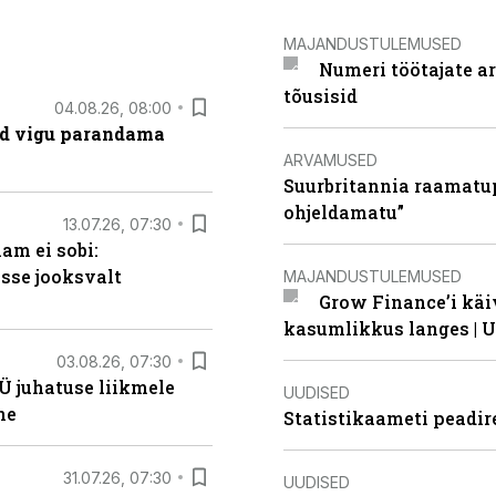
MAJANDUSTULEMUSED
Numeri töötajate a
tõusisid
04.08.26, 08:00
ad vigu parandama
ARVAMUSED
Suurbritannia raamatu
ohjeldamatu”
13.07.26, 07:30
am ei sobi:
sse jooksvalt
MAJANDUSTULEMUSED
Grow Finance’i käi
kasumlikkus langes | U
03.08.26, 07:30
Ü juhatuse liikmele
UUDISED
ne
Statistikaameti peadir
31.07.26, 07:30
UUDISED