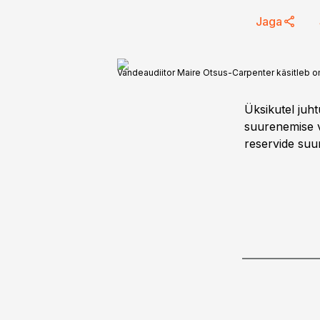
Jaga
Vandeaudiitor Maire Otsus-Carpenter käsitleb o
Üksikutel juh
suurenemise v
reservide suu