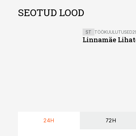
SEOTUD LOOD
ST
TÖÖKUULUTUSED
2
Linnamäe Lihatö
24H
72H