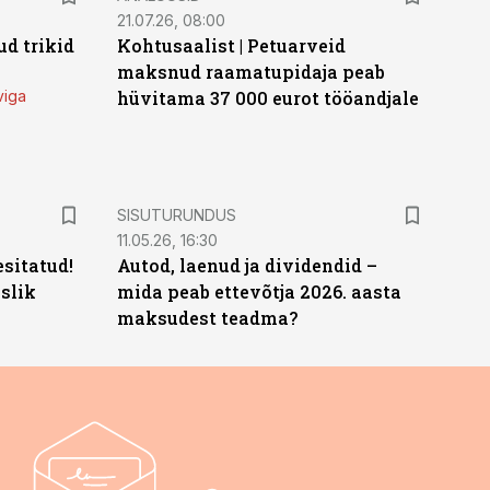
21.07.26, 08:00
d trikid
Kohtusaalist
|
Petuarveid
maksnud raamatupidaja peab
viga
hüvitama 37 000 eurot tööandjale
ST
SISUTURUNDUS
11.05.26, 16:30
sitatud!
Autod, laenud ja dividendid –
slik
mida peab ettevõtja 2026. aasta
maksudest teadma?