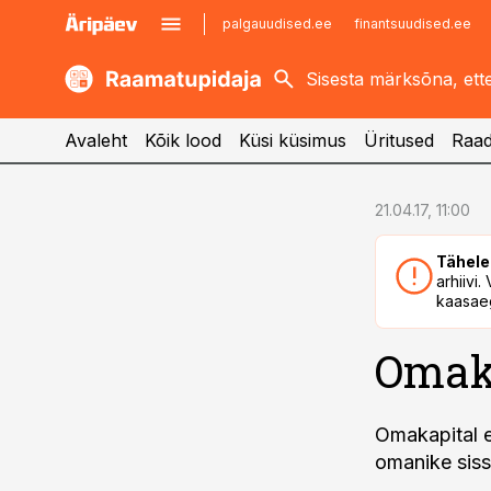
palgauudised.ee
finantsuudised.ee
kaubandus.ee
imelineajalugu.ee
kinnisvarauudised.ee
imelineteadus.ee
Avaleht
Kõik lood
Küsi küsimus
Üritused
Raad
cebook
21.04.17, 11:00
Twitter)
Tähele
kedIn
arhiivi
kaasaeg
ail
Omaka
k
Omakapital e
omanike siss