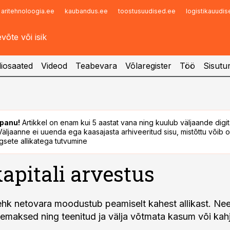
aritehnoloogia.ee
kaubandus.ee
toostusuudised.ee
logistikauudi
Infopank
Radar
iosaated
Videod
Teabevara
Võlaregister
Töö
Sisutu
panu!
Artikkel on enam kui 5 aastat vana ning kuulub väljaande digi
. Väljaanne ei uuenda ega kaasajasta arhiveeritud sisu, mistõttu võib ol
sete allikatega tutvumine
pitali arvestus
hk netovara moodustub peamiselt kahest allikast. Ne
emaksed ning teenitud ja välja võtmata kasum või kah