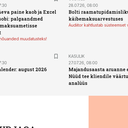
7:30
28.07.26, 08:00
äeva paine kaob ja Excel
Bolti raamatupidamisliku
sobi: palgaandmed
käibemaksuarvestuses
 maksuametisse
Audiitor kahtlustab süsteemset 
t
d nõuanded muudatusteks!
KASULIK
7:30
27.07.26, 08:00
ender: august 2026
Majandusaasta aruanne e
Nüüd tee kliendile väärtu
analüüs