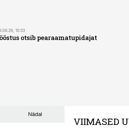
9.06.26, 10:33
östus otsib pearaamatupidajat
Nädal
VIIMASED U