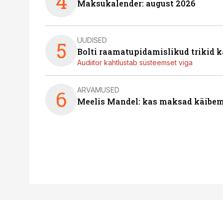
4
Maksukalender: august 2026
UUDISED
5
Bolti raamatupidamislikud trikid
Audiitor kahtlustab süsteemset viga
ARVAMUSED
6
Meelis Mandel: kas maksad käibem