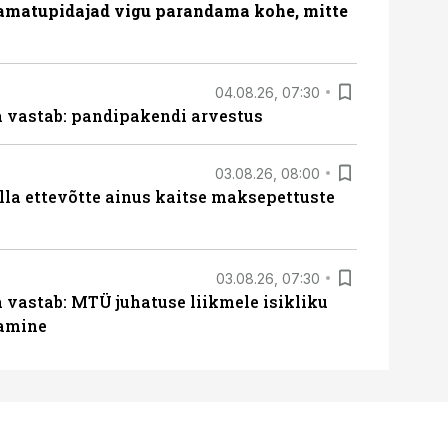
amatupidajad vigu parandama kohe, mitte
04.08.26, 07:30
ja vastab: pandipakendi arvestus
03.08.26, 08:00
lla ettevõtte ainus kaitse maksepettuste
03.08.26, 07:30
a vastab: MTÜ juhatuse liikmele isikliku
tamine