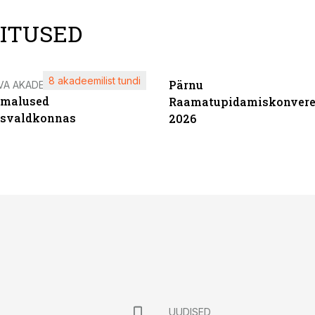
LITUSED
8 akadeemilist tundi
Pärnu
VA AKADEEMIA
imalused
Raamatupidamiskonvere
tsvaldkonnas
2026
UUDISED