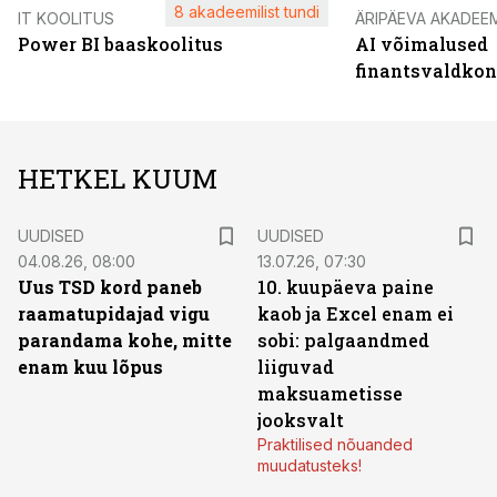
8 akadeemilist tundi
IT KOOLITUS
ÄRIPÄEVA AKADEE
Power BI baaskoolitus
AI võimalused
finantsvaldko
HETKEL KUUM
UUDISED
UUDISED
04.08.26, 08:00
13.07.26, 07:30
Uus TSD kord paneb
10. kuupäeva paine
raamatupidajad vigu
kaob ja Excel enam ei
parandama kohe, mitte
sobi: palgaandmed
enam kuu lõpus
liiguvad
maksuametisse
jooksvalt
Praktilised nõuanded
muudatusteks!