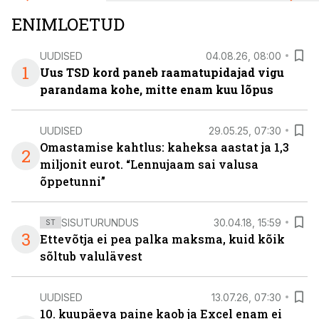
ENIMLOETUD
UUDISED
04.08.26, 08:00
1
Uus TSD kord paneb raamatupidajad vigu
parandama kohe, mitte enam kuu lõpus
UUDISED
29.05.25, 07:30
Omastamise kahtlus: kaheksa aastat ja 1,3
2
miljonit eurot. “Lennujaam sai valusa
õppetunni”
SISUTURUNDUS
30.04.18, 15:59
ST
3
Ettevõtja ei pea palka maksma, kuid kõik
sõltub valulävest
UUDISED
13.07.26, 07:30
10. kuupäeva paine kaob ja Excel enam ei