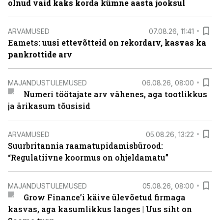
olnud vaid kaks korda kümne aasta jooksul
ARVAMUSED
07.08.26, 11:41
Eamets: u
usi ettevõtteid on rekordarv, kasvas ka
pankrottide arv
MAJANDUSTULEMUSED
06.08.26, 08:00
Numeri töötajate arv vähenes, aga tootlikkus
ja ärikasum tõusisid
ARVAMUSED
05.08.26, 13:22
Suurbritannia raamatupidamisbürood:
“Regulatiivne koormus on ohjeldamatu”
MAJANDUSTULEMUSED
05.08.26, 08:00
Grow Finance’i käive ülevõetud firmaga
kasvas, aga kasumlikkus langes | Uus siht on