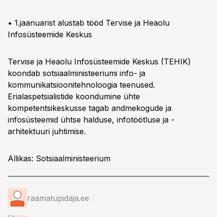
• 1.jaanuarist alustab tööd Tervise ja Heaolu
Infosüsteemide Keskus
Tervise ja Heaolu Infosüsteemide Keskus (TEHIK)
koondab sotsiaalministeeriumi info- ja
kommunikatsioonitehnoloogia teenused.
Erialaspetsialistide koondumine ühte
kompetentsikeskusse tagab andmekogude ja
infosüsteemid ühtse halduse, infotöötluse ja -
arhitektuuri juhtimise.
Allikas: Sotsiaalministeerium
raamatupidaja.ee