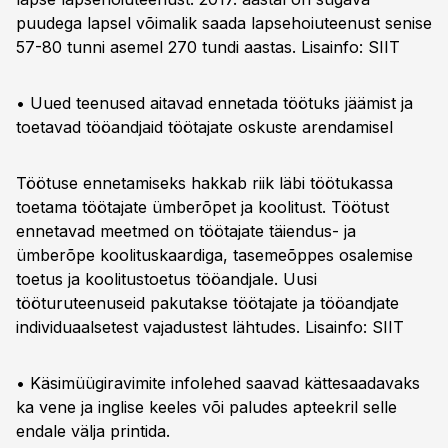
puudega lapsel võimalik saada lapsehoiuteenust senise
57-80 tunni asemel 270 tundi aastas. Lisainfo:
SIIT
• Uued teenused aitavad ennetada töötuks jäämist ja
toetavad tööandjaid töötajate oskuste arendamisel
Töötuse ennetamiseks hakkab riik läbi töötukassa
toetama töötajate ümberõpet ja koolitust. Töötust
ennetavad meetmed on töötajate täiendus- ja
ümberõpe koolituskaardiga, tasemeõppes osalemise
toetus ja koolitustoetus tööandjale. Uusi
tööturuteenuseid pakutakse töötajate ja tööandjate
individuaalsetest vajadustest lähtudes. Lisainfo:
SIIT
• Käsimüügiravimite infolehed saavad kättesaadavaks
ka vene ja inglise keeles või paludes apteekril selle
endale välja printida.