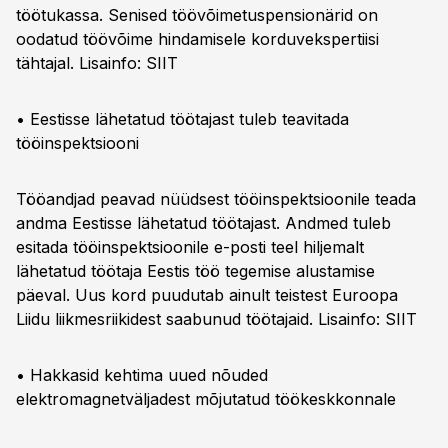
töötukassa. Senised töövõimetuspensionärid on
oodatud töövõime hindamisele korduvekspertiisi
tähtajal. Lisainfo:
SIIT
• Eestisse lähetatud töötajast tuleb teavitada
tööinspektsiooni
Tööandjad peavad nüüdsest tööinspektsioonile teada
andma Eestisse lähetatud töötajast. Andmed tuleb
esitada tööinspektsioonile e-posti teel hiljemalt
lähetatud töötaja Eestis töö tegemise alustamise
päeval. Uus kord puudutab ainult teistest Euroopa
Liidu liikmesriikidest saabunud töötajaid. Lisainfo:
SIIT
• Hakkasid kehtima uued nõuded
elektromagnetväljadest mõjutatud töökeskkonnale