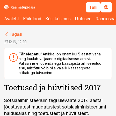
Telli
Avaleht
Kõik lood
Küsi küsimus
Üritused
Raadiosaa
cebook
cebook
Tagasi
Twitter)
Twitter)
27.12.16, 12:20
kedIn
kedIn
Tähelepanu!
Artikkel on enam kui 5 aastat vana
ning kuulub väljaande digitaalsesse arhiivi.
ail
ail
Väljaanne ei uuenda ega kaasajasta arhiveeritud
sisu, mistõttu võib olla vajalik kaasaegsete
k
k
allikatega tutvumine
Toetused ja hüvitised 2017
Sotsiaalministeerium tegi ülevaate 2017. aastal
jõustuvatest muudatustest sotsiaalministeeriumi
haldusalas ning toetustest ja hüvitistest.