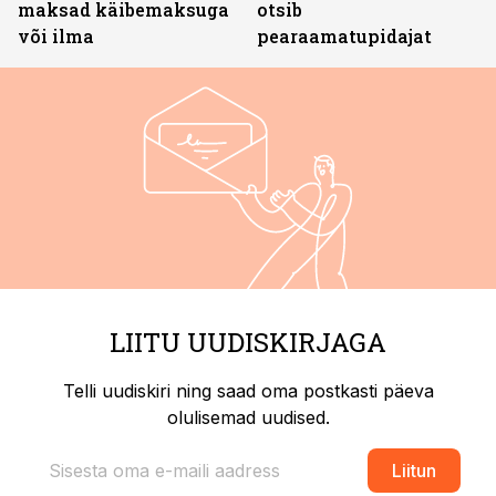
maksad käibemaksuga
otsib
või ilma
pearaamatupidajat
LIITU UUDISKIRJAGA
Telli uudiskiri ning saad oma postkasti päeva
olulisemad uudised.
Liitun