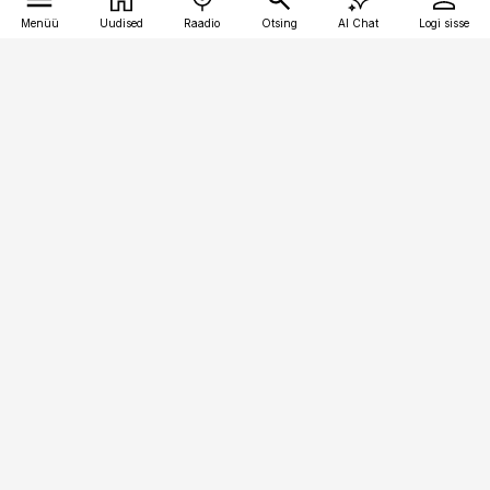
Menüü
Uudised
Raadio
Otsing
AI Chat
Logi sisse
Vana-Lõuna 39/1, 19094 Tallinn
(+372) 667 0111
raamatupidaja@raamatupidaja.ee
Telli
Reklaam
Firmast
Sisu kasutamisõigused
Ajakirjaniku
eetikakoodeks
Üldtingimused
Privaatsustingimused
Küpsiste poliitika
KKK
Eesti Meediaettevõtete
Eelistuste haldamine
Liit