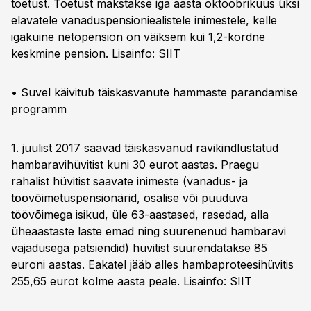
toetust. Toetust makstakse iga aasta oktoobrikuus üksi
elavatele vanaduspensioniealistele inimestele, kelle
igakuine netopension on väiksem kui 1,2-kordne
keskmine pension. Lisainfo:
SIIT
• Suvel käivitub täiskasvanute hammaste parandamise
programm
1. juulist 2017 saavad täiskasvanud ravikindlustatud
hambaravihüvitist kuni 30 eurot aastas. Praegu
rahalist hüvitist saavate inimeste (vanadus- ja
töövõimetuspensionärid, osalise või puuduva
töövõimega isikud, üle 63-aastased, rasedad, alla
üheaastaste laste emad ning suurenenud hambaravi
vajadusega patsiendid) hüvitist suurendatakse 85
euroni aastas. Eakatel jääb alles hambaproteesihüvitis
255,65 eurot kolme aasta peale. Lisainfo:
SIIT