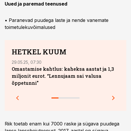
Uued ja paremad teenused
• Paranevad puudega laste ja nende vanemate
toimetulekuvõimalused
HETKEL KUUM
29.05.25, 07:30
04.08
Omastamise kahtlus: kaheksa aastat ja 1,3
Uus 
miljonit eurot. “Lennujaam sai valusa
para
õppetunni”
Riik toetab enam kui 7000 raske ja sügava puudega
lapse lapsehoiuteenust. 2017. aastal on sügava