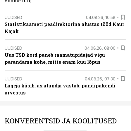
Soome turg
UUDISED
04.08.26, 10:58
Statistikaameti peadirektorina alustas tööd Kaur
Kajak
UUDISED
04.08.26, 08:00
Uus TSD kord paneb raamatupidajad vigu
parandama kohe, mitte enam kuu lõpus
UUDISED
04.08.26, 07:30
Lugeja küsib, asjatundja vastab: pandipakendi
arvestus
KONVERENTSID JA KOOLITUSED