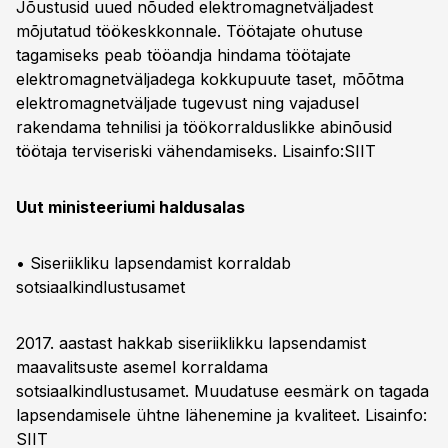
Jõustusid uued nõuded elektromagnetväljadest
mõjutatud töökeskkonnale. Töötajate ohutuse
tagamiseks peab tööandja hindama töötajate
elektromagnetväljadega kokkupuute taset, mõõtma
elektromagnetväljade tugevust ning vajadusel
rakendama tehnilisi ja töökorralduslikke abinõusid
töötaja terviseriski vähendamiseks. Lisainfo:
SIIT
Uut ministeeriumi haldusalas
• Siseriikliku lapsendamist korraldab
sotsiaalkindlustusamet
2017. aastast hakkab siseriiklikku lapsendamist
maavalitsuste asemel korraldama
sotsiaalkindlustusamet. Muudatuse eesmärk on tagada
lapsendamisele ühtne lähenemine ja kvaliteet. Lisainfo:
SIIT