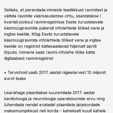
Selleks, et parandada inimeste teadlikkust ravimitest ja
vältida ravimite väärkasutamise ohtu, sisestatakse I
kvartali jooksul ravimiregistrisse Eestis turustatavate
käsimüügiravimite pakendi infolehtede tõlked vene ja
inglise keelde. Kõigi Eestis turustatavate
käsimüügiravimite infolehtede tõlked vene ja inglise
keelde on registrist kättesaadavad hiljemalt aprilli
lõpuks. Inimene saab ravimi infolehe tõlke kätte
digitaalsest ravimiregistrist
• Tervishoid saab 2017. aastal riigieelarvest 10 miljonit
eurot lisaks
Lisarahaga plaanitakse suurendada 2017. aastal
kardioloogia ja neuroloogia operatsioonide arvu ning
lühendada nendel erialadel plaaniliste järjekordade
maksimumpikkust neli korda – kaheksalt kuult kahele