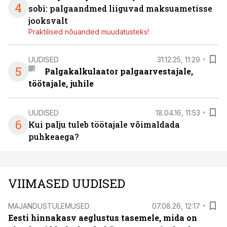
4
sobi: palgaandmed liiguvad maksuametisse
jooksvalt
Praktilised nõuanded muudatusteks!
UUDISED
31.12.25, 11:29
5
Palgakalkulaator palgaarvestajale,
töötajale, juhile
UUDISED
18.04.16, 11:53
6
Kui palju tuleb töötajale võimaldada
puhkeaega?
VIIMASED UUDISED
MAJANDUSTULEMUSED
07.08.26, 12:17
Eesti hinnakasv aeglustus tasemele, mida on