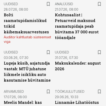
UUDISED
ANALÜÜSID
28.07.26, 08:00
21.07.26, 08:00
Bolti
Kohtusaalist
|
raamatupidamislikud
Petuarveid maksnud
trikid
raamatupidaja peab
käibemaksuarvestuses
hüvitama 37 000 eurot
Audiitor kahtlustab süsteemset
tööandjale
viga
UUDISED
UUDISED
03.08.26, 07:30
31.07.26, 07:30
Lugeja küsib, asjatundja
Maksukalender: august
vastab: MTÜ juhatuse
2026
liikmele isikliku auto
kasutamise hüvitamine
ST
ARVAMUSED
TÖÖKUULUTUSED
17.07.26, 08:00
29.06.26, 10:33
Meelis Mandel: kas
Linnamäe Lihatööstus