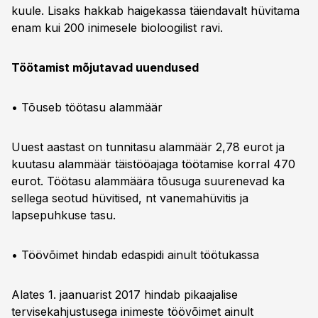
kuule. Lisaks hakkab haigekassa täiendavalt hüvitama
enam kui 200 inimesele bioloogilist ravi.
Töötamist mõjutavad uuendused
• Tõuseb töötasu alammäär
Uuest aastast on tunnitasu alammäär 2,78 eurot ja
kuutasu alammäär täistööajaga töötamise korral 470
eurot. Töötasu alammäära tõusuga suurenevad ka
sellega seotud hüvitised, nt vanemahüvitis ja
lapsepuhkuse tasu.
• Töövõimet hindab edaspidi ainult töötukassa
Alates 1. jaanuarist 2017 hindab pikaajalise
tervisekahjustusega inimeste töövõimet ainult