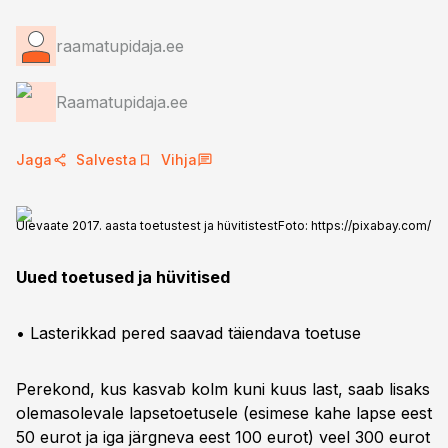
raamatupidaja.ee
Raamatupidaja.ee
Jaga
Salvesta
Vihja
Ülevaate 2017. aasta toetustest ja hüvitistest
Foto:
https://pixabay.com/
Uued toetused ja hüvitised
• Lasterikkad pered saavad täiendava toetuse
Perekond, kus kasvab kolm kuni kuus last, saab lisaks
olemasolevale lapsetoetusele (esimese kahe lapse eest
50 eurot ja iga järgneva eest 100 eurot) veel 300 eurot