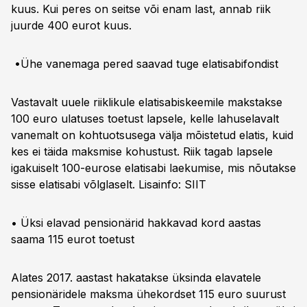
kuus. Kui peres on seitse või enam last, annab riik
juurde 400 eurot kuus.
•Ühe vanemaga pered saavad tuge elatisabifondist
Vastavalt uuele riiklikule elatisabiskeemile makstakse
100 euro ulatuses toetust lapsele, kelle lahuselavalt
vanemalt on kohtuotsusega välja mõistetud elatis, kuid
kes ei täida maksmise kohustust. Riik tagab lapsele
igakuiselt 100-eurose elatisabi laekumise, mis nõutakse
sisse elatisabi võlglaselt. Lisainfo:
SIIT
• Üksi elavad pensionärid hakkavad kord aastas
saama 115 eurot toetust
Alates 2017. aastast hakatakse üksinda elavatele
pensionäridele maksma ühekordset 115 euro suurust