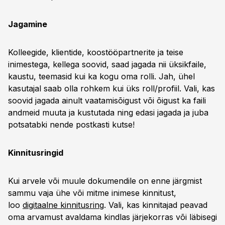
Jagamine
Kolleegide, klientide, koostööpartnerite ja teise
inimestega, kellega soovid, saad jagada nii üksikfaile,
kaustu, teemasid kui ka kogu oma rolli. Jah, ühel
kasutajal saab olla rohkem kui üks roll/profiil. Vali, kas
soovid jagada ainult vaatamisõigust või õigust ka faili
andmeid muuta ja kustutada ning edasi jagada ja juba
potsatabki nende postkasti kutse!
Kinnitusringid
Kui arvele või muule dokumendile on enne järgmist
sammu vaja ühe või mitme inimese kinnitust,
loo
digitaalne kinnitusring
. Vali, kas kinnitajad peavad
oma arvamust avaldama kindlas järjekorras või läbisegi