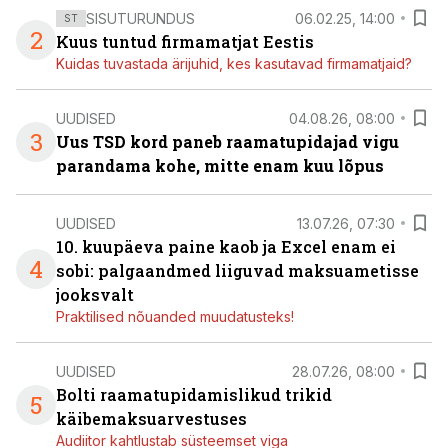
SISUTURUNDUS
06.02.25, 14:00
ST
2
Kuus tuntud firmamatjat Eestis
Kuidas tuvastada ärijuhid, kes kasutavad firmamatjaid?
UUDISED
04.08.26, 08:00
3
Uus TSD kord paneb raamatupidajad vigu
parandama kohe, mitte enam kuu lõpus
UUDISED
13.07.26, 07:30
10. kuupäeva paine kaob ja Excel enam ei
4
sobi: palgaandmed liiguvad maksuametisse
jooksvalt
Praktilised nõuanded muudatusteks!
UUDISED
28.07.26, 08:00
Bolti raamatupidamislikud trikid
5
käibemaksuarvestuses
Audiitor kahtlustab süsteemset viga