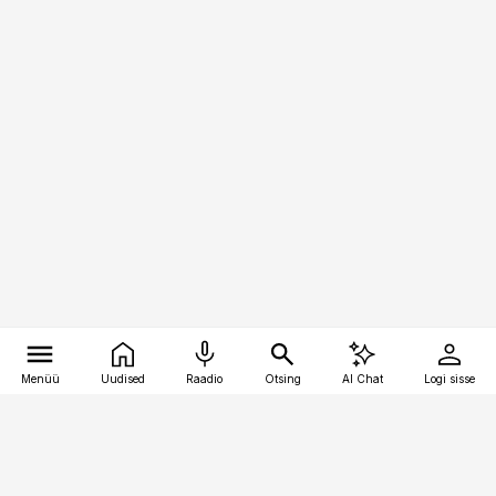
Menüü
Uudised
Raadio
Otsing
AI Chat
Logi sisse
Vana-Lõuna 39/1, 19094 Tallinn