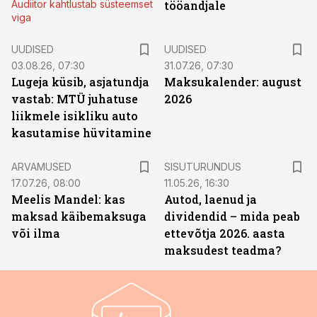
Audiitor kahtlustab süsteemset
tööandjale
viga
UUDISED
UUDISED
03.08.26, 07:30
31.07.26, 07:30
Lugeja küsib, asjatundja
Maksukalender: august
vastab: MTÜ juhatuse
2026
liikmele isikliku auto
kasutamise hüvitamine
ST
ARVAMUSED
SISUTURUNDUS
17.07.26, 08:00
11.05.26, 16:30
Meelis Mandel: kas
Autod, laenud ja
maksad käibemaksuga
dividendid – mida peab
või ilma
ettevõtja 2026. aasta
maksudest teadma?