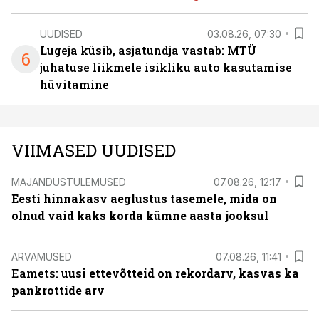
UUDISED
03.08.26, 07:30
Lugeja küsib, asjatundja vastab: MTÜ
6
juhatuse liikmele isikliku auto kasutamise
hüvitamine
VIIMASED UUDISED
MAJANDUSTULEMUSED
07.08.26, 12:17
Eesti hinnakasv aeglustus tasemele, mida on
olnud vaid kaks korda kümne aasta jooksul
ARVAMUSED
07.08.26, 11:41
Eamets: u
usi ettevõtteid on rekordarv, kasvas ka
pankrottide arv