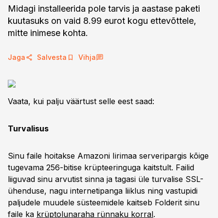
Midagi installeerida pole tarvis ja aastase paketi
kuutasuks on vaid 8.99 eurot kogu ettevõttele,
mitte inimese kohta.
Jaga
Salvesta
Vihja
Vaata, kui palju väärtust selle eest saad:
Turvalisus
Sinu faile hoitakse Amazoni Iirimaa serveripargis kõige
tugevama 256-bitise krüpteeringuga kaitstult. Failid
liiguvad sinu arvutist sinna ja tagasi üle turvalise SSL-
ühenduse, nagu internetipanga liiklus ning vastupidi
paljudele muudele süsteemidele kaitseb Folderit sinu
faile ka
krüptolunaraha rünnaku korral
.