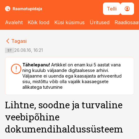
Telli
Avaleht
Kõik lood
Küsi küsimus
Üritused
Raadiosaa
cebook
cebook
Tagasi
Twitter)
Twitter)
26.08.16, 16:21
ST
kedIn
kedIn
Tähelepanu!
Artikkel on enam kui 5 aastat vana
ning kuulub väljaande digitaalsesse arhiivi.
ail
ail
Väljaanne ei uuenda ega kaasajasta arhiveeritud
sisu, mistõttu võib olla vajalik kaasaegsete
k
k
allikatega tutvumine
Lihtne, soodne ja turvaline
veebipõhine
dokumendihaldussüsteem