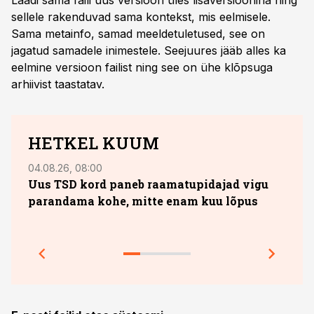
Laadi sama faili uus versioon üles lisaversioonina ning
sellele rakenduvad sama kontekst, mis eelmisele.
Sama metainfo, samad meeldetuletused, see on
jagatud samadele inimestele. Seejuures jääb alles ka
eelmine versioon failist ning see on ühe klõpsuga
arhiivist taastatav.
HETKEL KUUM
04.08.26, 08:00
13.07.
Uus TSD kord paneb raamatupidajad vigu
10. 
parandama kohe, mitte enam kuu lõpus
sobi
jook
Prakt