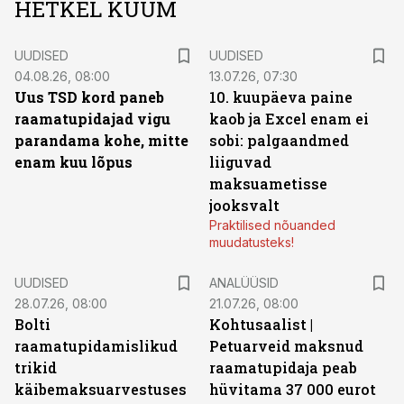
HETKEL KUUM
UUDISED
UUDISED
04.08.26, 08:00
13.07.26, 07:30
Uus TSD kord paneb
10. kuupäeva paine
raamatupidajad vigu
kaob ja Excel enam ei
parandama kohe, mitte
sobi: palgaandmed
enam kuu lõpus
liiguvad
maksuametisse
jooksvalt
Praktilised nõuanded
muudatusteks!
UUDISED
ANALÜÜSID
28.07.26, 08:00
21.07.26, 08:00
Bolti
Kohtusaalist
|
raamatupidamislikud
Petuarveid maksnud
trikid
raamatupidaja peab
käibemaksuarvestuses
hüvitama 37 000 eurot