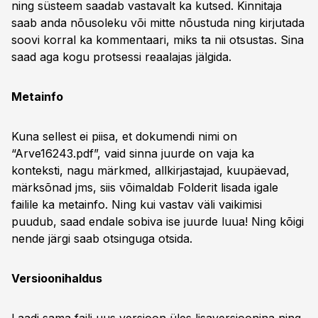
ning süsteem saadab vastavalt ka kutsed. Kinnitaja
saab anda nõusoleku või mitte nõustuda ning kirjutada
soovi korral ka kommentaari, miks ta nii otsustas. Sina
saad aga kogu protsessi reaalajas jälgida.
Metainfo
Kuna sellest ei piisa, et dokumendi nimi on
“Arve16243.pdf”, vaid sinna juurde on vaja ka
konteksti, nagu märkmed, allkirjastajad, kuupäevad,
märksõnad jms, siis võimaldab Folderit lisada igale
failile ka metainfo. Ning kui vastav väli vaikimisi
puudub, saad endale sobiva ise juurde luua! Ning kõigi
nende järgi saab otsinguga otsida.
Versioonihaldus