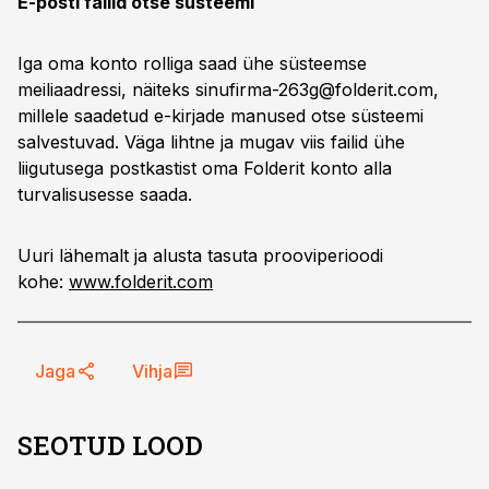
E-posti failid otse süsteemi
Iga oma konto rolliga saad ühe süsteemse
meiliaadressi, näiteks
sinufirma-263g@folderit.com
,
millele saadetud e-kirjade manused otse süsteemi
salvestuvad. Väga lihtne ja mugav viis failid ühe
liigutusega postkastist oma Folderit konto alla
turvalisusesse saada.
Uuri lähemalt ja alusta tasuta prooviperioodi
kohe:
www.folderit.com
Jaga
Vihja
SEOTUD LOOD