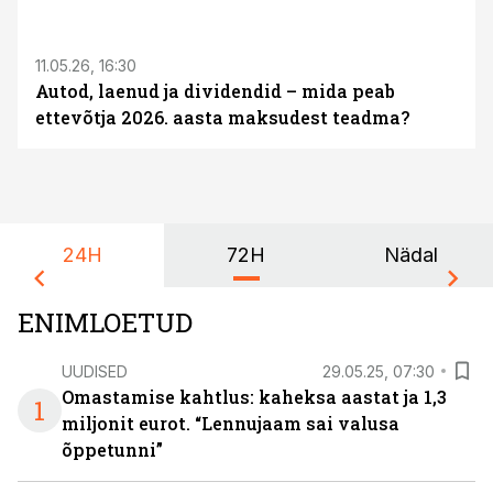
ST
11.05.26, 16:30
Autod, laenud ja dividendid – mida peab
ettevõtja 2026. aasta maksudest teadma?
24H
72H
Nädal
ENIMLOETUD
UUDISED
29.05.25, 07:30
Omastamise kahtlus: kaheksa aastat ja 1,3
1
miljonit eurot. “Lennujaam sai valusa
õppetunni”