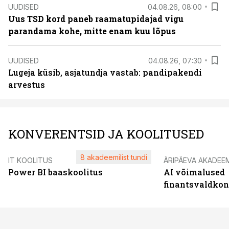
UUDISED
04.08.26, 08:00
Uus TSD kord paneb raamatupidajad vigu
parandama kohe, mitte enam kuu lõpus
UUDISED
04.08.26, 07:30
Lugeja küsib, asjatundja vastab: pandipakendi
arvestus
KONVERENTSID JA KOOLITUSED
8 akadeemilist tundi
IT KOOLITUS
ÄRIPÄEVA AKADEE
Power BI baaskoolitus
AI võimalused
finantsvaldko