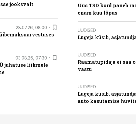
sse jooksvalt
Uus TSD kord paneb ra
enam kuu lõpus
28.07.26, 08:00
UUDISED
 käibemaksuarvestuses
Lugeja küsib, asjatund
UUDISED
03.08.26, 07:30
Raamatupidaja ei saa o
Ü juhatuse liikmele
vastu
ne
UUDISED
Lugeja küsib, asjatundj
auto kasutamise hüvi