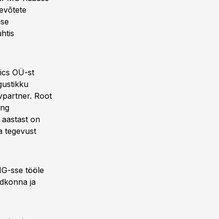
tevõtete
ise
htis
tics OÜ-st
gustikku
ivpartner. Root
ing
 aastast on
a tegevust
G-sse tööle
ldkonna ja