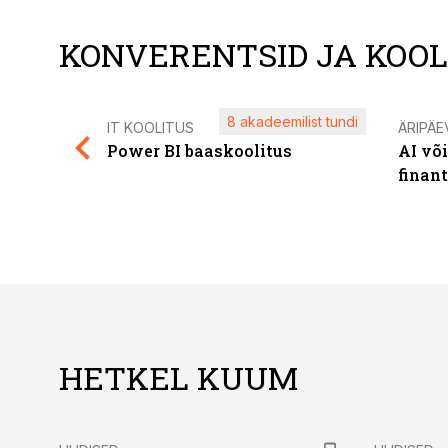
KONVERENTSID JA KOO
8 akadeemilist tundi
IT KOOLITUS
ÄRIPÄE
Power BI baaskoolitus
AI võ
finan
HETKEL KUUM