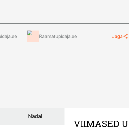
idaja.ee
Raamatupidaja.ee
Jaga
Nädal
VIIMASED U