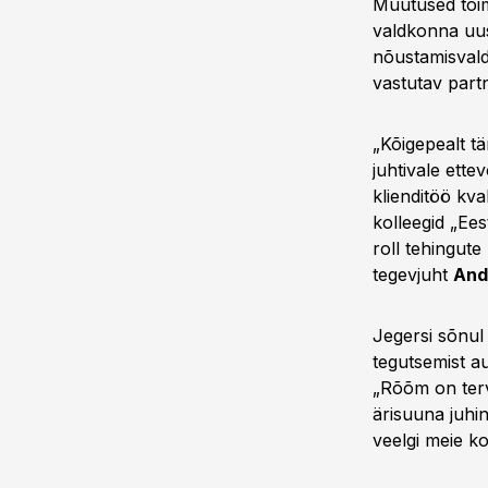
Muutused toim
valdkonna uu
nõustamisval
vastutav partn
„Kõigepealt t
juhtivale ett
klienditöö kva
kolleegid „Ees
roll tehingute
tegevjuht
And
Jegersi sõnul
tegutsemist au
„Rõõm on terv
ärisuuna juhi
veelgi meie ko