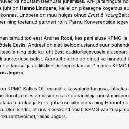
uvad ka nõustamisteenuste juhtimises. Äri- ja tehingute n
s juht on
Hanno Lindpere
, kellel on pikaaegne kogemus aud
dkonnas. Lindpere on muu hulgas olnud
Ernst & Young
Balti
er ning toetanud partneri rollis Pärnu Konverentside tegevu
änan tehtud töö eest Andres Rooti, kes pani aluse KPMG-le
evõttele Eestis. Andrest on alati iseloomustanud suur pühen
liteedile ning teda kui üht Eesti audiitortegevusele alusepani
ti audiitorluse isaks“. Ääretult oluline on olnud ka hinnatud 
 nõustamisel ja auditiklientide teenindamisel,“ märkis KPMG
ris Jegers
.
 on KPMG Baltics OÜ eesmärk kasvatada turuosa, jätkates a
dititurul ja olles ambitsioonikas suunanäitaja nõustamisteen
itada Indrekut ja Eerot juhatuse liikmetena ning Hannot n
na. Olen kindel, et uus meeskond hoiab KPMG väärtusi ja 
nkurentsivõimet,“ lisas Jegers.