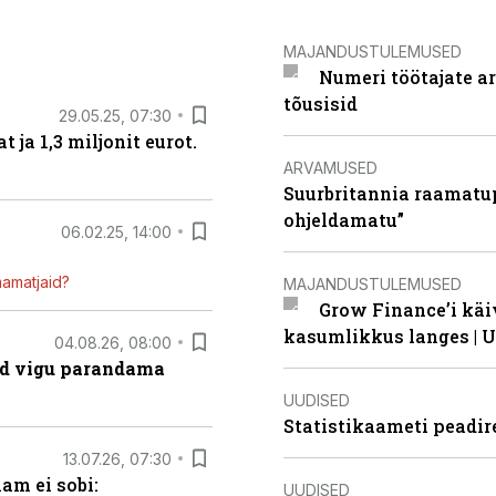
MAJANDUSTULEMUSED
Numeri töötajate a
tõusisid
29.05.25, 07:30
ja 1,3 miljonit eurot.
ARVAMUSED
Suurbritannia raamatu
ohjeldamatu”
06.02.25, 14:00
mamatjaid?
MAJANDUSTULEMUSED
Grow Finance’i käi
kasumlikkus langes | U
04.08.26, 08:00
ad vigu parandama
UUDISED
Statistikaameti peadir
13.07.26, 07:30
am ei sobi:
UUDISED