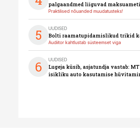
palgaandmed liiguvad maksuameti
Praktilised nõuanded muudatusteks!
UUDISED
5
Bolti raamatupidamislikud trikid
Audiitor kahtlustab süsteemset viga
UUDISED
6
Lugeja küsib, asjatundja vastab: MT
isikliku auto kasutamise hüvitami