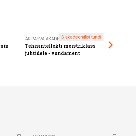
8 akadeemilist tundi
Kasuta ä
ÄRIPÄEVA AKADEEMIA
Tehisintellekti meistriklass
nts
maksuva
juhtidele - vundament