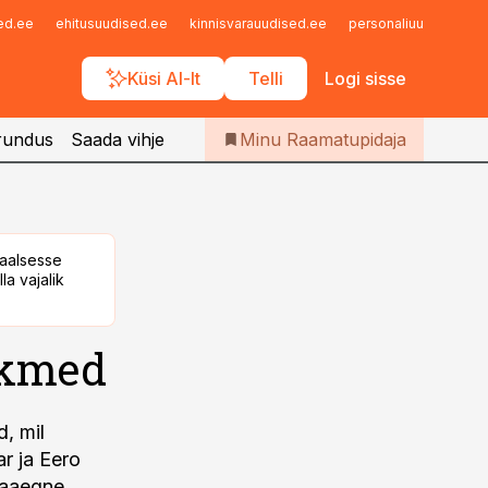
Iseteenindus
sed.ee
ehitusuudised.ee
kinnisvarauudised.ee
personaliuudised.ee
Telli Raamatupidaja
Küsi AI-lt
Telli
Logi sisse
rundus
Saada vihje
Minu Raamatupidaja
taalsesse
la vajalik
ikmed
, mil
ar ja Eero
uaaegne