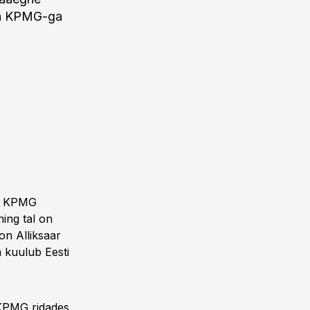
ma KPMG-ga
st KPMG
ning tal on
on Alliksaar
a kuulub Eesti
 KPMG ridades