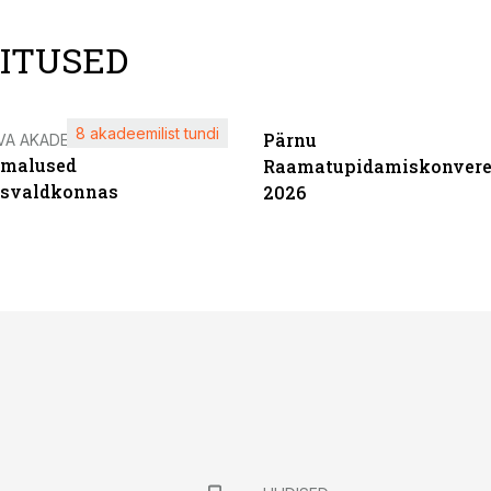
LITUSED
8 akadeemilist tundi
Pärnu
VA AKADEEMIA
imalused
Raamatupidamiskonvere
tsvaldkonnas
2026