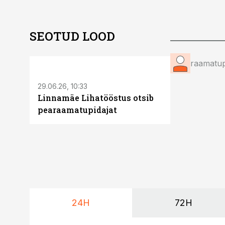
SEOTUD LOOD
ST
raamatup
29.06.26, 10:33
Linnamäe Lihatööstus otsib
pearaamatupidajat
24H
72H