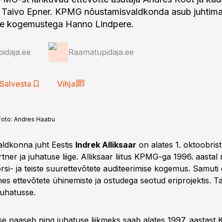
er Taivo Epner. KPMG nõustamisvaldkonda asub juhti
rte kogemustega Hanno Lindpere.
idaja.ee
Raamatupidaja.ee
Salvesta
Vihja
Foto:
Andres Haabu
ldkonna juht Eestis
Indrek Alliksaar
on alates 1. oktoobri
tner ja juhatuse liige. Alliksaar liitus KPMG-ga 1996. aastal 
si- ja teiste suurettevõtete auditeerimise kogemus. Samuti 
es ettevõtete ühinemiste ja ostudega seotud eriprojektis. T
juhatusse.
sse naaseb ning juhatuse liikmeks saab alates 1997. aastast