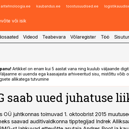
aritehnoloogia.ee
kaubandus.ee
toostusuudised.ee
logistikauudi
Infopank
Radar
iosaated
Videod
Teabevara
Võlaregister
Töö
Sisutu
panu!
Artikkel on enam kui 5 aastat vana ning kuulub väljaande digi
. Väljaanne ei uuenda ega kaasajasta arhiveeritud sisu, mistõttu võib ol
sete allikatega tutvumine
saab uued juhatuse li
 OÜ juhtkonnas toimuvad 1. oktoobrist 2015 muutused
kmeks saavad auditivaldkonna tipptegijad Indrek Alliksa
PMG-st lahkuvad ettevõtte asutaja Andres Root ja ka