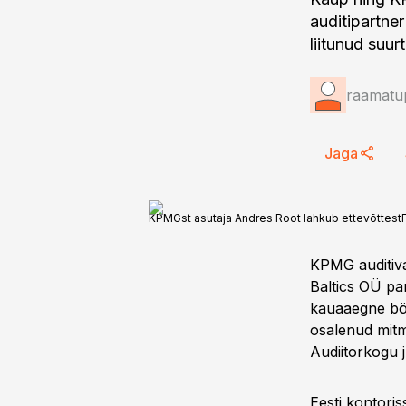
auditipartn
liitunud suu
raamatup
Jaga
KPMGst asutaja Andres Root lahkub ettevõttest
KPMG auditiva
Baltics OÜ par
kauaaegne bör
osalenud mitm
Audiitorkogu 
Eesti kontori