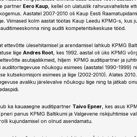
te partner
Eero Kaup
, kellel on ulatuslik rahvusvaheliste et
 kogemus. Aastatel 2007-2010 oli Kaup Eesti Raamatupidam
ge. Viimased kolm aastat töötas Kaup Leedu KPMG-s, kus ju
i auditimeeskonna ning auditi kompetentsikeskuse tööd.
at ettevõtte ülesehitamisel ja arendamisel lahkub KPMG Bal
atuse liige
Andres Root
, kes 1992. aastal oli üks KPMG võr
ettevõtte asutajaliikmeid, hiljem KPMG auditipartner ja juht
i audiitortegevuse nõukogu esimees (aastatel 1990-1999) n
se kutsekomisjoni esimees ja liige (2002-2010). Alates 2010.
egevuse avaliku järelevalve nõukogu liige ning ta jätkab om
daspidi.
ub ka kauaaegne auditipartner
Taivo Epner
, kes asus KPM
 Epneri panus KPMG Baltikumi ja Valgevene riskijuhtimise va
trolli kujundamisel on olnud asendamatu.