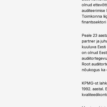
olnud ettevõt
auditeerimise
Toimkonna lii
finantssektor
Peale 23 aast
partner ja juh
kuuluva Eesti 
on olnud Eest
audiitortegevu
Root audiitort
nõukogus ka e
KPMG-st lahk
1992. aastal.
kvaliteedikon