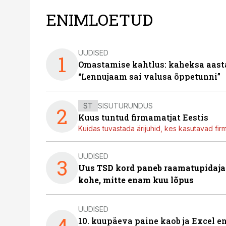
ENIMLOETUD
UUDISED
1
Omastamise kahtlus: kaheksa aastat 
“Lennujaam sai valusa õppetunni”
ST
SISUTURUNDUS
2
Kuus tuntud firmamatjat Eestis
Kuidas tuvastada ärijuhid, kes kasutavad fir
UUDISED
3
Uus TSD kord paneb raamatupidaj
kohe, mitte enam kuu lõpus
UUDISED
4
10. kuupäeva paine kaob ja Excel en