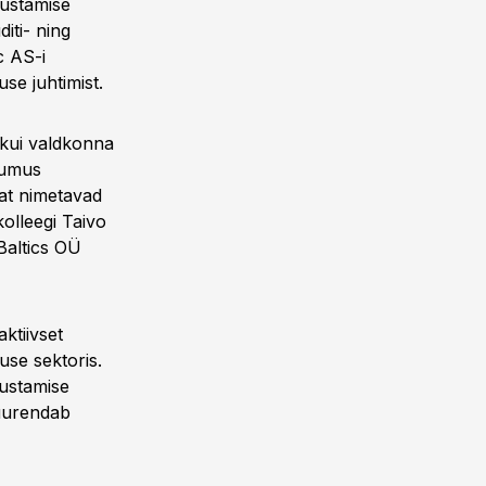
õustamise
iti- ning
c AS-i
se juhtimist.
 kui valdkonna
dumus
jat nimetavad
kolleegi Taivo
 Baltics OÜ
ktiivset
use sektoris.
õustamise
suurendab