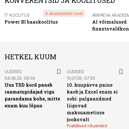
KONVERENTSID JA KOOLITUSED
8 akadeemilist tundi
IT KOOLITUS
ÄRIPÄEVA AKADEE
Power BI baaskoolitus
AI võimalused
finantsvaldko
HETKEL KUUM
UUDISED
UUDISED
04.08.26, 08:00
13.07.26, 07:30
Uus TSD kord paneb
10. kuupäeva paine
raamatupidajad vigu
kaob ja Excel enam ei
parandama kohe, mitte
sobi: palgaandmed
enam kuu lõpus
liiguvad
maksuametisse
jooksvalt
Praktilised nõuanded