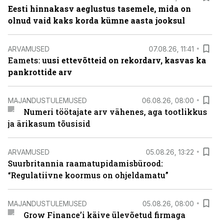
Eesti hinnakasv aeglustus tasemele, mida on
olnud vaid kaks korda kümne aasta jooksul
ARVAMUSED
07.08.26, 11:41
Eamets: u
usi ettevõtteid on rekordarv, kasvas ka
pankrottide arv
MAJANDUSTULEMUSED
06.08.26, 08:00
Numeri töötajate arv vähenes, aga tootlikkus
ja ärikasum tõusisid
ARVAMUSED
05.08.26, 13:22
Suurbritannia raamatupidamisbürood:
“Regulatiivne koormus on ohjeldamatu”
MAJANDUSTULEMUSED
05.08.26, 08:00
Grow Finance’i käive ülevõetud firmaga