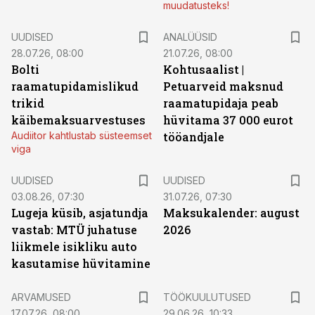
muudatusteks!
UUDISED
ANALÜÜSID
28.07.26, 08:00
21.07.26, 08:00
Bolti
Kohtusaalist
|
raamatupidamislikud
Petuarveid maksnud
trikid
raamatupidaja peab
käibemaksuarvestuses
hüvitama 37 000 eurot
Audiitor kahtlustab süsteemset
tööandjale
viga
UUDISED
UUDISED
03.08.26, 07:30
31.07.26, 07:30
Lugeja küsib, asjatundja
Maksukalender: august
vastab: MTÜ juhatuse
2026
liikmele isikliku auto
kasutamise hüvitamine
ST
ARVAMUSED
TÖÖKUULUTUSED
17.07.26, 08:00
29.06.26, 10:33