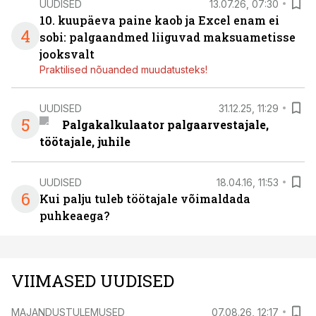
UUDISED
13.07.26, 07:30
10. kuupäeva paine kaob ja Excel enam ei
4
sobi: palgaandmed liiguvad maksuametisse
jooksvalt
Praktilised nõuanded muudatusteks!
UUDISED
31.12.25, 11:29
5
Palgakalkulaator palgaarvestajale,
töötajale, juhile
UUDISED
18.04.16, 11:53
6
Kui palju tuleb töötajale võimaldada
puhkeaega?
VIIMASED UUDISED
MAJANDUSTULEMUSED
07.08.26, 12:17