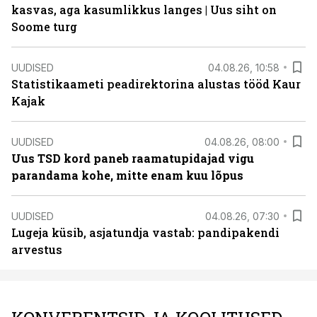
kasvas, aga kasumlikkus langes | Uus siht on
Soome turg
UUDISED
04.08.26, 10:58
Statistikaameti peadirektorina alustas tööd Kaur
Kajak
UUDISED
04.08.26, 08:00
Uus TSD kord paneb raamatupidajad vigu
parandama kohe, mitte enam kuu lõpus
UUDISED
04.08.26, 07:30
Lugeja küsib, asjatundja vastab: pandipakendi
arvestus