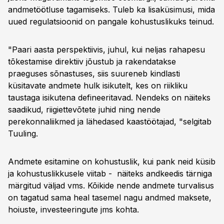
andmetöötluse tagamiseks. Tuleb ka lisaküsimusi, mida
uued regulatsioonid on pangale kohustuslikuks teinud.
"Paari aasta perspektiivis, juhul, kui neljas rahapesu
tõkestamise direktiiv jõustub ja rakendatakse
praeguses sõnastuses, siis suureneb kindlasti
küsitavate andmete hulk isikutelt, kes on riikliku
taustaga isikutena defineeritavad. Nendeks on näiteks
saadikud, riigiettevõtete juhid ning nende
perekonnaliikmed ja lähedased kaastöötajad, "selgitab
Tuuling.
Andmete esitamine on kohustuslik, kui pank neid küsib
ja kohustuslikkusele viitab - näiteks andkeedis tärniga
märgitud väljad vms. Kõikide nende andmete turvalisus
on tagatud sama heal tasemel nagu andmed maksete,
hoiuste, investeeringute jms kohta.