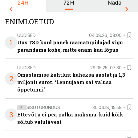
24H
72H
Nädal
ENIMLOETUD
UUDISED
04.08.26, 08:00
1
Uus TSD kord paneb raamatupidajad vigu
parandama kohe, mitte enam kuu lõpus
UUDISED
29.05.25, 07:30
Omastamise kahtlus: kaheksa aastat ja 1,3
2
miljonit eurot. “Lennujaam sai valusa
õppetunni”
SISUTURUNDUS
30.04.18, 15:59
ST
3
Ettevõtja ei pea palka maksma, kuid kõik
sõltub valulävest