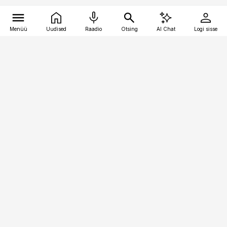
Menüü
Uudised
Raadio
Otsing
AI Chat
Logi sisse
Vana-Lõuna 39/1, 19094 Tallinn
(+372) 667 0111
raamatupidaja@raamatupidaja.ee
Telli
Reklaam
Firmast
Sisu kasutamisõigused
Ajakirjaniku
eetikakoodeks
Üldtingimused
Privaatsustingimused
Küpsiste poliitika
KKK
Eesti Meediaettevõtete
Eelistuste haldamine