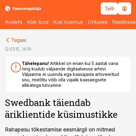
Telli
Avaleht
Kõik lood
Küsi küsimus
Üritused
Raadiosaa
cebook
cebook
Tagasi
Twitter)
Twitter)
12.03.15, 14:19
kedIn
kedIn
Tähelepanu!
Artikkel on enam kui 5 aastat vana
ning kuulub väljaande digitaalsesse arhiivi.
ail
ail
Väljaanne ei uuenda ega kaasajasta arhiveeritud
sisu, mistõttu võib olla vajalik kaasaegsete
k
k
allikatega tutvumine
Swedbank täiendab
äriklientide küsimustikke
Rahapesu tõkestamise eesmärgil on mitmed