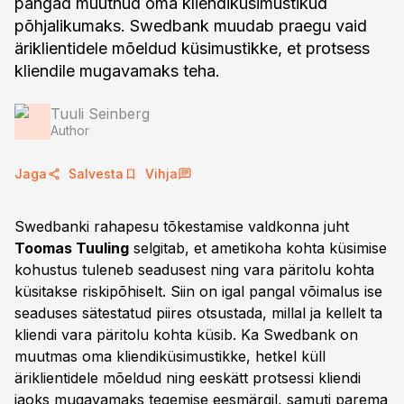
pangad muutnud oma kliendiküsimustikud
põhjalikumaks. Swedbank muudab praegu vaid
äriklientidele mõeldud küsimustikke, et protsess
kliendile mugavamaks teha.
Tuuli Seinberg
Author
Jaga
Salvesta
Vihja
Swedbanki rahapesu tõkestamise valdkonna juht
Toomas Tuuling
selgitab, et ametikoha kohta küsimise
kohustus tuleneb seadusest ning vara päritolu kohta
küsitakse riskipõhiselt. Siin on igal pangal võimalus ise
seaduses sätestatud piires otsustada, millal ja kellelt ta
kliendi vara päritolu kohta küsib. Ka Swedbank on
muutmas oma kliendiküsimustikke, hetkel küll
äriklientidele mõeldud ning eeskätt protsessi kliendi
jaoks mugavamaks tegemise eesmärgil, samuti parema