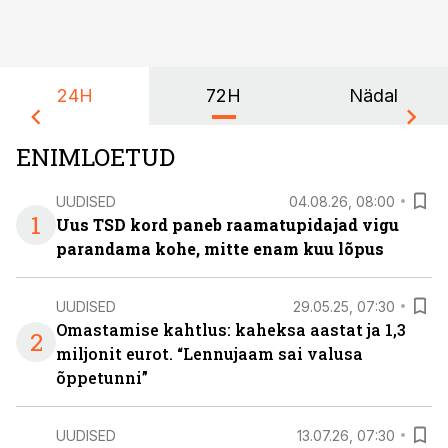
24H
72H
Nädal
ENIMLOETUD
UUDISED
04.08.26, 08:00
1
Uus TSD kord paneb raamatupidajad vigu
parandama kohe, mitte enam kuu lõpus
UUDISED
29.05.25, 07:30
Omastamise kahtlus: kaheksa aastat ja 1,3
2
miljonit eurot. “Lennujaam sai valusa
õppetunni”
UUDISED
13.07.26, 07:30