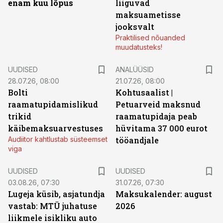
enam kuu lõpus
liiguvad
maksuametisse
jooksvalt
Praktilised nõuanded
muudatusteks!
UUDISED
ANALÜÜSID
28.07.26, 08:00
21.07.26, 08:00
Bolti
Kohtusaalist
|
raamatupidamislikud
Petuarveid maksnud
trikid
raamatupidaja peab
käibemaksuarvestuses
hüvitama 37 000 eurot
Audiitor kahtlustab süsteemset
tööandjale
viga
UUDISED
UUDISED
03.08.26, 07:30
31.07.26, 07:30
Lugeja küsib, asjatundja
Maksukalender: august
vastab: MTÜ juhatuse
2026
liikmele isikliku auto