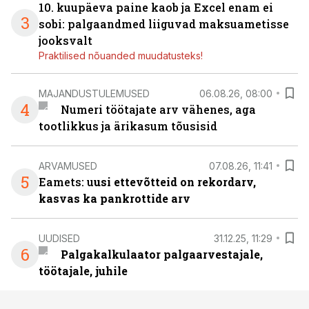
10. kuupäeva paine kaob ja Excel enam ei
3
sobi: palgaandmed liiguvad maksuametisse
jooksvalt
Praktilised nõuanded muudatusteks!
MAJANDUSTULEMUSED
06.08.26, 08:00
4
Numeri töötajate arv vähenes, aga
tootlikkus ja ärikasum tõusisid
ARVAMUSED
07.08.26, 11:41
5
Eamets: u
usi ettevõtteid on rekordarv,
kasvas ka pankrottide arv
UUDISED
31.12.25, 11:29
6
Palgakalkulaator palgaarvestajale,
töötajale, juhile