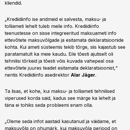
kliendid.
„Krediidiinfo ise andmeid ei salvesta, maksu- ja
tolliameti lehelt tuleb meile info. Krediidiinfo
teenustesse on sisse integreeritud maksuameti info
ettevõtete maksuvõlgade ja esitamata deklaratsioonide
kohta. Kui ameti süsteemis tekib tõrge, siis kajastub see
paratamatult ka meie kaudu. Eile tõesti ajutiselt oli
tehnilisi tõrkeid ja tõesti võis kuvada vahepeal osa
ettevõtete juures teadet esitamata deklaratsioonist,“
nentis Krediidiinfo asedirektor
Alar Jäger
.
Ta lisas, et kohe, kui maksu- ja tolliameti tehnilised
viperused korda said, kadus see märge ka lehelt ja
täna ei tohiks seda probleemi enam olla.
„Oleme seda infot aastaid kasutanud ja väidame, et
maksuvõlg on ohumärk, kui maksuvõla periood on