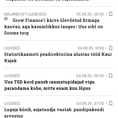
MAJANDUSTULEMUSED
05.08.26, 08:00
Grow Finance’i käive ülevõetud firmaga
kasvas, aga kasumlikkus langes | Uus siht on
Soome turg
UUDISED
04.08.26, 10:58
Statistikaameti peadirektorina alustas tööd Kaur
Kajak
UUDISED
04.08.26, 08:00
Uus TSD kord paneb raamatupidajad vigu
parandama kohe, mitte enam kuu lõpus
UUDISED
04.08.26, 07:30
Lugeja küsib, asjatundja vastab: pandipakendi
arvestus