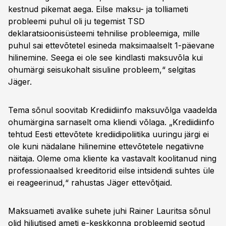
kestnud pikemat aega. Eilse maksu- ja tolliameti
probleemi puhul oli ju tegemist TSD
deklaratsioonisüsteemi tehnilise probleemiga, mille
puhul sai ettevõtetel esineda maksimaalselt 1-päevane
hilinemine. Seega ei ole see kindlasti maksuvõla kui
ohumärgi seisukohalt sisuline probleem,“ selgitas
Jäger.
Tema sõnul soovitab Krediidiinfo maksuvõlga vaadelda
ohumärgina sarnaselt oma kliendi võlaga. „Krediidiinfo
tehtud Eesti ettevõtete krediidipoliitika uuringu järgi ei
ole kuni nädalane hilinemine ettevõtetele negatiivne
näitaja. Oleme oma kliente ka vastavalt koolitanud ning
professionaalsed kreeditorid eilse intsidendi suhtes üle
ei reageerinud,“ rahustas Jäger ettevõtjaid.
Maksuameti avalike suhete juhi Rainer Lauritsa sõnul
olid hiljutised ameti e-keskkonna probleemid seotud