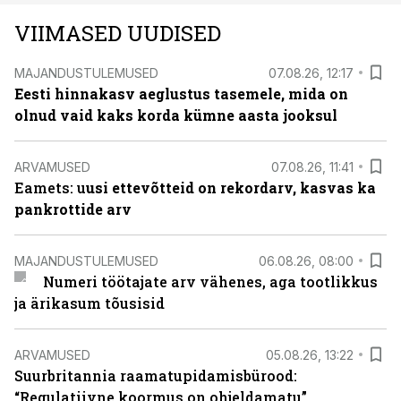
VIIMASED UUDISED
MAJANDUSTULEMUSED
07.08.26, 12:17
Eesti hinnakasv aeglustus tasemele, mida on
olnud vaid kaks korda kümne aasta jooksul
ARVAMUSED
07.08.26, 11:41
Eamets: u
usi ettevõtteid on rekordarv, kasvas ka
pankrottide arv
MAJANDUSTULEMUSED
06.08.26, 08:00
Numeri töötajate arv vähenes, aga tootlikkus
ja ärikasum tõusisid
ARVAMUSED
05.08.26, 13:22
Suurbritannia raamatupidamisbürood:
“Regulatiivne koormus on ohjeldamatu”