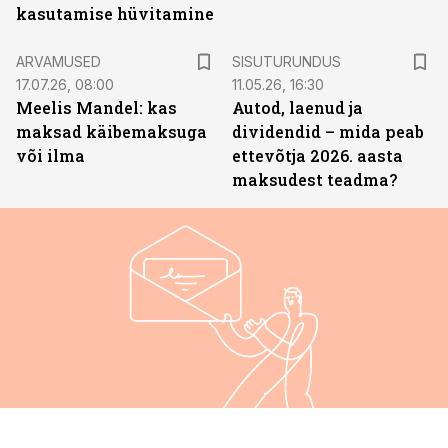
kasutamise hüvitamine
ST
ARVAMUSED
SISUTURUNDUS
17.07.26, 08:00
11.05.26, 16:30
Meelis Mandel: kas
Autod, laenud ja
maksad käibemaksuga
dividendid – mida peab
või ilma
ettevõtja 2026. aasta
maksudest teadma?