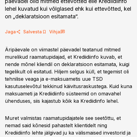
päevadel olid mitmed ettevõtted eile Krediidiinfo
lehel kuvatud kui võlglased ehk kui ettevõtted, kel
on „deklaratsioon esitamata“.
Jaga
Salvesta
Vihja
Äripäevale on viimastel päevadel teatanud mitmed
murelikud raamatupidajad, et Krediidiinfo kuvab, et
nende mõnel kliendil on deklaratsioon esitamata, kuigi
tegelikult oli esitatud. Hiljem selgus küll, et tegemist oli
tehnilise veaga ja e-maksuametis uue TSD
kasutuselevõtul tekkinud käivitusraskustega. Kuid kuna
maksuameti ja Krediidiinfo süsteemid on omavahel
ühenduses, siis kajastub kõik ka Krediidinfo lehel.
Muret valmistas raamatupidajatele see seetõttu, et
nemad said kõnesid pahastelt klientidelt ning
Krediidiinfo lehte jälgivad ju ka välismaised investorid ja