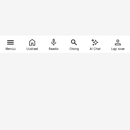
Menüü
Uudised
Raadio
Otsing
AI Chat
Logi sisse
Vana-Lõuna 39/1, 19094 Tallinn
(+372) 667 0111
raamatupidaja@raamatupidaja.ee
Telli
Reklaam
Firmast