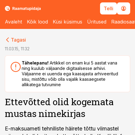
Telli
Avaleht
Kõik lood
Küsi küsimus
Üritused
Raadiosaa
cebook
cebook
Tagasi
Twitter)
Twitter)
11.03.15, 11:32
kedIn
kedIn
Tähelepanu!
Artikkel on enam kui 5 aastat vana
ning kuulub väljaande digitaalsesse arhiivi.
ail
ail
Väljaanne ei uuenda ega kaasajasta arhiveeritud
sisu, mistõttu võib olla vajalik kaasaegsete
k
k
allikatega tutvumine
Ettevõtted olid kogemata
mustas nimekirjas
E-maksuameti tehniliste häirete tõttu viimastel