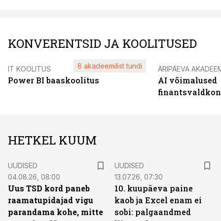
KONVERENTSID JA KOOLITUSED
8 akadeemilist tundi
IT KOOLITUS
ÄRIPÄEVA AKADEE
Power BI baaskoolitus
AI võimalused
finantsvaldko
HETKEL KUUM
UUDISED
UUDISED
04.08.26, 08:00
13.07.26, 07:30
Uus TSD kord paneb
10. kuupäeva paine
raamatupidajad vigu
kaob ja Excel enam ei
parandama kohe, mitte
sobi: palgaandmed