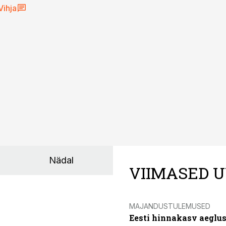
Vihja
Nädal
VIIMASED U
MAJANDUSTULEMUSED
Eesti hinnakasv aeglus