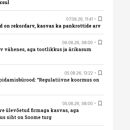
ksul
07.08.26, 11:41
id on rekordarv, kasvas ka pankrottide arv
06.08.26, 08:00
rv vähenes, aga tootlikkus ja ärikasum
05.08.26, 13:22
pidamisbürood: “Regulatiivne koormus on
05.08.26, 08:00
ve ülevõetud firmaga kasvas, aga
us siht on Soome turg