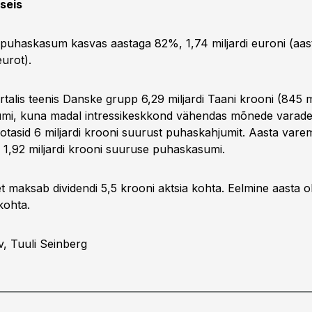
seis
puhaskasum kasvas aastaga 82%, 1,74 miljardi euroni (aas
eurot).
talis teenis Danske grupp 6,29 miljardi Taani krooni (845 m
mi, kuna madal intressikeskkond vähendas mõnede varade 
otasid 6 miljardi krooni suurust puhaskahjumit. Aasta varem
 1,92 miljardi krooni suuruse puhaskasumi.
t maksab dividendi 5,5 krooni aktsia kohta. Eelmine aasta ol
kohta.
v, Tuuli Seinberg