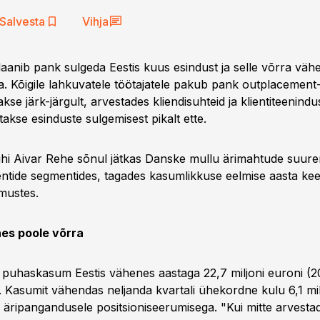
Salvesta
Vihja
plaanib pank sulgeda Eestis kuus esindust ja selle võrra vä
ka. Kõigile lahkuvatele töötajatele pakub pank outplacemen
akse järk-järgult, arvestades kliendisuhteid ja klientiteenind
atakse esinduste sulgemisest pikalt ette.
hi Aivar Rehe sõnul jätkas Danske mullu ärimahtude suuren
ientide segmentides, tagades kasumlikkuse eelmise aasta kee
mustes.
es poole võrra
puhaskasum Eestis vähenes aastaga 22,7 miljoni euroni (2
). Kasumit vähendas neljanda kvartali ühekordne kulu 6,1 mil
ud äripangandusele positsioniseerumisega. "Kui mitte arvest