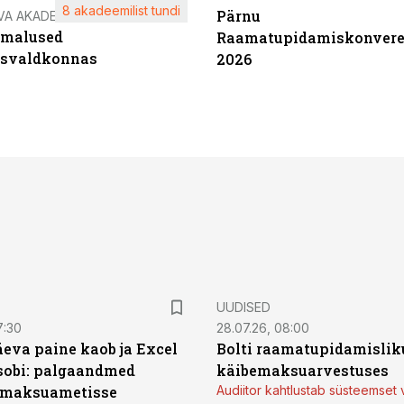
8 akadeemilist tundi
Pärnu
VA AKADEEMIA
imalused
Raamatupidamiskonvere
tsvaldkonnas
2026
UUDISED
7:30
28.07.26, 08:00
äeva paine kaob ja Excel
Bolti raamatupidamisliku
sobi: palgaandmed
käibemaksuarvestuses
 maksuametisse
Audiitor kahtlustab süsteemset 