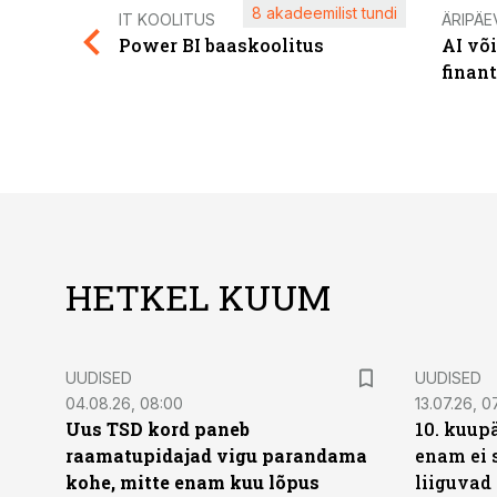
8 akadeemilist tundi
IT KOOLITUS
ÄRIPÄE
Power BI baaskoolitus
AI võ
finan
HETKEL KUUM
UUDISED
UUDISED
04.08.26, 08:00
13.07.26, 0
Uus TSD kord paneb
10. kuup
raamatupidajad vigu parandama
enam ei 
kohe, mitte enam kuu lõpus
liiguvad