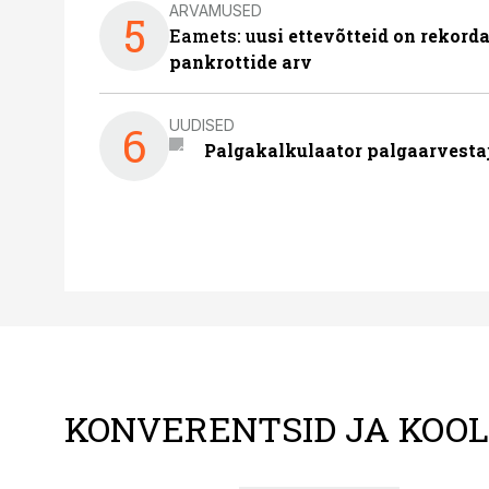
ARVAMUSED
5
Eamets: u
usi ettevõtteid on rekord
pankrottide arv
UUDISED
6
Palgakalkulaator palgaarvestaja
KONVERENTSID JA KOO