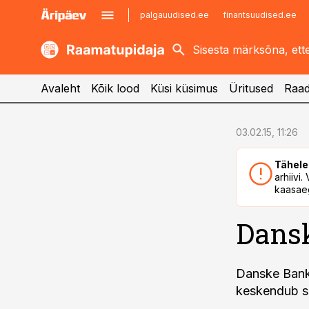
palgauudised.ee
finantsuudised.ee
kaubandus.ee
imelineajalugu.ee
kinnisvarauudised.ee
imelineteadus.ee
Avaleht
Kõik lood
Küsi küsimus
Üritused
Raad
cebook
cebook
03.02.15, 11:26
Twitter)
Twitter)
Tähele
kedIn
kedIn
arhiivi
kaasaeg
ail
ail
Dansk
k
k
Danske Bank 
keskendub s