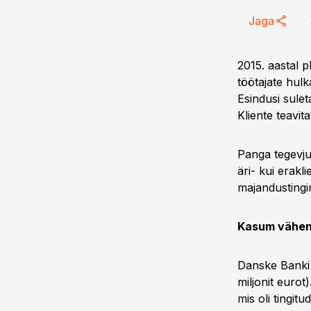
Jaga
2015. aastal 
töötajate hul
Esindusi sulet
Kliente teavit
Panga tegevju
äri- kui erakl
majandustingi
Kasum vähen
Danske Banki 
miljonit eurot
mis oli tingit