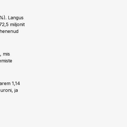
1%). Langus
2,5 miljonit
vähenenud
, mis
emiste
varem 1,14
uroni, ja