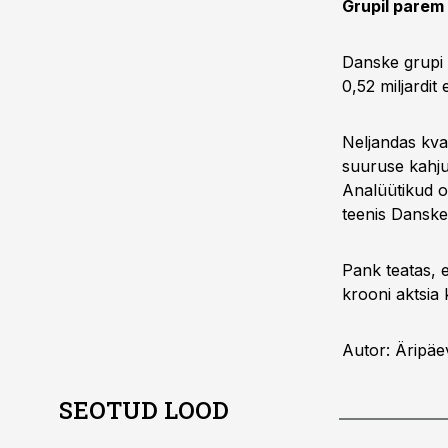
Grupil parem 
Danske grupi 
0,52 miljardit 
Neljandas kvar
suuruse kahju
Analüütikud o
teenis Danske
Pank teatas, e
krooni aktsia 
Autor: Äripäe
SEOTUD LOOD