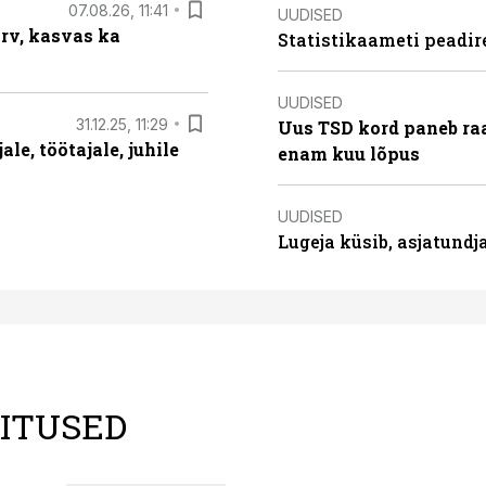
07.08.26, 11:41
UUDISED
arv, kasvas ka
Statistikaameti peadir
UUDISED
31.12.25, 11:29
Uus TSD kord paneb ra
le, töötajale, juhile
enam kuu lõpus
UUDISED
Lugeja küsib, asjatund
LITUSED