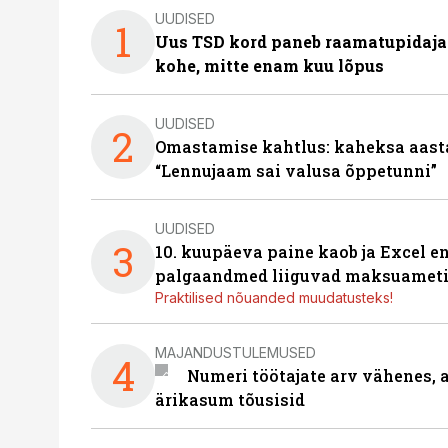
UUDISED
1
Uus TSD kord paneb raamatupidaj
kohe, mitte enam kuu lõpus
UUDISED
2
Omastamise kahtlus: kaheksa aastat 
“Lennujaam sai valusa õppetunni”
UUDISED
3
10. kuupäeva paine kaob ja Excel en
palgaandmed liiguvad maksuameti
Praktilised nõuanded muudatusteks!
MAJANDUSTULEMUSED
4
Numeri töötajate arv vähenes, a
ärikasum tõusisid