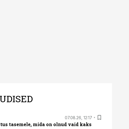
UDISED
07.08.26, 12:17
tus tasemele, mida on olnud vaid kaks