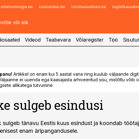
aritehnoloogia.ee
kaubandus.ee
toostusuudised.ee
logistikauudi
Infopank
Radar
iosaated
Videod
Teabevara
Võlaregister
Töö
Sisutu
panu!
Artikkel on enam kui 5 aastat vana ning kuulub väljaande digi
. Väljaanne ei uuenda ega kaasajasta arhiveeritud sisu, mistõttu võib ol
sete allikatega tutvumine
e sulgeb esindusi
sulgeb tänavu Eestis kuus esindust ja koondab töötaj
enisest enam äripangandusele.