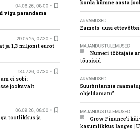
korda kümne aasta joo
04.08.26, 08:00
ad vigu parandama
ARVAMUSED
Eamets: u
usi ettevõtte
29.05.25, 07:30
ja 1,3 miljonit eurot.
MAJANDUSTULEMUSED
Numeri töötajate a
tõusisid
13.07.26, 07:30
am ei sobi:
ARVAMUSED
Suurbritannia raamatu
sse jooksvalt
ohjeldamatu”
06.08.26, 08:00
MAJANDUSTULEMUSED
ga tootlikkus ja
Grow Finance’i käi
kasumlikkus langes | U