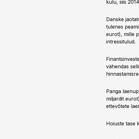
kulu, siis 201
Danske jaotat
tulenes peamis
eurot), mille
intressitulud.
Finantsinveste
vähendas selle
hinnastamisre
Panga laenupo
miljardit euro
ettevõtete lae
Hoiuste tase k