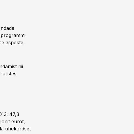
hendada
t-programmi.
use aspekte.
damist nii
rulistes
013: 47,3
jonit eurot,
ada ühekordset