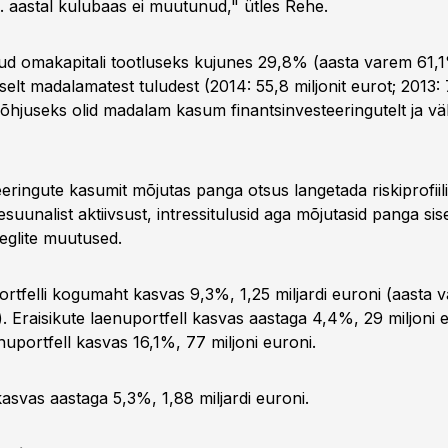
4. aastal kulubaas ei muutunud," ütles Rehe.
ud omakapitali tootluseks kujunes 29,8% (aasta varem 61,
elt madalamatest tuludest (2014: 55,8 miljonit eurot; 2013: 7
 põhjuseks olid madalam kasum finantsinvesteeringutelt ja 
eringute kasumit mõjutas panga otsus langetada riskiprofiili
suunalist aktiivsust, intressitulusid aga mõjutasid panga sis
eglite muutused.
rtfelli kogumaht kasvas 9,3%, 1,25 miljardi euroni (aasta 
t). Eraisikute laenuportfell kasvas aastaga 4,4%, 29 miljoni e
nuportfell kasvas 16,1%, 77 miljoni euroni.
asvas aastaga 5,3%, 1,88 miljardi euroni.