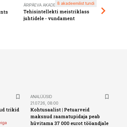
8 akadeemilist tundi
Kasuta ä
ÄRIPÄEVA AKADEEMIA
Tehisintellekti meistriklass
nts
maksuva
juhtidele - vundament
ANALÜÜSID
21.07.26, 08:00
d trikid
Kohtusaalist
|
Petuarveid
maksnud raamatupidaja peab
viga
hüvitama 37 000 eurot tööandjale