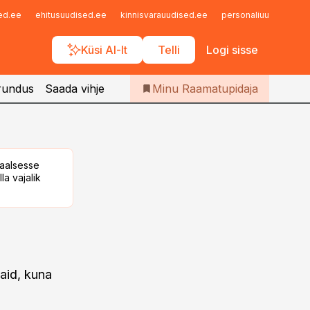
Iseteenindus
sed.ee
ehitusuudised.ee
kinnisvarauudised.ee
personaliuudised.ee
Telli Raamatupidaja
Küsi AI-lt
Telli
Logi sisse
rundus
Saada vihje
Minu Raamatupidaja
taalsesse
la vajalik
aid, kuna