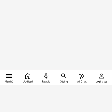
Menüü
Uudised
Raadio
Otsing
AI Chat
Logi sisse
Vana-Lõuna 39/1, 19094 Tallinn
(+372) 667 0111