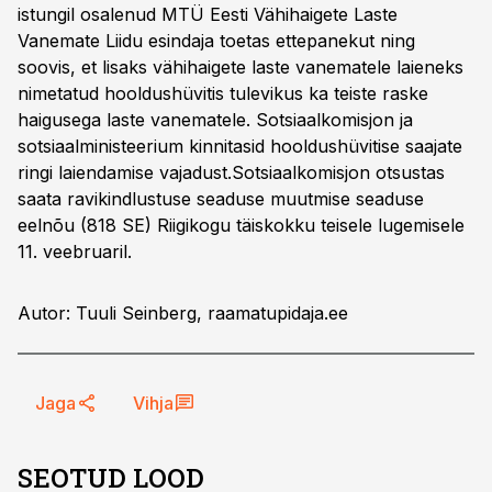
istungil osalenud MTÜ Eesti Vähihaigete Laste
Vanemate Liidu esindaja toetas ettepanekut ning
soovis, et lisaks vähihaigete laste vanematele laieneks
nimetatud hooldushüvitis tulevikus ka teiste raske
haigusega laste vanematele. Sotsiaalkomisjon ja
sotsiaalministeerium kinnitasid hooldushüvitise saajate
ringi laiendamise vajadust.Sotsiaalkomisjon otsustas
saata ravikindlustuse seaduse muutmise seaduse
eelnõu (818 SE) Riigikogu täiskokku teisele lugemisele
11. veebruaril.
Autor: Tuuli Seinberg, raamatupidaja.ee
Jaga
Vihja
SEOTUD LOOD