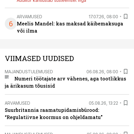
Audiitor kahtlustab süsteemset viga
ARVAMUSED
17.07.26, 08:00
6
Meelis Mandel: kas maksad käibemaksuga
või ilma
VIIMASED UUDISED
MAJANDUSTULEMUSED
06.08.26, 08:00
Numeri töötajate arv vähenes, aga tootlikkus
ja ärikasum tõusisid
ARVAMUSED
05.08.26, 13:22
Suurbritannia raamatupidamisbürood:
“Regulatiivne koormus on ohjeldamatu”