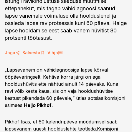
istungil ravikindlustuse seaduse muutmise
ettepanekut, mis tagab vähidiagnoosi saanud
lapse vanemale võimaluse olla hoolduslehel ja
osaleda lapse raviprotsessis kuni 60 päeva. Haige
lapse hooldamise eest saab vanem hüvitist 80
protsenti töötasust.
Jaga
Salvesta
Vihja
„Lapsevanem on vähidiagnoosiga lapse kõrval
ööpäevaringselt. Kehtiva korra järgi on aga
hooldushüvitis ette nähtud ainult 14 päevaks. Kuna
ravi võib kesta kaua, siis on vaja hooldushüvitise
kestust pikendada 60 päevale,“ ütles sotsiaalkomisjoni
esimees
Heljo Pikhof
.
Pikhof lisas, et 60 kalendripäeva möödumisel saab
lapsevanem uuesti hoolduslehte taotleda.Komisjoni