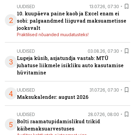
UUDISED
13.07.26, 07:30
10. kuupäeva paine kaob ja Excel enam ei
2
sobi: palgaandmed liiguvad maksuametisse
jooksvalt
Praktilised nõuanded muudatusteks!
UUDISED
03.08.26, 07:30
Lugeja küsib, asjatundja vastab: MTÜ
3
juhatuse liikmele isikliku auto kasutamise
hüvitamine
UUDISED
31.07.26, 07:30
4
Maksukalender: august 2026
UUDISED
28.07.26, 08:00
Bolti raamatupidamislikud trikid
5
käibemaksuarvestuses