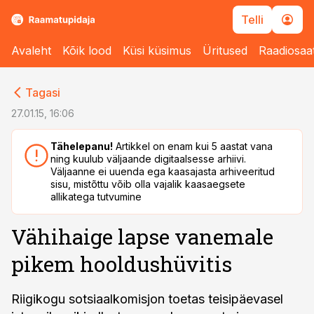
Telli
Avaleht
Kõik lood
Küsi küsimus
Üritused
Raadiosaa
cebook
cebook
Tagasi
Twitter)
Twitter)
27.01.15, 16:06
kedIn
kedIn
Tähelepanu!
Artikkel on enam kui 5 aastat vana
ning kuulub väljaande digitaalsesse arhiivi.
ail
ail
Väljaanne ei uuenda ega kaasajasta arhiveeritud
sisu, mistõttu võib olla vajalik kaasaegsete
k
k
allikatega tutvumine
Vähihaige lapse vanemale
pikem hooldushüvitis
Riigikogu sotsiaalkomisjon toetas teisipäevasel