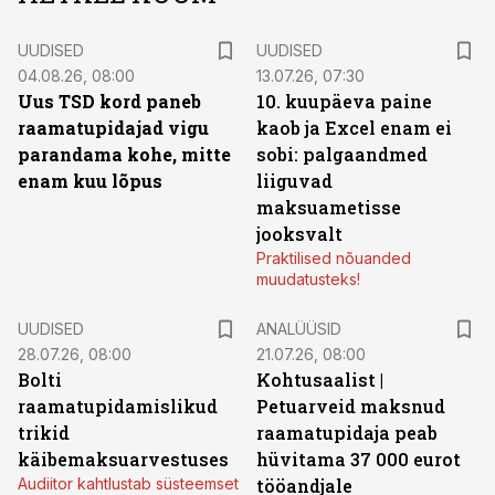
UUDISED
UUDISED
04.08.26, 08:00
13.07.26, 07:30
Uus TSD kord paneb
10. kuupäeva paine
raamatupidajad vigu
kaob ja Excel enam ei
parandama kohe, mitte
sobi: palgaandmed
enam kuu lõpus
liiguvad
maksuametisse
jooksvalt
Praktilised nõuanded
muudatusteks!
UUDISED
ANALÜÜSID
28.07.26, 08:00
21.07.26, 08:00
Bolti
Kohtusaalist
|
raamatupidamislikud
Petuarveid maksnud
trikid
raamatupidaja peab
käibemaksuarvestuses
hüvitama 37 000 eurot
Audiitor kahtlustab süsteemset
tööandjale