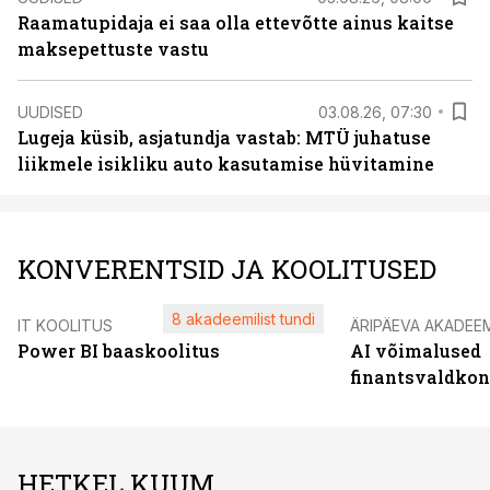
Raamatupidaja ei saa olla ettevõtte ainus kaitse
maksepettuste vastu
UUDISED
03.08.26, 07:30
Lugeja küsib, asjatundja vastab: MTÜ juhatuse
liikmele isikliku auto kasutamise hüvitamine
KONVERENTSID JA KOOLITUSED
8 akadeemilist tundi
IT KOOLITUS
ÄRIPÄEVA AKADEE
Power BI baaskoolitus
AI võimalused
finantsvaldko
HETKEL KUUM