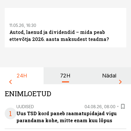
ST
11.05.26, 16:30
Autod, laenud ja dividendid – mida peab
ettevõtja 2026. aasta maksudest teadma?
24H
72H
Nädal
ENIMLOETUD
UUDISED
04.08.26, 08:00
1
Uus TSD kord paneb raamatupidajad vigu
parandama kohe, mitte enam kuu lõpus