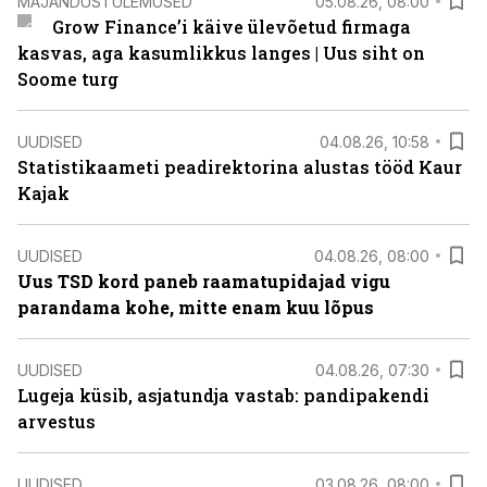
MAJANDUSTULEMUSED
05.08.26, 08:00
Grow Finance’i käive ülevõetud firmaga
kasvas, aga kasumlikkus langes | Uus siht on
Soome turg
UUDISED
04.08.26, 10:58
Statistikaameti peadirektorina alustas tööd Kaur
Kajak
UUDISED
04.08.26, 08:00
Uus TSD kord paneb raamatupidajad vigu
parandama kohe, mitte enam kuu lõpus
UUDISED
04.08.26, 07:30
Lugeja küsib, asjatundja vastab: pandipakendi
arvestus
UUDISED
03.08.26, 08:00