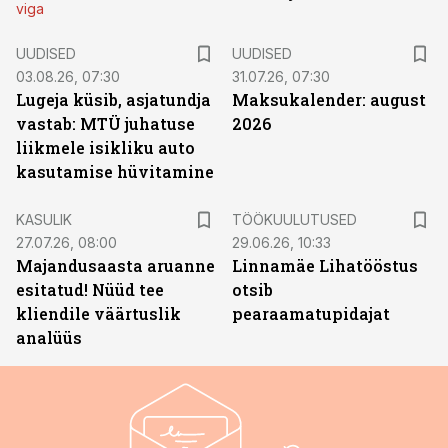
viga
UUDISED
UUDISED
03.08.26, 07:30
31.07.26, 07:30
Lugeja küsib, asjatundja
Maksukalender: august
vastab: MTÜ juhatuse
2026
liikmele isikliku auto
kasutamise hüvitamine
ST
KASULIK
TÖÖKUULUTUSED
27.07.26, 08:00
29.06.26, 10:33
Majandusaasta aruanne
Linnamäe Lihatööstus
esitatud! Nüüd tee
otsib
kliendile väärtuslik
pearaamatupidajat
analüüs