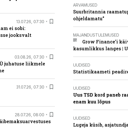
ARVAMUSED
Suurbritannia raamatu
ohjeldamatu”
13.07.26, 07:30
am ei sobi:
sse jooksvalt
MAJANDUSTULEMUSED
Grow Finance’i käi
kasumlikkus langes | U
03.08.26, 07:30
Ü juhatuse liikmele
UUDISED
ne
Statistikaameti peadir
31.07.26, 07:30
UUDISED
Uus TSD kord paneb ra
enam kuu lõpus
28.07.26, 08:00
UUDISED
 käibemaksuarvestuses
Lugeja küsib, asjatund