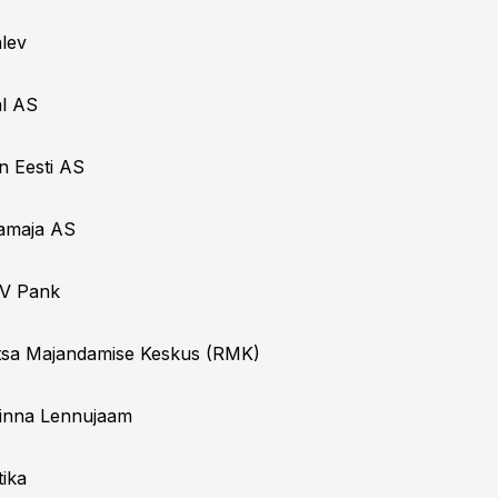
alev
al AS
on Eesti AS
bamaja AS
HV Pank
metsa Majandamise Keskus (RMK)
llinna Lennujaam
tika