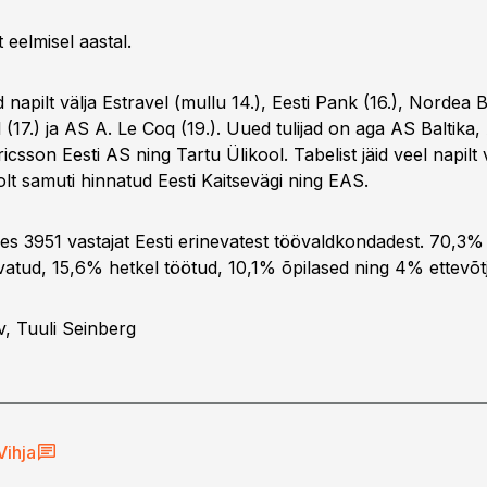
eelmisel aastal.
id napilt välja Estravel (mullu 14.), Eesti Pank (16.), Nordea
aal (17.) ja AS A. Le Coq (19.). Uued tulijad on aga AS Baltika
csson Eesti AS ning Tartu Ülikool. Tabelist jäid veel napilt v
olt samuti hinnatud Eesti Kaitsevägi ning EAS.
es 3951 vastajat Eesti erinevatest töövaldkondadest. 70,3% 
ivatud, 15,6% hetkel töötud, 10,1% õpilased ning 4% ettevõt
v, Tuuli Seinberg
Vihja