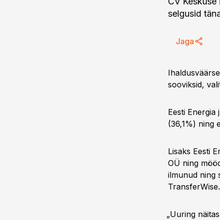
CV Keskuse i
selgusid tän
Jaga
Ihaldusväärse
sooviksid, vali
Eesti Energia 
(36,1%) ning e
Lisaks Eesti E
OÜ ning möödu
ilmunud ning 
TransferWise.
„Uuring näitas