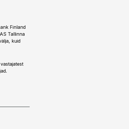
 Bank Finland
, AS Tallinna
älja, kuid
vastajatest
jad.