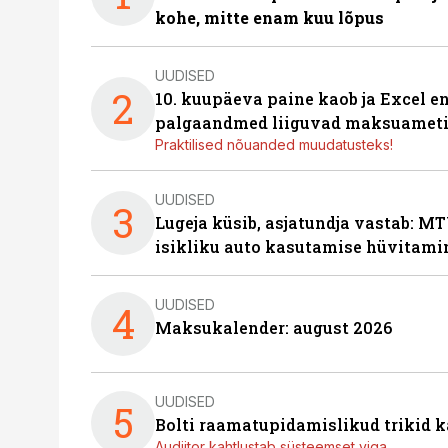
kohe, mitte enam kuu lõpus
UUDISED
2
10. kuupäeva paine kaob ja Excel en
palgaandmed liiguvad maksuameti
Praktilised nõuanded muudatusteks!
UUDISED
3
Lugeja küsib, asjatundja vastab: MT
isikliku auto kasutamise hüvitami
UUDISED
4
Maksukalender: august 2026
UUDISED
5
Bolti raamatupidamislikud trikid
Audiitor kahtlustab süsteemset viga