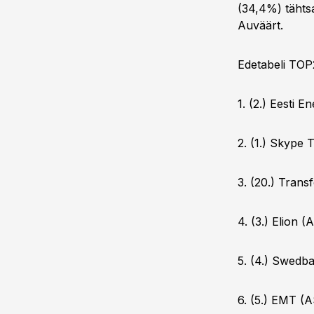
(34,4%) tähts
Auväärt.
Edetabeli TO
1. (2.) Eesti E
2. (1.) Skype
3. (20.) Transf
4. (3.) Elion 
5. (4.) Swedb
6. (5.) EMT (