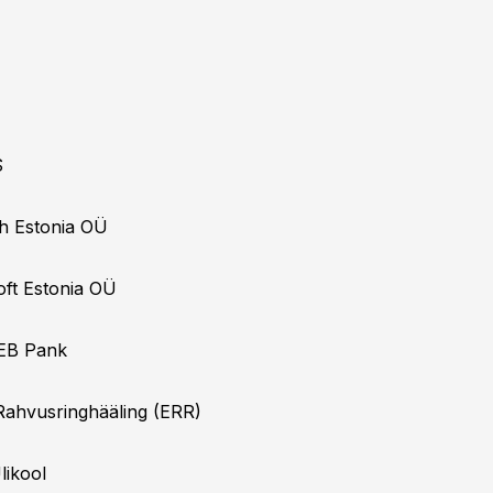
S
ch Estonia OÜ
oft Estonia OÜ
SEB Pank
i Rahvusringhääling (ERR)
likool