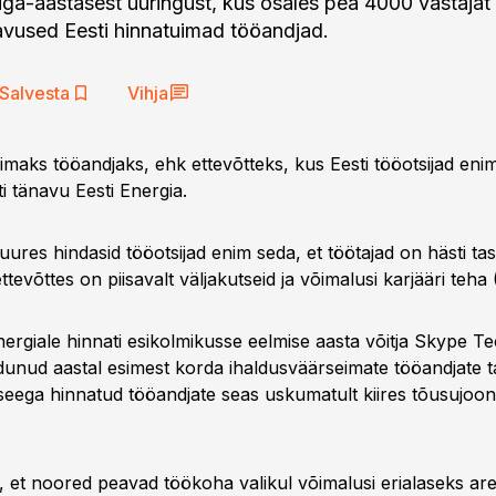
ga-aastasest uuringust, kus osales pea 4000 vastajat ü
avused Eesti hinnatuimad tööandjad.
Salvesta
Vihja
imaks tööandjaks, ehk ettevõtteks, kus Eesti tööotsijad eni
ti tänavu Eesti Energia.
juures hindasid tööotsijad enim seda, et töötajad on hästi ta
ttevõttes on piisavalt väljakutseid ja võimalusi karjääri teha
nergiale hinnati esikolmikusse eelmise aasta võitja Skype T
nud aastal esimest korda ihaldusväärseimate tööandjate t
seega hinnatud tööandjate seas uskumatult kiires tõusujoone
, et noored peavad töökoha valikul võimalusi erialaseks a