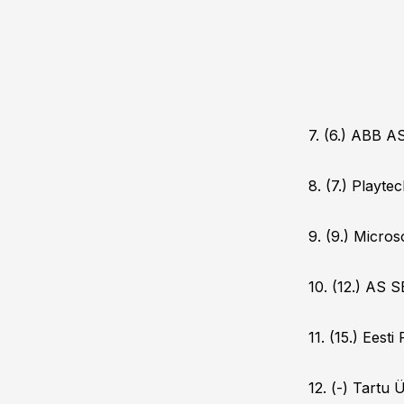
7. (6.) ABB A
8. (7.) Playte
9. (9.) Micros
10. (12.) AS 
11. (15.) Eest
12. (-) Tartu Ü