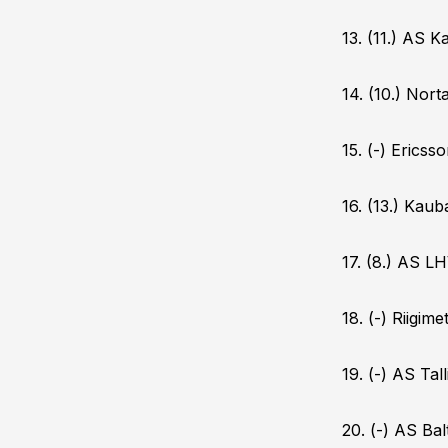
13. (11.) AS K
14. (10.) Nort
15. (-) Ericss
16. (13.) Kau
17. (8.) AS L
18. (-) Riigi
19. (-) AS Ta
20. (-) AS Bal