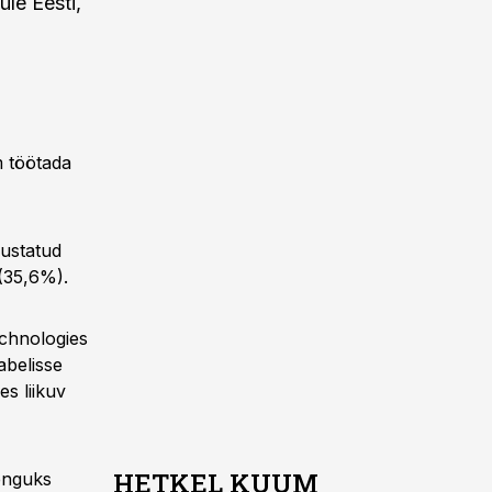
le Eesti,
m töötada
sustatud
 (35,6%).
echnologies
abelisse
s liikuv
HETKEL KUUM
renguks