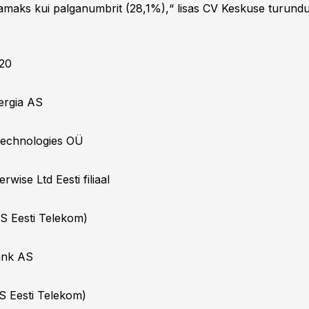
amaks kui palganumbrit (28,1%),“ lisas CV Keskuse turund
P20
nergia AS
 Technologies OÜ
erwise Ltd Eesti filiaal
(AS Eesti Telekom)
ank AS
AS Eesti Telekom)