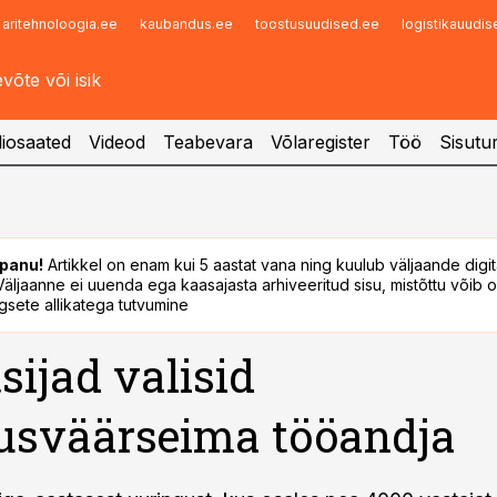
aritehnoloogia.ee
kaubandus.ee
toostusuudised.ee
logistikauudi
Infopank
Radar
iosaated
Videod
Teabevara
Võlaregister
Töö
Sisutu
panu!
Artikkel on enam kui 5 aastat vana ning kuulub väljaande digi
. Väljaanne ei uuenda ega kaasajasta arhiveeritud sisu, mistõttu võib ol
sete allikatega tutvumine
sijad valisid
usväärseima tööandja