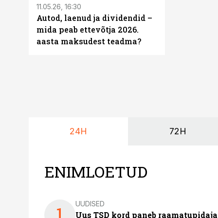
11.05.26, 16:30
Autod, laenud ja dividendid –
mida peab ettevõtja 2026.
aasta maksudest teadma?
24H
72H
ENIMLOETUD
UUDISED
1
Uus TSD kord paneb raamatupidaj