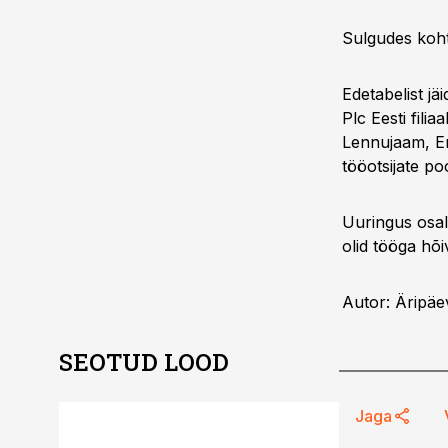
Sulgudes koht 
Edetabelist jä
Plc Eesti fili
Lennujaam, Eri
tööotsijate po
Uuringus osal
olid tööga hõ
Autor: Äripäe
SEOTUD LOOD
ST
Jaga