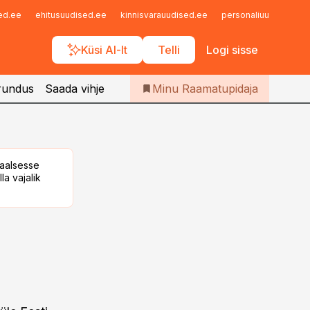
Iseteenindus
sed.ee
ehitusuudised.ee
kinnisvarauudised.ee
personaliuudised.ee
Telli Raamatupidaja
Küsi AI-lt
Telli
Logi sisse
rundus
Saada vihje
Minu Raamatupidaja
taalsesse
la vajalik