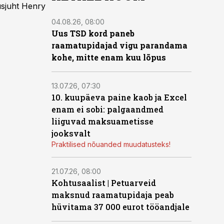
usjuht Henry
04.08.26, 08:00
Uus TSD kord paneb
raamatupidajad vigu parandama
kohe, mitte enam kuu lõpus
13.07.26, 07:30
10. kuupäeva paine kaob ja Excel
enam ei sobi: palgaandmed
liiguvad maksuametisse
jooksvalt
Praktilised nõuanded muudatusteks!
21.07.26, 08:00
Kohtusaalist
|
Petuarveid
maksnud raamatupidaja peab
hüvitama 37 000 eurot tööandjale