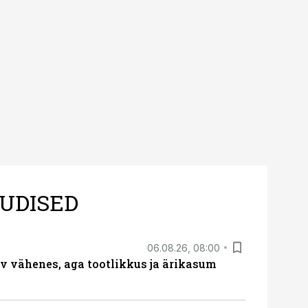
UDISED
06.08.26, 08:00
rv vähenes, aga tootlikkus ja ärikasum