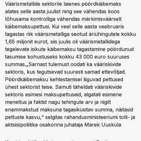
Väärismetallide sektorile laienes pöördkäibemaks
alates selle aasta juulist ning see vähendas koos
tõhusama kontrolliga vähendas märkimisväärselt
käibemaksupettusi. Kui veel selle aasta veebruaris
tagastas riik väärismetalliga seotud äriühingutele kokku
1,65 miljonit eurot, siis juulis oli väärismetallidega
tegelevate isikute käibemaksu tagastamine pöördunud
tasumise kohustuseks kokku 43 000 euro suuruses
summas.„Sarnast tulemust oodati ka vääriskivide
sektoris, kus tegutsevad suuresti samad ettevõtjad.
Pöördkäibemaksu kehtestamisel liiguvad pettused
ühest sektorist teise. Samuti täheldati vääriskivide
sektoris esimesi maksupettuseid, algatati esimene
menetlus ja faktid nagu tehingute arv ja riigilt
enammakstud maksuna tagasiküsitav summa, näitasid
pettuste kasvu,“ selgitas rahandusministeeriumi tolli- ja
aktsiisipoliitika osakonna juhataja
Marek Uusküla