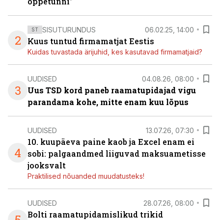
õppetunni”
SISUTURUNDUS
06.02.25, 14:00
ST
2
Kuus tuntud firmamatjat Eestis
Kuidas tuvastada ärijuhid, kes kasutavad firmamatjaid?
UUDISED
04.08.26, 08:00
3
Uus TSD kord paneb raamatupidajad vigu
parandama kohe, mitte enam kuu lõpus
UUDISED
13.07.26, 07:30
10. kuupäeva paine kaob ja Excel enam ei
4
sobi: palgaandmed liiguvad maksuametisse
jooksvalt
Praktilised nõuanded muudatusteks!
UUDISED
28.07.26, 08:00
Bolti raamatupidamislikud trikid
5