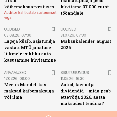
trikid
raamatupidaja peab
käibemaksuarvestuses
hüvitama 37 000 eurot
Audiitor kahtlustab süsteemset
tööandjale
viga
UUDISED
UUDISED
03.08.26, 07:30
31.07.26, 07:30
Lugeja küsib, asjatundja
Maksukalender: august
vastab: MTÜ juhatuse
2026
liikmele isikliku auto
kasutamise hüvitamine
ST
ARVAMUSED
SISUTURUNDUS
17.07.26, 08:00
11.05.26, 16:30
Meelis Mandel: kas
Autod, laenud ja
maksad käibemaksuga
dividendid – mida peab
või ilma
ettevõtja 2026. aasta
maksudest teadma?