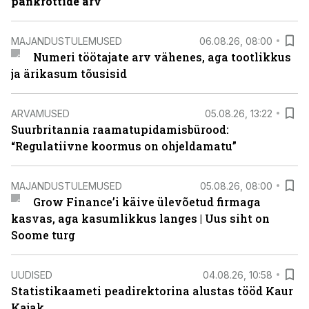
pankrottide arv
MAJANDUSTULEMUSED
06.08.26, 08:00
Numeri töötajate arv vähenes, aga tootlikkus
ja ärikasum tõusisid
ARVAMUSED
05.08.26, 13:22
Suurbritannia raamatupidamisbürood:
“Regulatiivne koormus on ohjeldamatu”
MAJANDUSTULEMUSED
05.08.26, 08:00
Grow Finance’i käive ülevõetud firmaga
kasvas, aga kasumlikkus langes | Uus siht on
Soome turg
UUDISED
04.08.26, 10:58
Statistikaameti peadirektorina alustas tööd Kaur
Kajak