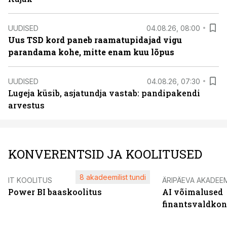
UUDISED
04.08.26, 08:00
Uus TSD kord paneb raamatupidajad vigu
parandama kohe, mitte enam kuu lõpus
UUDISED
04.08.26, 07:30
Lugeja küsib, asjatundja vastab: pandipakendi
arvestus
KONVERENTSID JA KOOLITUSED
8 akadeemilist tundi
IT KOOLITUS
ÄRIPÄEVA AKADEE
Power BI baaskoolitus
AI võimalused
finantsvaldko