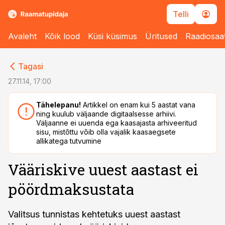
Telli
Avaleht
Kõik lood
Küsi küsimus
Üritused
Raadiosaa
cebook
cebook
Tagasi
Twitter)
Twitter)
27.11.14, 17:00
kedIn
kedIn
Tähelepanu!
Artikkel on enam kui 5 aastat vana
ning kuulub väljaande digitaalsesse arhiivi.
ail
ail
Väljaanne ei uuenda ega kaasajasta arhiveeritud
sisu, mistõttu võib olla vajalik kaasaegsete
k
k
allikatega tutvumine
Vääriskive uuest aastast ei
pöördmaksustata
Valitsus tunnistas kehtetuks uuest aastast