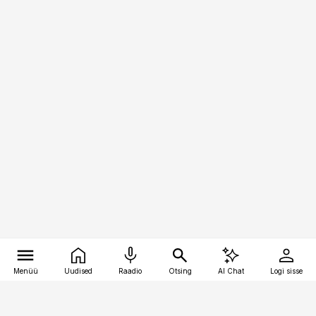
Menüü
Uudised
Raadio
Otsing
AI Chat
Logi sisse