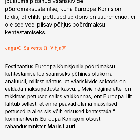
jõustuma pidanud vääriskivide
pöördmaksustamise, kuna Euroopa Komisjon
leidis, et ehkki pettused sektoris on suurenenud, ei
ole see veel piisav põhjus pöördmaksu
kehtestamiseks.
Jaga
Salvesta
Vihja
Eesti taotlus Euroopa Komisjonile pöördmaksu
kehtestamise loa saamiseks põhines olukorra
analüüsil, millest nähtus, et vääriskivide sektoris on
eeldada maksupettuste kasvu. „ Meie nägime ette, on
tekkimas pettused selles valdkonnas, ent Euroopa Liit
lähtub sellest, et enne peavad olema massilised
pettused ja alles siis võib erisused kehtestada,“
kommenteeris Euroopa Komisjoni otsust
rahandusminister
Maris Lauri
..