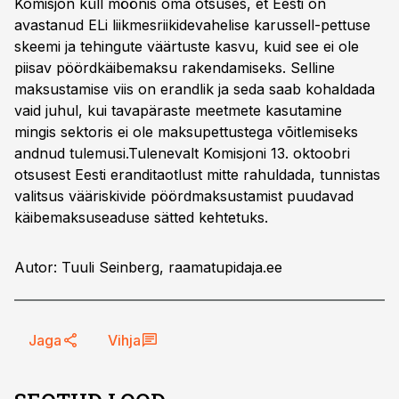
Komisjon küll möönis oma otsuses, et Eesti on
avastanud ELi liikmesriikidevahelise karussell-pettuse
skeemi ja tehingute väärtuste kasvu, kuid see ei ole
piisav pöördkäibemaksu rakendamiseks. Selline
maksustamise viis on erandlik ja seda saab kohaldada
vaid juhul, kui tavapäraste meetmete kasutamine
mingis sektoris ei ole maksupettustega võitlemiseks
andnud tulemusi.Tulenevalt Komisjoni 13. oktoobri
otsusest Eesti eranditaotlust mitte rahuldada, tunnistas
valitsus vääriskivide pöördmaksustamist puudavad
käibemaksuseaduse sätted kehtetuks.
Autor: Tuuli Seinberg, raamatupidaja.ee
Jaga
Vihja