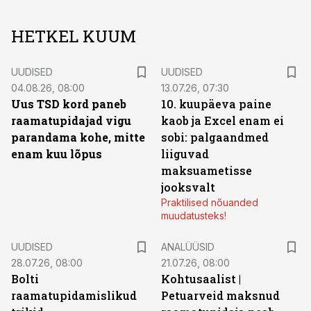
HETKEL KUUM
UUDISED
UUDISED
04.08.26, 08:00
13.07.26, 07:30
Uus TSD kord paneb
10. kuupäeva paine
raamatupidajad vigu
kaob ja Excel enam ei
parandama kohe, mitte
sobi: palgaandmed
enam kuu lõpus
liiguvad
maksuametisse
jooksvalt
Praktilised nõuanded
muudatusteks!
UUDISED
ANALÜÜSID
28.07.26, 08:00
21.07.26, 08:00
Bolti
Kohtusaalist
|
raamatupidamislikud
Petuarveid maksnud