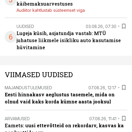
käibemaksuarvestuses
Audiitor kahtlustab süsteemset viga
UUDISED
03.08.26, 07:30
Lugeja küsib, asjatundja vastab: MTÜ
6
juhatuse liikmele isikliku auto kasutamise
hüvitamine
VIIMASED UUDISED
MAJANDUSTULEMUSED
07.08.26, 12:17
Eesti hinnakasv aeglustus tasemele, mida on
olnud vaid kaks korda kümne aasta jooksul
ARVAMUSED
07.08.26, 11:41
Eamets: u
usi ettevõtteid on rekordarv, kasvas ka