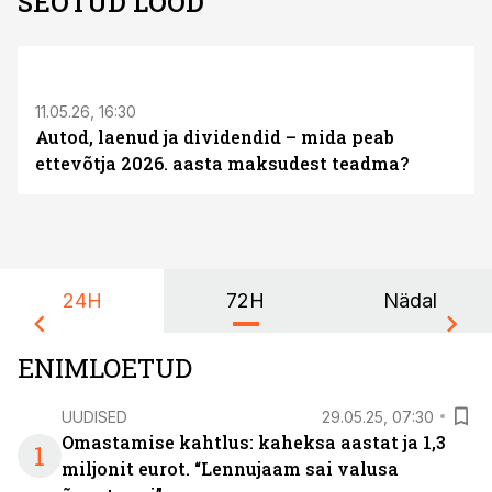
SEOTUD LOOD
ST
11.05.26, 16:30
Autod, laenud ja dividendid – mida peab
ettevõtja 2026. aasta maksudest teadma?
24H
72H
Nädal
ENIMLOETUD
UUDISED
29.05.25, 07:30
Omastamise kahtlus: kaheksa aastat ja 1,3
1
miljonit eurot. “Lennujaam sai valusa